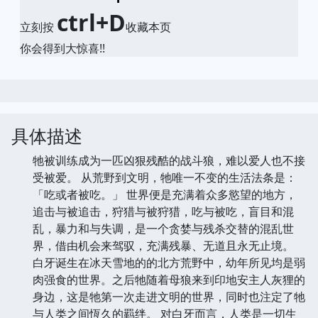
ctrl+D
立刻按
收藏本页
你会得到大惊喜!!
具体描述
牠被训练成为一匹凶狠残酷的战斗狼，难以爱人也不接
受被爱。 从荒野到文明，牠唯一不变的生活法条是：
「吃或者被吃。」 世界便是充满着众多慾望的地方，
追击与被追击，狩猎与被狩猎，吃与被吃，盲目和混
乱，暴力和与失调，是一个贪婪与残杀交替的混乱世
界，借由机会来驾驭，充满残暴、无道且永无止境。
白牙诞生在冰天雪地的的北方荒野中，幼年所见均是弱
肉强食的世界。之后牠随着母狼来到印地安主人灰狸的
身边，这是牠第一次走进文明的世界，同时也注定了牠
与人类之间恆久的羁绊。 对白牙而言，人类是一切生