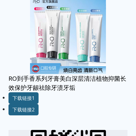
RO到手香系列牙膏美白深层清洁植物抑菌长
效保护牙龈祛除牙渍牙垢
下载链接1
下载链接2