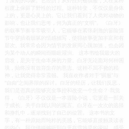
了深刻的印象。它经历了从野性到被驯服，又在某种
程度上保留了野性的过程。这种转变，不仅仅是身体
上的，更是心灵上的。它让我们看到了人类对动物的
影响，也让我们思考，何为真正的“文明”。 《白牙》
的叙事节奏非常吸引人，它能够在紧张刺激的冒险情
节中穿插着细腻的情感描写，使得故事更加丰富和有
层次。我常常会因为情节的发展而心跳加速，也会因
为某个动人的瞬间而眼眶湿润。 这本书给我最大的
启发，是关于生命本身的力量。白牙无论面对何种困
境，始终没有放弃生存的意志。这种不屈不挠的精
神，让我觉得非常震撼。 我喜欢作者对于“驯服”与
“自由”之间界限的探讨。白牙的经历，让我们反思，
我们是否真的能够完全掌控和改变一个生命？ 我觉
得，《白牙》不仅仅是一本冒险小说，它更是一部关
于成长、关于自我认同的寓言。白牙在一次次的选择
和挣扎中，逐渐找到了自己的位置。 这本书的文
字，有一种原始而纯粹的美感，它能够直接触及读者
的内心。我仿佛能够听到白牙在雪地里的嚎叫，感受