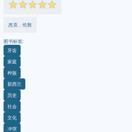
☆
☆
☆
☆
☆
杰克．伦敦
图书标签:
牙齿
家庭
种族
新西兰
历史
社会
文化
冲突