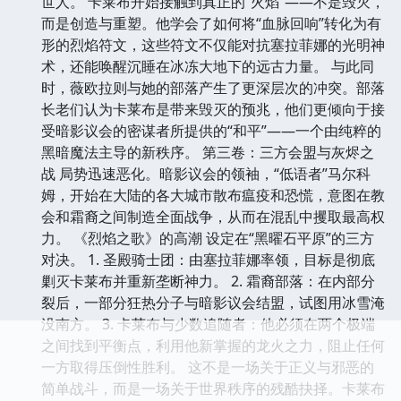
世人。 卡莱布开始接触到真正的“火焰”——不是毁灭，
而是创造与重塑。他学会了如何将“血脉回响”转化为有
形的烈焰符文，这些符文不仅能对抗塞拉菲娜的光明神
术，还能唤醒沉睡在冰冻大地下的远古力量。 与此同
时，薇欧拉则与她的部落产生了更深层次的冲突。部落
长老们认为卡莱布是带来毁灭的预兆，他们更倾向于接
受暗影议会的密谋者所提供的“和平”——一个由纯粹的
黑暗魔法主导的新秩序。 第三卷：三方会盟与灰烬之
战 局势迅速恶化。暗影议会的领袖，“低语者”马尔科
姆，开始在大陆的各大城市散布瘟疫和恐慌，意图在教
会和霜裔之间制造全面战争，从而在混乱中攫取最高权
力。 《烈焰之歌》的高潮 设定在“黑曜石平原”的三方
对决。 1. 圣殿骑士团：由塞拉菲娜率领，目标是彻底
剿灭卡莱布并重新垄断神力。 2. 霜裔部落：在内部分
裂后，一部分狂热分子与暗影议会结盟，试图用冰雪淹
没南方。 3. 卡莱布与少数追随者：他必须在两个极端
之间找到平衡点，利用他新掌握的龙火之力，阻止任何
一方取得压倒性胜利。 这不是一场关于正义与邪恶的
简单战斗，而是一场关于世界秩序的残酷抉择。卡莱布