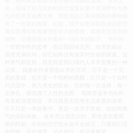
吸，有时候又会因为某些描写而眼眶湿润。 读完之
后，我花了好几天的时间才慢慢从那个充满野性与挣
扎的世界里抽离出来。我发现自己看待周围的事物都
有了一些新的角度。比如，我开始更加留意身边那些
看似普通却有着顽强生命力的植物，或者街边流浪的
猫狗，仿佛也能从中看到一丝白牙的影子。 书中的
一些哲学性的思考，也让我回味无穷。白牙的命运，
虽然充满坎坷，但它始终没有放弃对生命的探索。这
种勇气和坚持，我觉得是我们现代人非常需要的一种
品质。 我喜欢作者塑造白牙的方式，它不是一个完
美的英雄，也不是一个纯粹的恶棍，它只是一个在时
代洪流中，努力求生的生命。它的每一次选择，每一
次挣扎，都充满了人性的光辉。 我推荐这本书给所
有喜欢深度阅读，并且愿意去思考生活本质的读者。
它不只是一本故事书，更是一次关于生命、自由和勇
气的深刻体验。 这本书让我意识到，即使是在最黑
暗的时刻，生命的光芒也永远不会熄灭，只要我们还
在呼吸，还在感受，还在前行，就还有希望。