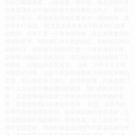
到自己喉咙发紧，心跳加速。有时候，我会觉得白牙
就像是我生命中遇到的某个曾经挣扎过的人，那种不
屈服于命运，即使身处绝境也要奋力一搏的精神，真
的非常打动我。 我尤其喜欢作者对于白牙内心世界
的刻画。它并不是一个简单的动物，而是有着复杂的
情感和思考。有时候它对人类的信任，有时候它对自
由的向往，这些都让我觉得它是一个有灵魂的个体。
这种将动物拟人化的写法，但又恰到好处地保留了它
的野性，让我觉得非常真实。 当然，书中关于文明
与野蛮的冲突，以及个体如何在两者之间寻找平衡的
主题，也让我思考了很久。白牙的故事，就像是我们
每个人在社会中都会遇到的困境，我们是被环境塑
造，还是能够保持自我？作者并没有给出明确的答
案，而是留给我们去体会和思考。 而且，这本书的
叙事节奏把握得非常好。有紧张刺激的追逐场面，也
有温情脉脉的相处瞬间，张弛有度，让人读起来一点
都不觉得乏味。我有时候会因为情节的紧凑而屏住呼