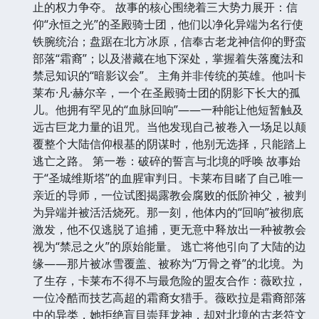
止的权力争夺。 故事的核心围绕着三大势力展开：信
仰“永恒之光”的圣殿骑士团，他们以净化异端为名行使
铁腕统治；盘踞在北方冰原，信奉古老龙神信仰的野蛮
部落“霜裔”；以及潜藏在地下深处，掌握着失落魔法和
禁忌知识的“暗影议会”。 主角并非传统的英雄。他叫卡
莱布·凡·赫尔辛，一个在圣殿骑士团的阴影下长大的孤
儿。他拥有罕见的“血脉回响”——一种能让他短暂触及
远古巨龙力量的诅咒。当他发现自己被卷入一场足以颠
覆整个大陆信仰根基的阴谋时，他别无选择，只能踏上
逃亡之路。 第一卷：破碎的誓言与北境的呼唤 故事始
于“圣城维斯塔”的血腥审判日。卡莱布目睹了自己唯一
亲近的导师，一位试图揭露教会腐败的低阶神父，被判
为异端并被活活烧死。那一刻，他体内的“回响”被彻底
激发，他不仅逃脱了追捕，更无意中释放出一种被教会
视为“禁忌之火”的原始能量。 逃亡将他引向了大陆的边
缘——那片被冰雪覆盖、被称为“万骨之脊”的北境。为
了生存，卡莱布不得不与最危险的盟友合作：薇欧拉，
一位冷酷而技艺高超的霜裔女猎手。薇欧拉是霜裔部落
中的异类，她拒绝盲目崇拜龙神，却对北境的古老符文