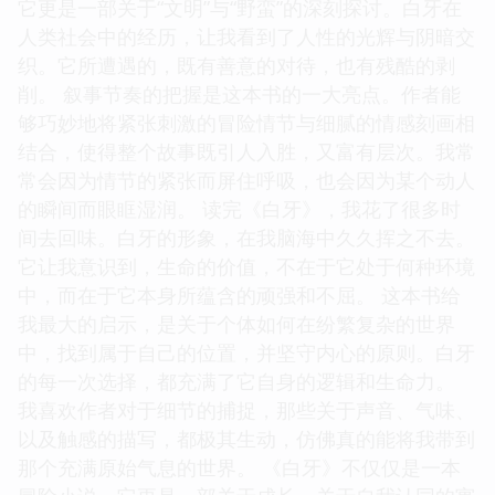
它更是一部关于“文明”与“野蛮”的深刻探讨。白牙在
人类社会中的经历，让我看到了人性的光辉与阴暗交
织。它所遭遇的，既有善意的对待，也有残酷的剥
削。 叙事节奏的把握是这本书的一大亮点。作者能
够巧妙地将紧张刺激的冒险情节与细腻的情感刻画相
结合，使得整个故事既引人入胜，又富有层次。我常
常会因为情节的紧张而屏住呼吸，也会因为某个动人
的瞬间而眼眶湿润。 读完《白牙》，我花了很多时
间去回味。白牙的形象，在我脑海中久久挥之不去。
它让我意识到，生命的价值，不在于它处于何种环境
中，而在于它本身所蕴含的顽强和不屈。 这本书给
我最大的启示，是关于个体如何在纷繁复杂的世界
中，找到属于自己的位置，并坚守内心的原则。白牙
的每一次选择，都充满了它自身的逻辑和生命力。
我喜欢作者对于细节的捕捉，那些关于声音、气味、
以及触感的描写，都极其生动，仿佛真的能将我带到
那个充满原始气息的世界。 《白牙》不仅仅是一本