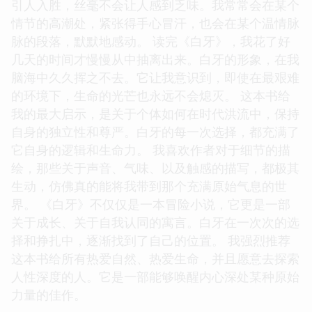
引人入胜，丝毫不会让人感到乏味。我常常会在某个
情节的高潮处，紧张得手心冒汗，也会在某个温情脉
脉的段落，默默地感动。 读完《白牙》，我花了好
几天的时间才慢慢从中抽离出来。白牙的形象，在我
脑海中久久挥之不去。它让我意识到，即使在最艰难
的环境下，生命的光芒也永远不会熄灭。 这本书给
我的最大启示，是关于个体如何在时代洪流中，保持
自身的独立性和尊严。白牙的每一次选择，都充满了
它自身的逻辑和生命力。 我喜欢作者对于细节的描
绘，那些关于声音、气味、以及触感的描写，都极其
生动，仿佛真的能将我带到那个充满原始气息的世
界。 《白牙》不仅仅是一本冒险小说，它更是一部
关于成长、关于自我认同的寓言。白牙在一次次的选
择和挣扎中，逐渐找到了自己的位置。 我强烈推荐
这本书给所有热爱自然、热爱生命，并且愿意去探索
人性深度的人。它是一部能够唤醒内心深处某种原始
力量的佳作。