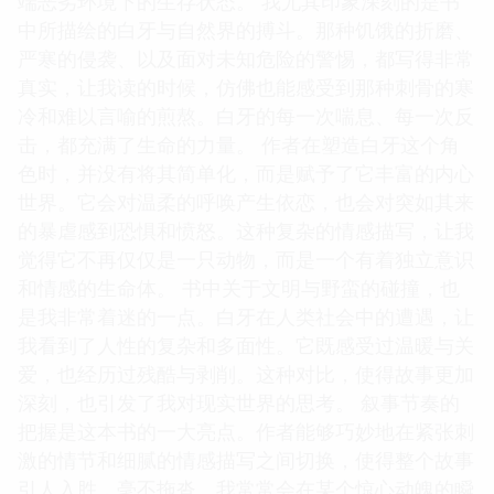
端恶劣环境下的生存状态。 我尤其印象深刻的是书
中所描绘的白牙与自然界的搏斗。那种饥饿的折磨、
严寒的侵袭、以及面对未知危险的警惕，都写得非常
真实，让我读的时候，仿佛也能感受到那种刺骨的寒
冷和难以言喻的煎熬。白牙的每一次喘息、每一次反
击，都充满了生命的力量。 作者在塑造白牙这个角
色时，并没有将其简单化，而是赋予了它丰富的内心
世界。它会对温柔的呼唤产生依恋，也会对突如其来
的暴虐感到恐惧和愤怒。这种复杂的情感描写，让我
觉得它不再仅仅是一只动物，而是一个有着独立意识
和情感的生命体。 书中关于文明与野蛮的碰撞，也
是我非常着迷的一点。白牙在人类社会中的遭遇，让
我看到了人性的复杂和多面性。它既感受过温暖与关
爱，也经历过残酷与剥削。这种对比，使得故事更加
深刻，也引发了我对现实世界的思考。 叙事节奏的
把握是这本书的一大亮点。作者能够巧妙地在紧张刺
激的情节和细腻的情感描写之间切换，使得整个故事
引人入胜，毫不拖沓。我常常会在某个惊心动魄的瞬