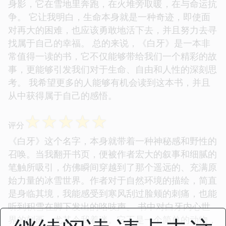
身影，它在雪地里奔跑，在火堆旁取暖，在与命运抗
争。 它让我明白，生命本身就是一种奇迹，即使面
对再大的困难，也应该勇敢地活下去，并且努力去寻
找属于自己的幸福。 总的来说，《白牙》是一本非
常值得一读的书，它不仅能够带给我们一个精彩的故
事，更能够引发我们对于生命、自由和人性的深刻思
考。 我希望更多的人能够有机会读到这本书，并且
从中获得属于自己的感悟。
☆
☆
☆
☆
☆
评分
《白牙》这个名字，本身就带着一种神秘感和野性的
召唤。当我翻开书页，便被作者宏大的叙事和细腻的
笔触所吸引，仿佛瞬间穿越到了那个遥远的、充满原
始力量的冰雪世界。作者对于自然环境的描绘，简直
是身临其境，我能感受到寒风刮过脸颊的刺痛，也能
听到积雪在脚下发出的咯吱声。 书中对白牙内心世
界的刻画，尤其令我着迷。它不是一个简单的动物，