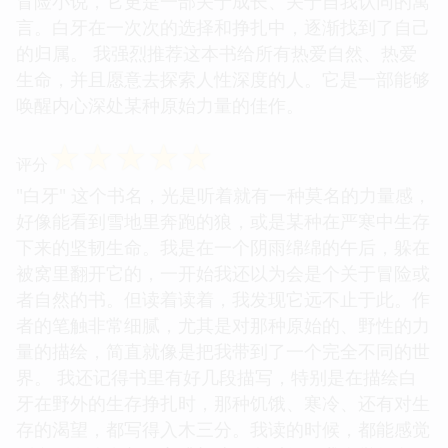
冒险小说，它更是一部关于成长、关于自我认同的寓
言。白牙在一次次的选择和挣扎中，逐渐找到了自己
的归属。 我强烈推荐这本书给所有热爱自然、热爱
生命，并且愿意去探索人性深度的人。它是一部能够
唤醒内心深处某种原始力量的佳作。
☆
☆
☆
☆
☆
评分
"白牙" 这个书名，光是听着就有一种莫名的力量感，
好像能看到雪地里奔跑的狼，或是某种在严寒中生存
下来的坚韧生命。我是在一个阴雨绵绵的午后，躲在
被窝里翻开它的，一开始我还以为会是个关于冒险或
者自然的书。但读着读着，我发现它远不止于此。作
者的笔触非常细腻，尤其是对那种原始的、野性的力
量的描绘，简直就像是把我带到了一个完全不同的世
界。 我还记得书里有好几段描写，特别是在描绘白
牙在野外的生存挣扎时，那种饥饿、寒冷、还有对生
存的渴望，都写得入木三分。我读的时候，都能感觉