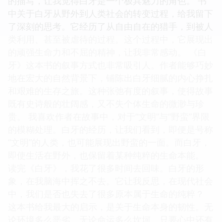
的描写，让我觉得白牙是一个极具魅力的角色。 书
中关于白牙从野外到人类社会的转变过程，给我留下
了深刻的思考。它经历了从自由自在的猎手，到被人
类利用、甚至被虐待的过程。这个过程中，它展现出
的顽强生命力和不屈的精神，让我非常感动。 《白
牙》这本书的叙事方式也非常吸引人。作者能够巧妙
地在宏大的自然背景下，铺陈出白牙细腻的内心挣扎
和艰难的生存之旅。这种张弛有度的叙事，使得故事
既有史诗般的壮阔感，又不失个体生命的微渺与珍
贵。 我喜欢作者在故事中，对于“文明”与“野蛮”界限
的模糊处理。白牙的经历，让我们看到，即便是号称
“文明”的人类，也可能展现出野蛮的一面。而白牙，
即使生活在野外，也保留着某种纯粹的生命本能。
读完《白牙》，我花了很多时间去回味。白牙的形
象，在我脑海中挥之不去。它让我反思，在现代社会
中，我们是否也失去了很多原本属于生命的纯粹？
这本书给我最大的启示，是关于生命本身的韧性。无
论环境多么恶劣，无论命运多么坎坷，只要心中还有