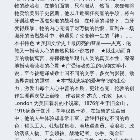
物的统治者，在他们面前，只有服从。然而，灰狸却将
牠卖给美男子史密斯，他以几近疯狂丧智的手段，将白
牙训练成一匹魔鬼般的战斗狼。在环境的驱使下，白牙
变得残暴，牠的内心充满了对万物的仇恨，直到在一场
濒死的激烈战斗中，牠遇见了改变牠一生的「神」……
本书特色 ★美国文学史上最闪亮的彗星——杰克．伦
敦又一撼动人心的自然风格小说杰作。 ★以生动而真
实的动物寓言，赤裸裸地呈现出人类的真实本性，深深
地撼动着读者的心灵 ★广受读者欢迎的动物文学小
说，至今被翻译成数十国不同的文字，多次为影视、动
画界青睐的题材。 ★本书以忠实的爱与坚韧的生命
力，激发出每个人心中善的本质，更让杰克．伦敦的创
作生涯再次登上巅峰。 作者简介 杰克．伦敦 Jack
London 为美国着名的小说家。1876年生于旧金山，
1916病逝于加州，享年仅四十岁。在短暂的生命当
中，他的人生体验却非常丰富，曾经担任过不同的角
色：罐头工人、牡蛎採集者、渔场巡查员、流浪者、政
治活跃人物、工会领袖、战地记者、水手、淘金矿