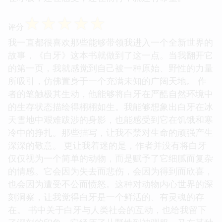
☆
☆
☆
☆
☆
评分
我一直都很喜欢那些能够带领我进入一个全新世界的
故事，《白牙》这本书就做到了这一点。当我翻开它
的第一页，我就感觉到自己被一种原始、野性的力量
所吸引，仿佛置身于一个充满未知的广阔天地。 作
者的笔触极其生动，他能够将白牙在严酷自然环境中
的生存状态描绘得栩栩如生。我能够想象出白牙在冰
天雪地中艰难跋涉的身影，也能感受到它在饥饿和寒
冷中的挣扎。那些描写，让我不禁对生命的顽强产生
深深的敬意。 更让我着迷的是，作者并没有将白牙
仅仅视为一个简单的动物，而是赋予了它细腻而复杂
的情感。它会因为失去而悲伤，会因为得到而欣喜，
也会因为遭受不公而愤怒。这种对动物内心世界的深
刻洞察，让我觉得白牙是一个鲜活的、有灵魂的存
在。 书中关于白牙与人类社会的互动，也给我留下