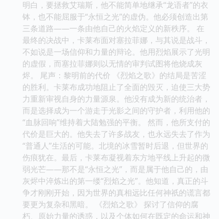
明白，要拯救艾瑞斯，他不能简单地继承“龙语者”的衣
钵，也不能屈服于“永恒之光”的虚伪。他必须创造出第
三条道路——一条由他自己的火焰定义的新秩序。 在
最终的决战中，卡莱布面对塞拉菲娜，与其说是战斗，
不如说是一场信仰和力量的辩论。他用烈焰展示了光明
的虚假，而塞拉菲娜则以无情的审判试图将他烧成灰
烬。 尾声：黎明前的代价 《烈焰之歌》的结局是苦涩
的胜利。卡莱布成功地阻止了全面的毁灭，迫使三大势
力重新审视自身的力量源泉。他没有成为新的统治者，
而是选择成为一个游走于光影之间的守护者，利用他的
“血脉回响”维持着大陆勉强的平衡。 然而，他所支付的
代价是巨大的。他失去了许多战友，也永远失去了作为
“普通人”生活的可能。北境的冰雪暂时后退，但世界的
伤痕犹在。最后，卡莱布凝视着东方地平线上升起的微
弱光芒——那不是“永恒之光”，而是属于他自己的，由
灰烬中淬炼出的第一缕“烈焰之光”。他知道，真正的斗
争才刚刚开始，因为世界的真相远比任何神祇的谎言都
要更为复杂和黑暗。 《烈焰之歌》 探讨了信仰的腐
朽、原始力量的诱惑，以及个体如何在既定的命运和神