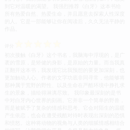
到它对温暖的渴望。 我强烈推荐《白牙》这本书给
所有热爱自然、热爱生命，并且愿意去探索人性深度
的人。它是一部能够让你在阅读后，久久无法平静的
作品。
☆
☆
☆
☆
☆
评分
初次接触《白牙》这个书名，我脑海中浮现的，是广
袤的雪原，是矫健的身影，是原始的力量。而当我真
正翻开这本书，我发现它比我预想的要更加深刻，也
更加触动人心。作者的文字功底非同寻常，他能够将
那种属于荒野的野性、以及生命在严酷环境中挣扎求
生的景象，描绘得淋漓尽致。 我印象最深刻的是书
中对白牙内心世界的刻画。它并非一个简单的野兽，
而是被赋予了复杂的情感和思考。它会对陌生的温暖
产生依恋，也会在遭受残酷对待时表现出深刻的恐惧
和愤怒。这种将动物的视角与人类的细腻情感相结合