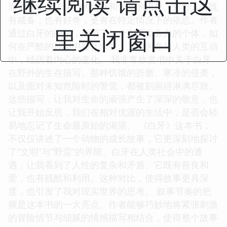
继续阅读 请点击这
而是被赋予了深刻的情感和复杂的思想。它对人类既
有戒备，也有好奇，更有在特定情况下的依恋。作者
里关闭窗口
通过白牙的眼睛，展现了一个充满生命力的个体，如
何在严酷的环境中挣扎求生，又如何在与人类的互动
中，经历着内心的变化。 我非常欣赏书中关于白牙
在野外的生存描写。那种饥饿的折磨、寒冷的侵袭，
以及面对未知危险时的警觉，都被刻画得淋漓尽致。
这些描写，让我对生命的顽强产生了深深的敬意，也
让我开始反思，我们在相对优渥的生活中，是否会轻
易地忘记了生命最原始的渴望。 《白牙》这本书，
不仅仅讲述了一个动物的成长故事，它更深刻地探讨
了“文明”与“野蛮”的界限。白牙在人类社会中的遭
遇，让我看到了人性的复杂和矛盾。它既有善良和
爱，也有残酷和利用。这种对比，使得故事更具深
度，也引发了我对现实世界的思考。 叙事节奏的把
握是这本书的一大亮点。作者能够巧妙地将紧张刺激
的冒险情节与细腻的情感描写相结合，使得整个故事