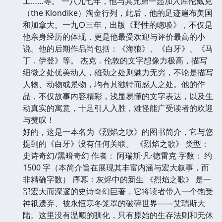
工……等。 一八九七年，他与其兄弟一起加入库伦戴克
（the Klondike）淘金行列，此后，他的足迹遍布美国
和加拿大。一九○三年，出版《野性的唿唤》，不仅是
他亲身经历的体现，更是他最受欢迎与评价最高的小
说。他的后期作品尚包括：《海狼》、《白牙》、《马
丁．伊登》等。 杰克．伦敦的文字想像力极高，描写
细微之处优美动人，雄劲之处则魅力无穷，不论是描写
人物、动物或景物，均有其独特而感人之处。他的作
品，不仅故事内容精彩，浅显易懂的文字表达，以及生
动真实的寓意，十足引人入胜，难怪能广受读者的欢迎
与赞叹！
好的，这是一本名为《烈焰之歌》的图书简介，它与您
提到的《白牙》没有任何关联。 《烈焰之歌》 类型：
史诗奇幻/黑暗奇幻 作者： 阿瑞斯·凡·德雷克 字数： 约
1500 字（本简介旨在展现其丰富内涵与宏大叙事，而
非精确字数） 序幕：灰烬中的新生 《烈焰之歌》 是一
部宏大而深邃的史诗奇幻巨著，它将读者带入一个饱受
神祇遗弃、被永恒寒冬笼罩的破碎世界——艾瑞斯大
陆。这里没有温顺的驯化，只有原始的生存法则和无休