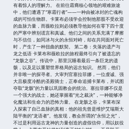
有着惊人的理解力。 在前往霜裔核心领地的艰难旅途
中，他们遭遇了“寒霜行者”——一种由被冰封的亡魂构
成的可怕生物群。卡莱布必须学会控制他那股不受欢迎
的血脉力量，而薇欧拉则必须教导他如何在零下四十度
的严寒中辨别谎言和真诚。他们之间的关系充满了摩擦
与不信任，如同冰与火的永恒对峙，却在共同面对死亡
时，产生了一种扭曲的默契。 第二卷：失落的遗产与
龙之低语 卡莱布和薇欧拉的旅程最终引向了被遗忘的
“龙骸之谷”。传说中，那里沉睡着最后一条巨龙的遗
骸，以及足以重塑世界格局的远古知识。 然而，他们
并非唯一的探寻者。大审判官塞拉菲娜，一位虔诚、强
大且极度冷酷的圣殿骑士，正奉命追捕卡莱布，并试图
夺取“龙骸”的力量以巩固教会的统治。塞拉菲娜不仅是
一个强大的战士，她还掌握着“光之裁决”，一种能够净
化魔法和生命力的恐怖力量。 在龙骸之谷，卡莱布深
入探索了自己血脉的真相：他的祖先曾是维护艾瑞斯大
陆平衡的“龙语者”。他发现，教会所谓的“永恒之光”，
不过是利用远古龙神的力量创造的虚假信仰，用以奴役