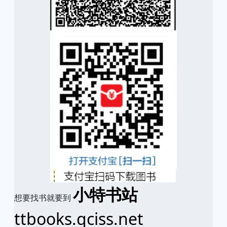
小特书站
想要找书就要到
ttbooks.qciss.net