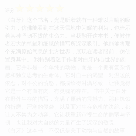
☆
☆
☆
☆
☆
评分
《白牙》这个书名，光是听着就有一种难以言喻的吸
引力，仿佛能看到在冰天雪地中闪耀的利齿，也暗示
着某种坚韧不拔的生命力。当我翻开这本书，便被作
者宏大的笔触和细腻的描写所深深吸引。他能够将那
个充满原始气息的北方世界，展现在读者眼前，仿佛
置身其中。 我特别着迷于作者对白牙内心世界的刻
画。它并非是一个单纯的动物，而是一个拥有复杂情
感和独立思考的生命体。它对自由的渴望，对温暖的
依恋，对不公的愤怒，都描绘得淋漓尽致，让我觉得
它是一个有血有肉、有灵魂的存在。 书中关于白牙
在野外生存的描写，充满了原始的震撼力。那种饥饿
的折磨、严寒的侵袭、以及面对生存危机的决绝，都
让人不禁为之动容。它让我重新审视生命的脆弱与坚
韧，也让我对大自然的力量产生了深深的敬畏。
《白牙》这本书，不仅仅是关于动物与自然的故事，