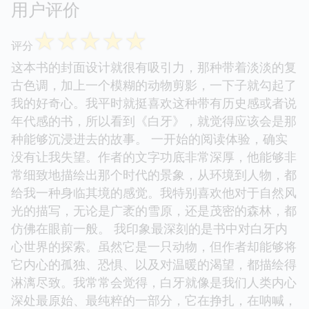
用户评价
☆
☆
☆
☆
☆
评分
这本书的封面设计就很有吸引力，那种带着淡淡的复
古色调，加上一个模糊的动物剪影，一下子就勾起了
我的好奇心。我平时就挺喜欢这种带有历史感或者说
年代感的书，所以看到《白牙》，就觉得应该会是那
种能够沉浸进去的故事。 一开始的阅读体验，确实
没有让我失望。作者的文字功底非常深厚，他能够非
常细致地描绘出那个时代的景象，从环境到人物，都
给我一种身临其境的感觉。我特别喜欢他对于自然风
光的描写，无论是广袤的雪原，还是茂密的森林，都
仿佛在眼前一般。 我印象最深刻的是书中对白牙内
心世界的探索。虽然它是一只动物，但作者却能够将
它内心的孤独、恐惧、以及对温暖的渴望，都描绘得
淋漓尽致。我常常会觉得，白牙就像是我们人类内心
深处最原始、最纯粹的一部分，它在挣扎，在呐喊，