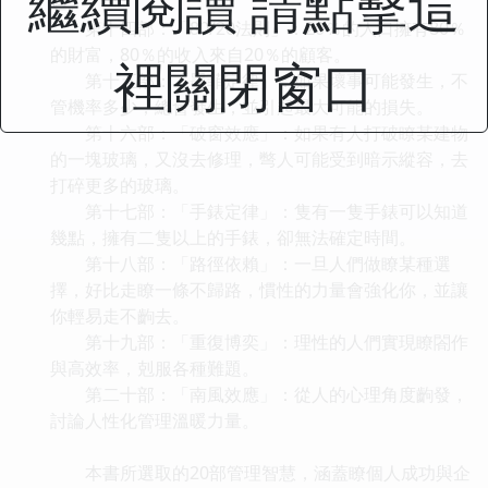
繼續閱讀 請點擊這
遇。
第十四部：「80/20法則」：20％的人口擁有80％
的財富，80％的收入來自20％的顧客。
裡關閉窗口
第十五部：「墨菲定律」：如果壞事可能發生，不
管機率多少，總會發生，並引起最大可能的損失。
第十六部：「破窗效應」：如果有人打破瞭某建物
的一塊玻璃，又沒去修理，彆人可能受到暗示縱容，去
打碎更多的玻璃。
第十七部：「手錶定律」：隻有一隻手錶可以知道
幾點，擁有二隻以上的手錶，卻無法確定時間。
第十八部：「路徑依賴」：一旦人們做瞭某種選
擇，好比走瞭一條不歸路，慣性的力量會強化你，並讓
你輕易走不齣去。
第十九部：「重復博奕」：理性的人們實現瞭閤作
與高效率，剋服各種難題。
第二十部：「南風效應」：從人的心理角度齣發，
討論人性化管理溫暖力量。
本書所選取的20部管理智慧，涵蓋瞭個人成功與企