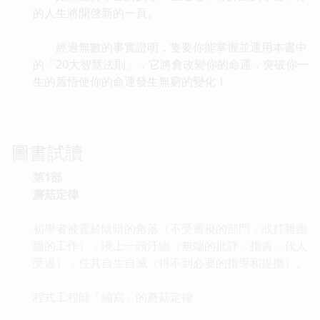
的人生將開啓新的一頁。
經過無數的事實證明，隻要你能掌握並運用本書中
的「20大智慧法則」，它將會改變你的命運，突破你一
生的盾悟使你的命運發生無窮的變化！
圖書試讀
第1部
蘑菇定律
初學者被置於陰暗的角落（不受重視的部門，或打雜跑
腿的工作），澆上一頭汙物（無端的批評、指責、代人
受過），任其自生自滅（得不到必要的指導和提攜）。
程式工程師「編寫」的蘑菇定律