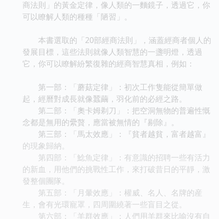
商法則」的黃金定律，像人類的一麵鏡子，透過它，你
可以瞭解人類的種種「陋習」。
本書選取的「20部經商法則」，涵蓋經商者個人的
發展目標，這些法則就像人類智慧的一盞明燈，透過
它，你可以瞭解紛繁復雜的經商智慧真相，例如：
第一部：「蘑菇定律」：初次工作隻能從簡單做
起，經曆對成長就像蠶繭，羽化前的必經之路。
第二部：「奧卡姆剃刀」：把空洞無物的普遍性慨
念都是無用的纍贅，應當被無情的『剔除』。
第三部：「馬太效應」：『貧者越貧，富者越富』
的現象歸納。
第四部：「鯰魚定律」：有意識的招聘一些有活力
的新血，用他們的挑戰性工作，來打破昔日的平靜，激
發整個團隊。
第五部：「月暈效應」：權威、名人、名牌的産
生，會有光環寵罩，四周圍繞著一些盲目之從。
第六部：「羊群效應」：人們用羊群來比喻沒有自