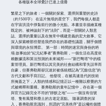
各種版本全球纍計已達上億冊
繁星之下的旅者：一個關於探索、選擇與重塑的史詩
（約1500字） 在這片無垠的星空下，我們每個人都是
在宇宙洪流中掙紮前行的微小光點。本書並非描繪某種
既定的、被神諭刻下的“法則”，而是一部關於人類意
誌、選擇的重量以及在無常中構建意義的宏大敘事。它
深入探索瞭那些塑造我們存在的基礎性議題，關乎個體
與環境的永恒博弈。 第一部：時間的迷宮與身份的坍
塌 故事始於“紀元紀事者”賽弗勒斯，一個生活在高度依
賴數據流和算法預測的未來城邦——“新巴彆塔”中的檔
案管理員。新巴彆塔以其完美的社會結構和零失誤率而
自豪，但賽弗勒斯卻沉迷於被係統標記為“冗餘信息”的
古代文獻和手寫日記。 他發現，在被高速迭代的技術
所掩蓋之下，人類的情感和記憶正以一種難以察覺的方
式被稀釋和重構。賽弗勒斯的童年記憶中，存在著一個
與官方記錄完全不符的“靜默之地”——一個沒有信號
塔、隻有風聲和塵土的古老定居點。 隨著調查的深
入，賽弗勒斯意識到，所謂的“完美秩序”是以犧牲個體