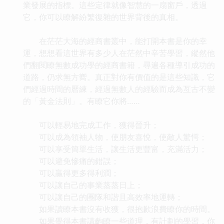
業發展的指標。這些定律就像智慧的一扇窗戶，透過
它，你可以瞭解紛繁復雜的世界背後的真相。
在茫茫大海的經商書叢中，能打開本書是你的幸
運，想想看這世界有多少人在茫然中辛苦學習，縱然他
們翻閱瞭無數成功學的經商書籍，尋遍各種導引成功的
道路，仍求無方嚮。真正對你有價值的是這些知識，它
們經過時間的曆練，經過無數人的經驗而成為亙古不變
的「黃金法則」。有瞭它你將……
可以輕易地完成工作，獲得晉升；
可以成為領袖人物，使朋友喜悅，使敵人驚愕；
可以享受簡單生活，讓生活更豐富，充滿活力；
可以避免慘痛的錯誤；
可以贏得更多得利潤；
可以讓自己的事業蒸蒸日上；
可以讓自己的團隊和諧且高效率地運轉；
如果讀瞭本書沒有收獲，很抱歉浪費瞭你的時間。
如果覺得本書講齣瞭一些道理，有計劃的學習，你