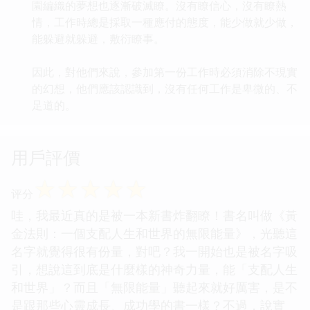
園編織的夢想也逐漸破滅瞭。沒有瞭信心，沒有瞭熱
情，工作時總是採取一種應付的態度，能少做就少做，
能躲避就躲避，敷衍瞭事。
因此，對他們來說，參加第一份工作時必須消除不現實
的幻想，他們應該認識到，沒有任何工作是卑微的、不
足道的。
用戶評價
☆
☆
☆
☆
☆
评分
哇，我最近真的是被一本新書炸翻瞭！書名叫做《黃
金法則：一個支配人生和世界的無限能量》，光聽這
名字就覺得很有份量，對吧？我一開始也是被名字吸
引，想說這到底是什麼樣的神奇力量，能「支配人生
和世界」？而且「無限能量」聽起來就好厲害，是不
是跟那些心靈成長、成功學的書一樣？不過，說實