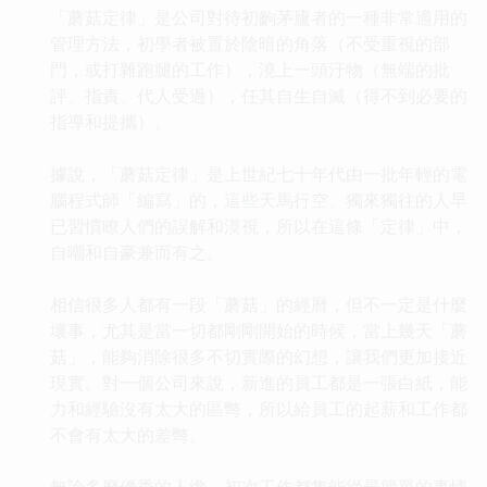
「蘑菇定律」是公司對待初齣茅廬者的一種非常適用的
管理方法，初學者被置於陰暗的角落（不受重視的部
門，或打雜跑腿的工作），澆上一頭汙物（無端的批
評、指責、代人受過），任其自生自滅（得不到必要的
指導和提攜）。
據說，「蘑菇定律」是上世紀七十年代由一批年輕的電
腦程式師「編寫」的，這些天馬行空、獨來獨往的人早
已習慣瞭人們的誤解和漠視，所以在這條「定律」中，
自嘲和自豪兼而有之。
相信很多人都有一段「蘑菇」的經曆，但不一定是什麼
壞事，尤其是當一切都剛剛開始的時候，當上幾天「蘑
菇」，能夠消除很多不切實際的幻想，讓我們更加接近
現實。對一個公司來說，新進的員工都是一張白紙，能
力和經驗沒有太大的區彆，所以給員工的起薪和工作都
不會有太大的差彆。
無論多麼優秀的人纔，初次工作都隻能從最簡單的事情