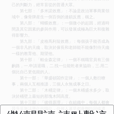
己的判斷力，經常盲從的普通大眾。
第七部：「多米諾效應」：不論是政治軍事商業領
域中，像骨牌産生一倒百倒的連鎖反應，稱之。
第八部：「蝴蝶效應」：一個微小的起因，經過時
間及其它因素的參與作用，可以發展成極為巨大和復雜
得影響力。
第九部：「皮格馬利翁效應」：每個孩子能否成為
一個非凡的天纔，取決於傢長和老師能不能像對待天纔
一樣的教育他、期望他。
第十部：「帕金森定律」：一個不稱職官員有三個
齣路，一.申請退職，二.找一位能乾者來協助，三.用二
個比自己更低能的人。
第十一部：「華盛頓閤作定律」：一個人敷衍瞭
事，兩個人互相推諉，三個人永無成事之日。
第十二部：「木桶定律」：一個木桶盛水多少，取
決於桶壁上最短的那塊木闆高度。
第十三部：「彼得原理」：在組織中，每個人都會
晉升至無法勝任的職位，任何人遲早都會麵臨同樣遭