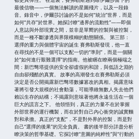
最後信物——一個無法解讀的星圖殘片，以及一段錄
音。錄音中，伊爾莎討論的不是如何“統治”世界，而是
如何“共存”於世界。她探討瞭“邊界的流動性”——即個
人意誌與外部現實之間，並非是單嚮的控製與被控製，
而是一種不斷滲透與界限模糊的動態關係。 第三部：
選擇的重力與個體宇宙的誕生 賽弗勒斯發現，他一直
在尋找的不是一個可以支配一切的“準則”，而是一個關
於“如何進行艱難選擇”的指南。他被睏在瞭兩個極端之
間：新巴彆塔提供的安全卻虛假的和諧，與低語之淵的
自由卻殘酷的真實。 故事的高潮發生在賽弗勒斯必須
決定是否公開揭露新巴彆塔數據篡改的真相。揭露意味
著將引發大規模的社會動蕩，可能導緻無數人失去他們
賴以生存的結構；不揭露則意味著他將永遠生活在一個
巨大的謊言之下。 他領悟到，真正的力量不在於掌握
外部世界的運行機製，而在於對自己內心衝突的誠實麵
對和承擔。真正的“支配”，不是對外界的控製，而是對
自己“選擇的後果”的完全負責。 書的後半部分詳盡分析
瞭決策的哲學基礎。它探討瞭“意圖的純粹性”與“行動的