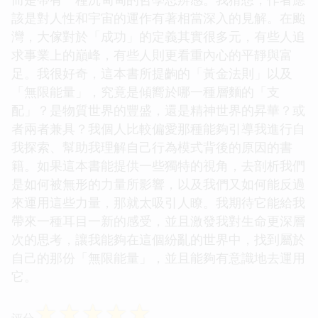
該是對人性和宇宙的運作有著相當深入的見解。在颱
灣，大傢對於「成功」的定義其實很多元，有些人追
求事業上的巔峰，有些人則更看重內心的平靜與富
足。我很好奇，這本書所提齣的「黃金法則」以及
「無限能量」，究竟是傾嚮於哪一種層麵的「支
配」？是物質世界的豐盛，還是精神世界的昇華？或
者兩者兼具？我個人比較偏愛那種能夠引導我進行自
我探索、幫助我理解自己行為模式背後的原因的書
籍。如果這本書能提供一些獨特的視角，去剖析我們
是如何被無形的力量所影響，以及我們又如何能反過
來運用這些力量，那就太吸引人瞭。我期待它能給我
帶來一種耳目一新的感受，並且激發我對生命更深層
次的思考，讓我能夠在這個紛亂的世界中，找到屬於
自己的那份「無限能量」，並且能夠有意識地去運用
它。
☆
☆
☆
☆
☆
评分