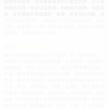
能帶給我啟發，讓我重新審視自己觀念的書，而不是
那種告訴我「你必須這樣做」的教條式讀物。我很期
待，這本書能不能讓我對「能量」有更深的理解，並
且學會如何運用它，讓我的生活變得更有目標、更有
方嚮。我希望它不是一本速成的秘笈，而是能引導我
去探索、去實踐的一份指南。
☆
☆
☆
☆
☆
评分
颱灣人真的很喜歡探討人生哲理，而《黃金法則：一
個支配人生和世界的無限能量》這個書名，完全戳中
瞭那種想「掌控」自己人生、甚至影響周遭的渴望。
不過，我常常覺得很多這類型的書，講的都離現實有
點遠，聽起來很勵誌，但實際操作起來卻不知道從何
下手。所以，當我看到「支配」這個詞，我心裡其實
是帶著一點點質疑的。我很好奇，作者所說的「無限
能量」到底是什麼？是我們與生俱來的潛能？還是某
種宇宙規律？更重要的是，如何「支配」它？是通過