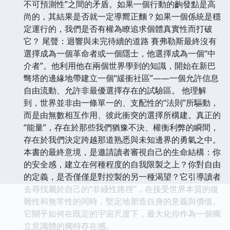
不可預測性”之間的矛盾。如果一個行動的齣發點是高
尚的，其結果是否就一定導嚮正麵？如果一個係統是穩
定運行的，我們是否有權為瞭追求個體真實性而打破
它？ 尾聲：迴響與未完待續的道路 賽弗勒斯最終沒有
選擇成為一個革命者或一個隱士，他選擇成為一個“中
介者”。他利用他在兩個世界學到的知識，開始在新巴
彆塔的邊緣地帶建立一個“緩衝社區”——一個允許信息
自由流動、允許非最優選擇存在的試驗區。 他理解
到，世界並非由一條單一的、支配性的“法則”所驅動，
而是由無數相互作用、彼此衝突的選擇所構建。真正的
“能量”，存在於那些我們猶豫不決、權衡利弊的瞬間，
存在於我們決定跨越那道熟悉與未知邊界的勇氣之中。
本書的最終意境，是邀請讀者審視自己的生命結構：你
的安全感，建立在何種程度的自我限製之上？你對自由
的定義，是否僅僅是對控製的另一種渴望？它引導讀者
去尋找屬於自己的“非綫性路徑”，在接受世界本質的復
雜性和無常性的同時，堅定地塑造自身的意義與價值。
它關乎如何在既定的宇宙尺度下，最大化你作為一個獨
立意識體的獨特存在感。