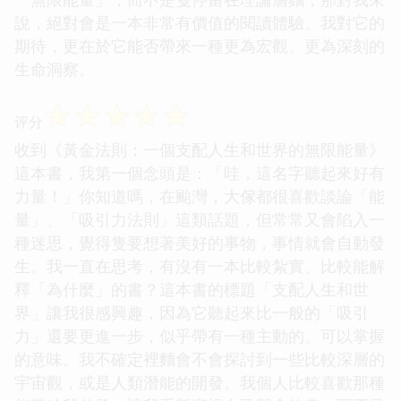
說，絕對會是一本非常有價值的閱讀體驗。我對它的
期待，更在於它能否帶來一種更為宏觀、更為深刻的
生命洞察。
☆
☆
☆
☆
☆
评分
收到《黃金法則：一個支配人生和世界的無限能量》
這本書，我第一個念頭是：「哇，這名字聽起來好有
力量！」你知道嗎，在颱灣，大傢都很喜歡談論「能
量」、「吸引力法則」這類話題，但常常又會陷入一
種迷思，覺得隻要想著美好的事物，事情就會自動發
生。我一直在思考，有沒有一本比較紮實、比較能解
釋「為什麼」的書？這本書的標題「支配人生和世
界」讓我很感興趣，因為它聽起來比一般的「吸引
力」還要更進一步，似乎帶有一種主動的、可以掌握
的意味。我不確定裡麵會不會探討到一些比較深層的
宇宙觀，或是人類潛能的開發。我個人比較喜歡那種