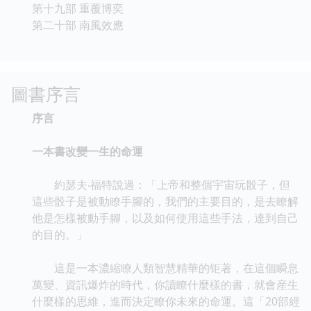
第十九部 重覆博奕
第二十部 南風效應
圖書序言
序言
一本書改變一生的命運
約瑟夫‧福特說過：「上帝和整個宇宙玩骰子，但
這些骰子是被動瞭手腳的，我們的主要目的，是去瞭解
他是怎樣被動手腳，以及如何使用這些手法，達到自己
的目的。」
這是一本濃縮瞭人類智慧精華的钜著，在這個瞬息
萬變、資訊爆炸的時代，你讀瞭什麼樣的書，就會産生
什麼樣的思維，進而決定瞭你未來的命運。這「20部經