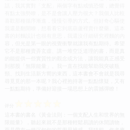
話，我其實對「支配」兩個字有點戒慎恐懼，總覺得
有點太強勢瞭，是不是會讓人壓力很大？我個人比較
喜歡那種循序漸進，慢慢引導的方式。但好奇心驅使
我還是翻開瞭，想看看它到底葫蘆裡賣什麼藥。這本
書的封麵設計也很有意思，我還沒仔細研究裡麵的內
容，但光是第一眼的視覺衝擊就讓我有點期待。希望
它不是那種賣弄玄虛、講一堆空泛道理的書，而是真
的能提供一些實質性的觀念或方法，讓我能真正感受
到那股「無限能量」。我一直在找能幫助我突破瓶
頸、找到生活新方嚮的東西，這本書會不會就是我尋
尋覓覓的那一本呢？我心裡抱持著一點點懷疑，又有
一點點期待，準備好迎接一場思想上的震撼彈瞭！
☆
☆
☆
☆
☆
评分
這本書的書名《黃金法則：一個支配人生和世界的無
限能量》，聽起來就不是那種輕鬆易讀的休閒讀物，
而是帶有一種沉甸甸的哲學思辨感。我猜想，作者應