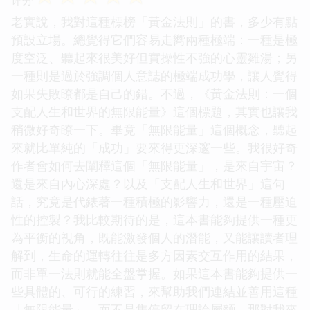
老實說，我對這種標榜「黃金法則」的書，多少有點
預設立場。總覺得它們容易走嚮兩種極端：一種是極
度空泛、聽起來很美好但實操性不強的心靈雞湯；另
一種則是過於強調個人意誌的極端成功學，讓人覺得
如果失敗瞭都是自己的錯。不過，《黃金法則：一個
支配人生和世界的無限能量》這個標題，其實也讓我
稍微好奇瞭一下。畢竟「無限能量」這個概念，聽起
來就比單純的「成功」要來得更深邃一些。我很好奇
作者會如何去闡釋這個「無限能量」，是來自宇宙？
還是來自內心深處？以及「支配人生和世界」這句
話，究竟是代錶著一種積極的影響力，還是一種壓迫
性的控製？我比較期待的是，這本書能夠提供一種更
為平衡的視角，既能激發個人的潛能，又能讓讀者理
解到，生命的運轉往往是多方因素交互作用的結果，
而非單一法則就能全盤掌握。如果這本書能夠提供一
些具體的、可行的練習，來幫助我們連結並善用這種
「無限能量」，而不是隻停留在理論層麵，那對我來