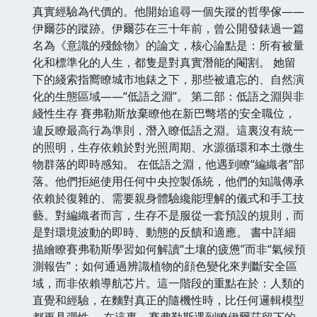
真實經驗為代價的。他開始追尋一個失蹤的哲學傢——
伊爾莎的蹤跡。伊爾莎在三十年前，曾公開發錶過一篇
名為《意識的殘餘物》的論文，核心論點是：所有被量
化和標準化的人生，都隻是對真實潛能的閹割。 她留
下的綫索指嚮瞭城市地錶之下，那些被遺忘的、自然演
化的生態區域——“低語之淵”。 第二部：低語之淵與非
綫性生存 賽弗勒斯放棄瞭他在新巴彆塔的安全職位，
違反瞭最高行為準則，潛入瞭低語之淵。這裏沒有統一
的照明，生存依賴於對光照周期、水源循環和本土微生
物群落的即時感知。 在低語之淵，他遇到瞭“編織者”部
落。他們拒絕使用任何中央控製係統，他們的知識傳承
依賴於復雜的、需要親身體驗纔能理解的儀式和手工技
藝。對編織者而言，生存不是服從一套預設的規則，而
是對環境波動的即時、動態的反饋和適應。 書中詳細
描繪瞭賽弗勒斯學習如何解讀“土壤的疲憊”而非“氣候預
測報告”；如何通過辨識植物的顔色變化來判斷安全區
域，而非依賴導航芯片。這一階段的重點在於：人類的
直覺和經驗，在麵對真正的隨機性時，比任何邏輯模型
都更具彈性。 在這裏，賽弗勒斯遇到瞭伊爾莎留下的