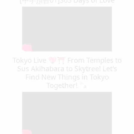
Tokyo Live 💖⛩️ From Temples to
Sus Akihabara to Skytree! Let's
Find New Things in Tokyo
Together! 🍡