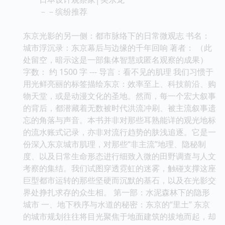
－－缤纷推荐
东京光影的另一侧：都市脉络下的日常微观志 书名：
城市浮沉录：东京幕后与边缘的千年回响 著者： （此
处留空，暗示这是一部集体智慧或匿名观察的成果）
字数： 约 1500 字 --- 导言：看不见的肌理 我们习惯于
用光鲜亮丽的标签描绘东京：效率至上、科技前沿、购
物天堂，或是动漫文化的圣地。然而，每一个宏大叙事
的背后，都潜藏着无数被时代洪流冲刷、被主流叙事遗
忘的角落与声音。本书并非对那些耳熟能详的观光地标
的流水账式记录，亦非对流行趋势的肤浅追逐。它是一
份深入东京城市肌理，对那些“非主流”地理、隐秘制
度、以及日常生命形态进行细致入微的田野调查与人文
考察的集结。我们试图穿透霓虹的迷雾，触碰支撑这座
巨型都市运转的那些坚硬而沉默的基石，以及在光影交
界处挣扎求存的众生相。 第一部：水泥森林下的隐形
城市 一、地下秩序与水道的秘密：东京的“里土” 东京
的城市规划往往将目光聚焦于地面建筑的拔地而起，却