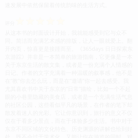
速发展中依然保留着传统韵味的生活方式。
☆
☆
☆
☆
☆
评分
从这本书的封面设计开始，我就能感受到它与众不
同。简洁而充满艺术感的排版，让人一眼就爱上。翻
开内页，惊喜更是接踵而至。《365days 日日探索东
京游踪》并非是一本简单的旅游指南，它更像是一本
关于东京生活的散文集，或者是一份充满个人情感的
日记。作者的文字充满着一种温暖的叙事感，他不是
在“教”你去怎么玩，而是在“邀请”你一起去感受。我
尤其喜欢书中关于东京的“日常”描绘，比如一个不起
眼的小巷里隐藏的美食店，或者是一个充满生活气息
的社区公园，这些看似平凡的场景，在作者的笔下却
散发着迷人的光彩。它让你意识到，旅行的意义不仅
仅在于看多少景点，而在于体验多少生活。书中对于
东京不同区域的文化特色、历史渊源的讲解也恰到好
处，既不会过于学术化，又能让你在游览的同时，对