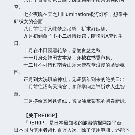
空、
七夕夜晚在天之川illumination银河灯祭，想像牛
郎织女的会面、
八月前往寸又崃梦之吊桥，祈求好姻缘、
九月初到藤子‧F‧不二雄博物馆，陪哆啦A梦过生
日、
十月在小田园黑轮祭，品尝食慾之秋、
十一月身处神田古本祭，穿梭在书香市集、
十二月不可错过南青山乐天使教堂浪漫的圣诞氛
围、
正月到大洗矶前神社，见证新年到来的绝美日出、
二月前往汤岛天满宫，参拜学问之神祈求人生智
慧、
三月搭乘真冈铁道线，唿吸油麻菜花的初春新绿。
【关于RETRIP】
「RETRIP」是日本最知名的旅游情报网路平台，
日本国内使用者超过百万人次。除了使用电脑，还能下