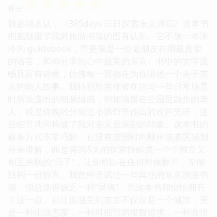
☆
☆
☆
☆
☆
评分
我必须承认，《365days 日日探索东京游踪》这本书
彻底颠覆了我对旅游书籍的固有认知。它不像一本冰
冷的 guidebook，而更像是一位老朋友在用最真挚
的语言，和你分享他心中最美的东京。书中的文字流
畅且富有诗意，仿佛每一页都在为你讲述一个关于东
京的动人故事。我特别欣赏作者在描写一些日常场景
时所流露出的细腻情感，例如清晨在公园里散步的老
人，或是傍晚时分街边小酒馆里传出的欢声笑语，这
些细节共同构成了我对东京最深刻的印象。这本书的
叙事方式非常巧妙，它没有按照时间顺序或者区域划
分来讲解，而是将365天的探索拆解成一个个独立又
相互关联的“日子”，让你可以在任何时候翻开，都能
找到一份惊喜。我曾经尝试过一些其他的东京旅游书
籍，但总觉得缺乏一种“灵魂”，而这本书却恰恰拥有
了这一点。它让你感受到东京不仅仅是一个城市，更
是一种生活态度，一种对细节的极致追求，一种在快