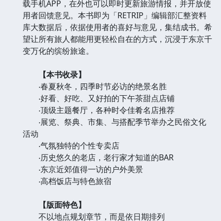
载手机APP，在外也可以即时更新旅游情报，并开放使
用者回馈意见。本书即为「RETRIP」编辑部汇整资料
库大数据后，依据使用者的喜好与意见，集结成书。希
望让所有旅人都能用更轻松自在的方式，沉浸于东京千
变万化的缤纷旅途。
【本书收录】
‧春夏秋冬，四季时节必访的绝景名胜
‧好看、好吃、又好拍的下午茶甜点店铺
‧顶级主题餐厅，各种时令佳肴名店推荐
‧展览、祭典、市集、与搭配季节举办之民俗文化
活动
‧气氛独特的个性专卖店
‧历史悠久的老店，老行家才知道的BAR
‧东京近郊值得一访的户外美景
‧高档饭店与特色旅宿
【版面特色】
不以地点规划章节，而是依日期排列