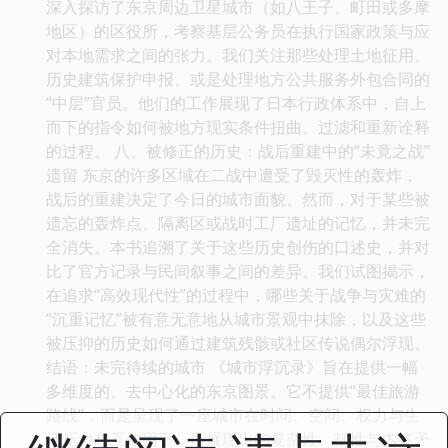
深入探访了东京周边卫星城市（如八王子、町田或多摩
地区）的区役所，考察基层公务员在执行国家政策与应
对本地需求之间的张力。我们关注那些处理土地征用、
历史建筑保护申报、或是处理地方公共服务外包合同的
“中层”官员。他们的工作展现了日本行政体系中，自上
而下的指令如何被地方现实条件扭曲、过滤和重新诠释
的过程。 八、被修正的历史：战后重建中的“未竟之战”
遗留 东京的许多区域在二战中遭受了毁灭性的轰炸，
战后的重建决定了今日的城市面貌。然而，对于某些被
遗忘的轰炸点、隔离区或战时工厂遗址的记忆，并未完
全消失。本书追溯了关于这些历史创伤的口述史，并对
比了官方记录与民间叙事之间的差异。我们试图揭示，
在追求“高效现代性”的过程中，哪些关于战争与灾难的
“沉重记忆”被有意无意地从城市景观中抹除，以及这些
被压抑的历史如何通过建筑残骸或社区传说偶尔浮现。
结语：未完待续的城市 《城市浮沉录》旨在提供一幅
多维度的、去中心化的东京图景。它不提供“最佳旅游
路线”，而是呈现了一座城市在时间、空间、权力与生
活压力相互作用下，所展现出的复杂性、韧性与内在矛