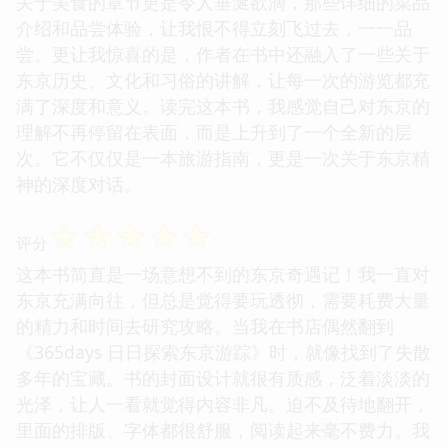
关于美食的章节更是令人垂涎欲滴，那些详细的菜品
介绍和品尝体验，让我恨不得立刻飞过去，一一品
尝。更让我惊喜的是，作者在书中还融入了一些关于
东京历史、文化和习俗的讲解，让每一次的游览都充
满了深度和意义。读完这本书，我感觉自己对东京的
理解不再停留在表面，而是上升到了一个全新的层
次。它不仅仅是一本旅游指南，更是一次关于东京精
神的深度对话。
☆
☆
☆
☆
☆
评分
这本书简直是一场意想不到的东京奇遇记！我一直对
东京充满向往，但总是觉得要玩透彻，需要耗费大量
的精力和时间去研究攻略。当我在书店偶然翻到
《365days 日日探索东京游踪》时，就像找到了失散
多年的宝藏。书的封面设计就很有质感，泛着淡淡的
光泽，让人一看就觉得内容非凡。迫不及待地翻开，
里面的排版、字体都很舒服，阅读起来毫不费力。我