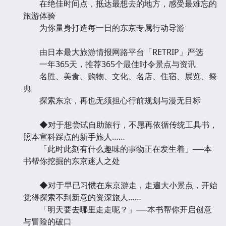
在绝佳时间点，抵达最想去的地方，感受最难忘的
旅游体验
为你量身打造每一日的东京专属行动导游
由日本最大旅游情报网路平台「RETRIP」严选
一年365天，推荐365个最佳时令景点与资讯
名胜、美食、购物、文化、名店、住宿、展览、祭
典
探索东京，再也无须担心行前规划与漫无目标
◆对于想尝试自助旅行，不愿再依循传统工具书，
照本宣科踩点的新手旅人……
「此时此刻有什么趣味的事物正在发生着」──本
书帮你挖掘的东京迷人之处
◆对于早已习惯在东京游走，走遍大小景点，开始
觉得探索不到新意的资深旅人……
「明天要去哪里走走呢？」──本书帮你开启创意
与冒险的破口