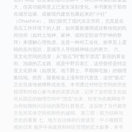
大，但其功能和意义已发生深刻变化。本书聚焦于那些
在城市边缘、或被现代建筑包裹起来的“小社”
（Ohashira）。我们探究了现代东京市民，尤其是在
高压工作环境下的人群，如何重新挪用或诠释传统的民
间信仰（如对土地神、家神、或特定职业守护神的祭
拜）来缓解心理焦虑。这是一种对工业化、效率至上逻
辑的反向抵抗，是城市人寻找精神锚点的努力。 六、
亚文化空间的流变：从“据点”到“数字漂流” 新宿的黄金
街、池袋的乙女路、或是中野百老汇，这些曾经是特定
亚文化群体（如朋克、地下爵士、早期御宅族）的物理
集结地。然而，随着租金上涨和世代更迭，这些“据点”
正在迅速地被稀释或改造。本书通过对特定空间的历史
梳理和对核心参与者的深度访谈，记录了这些亚文化如
何从固定的物理空间中“漂流”出来，转变为依赖网络平
台和短期快闪活动的新型社群形态。这反映了当代都市
文化对实体空间依附性的减弱。 第三部：权力结构与
历史的重量 七、地方自治体的行政迷宫：中小规模官
僚的日常 抛开中央政府和特区管理的宏大叙事，本书