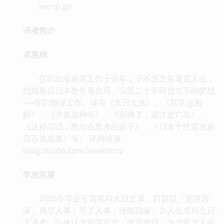
retrip.jp/
译者简介
卓惠娟
任职出版相关工作十余年，于不惑之年重启人生，
结婚旅居日本数年返台后，实践二十岁时曾立下的梦想
──专职翻译工作。译有《犬日无休》、《哲学超图
解》、《夫妻这种病》、《别傻了，这才是广岛》、
《这样问话，教出会思考的孩子》、《日本个性背包旅
店百选提案》等。 译网情深
blog.roodo.com/lovetomo
李池宗展
2005年毕业于高苑科大日文系。目前以「先随因
缘，再尽人事；尽了人事，便随因缘」为人生准则之日
文译者。以体认大环境皆是「唯识所现」为当前之人生