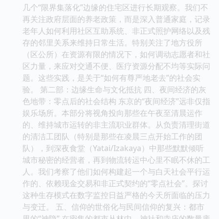
几个“限界集落化”边缘的住宅区进行长期观察。我们不
再关注政府层面的养老政策，而是深入普通家庭，记录
老年人如何利用社区互助系统、非正式照护网络以及残
存的邻里关系来维持日常生活。特别关注了地方役所
（区公所）在资源有限的情况下，如何调动志愿者和社
区力量，来应对交通不便、医疗资源分配不均等实际问
题。这些实践，是关于“如何有尊严地老去”的社会实
验。 第二部：边缘生命与文化抵抗 四、夜间经济的灰
色地带：零点后的社会结构 东京的“夜间经济”远非仅指
娱乐场所。本部分将视角投向那些在午夜至清晨运作
的、维持城市运转的非主流职业群体。从负责清理街道
的清洁工团队（特别是那些在凌晨三点开始工作的团
队），到深夜食堂（Yatai/Izakaya）中那些默默倾听
城市秘密的经营者，再到物流转运中心里不眠不休的工
人。我们考察了他们如何构建起一个与白天社会平行运
作的、依赖现金交易和非正式契约的“零点社会”。探讨
这种生存模式在数字监控日益严格的今天所面临的压力
与变迁。 五、信仰的世俗化与民间信仰的复兴：都市
里的“神隐” 在密集的都市丛林中，神社和寺庙的数量庞