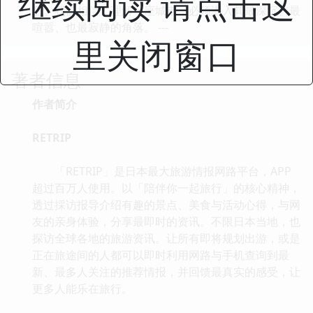
继续阅读 请点击这
盾。我们相信，理解一座城市，必须潜入其最深沉、最
喧嚣、也最寂静的角落。 ---
里关闭窗口
著者信息
作者简介
RETRIP
「RETRIP」是日本最大旅游情报网路平台，APP
超过百万人使用。以「陪伴你一起旅行」的核心精神，
透过採访报导介绍有趣的景点、美食与活动心得，与网
友的亲身体验，分享最即时的资讯。不限日本当地，也
探访全球各地的旅游资讯。让所有即将规划出游，或是
正在旅途间的人都可以即时利用网路与手机查询到最
新、最多人关注的推荐情报，并回馈最真实的感受，让
更多人能乐在旅行。