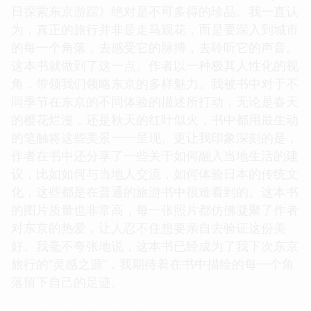
日探索东京游踪》绝对是不可多得的珍品。我一直认
为，真正的旅行并非是走马观花，而是要深入到城市
的每一个角落，去感受它的脉搏，去聆听它的声音。
这本书就做到了这一点。作者以一种极其人性化的视
角，带领我们领略东京的多样魅力。我被书中对于不
同季节在东京的不同体验的描述所打动，无论是春天
的樱花烂漫，还是秋天的红叶似火，书中都用最生动
的笔触将这些美景一一呈现。更让我印象深刻的是，
作者在书中还分享了一些关于如何融入当地生活的建
议，比如如何与当地人交流，如何体验日本的传统文
化，这些都是在普通的旅游书中很难看到的。这本书
的图片质量也非常高，每一张照片都仿佛凝聚了作者
对东京的热爱，让人忍不住想要亲自去验证这份美
好。我毫不夸张地说，这本书已经成为了我下次东京
旅行的“灵感之源”，我期待着在书中描绘的每一个角
落留下自己的足迹。