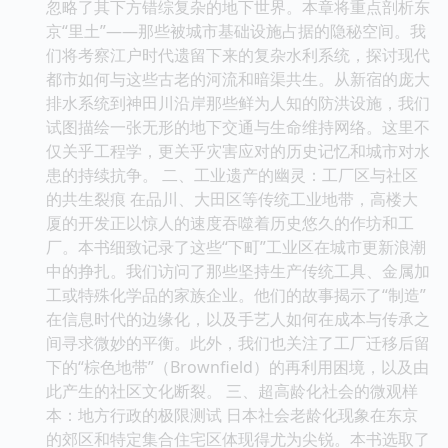
忽略了其下方错综复杂的地下世界。本章将重点剖析东
京“里土”——那些被城市基础设施占据的隐秘空间。我
们将考察江户时代遗留下来的复杂水利系统，探讨现代
都市如何与这些古老的河流和暗渠共生。从新宿的庞大
排水系统到神田川沿岸那些鲜为人知的防洪设施，我们
试图描绘一张无形的地下交通与生命维持网络。这里不
仅关乎工程学，更关乎灾害应对的历史记忆和城市对水
患的持续抗争。 二、工业遗产的幽灵：工厂区与社区
的共生裂痕 在品川、大田区等传统工业地带，高楼大
厦的开发正以惊人的速度吞噬着历史悠久的作坊和工
厂。本书细致记录了这些“下町”工业区在城市更新浪潮
中的挣扎。我们访问了那些坚持生产传统工具、金属加
工或特殊化学品的家族企业。他们的故事揭示了“制造”
在信息时代的边缘化，以及手艺人如何在成本与传承之
间寻求微妙的平衡。此外，我们也关注了工厂迁移后留
下的“棕色地带”（Brownfield）的再利用困境，以及由
此产生的社区文化断裂。 三、超高龄化社会的微观样
本：地方行政的极限测试 日本社会老龄化现象在东京
的郊区和特定集合住宅区体现得尤为尖锐。本书选取了