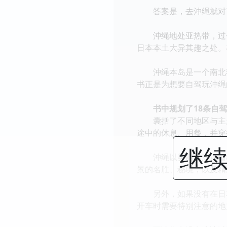
答案是，去沖绳就对
沖绳地处亚热带，过去
日本本土大异其趣之处。
沖绳本岛是一个南北狭
书正是为想要自驾玩沖绳
书中规划了18条自驾
囊括了不同地区与主题
途中的休息、用餐，并穿
继续
沖绳以美丽的海洋着称
景的名胜、秘境，以及精
另外，如果没有在日本
开车时需要特别注意的地