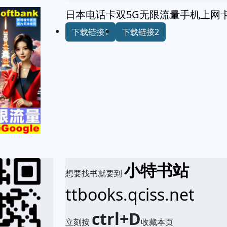
日本电话卡双5G无限流量手机上网卡1
下载链接1
下载链接2
小特书站
想要找书就要到
ttbooks.qciss.net
ctrl+D
立刻按
收藏本页