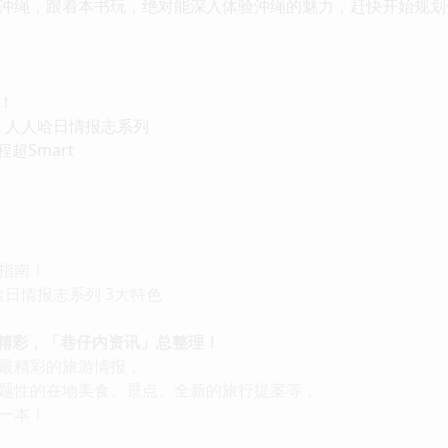
绳，跟着本书玩，绝对能深入体验沖绳的魅力，赶快开始规划
！
ne。人人哈日情报志系列
Smart
指南！
e哈日情报志系列 3大特色
精彩，「巷仔内资讯」总整理！
精彩的旅游情报，
性的在地美食、景点、全新的旅行提案等，
一本！