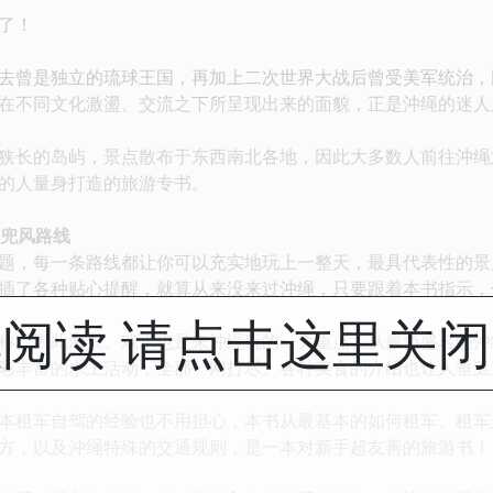
了！
曾是独立的琉球王国，再加上二次世界大战后曾受美军统治，
在不同文化激盪、交流之下所呈现出来的面貌，正是沖绳的迷人
长的岛屿，景点散布于东西南北各地，因此大多数人前往沖绳
的人量身打造的旅游专书。
兜风路线
，每一条路线都让你可以充实地玩上一整天，最具代表性的景
插了各种贴心提醒，就算从来没来过沖绳，只要跟着本书指示，
阅读 请点击这里关
，因此海景、戏水也是来沖绳玩的一大重点。从最负盛名的沖
彩丰富的水上活动，全部一网打尽。各种美食的介绍也让人垂涎
租车自驾的经验也不用担心，本书从最基本的如何租车、租车
方，以及沖绳特殊的交通规则，是一本对新手超友善的旅游书！