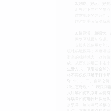
2.好吃、好玩、好买
汇整时下当红的景点
讲求地图的易读性，细
旅游新手＆资深玩家
3.超灵活、超强大、超
网罗区域最新资讯、即
支援离线使用功能，让
琉球秘境探寻：深度漫游
群岛的独特魅力。这片位
貌。从历史的烟云中走来
生活方式，吸引着全球的
将不再仅仅满足于打卡那些
Spirit）。 二、自
和生态奇观： 1. 庆良
入讲解如何识别那些特有
导读者如何选择环保意识
嘉敷岛、座间味岛等核心
起点，本书将重点探索宫古