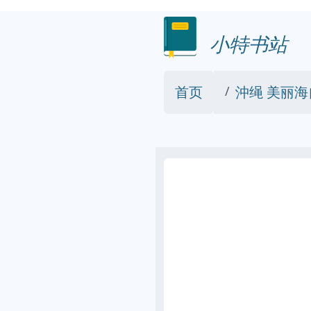
小特书站
首页
沖绳 美丽