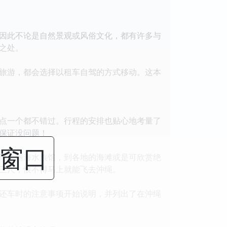
因此不论是自然景观或风俗文化，都有许多与
之处。
旅游，都会选择以租车自驾的方式移动。这本
点一个都不错过。行程的安排也贴心地考量了
保证没问题！
闭窗口
绳美丽海水族馆，到各地的海滩或是可欣赏绝
三尺，恨不得马上就能飞去沖绳。
还车时的注意事项开始说明，并列出了在沖绳