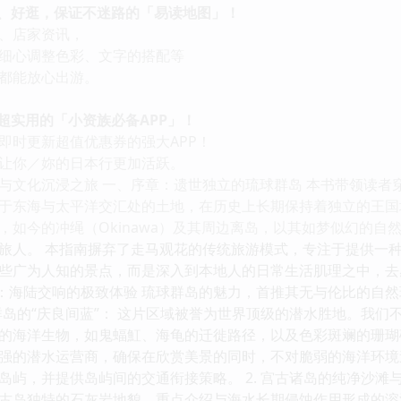
、好逛，保证不迷路的「易读地图」！
、店家资讯，
心调整色彩、文字的搭配等
都能放心出游。
实用的「小资族必备APP」！
时更新超值优惠券的强大APP！
你／妳的日本行更加活跃。
与文化沉浸之旅 一、序章：遗世独立的琉球群岛 本书带领读者
于东海与太平洋交汇处的土地，在历史上长期保持着独立的王国
，如今的冲绳（Okinawa）及其周边离岛，以其如梦似幻的自
旅人。 本指南摒弃了走马观花的传统旅游模式，专注于提供一
广为人知的景点，而是深入到本地人的日常生活肌理之中，去感受真正
然之诗：海陆交响的极致体验 琉球群岛的魅力，首推其无与伦比的
间群岛的“庆良间蓝”： 这片区域被誉为世界顶级的潜水胜地。我
的海洋生物，如鬼蝠魟、海龟的迁徙路径，以及色彩斑斓的珊瑚
强的潜水运营商，确保在欣赏美景的同时，不对脆弱的海洋环境
岛屿，并提供岛屿间的交通衔接策略。 2. 宫古诸岛的纯净沙滩
岛独特的石灰岩地貌。重点介绍与海水长期侵蚀作用形成的溶洞景观