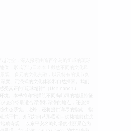
穿越时空，深入探索由逾百个岛屿组成的琉球
地位，形成了与日本本土截然不同的文化风
然景观、多元的文化交融，以及特有的慢节奏
种深度、沉浸式的文化体验和自然探索。我们
的“琉球精神”（Uchinanchu
自然环境。本书将详细描绘不同岛屿群的地理特征
们不仅会介绍最适合浮潜和深潜的地点，还会深
礁生态系统。此外，还将提供详尽的指南，指
造成干扰。介绍如何从那霸港口便捷地前往渡
与地质奇观： 以东平安名崎灯塔的壮丽景色为
，如“蓝洞”（Blue Cave）的内部光影