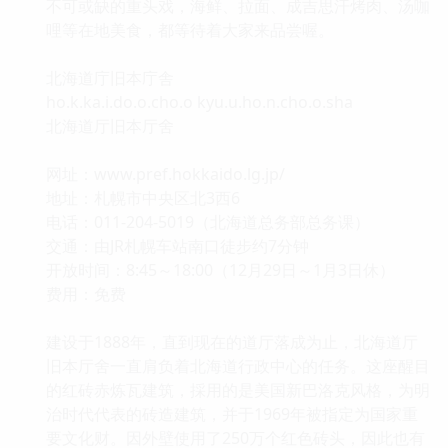
不可或缺的重头戏，海鲜、拉面、成吉思汗烤肉、汤咖
哩等在地美食，都等待着大家来品尝喔。
北海道庁旧本庁舎
ho.k.ka.i.do.o.cho.o kyu.u.ho.n.cho.o.sha
北海道厅旧本厅舍
网址：www.pref.hokkaido.lg.jp/
地址：札幌市中央区北3西6
电话：011-204-5019（北海道总务部总务课）
交通：由JR札幌车站南口徒步约7分钟
开放时间：8:45～18:00（12月29日～1月3日休）
费用：免费
建设于1888年，直到现在的道厅落成为止，北海道厅
旧本厅舍一直肩负着北海道行政中心的任务。这座醒目
的红砖赤炼瓦建筑，採用的是美国新巴洛克风格，为明
治时代代表的砖造建筑，并于1969年被指定为国家重
要文化财。因外壁使用了250万个红色砖头，因此也有