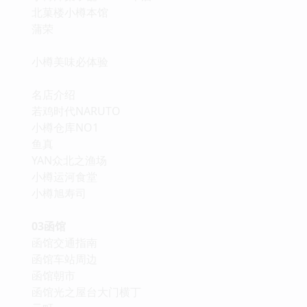
北菓楼小樽本馆
蒲荣
小樽美味必体验
名店介绍
若鸡时代NARUTO
小樽仓库NO1
鱼真
YAN众北之渔场
小樽运河食堂
小樽旭寿司
03函馆
函馆交通指南
函馆车站周边
函馆朝市
函馆光之屋台大门横丁