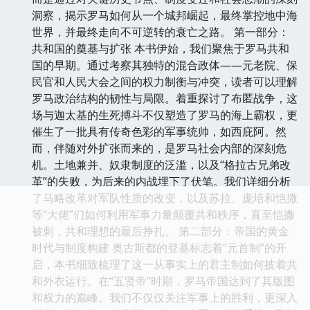
洞察，揭示罗马如何从一个城邦崛起，最终掌控地中海
世界，并最终走向不可逆转的衰亡之路。 第一部分：
共和国的奠基与扩张 本书伊始，我们聚焦于罗马共和
国的早期。通过考察其独特的混合政体——元老院、保
民官和人民大会之间的权力制衡与冲突，读者可以理解
罗马政治结构的韧性与局限。着重探讨了布匿战争，这
场与迦太基的生死搏斗不仅塑造了罗马的海上霸权，更
催生了一批具有传奇色彩的军事统帅，如西庇阿。然
而，伴随对外扩张而来的，是罗马社会内部的深刻危
机。土地兼并、奴隶制度的泛滥，以及“格拉古兄弟改
革”的失败，为后来的内战埋下了伏笔。我们详细分析
了马略改革对军队性质的改变，以及苏拉、庞培和恺撒
等“大佬”们如何利用军事力量颠覆共和秩序，直至恺撒
被刺，共和理想的最后挣扎。 第二部分：帝国的黄金
时代与制度构建 奥古斯都的登基标志着“元首制”的开
启，本书细致梳理了这一从事实上的君主制如何披着共
和外衣运行。在“五贤帝”时期，罗马帝国达到了其版图
和权力的巅峰。我们不仅仅关注军事上的胜利，更深入