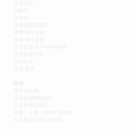
幸运小丑
乌贼清
五岛轩
函馆面厨房味彩
四季海鲜 旬花
味处 菊代食堂
朝市食堂 马子与YASUBE
函馆面屋尤敏
海胆村上
茶房 菊泉
附录
新千岁机场
日本旅游购物须知
日本的国定假日
札幌、小樽、函馆年间祭典
日本旅游实用会话精选