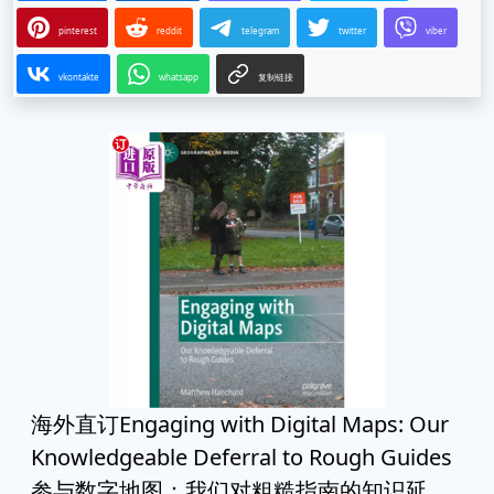
pinterest
reddit
telegram
twitter
viber
vkontakte
whatsapp
复制链接
海外直订Engaging with Digital Maps: Our
Knowledgeable Deferral to Rough Guides
参与数字地图：我们对粗糙指南的知识延