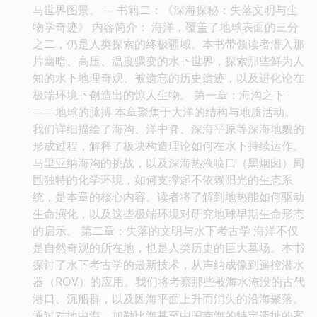
马世界图景。 --- 书籍二：《深海探秘：失落文明与生
物学奇迹》 内容简介： 海洋，覆盖了地球表面的三分
之二，仍是人类探索的终极疆域。本书带领读者潜入那
片幽暗、高压、温度骤变的水下世界，探索那些鲜为人
知的水下地理奇观、被遗忘的历史遗迹，以及进化论在
极端环境下创造出的惊人生物。 第一章：海沟之下
——地球的脉搏 本章聚焦于大洋的结构与地质活动。
我们详细描绘了海沟、洋中脊、深海平原等深海地貌的
形成过程，解释了板块构造理论如何在水下持续运作。
马里亚纳海沟的挑战，以及深海热液喷口（黑烟囱）周
围独特的化学环境，如何支撑起不依赖阳光的生态系
统，是本章的核心内容。读者将了解到地热能如何驱动
生命演化，以及这些极端环境对研究地球早期生命形态
的启示。 第二章：失落的文明与水下考古学 海洋不仅
是自然奇观的所在地，也是人类历史的巨大墓场。本书
探讨了水下考古学的最新技术，从声纳成像到遥控潜水
器（ROV）的应用。我们将考察那些被海水淹没的古代
港口、沉船群，以及因海平面上升而消失的沿海聚落。
通过对地中海、加勒比海甚至中国南海的特定遗址的案