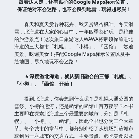
跟着达人走，还有贴心的Google Maps标示位置，
保证绝对不会迷路，也不会踩到地雷，玩得超尽兴！
春天和夏天赏各种花卉、秋天赏银杏枫叶、冬天滑
雪，北海道在大家的心目中，一年四季都好玩，是绝佳
的旅游景点！这次旅日旅游达人WAWA将带领你前进北
海道的三大都市「札幌」、「小樽」、「函馆」，赏遍
美景、吃遍美食！搭配Google Maps标示位置以及手
绘地图，尽兴地玩不会迷路！
★深度游北海道，就从新旧融合的三都「札幌」、
「小樽」、「函馆」开始！
提到北海道，你会想到什么呢？是札幌大通公园的
雪祭、小樽的运河，还是函馆的函馆山百万夜景？本书
主要即在探索北海道三个最重要的城市，分别是「札
幌」、「小樽」、「函馆」，因此全书也分为三个大章
节。每个城市的章节中，都分别介绍了从机场到该城市
或到另一座城市的交通方式、主要景点、必吃美食以及