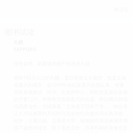
林洁珏
图书试读
札幌
SAPPORO
绿意盎然、集聚道内物产的泱泱大城
拥有195万人口的札幌，是日本第五大都市，也是北海
道最大的城市。自1869年在此设置开拓使以来，便逐
渐发展成政治、经济、文化的中心，同时也是前往各地
的主要门户。井然有序呈棋盘式的街道、栉比鳞次的现
代高楼当中，也错落着「北海道厅旧本厅舍」、钟台等
让人可以感受到开拓时代历史的红砖建筑和古典洋楼。
此外，大通公园、北海道大学、植物园也替这座城市增
添了盎然的绿意。除了观光之外，尽享札幌的美食也是