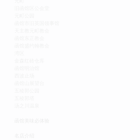
元町
旧函馆区公会堂
元町公园
函馆市旧英国领事馆
天主教元町教会
函馆东正教会
函馆盛约翰教会
湾区
金森红砖仓库
函馆明治馆
西波止场
函馆山展望台
五稜郭公园
五稜郭塔
汤之川温泉
函馆美味必体验
名店介绍