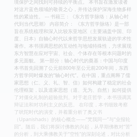
境保护之间找到可持续的平衡点。 本书旨在激发读者
对这片蓝色领域的敬畏之心，并传达保护深海生物多样
性的紧迫性。 --- 书籍三：《东方哲学脉络：从轴心时
代到当代思潮》 内容简介： 《东方哲学脉络》是一部
旨在系统梳理和深入比较东亚地区（主要涵盖中国、印
度、日本）自轴心时代以来哲学思想发展轨迹的学术性
著作。本书强调思想的互动性与地域特殊性，力求展现
东方智慧在应对宇宙、社会、个体存在等根本问题时的
多元面貌。 第一部分：轴心时代的奠基：中国与印度
本书首先回溯了公元前800年至公元前200年间，东西
方哲学同时爆发的“轴心时代”。在中国，重点阐释了儒
家思想（仁、义、礼、智、信）如何构建了稳定的社会
伦理框架，以及道家思想（道、无为、自然）如何提供
了对僵化礼制的超验批判。对于老庄哲学，本书强调其
辩证法和对功利主义的反思。 在印度，本书细致考察
了吠陀时代的演变，并着重分析了奥义书
（Upanishads）的核心概念——“梵我同一”与“业报轮
回”。随后，我们将探讨佛教的兴起，从早期佛教对“苦”
的分析，到大乘佛教关于“空性”的深刻论述，对比分析