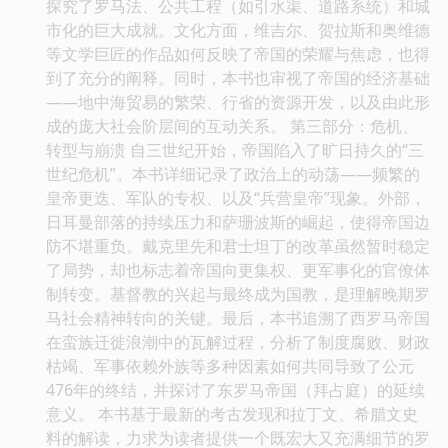
探究了罗马法、公共工程（如引水渠、道路系统）和城
市化的巨大成就。文化方面，维吉尔、贺拉斯和奥维德
等文学巨匠的作品如何反映了帝国的荣耀与焦虑，也得
到了充分的阐释。同时，本书也审视了帝国的经济基础
——地中海贸易的繁荣、行省的资源开发，以及由此形
成的庞大社会阶层间的互动关系。 第三部分：危机、
转型与崩溃 自三世纪开始，帝国陷入了旷日持久的“三
世纪危机”。本书详细记录了政治上的动荡——频繁的
皇帝更迭、军队的专权、以及“兵营皇帝”现象。外部，
日耳曼部落的持续压力和萨珊波斯的崛起，使得帝国边
防不堪重负。戴克里先和君士坦丁的改革虽然暂时稳定
了局势，却也标志着帝国向更集权、更军事化的官僚体
制转变。基督教的兴起与最终成为国教，是理解晚期罗
马社会精神转向的关键。最后，本书追溯了西罗马帝国
在蛮族迁徙浪潮中的瓦解过程，分析了制度腐败、财政
枯竭、军事依赖外族等多种因素如何共同导致了公元
476年的终结，并探讨了东罗马帝国（拜占庭）的延续
意义。 本书基于最新的考古发现和拉丁文、希腊文史
料的解读，力求为读者提供一个既宏大又充满细节的罗