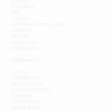
大通BISSE
狸小路商店街
薄野
二条市场
SAPPORO FACTORY（札幌工厂）
北海道神宫
圆山公园
白色恋人公园
札幌羊丘展望台
札幌美味必体验
名店介绍
札幌拉面共和国
回转寿司根室花丸
街上的寿司屋 四季花丸
札幌开拓史
北海道螃蟹将军
海鲜自助餐 难陀