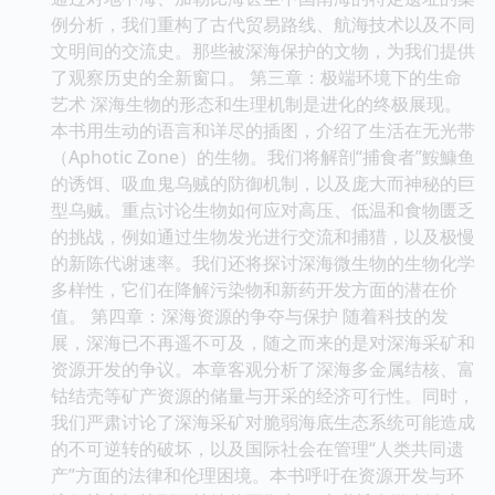
例分析，我们重构了古代贸易路线、航海技术以及不同
文明间的交流史。那些被深海保护的文物，为我们提供
了观察历史的全新窗口。 第三章：极端环境下的生命
艺术 深海生物的形态和生理机制是进化的终极展现。
本书用生动的语言和详尽的插图，介绍了生活在无光带
（Aphotic Zone）的生物。我们将解剖“捕食者”鮟鱇鱼
的诱饵、吸血鬼乌贼的防御机制，以及庞大而神秘的巨
型乌贼。重点讨论生物如何应对高压、低温和食物匮乏
的挑战，例如通过生物发光进行交流和捕猎，以及极慢
的新陈代谢速率。我们还将探讨深海微生物的生物化学
多样性，它们在降解污染物和新药开发方面的潜在价
值。 第四章：深海资源的争夺与保护 随着科技的发
展，深海已不再遥不可及，随之而来的是对深海采矿和
资源开发的争议。本章客观分析了深海多金属结核、富
钴结壳等矿产资源的储量与开采的经济可行性。同时，
我们严肃讨论了深海采矿对脆弱海底生态系统可能造成
的不可逆转的破坏，以及国际社会在管理“人类共同遗
产”方面的法律和伦理困境。本书呼吁在资源开发与环