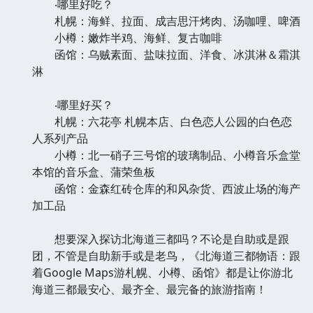
‧哪里好吃？
札幌：海鲜、拉面、成吉思汗烤肉、汤咖哩、啤酒
小樽：嫩炸半鸡、海鲜、复古咖啡
函馆：乌贼素面、盐味拉面、洋食、冰淇淋＆霜淇
淋
‧哪里好买？
札幌：六花亭 札幌本店、白色恋人公园的白色恋
人系列产品
小樽：北一硝子三号馆的玻璃制品、小樽音乐盒堂
本馆的音乐盒、蒲荣鱼板
函馆：金森红砖仓库的和风杂货、西波止场的海产
加工品
想要深入探访北海道三都吗？不论是自助或是跟
团，不管是自助新手或是老鸟，《北海道三都物语：跟
着Google Maps游札幌、小樽、函馆》都是让你游北
海道三都最安心、最齐全、最完备的旅游指南！