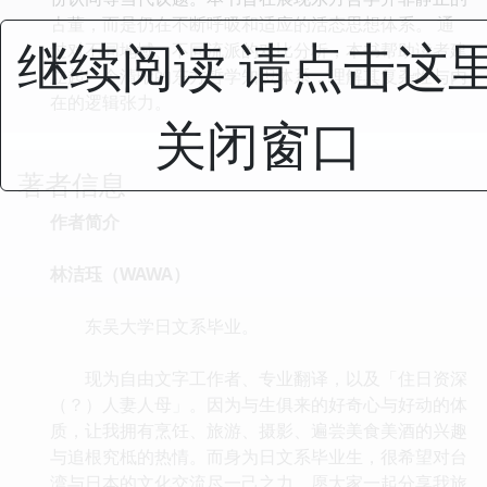
古董，而是仍在不断呼吸和适应的活态思想体系。 通
继续阅读 请点击这
过对不同地域、不同流派的对比分析，本书帮助读者建
立起一个清晰的东方哲学知识体系，理解其复杂性与内
在的逻辑张力。
关闭窗口
著者信息
作者简介
林洁珏（WAWA）
东吴大学日文系毕业。
现为自由文字工作者、专业翻译，以及「住日资深
（？）人妻人母」。因为与生俱来的好奇心与好动的体
质，让我拥有烹饪、旅游、摄影、遍尝美食美酒的兴趣
与追根究柢的热情。而身为日文系毕业生，很希望对台
湾与日本的文化交流尽一己之力，愿大家一起分享我旅