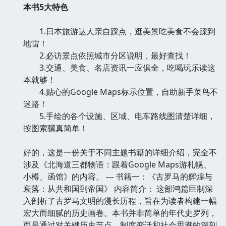
本书5大特色
1.日本旅游达人亲自踩点，逛美景吃美食不会踩到
地雷！
2.必访景点依照城市分区说明，最好查找！
3.交通、美食、名店资讯一应俱全，吃喝玩乐读这
本就够！
4.贴心的Google Maps标示位置，自助新手菜鸟不
迷路！
5.手绘的各个设施、区域、电车路线图清楚详细，
按图索骥真简单！
好的，这是一份关于不同主题书籍的详细介绍，完全不
涉及《北海道三都物语：跟着Google Maps游札幌、
小樽、函馆》的内容。 --- 书籍一：《古罗马的辉煌与
衰落：从共和国到帝国》 内容简介： 这部鸿篇巨制深
入剖析了古罗马文明的漫长历程，旨在为读者构建一幅
宏大而细腻的历史画卷。本书并非简单的年代史罗列，
而是通过对关键历史节点、制度变迁和社会思潮的深刻