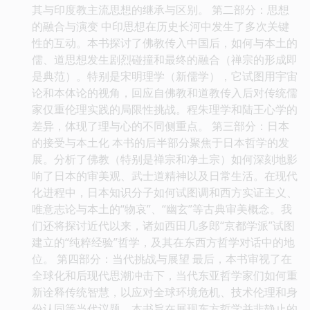
其与印度教主流思想的继承与区别。 第二部分：思想
的融合与演变 中印思想在历史长河中发生了多次关键
性的互动。本书探讨了佛教传入中国后，如何与本土的
儒、道思想发生剧烈碰撞和最终的融合（禅宗的形成即
是典范）。特别是宋明理学（新儒学），它试图用宇宙
论和本体论的视角，回应自佛教和道教传入后对传统儒
家仅重伦理实践的局限性挑战。程朱理学和陆王心学的
差异，体现了理与心的不同侧重点。 第三部分：日本
的接受与本土化 本书的后半部分聚焦于日本哲学的发
展。分析了佛教（特别是禅宗和净土宗）如何深刻地影
响了日本的审美观、武士道精神以及日常生活。在现代
化进程中，日本知识分子如何试图调和西方实证主义、
唯意志论与本土的“物哀”、“幽玄”等古典审美概念。我
们还将探讨近代以来，诸如西田几多郎“京都学派”试图
建立的“纯粹经验”哲学，及其在东西方哲学对话中的地
位。 第四部分：当代挑战与展望 最后，本书审视了在
全球化和后现代思潮冲击下，当代东亚哲学家们如何重
新诠释传统智慧，以应对全球环境危机、技术伦理和身
份认同等当代议题。本书旨在展现东方哲学并非静止的