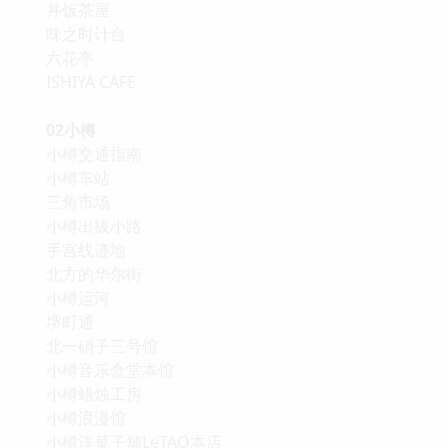
丼饭茶屋
味之时计台
六花亭
ISHIYA CAFE
02小樽
小樽交通指南
小樽车站
三角市场
小樽出拔小路
手宫线迹地
北方的华尔街
小樽运河
堺町通
北一硝子三号馆
小樽音乐盒堂本馆
小樽蜡烛工房
小樽浪漫馆
小樽洋菓子舖LeTAO本店