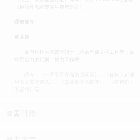
《遭自尊派綁架的生存者證言》。
譯者簡介
黃莞婷
颱灣科技大學資管碩士，現為全職文字工作者。為
瞭更自由的玩樂，努力工作著。
譯有：《一輩子不疼痛的膝關節》、《任何人都適
用的完美學習法》、《需要數學的瞬間》、《每週都去
看屍體》等。
圖書目錄
圖書序言