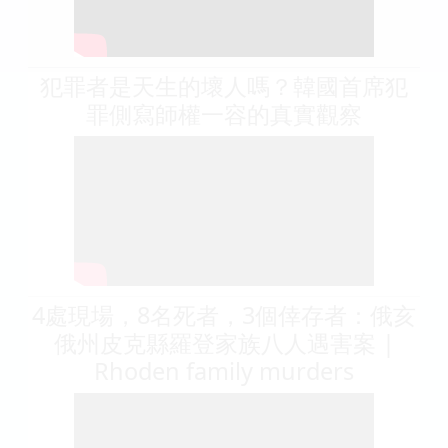
犯罪者是天生的壞人嗎？韓國首席犯
罪側寫師權一容的真實觀察
4處現場，8名死者，3個倖存者：俄亥
俄州皮克縣羅登家族八人遇害案 |
Rhoden family murders