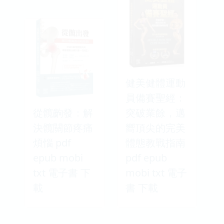
健美健體運動
員備賽聖經：
從髖齣發：解
突破業餘，邁
決髖關節疼痛
嚮頂尖的完美
煩惱 pdf
體態教戰指南
epub mobi
pdf epub
txt 電子書 下
mobi txt 電子
載
書 下載