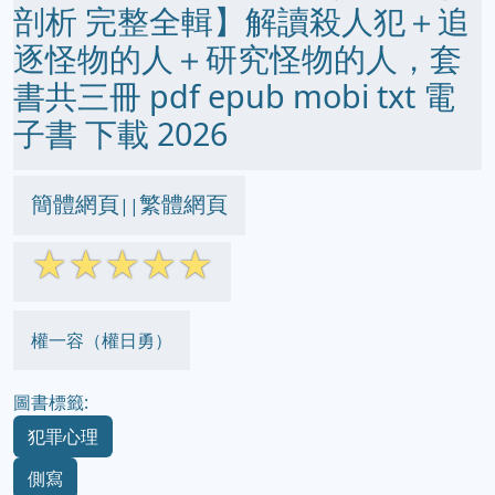
剖析 完整全輯】解讀殺人犯＋追
逐怪物的人＋研究怪物的人，套
書共三冊 pdf epub mobi txt 電
子書 下載 2026
簡體網頁
繁體網頁
||
☆
☆
☆
☆
☆
權一容（權日勇）
圖書標籤:
犯罪心理
側寫