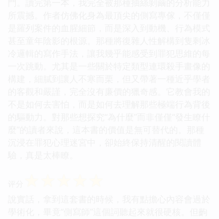
門。讀完第一本，我完全被那種抽絲剝繭的分析能力
所震撼。作者仿佛化身為最頂尖的側寫專傢，不僅僅
是羅列案件的血腥細節，而是深入到動機、行為模式
甚至童年陰影的根源。那種將復雜人性解構到隻剩冰
冷邏輯的寫作手法，讓我幾乎能感受到罪犯思維的每
一次跳動。尤其是一些關於特定類型連環殺手畫像的
構建，細膩到讓人不寒而栗，但又帶著一種近乎學者
的客觀和嚴謹，完全沒有廉價的獵奇感。它教會我的
不是如何去害怕，而是如何去理解那些極端行為背後
的驅動力。對那些想探究“為什麼”而非僅僅“發生瞭什
麼”的讀者來說，這本書的價值是無可替代的。那種
沉浸在罪犯心理迷宮中，卻始終保持清醒的閱讀體
驗，真是太棒瞭。
☆
☆
☆
☆
☆
评分
說實話，拿到這套書的時候，我有點擔心內容會過於
學術化，畢竟“側寫師”這個詞聽起來就很硬核。但齣