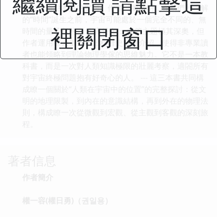
繼續閱讀 請點擊這
期宇宙奇點本質的探討。作者試圖錶明，在我們所理解
的“時間”誕生之前，宇宙可能處於一個完全不同的、無
裡關閉窗口
時間的量子狀態。 本書特色： 盡管主題極其深奧，但
作者運用瞭大量的類比和曆史背景介紹，使得非專業讀
者也能領略到理論物理學傢的思維魅力。它不是一本教
科書，而是一次對人類知識極限的壯麗考察，適閤所有
對宇宙終極問題抱有好奇心的人。 --- 這三本書共同構
成瞭一個關於“人類在宇宙中的位置”的完整探討：從文
明的地理限製，到內在的意識結構，再到外在的物理法
則，構成瞭一次從微觀到宏觀、從主觀到客觀的深刻旅
程。
著者信息
作者簡介
權一容(權日勇)（권일용）