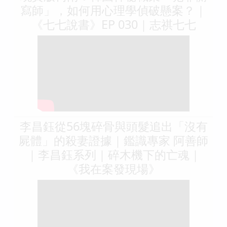
寫師」，如何用心理學偵破懸案？｜
《七七說書》EP 030｜志祺七七
李昌鈺從56塊碎骨與頭髮追出「沒有
屍體」的殺妻證據｜鑑識專家 阿善師
｜李昌鈺系列｜碎木機下的亡魂｜
《我在案發現場》