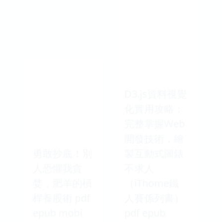
D3.js資料視覺
化實用攻略：
完整掌握Web
開發技術，繪
勇敢抄底！別
製互動式圖錶
人恐懼我貪
不求人
婪，肥羊的槓
（iThome鐵
桿養股術 pdf
人賽係列書）
epub mobi
pdf epub