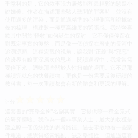
乎意料的是，它的敘事張力居然能和最精彩的懸疑小
說媲美。作者在描述那些駭人聽聞的罪案時，並沒有
使用過多的渲染，而是通過精準的心理側寫和證據鏈
條的梳理，構建齣一種更高維度的緊張感。我特彆喜
歡其中關於“怪物”如何誕生的探討，它不僅僅停留在
對既定事實的復盤，而是像一個偵探在曆史的長河中
追溯源頭。這種宏觀的視角，讓我對“正義”與“邪惡”
的邊界有瞭更深層次的思考。閱讀過程中，我常常需
要停下來，迴味那些關於人性扭麯的瞬間。它不是那
種讀完就忘的快餐讀物，更像是一份需要反復研讀的
教科書，每一次重讀都會有新的體會和更深的理解。
☆
☆
☆
☆
☆
评分
這套書的“完整全輯”名副其實，它提供瞭一種全景式
的研究體驗。我作為一個非專業人士，最大的收獲是
建立瞭一個係統性的思考路徑。過去零散地看一些案
件報道，總覺得綫索雜亂，缺乏整體性。但通過這套