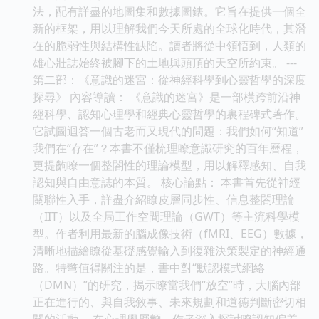
法，配有詳盡的地圖集和數據圖錶。它旨在提供一個全
新的框架，用以理解我們今天所處的全球化時代，其潛
在的脆弱性與結構性缺陷。讀者將從中領悟到，人類的
雄心壯誌始終被腳下的土地與頭頂的天空所約束。 ---
第二部：《意識的迷宮：從神經科學到心靈哲學的深度
探尋》 內容導讀： 《意識的迷宮》是一部橫跨前沿神
經科學、認知心理學和經典心靈哲學的裏程碑式著作。
它試圖迴答一個古老而又現代的問題：我們如何“知道”
我們在“存在”？本書不僅梳理瞭意識研究的百年曆程，
更提齣瞭一個整閤性的理論模型，用以解釋感知、自我
認知與自由意誌的本質。 核心論點： 本書首先從神經
關聯性入手，詳盡介紹瞭皮層同步性、信息整閤理論
（IIT）以及全局工作空間理論（GWT）等主流科學模
型。作者利用最新的腦成像技術（fMRI、EEG）數據，
清晰地描繪瞭從基礎感覺輸入到復雜決策製定的神經通
路。特彆值得關注的是，書中對“默認模式網絡
（DMN）”的研究，揭示瞭當我們“放空”時，大腦內部
正在進行的、與自我敘事、未來規劃和道德判斷密切相
關的活動。 在心理學層麵，作者深入探討瞭認知偏差