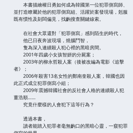
本書描繪權日勇如何成為韓國第一位犯罪側寫師、
並打造瞭屬於他的犯罪側寫組、活躍於案發現場，剋服
既有慣性及刻闆偏見，找齣搜查關鍵線索。
在社會大眾還對「犯罪側寫」感到陌生的時代，
他已日夜奔波現場，燒腦鬥智，
隻為深入連續殺人犯心裡的黑暗房間。
2001年四歲小女孩智妍的分屍案；
2003年的柳永哲殺人案（後被改編為電影《追擊
者》；
2006年殺害13名女性的鄭南奎殺人案，韓國也因
此正式成立犯罪側寫小組；
2009年震撼韓國社會的反社會人格的連續殺人犯
薑浩順……
究竟什麼樣的人會犯下這等行為？
透過本書，
讀者能踏入犯罪者毫無齣口的黑暗心靈，一窺犯罪
側寫的世界。