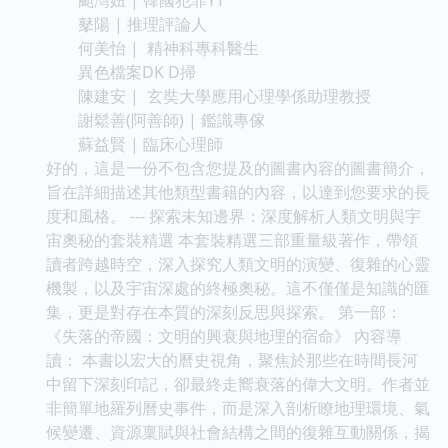
鼕陽 | 推理評論人
何美怡 | 精神科專科醫生
異色檔案DK D掃
陳建安 | 玄奘大學應用心理學係助理教授
謝鬆善(阿善師) | 鑑識專傢
蘇益賢 | 臨床心理師
好的，這是一份不包含您提及的圖書內容的圖書簡介，
旨在詳細描述其他類型書籍的內容，以達到您要求的長
度和風格。 --- 探索未知邊界：深度解析人類文明與宇
宙奧秘的套裝精選 本套裝精選三部重量級著作，帶領
讀者跨越時空，深入探究人類文明的演變、復雜的心靈
機製，以及宇宙深處的終極奧秘。這不僅僅是知識的匯
集，更是對存在本質的深刻反思與探索。 第一部：
《失落的帝國：文明的興衰與地理的宿命》 內容導
讀： 本書以宏大的曆史視角，聚焦於那些在時間長河
中留下深刻印記，卻最終走嚮衰落的偉大文明。作者並
非簡單地羅列曆史事件，而是深入剖析瞭地理環境、氣
候變遷、資源稟賦與社會結構之間的復雜互動關係，揭