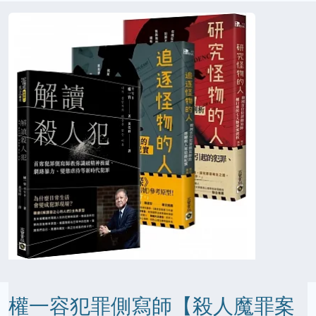
權一容犯罪側寫師【殺人魔罪案