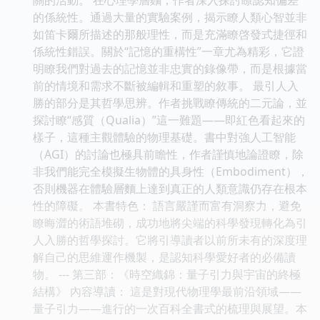
的係統性。通過大量的實驗案例，揭示瞭人類心智並非
如笛卡爾所描述的那般理性，而是充滿瞭啓發式捷徑和
係統性錯誤。關於“記憶的重構性”一章尤為精彩，它證
明瞭我們對過去的記憶並非忠實的錄像帶，而是根據當
前的情境和需求不斷被編輯和重塑的敘事。 最引人入
勝的部分是其哲學思辨。作者挑戰瞭傳統的二元論，並
探討瞭“感質（Qualia）”這一難題——即紅色看起來的
樣子，這種主觀體驗的物理基礎。書中對強人工智能
（AGI）的討論也極具前瞻性，作者謹慎地論證瞭，除
非我們能完全模擬生物體的具身性（Embodiment），
否則機器在體驗層麵上達到真正的人類意識仍存在根本
性的障礙。 本書特色： 語言嚴謹而富有洞察力，避免
瞭晦澀的術語堆砌，成功地將尖端的科學發現轉化為引
人入勝的哲學探討。它將引導讀者以前所未有的深度理
解自己的思維運作機製，是認知科學愛好者的必備讀
物。 --- 第三部：《時空織錦：量子引力與宇宙的終極
結構》 內容導讀： 這是對現代物理學最前沿領域——
量子引力——進行的一次百科全書式的梳理與展望。本