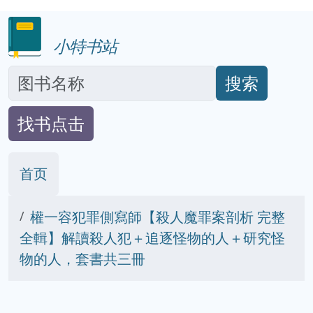
小特书站
搜索
找书点击
首页
權一容犯罪側寫師【殺人魔罪案剖析 完整
全輯】解讀殺人犯＋追逐怪物的人＋研究怪
物的人，套書共三冊