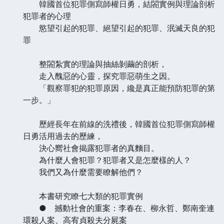
韓國首位犯罪側寫師權日勇，結閤實例與理論剖析
犯罪者的心理
慾望引起的犯罪、絕望引起的犯罪、泯滅天良的犯
罪
整閤紮實的理論與抽絲剝繭的剖析，
走入醜惡的心靈，探究罪惡萌生之因。
「觀察罪犯的犯罪原因，纔是真正能預防犯罪的第
一步。」
歷經長年在前線的洗禮後，韓國首位犯罪側寫師權
日勇活用過去的歷練，
決心嚮社會揭露犯罪者的真麵目。
為什麼人會犯罪？犯罪者又是怎麼樣的人？
我們又為什麼需要瞭解他們？
本書研究瞭七大類的犯罪實例
● 撼動社會的重案：李春在、柳永哲、鄭南奎連
環殺人案、高宥貞殺夫分屍案