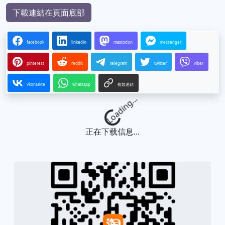
下載連結在頁面底部
facebook
linkedin
mastodon
messenger
pinterest
reddit
telegram
twitter
viber
vkontakte
whatsapp
複製連結
Loading...
正在下载信息...