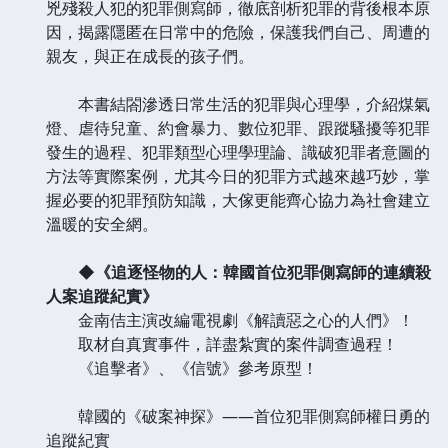
兇殘殺人犯的犯罪側寫師，徹底剖析犯罪的背後根本原
因，揭露隱匿在日常中的危險，保護我們自己、周遭的
親友，與正在成長的孩子們。
本書結閤滲透日常生活的犯罪與心理學，介紹煤氣
燈、虐待兒童、約會暴力、數位犯罪、跟蹤騷擾等犯罪
發生的過程、犯罪類型心理學理論、識破犯罪者意圖的
方法等實際案例，尤其今日的犯罪方式越來越巧妙，掌
握必要的犯罪預防知識，大傢更能齊心協力為社會建立
溫暖的安全網。
◆《追逐怪物的人：韓國首位犯罪側寫師的連續殺
人案追蹤紀實》
金南佶主演改編電視劇《解讀惡之心的人們》！
取材自真實事件，詳盡紮實的案件調查過程！
《追擊者》、《信號》參考原型！
韓國的《破案神探》——首位犯罪側寫師權日勇的
追蹤紀實