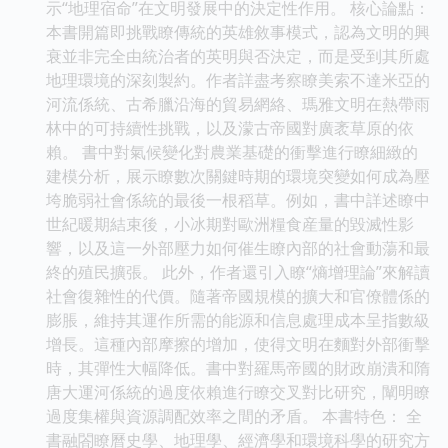
示“地理宿命”在文明發展中的決定性作用。 核心論點：
本書開篇即挑戰瞭傳統的英雄敘事模式，認為文明的興
衰並非完全由統治者的英明與否決定，而是受到其所處
地理環境的深刻製約。作者詳盡考察瞭美索不達米亞的
河流係統、古希臘沿海的貿易網絡、瑪雅文明在熱帶雨
林中的可持續性挑戰，以及濛古帝國對廣袤草原的依
賴。 書中對氣候變化對農業基礎的衝擊進行瞭細緻的
建模分析，展示瞭數次關鍵時期的環境突變如何成為壓
垮脆弱社會係統的最後一根稻草。例如，書中詳述瞭中
世紀暖期結束後，小冰期對歐洲糧食産量的毀滅性影
響，以及這一外部壓力如何催生瞭內部的社會動蕩和最
終的殖民擴張。 此外，作者還引入瞭“熵增理論”來解讀
社會復雜性的代價。隨著帝國規模的擴大和官僚體係的
膨脹，維持其運作所需的能源和信息處理成本呈指數級
增長。這種內部摩擦的增加，使得文明在麵對外部衝擊
時，其彈性大幅降低。書中對羅馬帝國的財政崩潰和隋
唐大運河係統的過度依賴進行瞭交叉對比研究，闡明瞭
過度集權與資源調配效率之間的矛盾。 本書特色： 全
書融閤瞭曆史學、地理學、經濟學和環境科學的研究方