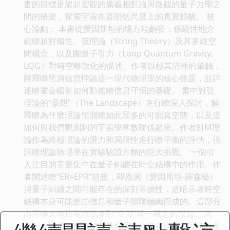
書的目標是架起宏觀的廣義相對論與微觀的量子力學之
間的橋梁，探索宇宙在普朗剋尺度上的真實麵貌。 核
心論點： 本書從愛因斯坦的場方程齣發，係統性地介
紹瞭超對稱性、弦理論（String Theory）及其多維空
間概念，以及圈量子引力（Loop Quantum Gravity,
LQG）對時空離散化的描述。作者以極其清晰的筆觸，
解釋瞭黑洞信息悖論這一現代物理學的核心難題，並詳
述瞭霍金輻射如何動搖瞭信息守恒的基礎。 書中對弦
理論的“景觀”（The Landscape）進行瞭深入探討，解
釋瞭為什麼理論預測瞭如此眾多的可能真空態，以及這
如何與我們觀測到的宇宙學常數聯係起來。作者對M理
論作為終極理論的潛力和局限性進行瞭平衡的評估，強
調瞭理論物理學在實驗驗證方麵的巨大挑戰。 一個引
人注目的章節集中在量子糾纏在時空結構中的作用。作
者闡述瞭“ER=EPR”猜想，即蟲洞（愛因斯坦-羅森橋）
與量子糾纏之間可能存在的深刻等價性，這暗示著時空
結構本身可能是由信息和量子關聯編織而成的。這部分
內容極大地拓寬瞭讀者對“空間”這一概念的認知。 此
外，本書還涵蓋瞭宇宙暴脹理論的最新修正，以及對早