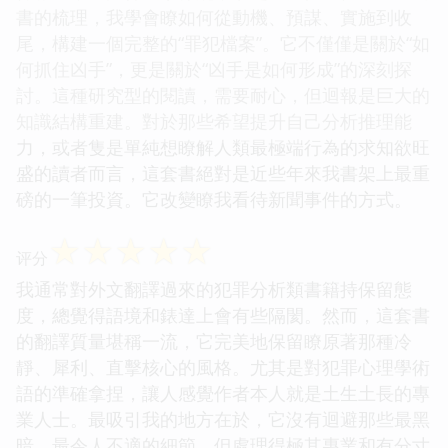
書的梳理，我學會瞭如何從動機、預謀、實施到收
尾，構建一個完整的“罪犯檔案”。它不僅僅是關於“如
何抓住凶手”，更是關於“凶手是如何形成”的深刻探
討。這種研究型的閱讀，需要耐心，但迴報是巨大的
知識結構重建。對於那些希望提升自己分析推理能
力，或者隻是單純想瞭解人類最極端行為的求知欲旺
盛的讀者而言，這套書絕對是近些年來我書架上最重
磅的一筆投資。它改變瞭我看待新聞事件的方式。
☆
☆
☆
☆
☆
评分
我通常對外文翻譯過來的犯罪分析類書籍持保留態
度，總覺得語境和錶達上會有些隔閡。然而，這套書
的翻譯質量堪稱一流，它完美地保留瞭原著那種冷
靜、犀利、直擊核心的風格。尤其是對犯罪心理學術
語的準確拿捏，讓人感覺作者本人就是土生土長的專
業人士。最吸引我的地方在於，它沒有迴避那些最黑
暗、最令人不適的細節，但處理得極其專業和有分寸