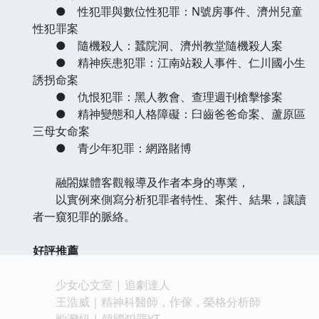
● 性犯罪與數位性犯罪：N號房事件、濟州兒童
性犯罪案
● 隨機殺人：蠶院洞、濟州教堂隨機殺人案
● 精神疾患犯罪：江南站殺人事件、仁川國小生
誘拐命案
● 仇恨犯罪：黑人教會、查理週刊槍擊慘案
● 精神變態和人格障礙：臼齒爸爸命案、蘆原區
三母女命案
● 青少年犯罪：網路賭博
融閤媒體客觀報導及作者本身的專業，
以實例來側寫分析犯罪者特性、案件、結果，讓讀
者一窺犯罪的脈絡。
好評推薦
少女心文室 | 追劇達人
王浩威｜精神科醫師，作傢，榮格分析師
颱灣妞 | 韓國犯罪YT