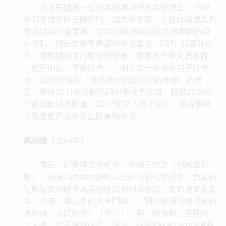
大韓民國第一位犯罪側寫師暨犯罪學博士。1989
年刑警機動隊公開招聘，成為瞭警察，之後陸續成為刑
警及現場調查要員。自2000年開始以犯罪側寫師的身
分活動。擔任首爾警察廳科學搜查係（CSI）犯罪分析
官、警察廳犯罪行動分析組長、警察搜查研究員教授
（犯罪側寫、重案調查）。創立第一個警察犯罪調查
組，2008年獲得「警察廳頭號犯罪分析專傢」的肯
定，榮獲2011年大韓民國科學搜查大獎。授勳2016年
玉條勤政勤政勳章。2017年退下警正職位，現為東國
大學警察司法研究生院兼職教授。
高納穆（고나무）
傳記、紀實類文學作傢。長期工作於《韓民族日
報》。現為Factstory(팩트스토리)的代錶理事，負責傳
記與紀實類故事為基礎改寫的網路小說、網路漫畫及劇
本。著有《還活著的人全鬥煥》、關於韓國前總理金鍾
泌的書《人間格局》（共著）、與「釀酒師」有關的
《人生，就是這個味道》等等。現於Kakao Story連載