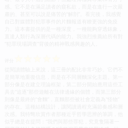
感。它不是在滿足讀者的窺私欲，而是在進行一次嚴
肅的、甚至可以說是痛苦的“解剖”。看完後，我感覺
自己對媒體對犯罪事件的片麵報道有瞭更強的免疫
力。這本書提供的是一種深度，一種能夠穿透錶象，
直達人類行為深層代碼的能力。我強烈推薦給所有對
“犯罪現場調查”背後的精神戰感興趣的人。
☆
☆
☆
☆
☆
评分
從閱讀體驗上來說，這三冊的配比非常巧妙。它們不
是簡單地重復信息，而是在不同層麵深化主題。第一
部分像是在建立理論框架，第二部分開始應用這些工
具去“追逐”那些遊離在法律邊緣的個體，而第三部分
則像是最終的“會麵”，直麵那些被社會定義為“怪物”
的存在。這種結構設計，讓閱讀過程充滿節奏感和層
次感。我特彆欣賞作者那種近乎哲學思辨的筆調，他
似乎總是在提問：“我們與那些罪犯，究竟隻隔著一