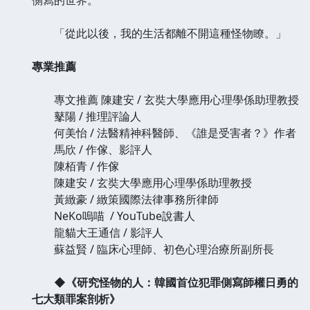
「從此以後，我的生活都離不開這種怪物瞭。」
專業推薦
專文推薦 陳建安 / 玄奘大學應用心理學係助理教授
鼕陽 / 推理評論人
何美怡 / 法醫精神科醫師、《誰是受害者？》作者
馬欣 / 作傢、影評人
陳栢青 / 作傢
陳建安 / 玄奘大學應用心理學係助理教授
黃緻豪 / 緻策國際法律事務所律師
NeKo嗚喵 / YouTube說書人
龍貓大王通信 / 影評人
蘇益賢 / 臨床心理師、初色心理治療所副所長
◆《研究怪物的人：韓國首位犯罪側寫師權日勇的
七大類罪案剖析》