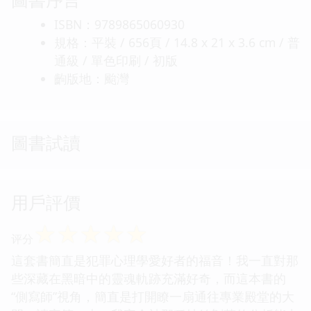
ISBN：9789865060930
規格：平裝 / 656頁 / 14.8 x 21 x 3.6 cm / 普
通級 / 單色印刷 / 初版
齣版地：颱灣
圖書試讀
用戶評價
☆
☆
☆
☆
☆
评分
這套書簡直是犯罪心理學愛好者的福音！我一直對那
些深藏在黑暗中的靈魂軌跡充滿好奇，而這本書的
“側寫師”視角，簡直是打開瞭一扇通往專業殿堂的大