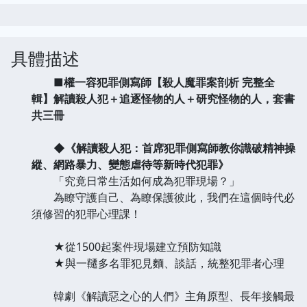
具體描述
■權一容犯罪側寫師【殺人魔罪案剖析 完整全
輯】解讀殺人犯＋追逐怪物的人＋研究怪物的人，套書
共三冊
◆《解讀殺人犯：首席犯罪側寫師教你識破精神操
縱、網路暴力、變態虐待等新時代犯罪》
「究竟日常生活如何成為犯罪現場？」
為瞭守護自己、為瞭保護彼此，我們在這個時代必
須修習的犯罪心理課！
★從1500起案件現場建立預防知識
★與一韆多名罪犯見麵、談話，統整犯罪者心理
韓劇《解讀惡之心的人們》主角原型、長年接觸最