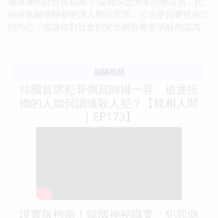
層薄薄的社會規範嗎？”這種深思帶來的壓迫感，比
任何血腥場麵都更讓人難以忘懷。它迫使你審視自己
的內心，也讓你對社會的安全網有瞭更清醒的認識。
相關視頻
韓國首席犯罪側寫師權一容 追逐怪
物的人如何讀懂殺人犯？【鏡相人間
｜EP173】
現實版柯南！韓國神秘職業「犯罪側