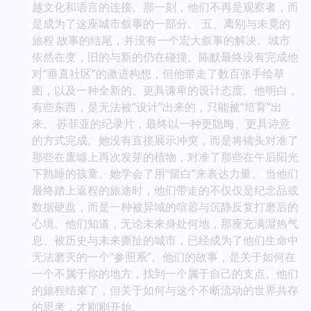
越文化和语言的连接。那一刻，他们不再是观察者，而
是成为了这座城市叙事的一部分。 五、离别与未竟的
旅程 故事的结尾，并没有一个宏大叙事的解决。城市
依然在变，旧的与新的仍在碰撞。陈默最终没有完成他
对“垂直社区”的激进构想，但他带走了数百张手绘草
图，以及一种全新的、更具谦卑的设计态度。他明白，
有些东西，是无法被“设计”出来的，只能被“培育”出
来。 苏菲亚的纪录片，最终以一种更隐晦、更具诗意
的方式完成。她没有直接展示冲突，而是将镜头对准了
那些在废墟上再次发芽的植物，对准了那些在午后阳光
下熟睡的孩童。她学会了用“留白”来表达力量。 当他们
最终踏上返程的旅途时，他们带走的不仅仅是纪念品或
数据硬盘，而是一种被异域的喧嚣与沉静反复打磨后的
心境。他们知道，无论未来身处何地，那座充满湿热气
息、被历史与未来撕扯的城市，已经成为了他们生命中
无法磨灭的一个“参照系”。他们的故事，是关于如何在
一个不属于你的地方，找到一个属于自己的支点。他们
的旅程结束了，但关于如何与这个不断流动的世界共存
的思考，才刚刚开始。