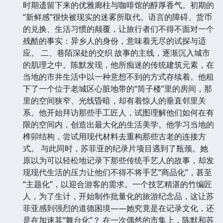
时期遗留下来的优雅廊柱与咖啡馆的醇厚香气。初期的
“新鲜感”很快被现实的迷雾所取代。语言的障碍、货币
的兑换、生活习惯的颠覆，让旅行者们不得不面对一个
残酷的事实：异乡人的身份，意味着无尽的试探与适
应。 二、巷陌深处的交织 故事的主线，逐渐沉入城市
的肌理之中。陈默发现，他所痴迷的传统建筑元素，在
当地的市井生活中以一种意想不到的方式存续着。他租
下了一个位于老城区心脏地带的“筒子楼”里的房间，那
里的空间狭窄、光线昏暗，却有着惊人的垂直邻里关
系。他开始拜访那些手工匠人，试图理解他们如何在有
限的空间内，创造出最大化的生活美学。他学习当地的
榫卯结构，尝试用现代材料去重构那些古老的连接方
式。 与此同时，苏菲亚的纪录片项目遇到了瓶颈。她
原以为可以轻松地记录下那些传统手艺人的故事，却发
现现代生活的压力让他们不得不将手艺“商品化”，甚至
“主题化”，以迎合游客的需求。一个技艺精湛的竹编匠
人，为了生计，开始制作批量化的旅游纪念品，这让苏
菲亚感到强烈的道德困境——她究竟是在记录文化，还
是在加速其“舞台化”？ 在一次偶然的市集上，陈默和苏