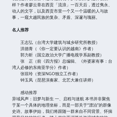
样？作者廖云章在西贡「流浪」一百天后，透过隽永、
动人的文字，以及西贡市里一个又一个温暖的人与故
事，一窥大越民族的复杂、矛盾、深邃与瑰丽。
名人推荐
王志弘（台湾大学建筑与城乡研究所教授）
洪德青（《你一定要认识的越南》作者）
郭力昕（国立政治大学广播电视学系副教授）
张 正（前《四方报》总编辑、《外婆家有事：台
湾人必修的东南亚学分》作者）
张琼玲（资深NGO独立工作者）
钟玉凤（琵琶演奏家、北艺大兼任讲师）
感动推荐
异域风声：旧梦与新生 一、启程与迷航 本书并非聚焦
于某一个具体的地理坐标，而是一部关于“漂泊”的群像
史诗。故事伊始，我们将跟随一群来自不同背景、怀揣