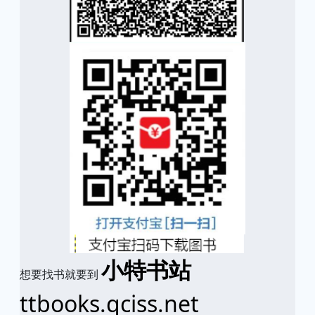
小特书站
想要找书就要到
ttbooks.qciss.net