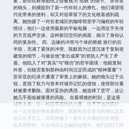
素，那些在标准图纸上会被视为“瑕疵”的细节。 苏菲亚
的镜头，则捕捉到了新一代年轻人的挣扎。他们渴望现
代化带来的便利，却又对祖辈留下的文化根基感到疏
离。她拍摄了一对在老城区的咖啡馆里学习编程的年轻
情侣，他们一边使用最新的平板电脑，一边用近乎失传
的方言低声交谈。这种新旧交织的画面，揭示了身份认
同的复杂性。 四、边缘的冲突与个体的救赎 旅行的后
半段，充满了紧张的冲突。陈默因为过度沉迷于复制老
建筑的细节，与催促他“拿出成果”的资助人产生了矛
盾。他陷入了对“真实”与“模仿”的哲学困境：他能复制
外形，但能否复制那种由时间沉淀而成的“精神重量”？
苏菲亚的纪录片遭遇了审查上的麻烦。她的镜头过于尖
锐，直指了权力与资本对城市记忆的侵蚀，使得部分素
材被要求删除。面对妥协的诱惑，她选择了坚守，这让
她几乎面临被驱逐的风险。 在最艰难的时刻，是这座
城市本身，以一种近乎母性的力量，给予了他们庇护。
在一次突发的季风暴雨中，陈默和苏菲亚与阿海以及其
他几位手艺人，共同抢修了一座年久失修的社区祠堂。
在共同劳作、汗水与泥土交融的过程中，他们找到了跨