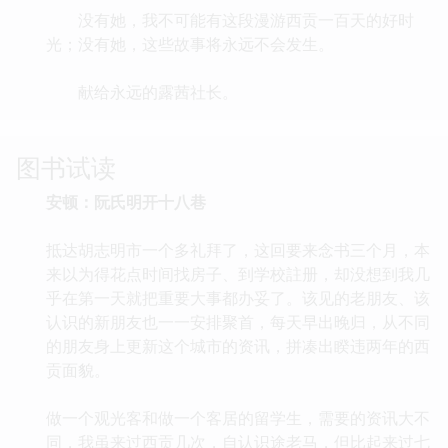
没有她，我不可能有这段漫游西贡一百天的好时
光；没有她，这些故事将永远不会发生。
献给永远的露茜社长。
图书试读
安顿：阮氏明开十八巷
抵达胡志明市一个多礼拜了，这回要来念书三个月，本
来以为得花点时间找房子、到学校註册，却没想到我几
乎在第一天就把重要大事都办妥了。该见的老朋友、该
认识的新朋友也一一安排聚首，每天早出晚归，从不同
的朋友身上更新这个城市的资讯，拼凑出睽违两年的西
贡面貌。
做一个观光客和做一个客居的留学生，需要的资讯大不
同，我虽来过西贡几次，自认识途老马，但比起来过七