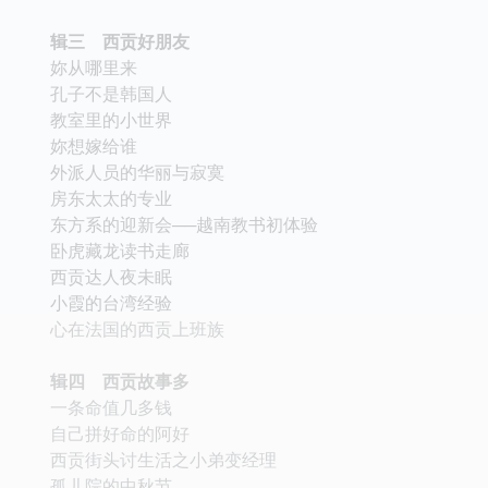
辑三 西贡好朋友
妳从哪里来
孔子不是韩国人
教室里的小世界
妳想嫁给谁
外派人员的华丽与寂寞
房东太太的专业
东方系的迎新会──越南教书初体验
卧虎藏龙读书走廊
西贡达人夜未眠
小霞的台湾经验
心在法国的西贡上班族
辑四 西贡故事多
一条命值几多钱
自己拼好命的阿好
西贡街头讨生活之小弟变经理
孤儿院的中秋节