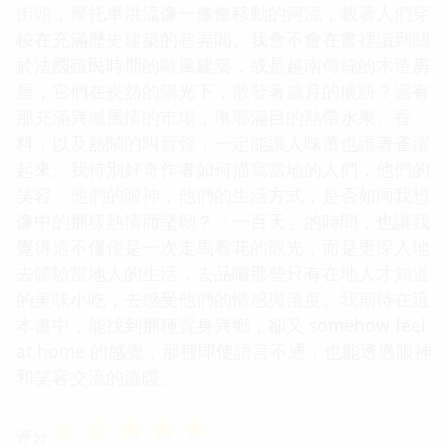
街頭，摩托車洪流像一條條移動的河流，載著人們穿
梭在充滿歷史建築的巷弄間。我會不會在書裡讀到關
於法國殖民時期的歐風建築，或是越南傳統的木造房
屋，它們在炎熱的陽光下，散發著歲月的痕跡？還有
那充滿異域風情的市場，琳瑯滿目的熱帶水果、香
料，以及熱鬧的叫賣聲，一定能讓人味蕾也跟著雀躍
起來。我特別好奇作者如何描寫當地的人們，他們的
笑容、他們的眼神，他們的生活方式，是否如同我想
像中的那樣熱情而堅韌？「一百天」的時間，也讓我
覺得這不僅僅是一次走馬看花的觀光，而是更深入地
去體驗當地人的生活，去品嚐那些只有在地人才知道
的美味小吃，去感受他們的情感與溫度。我期待在這
本書中，能找到那種置身異鄉，卻又 somehow feel
at home 的感覺，那種即使語言不通，也能透過眼神
和笑容交流的溫暖。
☆
☆
☆
☆
☆
评分