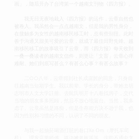
画」，随后开办了台湾第一个越南文刊物《四方报》。
我无日无夜地栽入《四方报》的运作，云章自然也
被卷入。我虽然会一点点越南文，但是我的男性身分，
在接触多为女性的越南移民移工时，总有些别扭。此时
善于沟通又甜美可爱的云章，就成了最佳田野先锋。越
南移民移工的故事吸引了云章，而《四方报》每天收到
一叠一叠读者的越南文信件，则更让「文盲」云章心痒
难耐。她们到底写甚么？有甚么心事？有甚么故事？
二○○八年，云章得到社长成露茜的同意，只身前
往越南当短期学生。我以前辈、学长的身分，带她去胡
志明市人文大学註册、去阮氏明开十八巷找房子，交代
当地的朋友多多照顾，然后不放心地返台。当然，我多
虑了。云章虽然是路痴，但是生存能力决不逊于我，也
因为性别和习惯的不同，认识了不同的朋友。
与我一起抽菸喝酒打屁的巷口Xe Om（摩托车司
机）、理发店男师傅、路边摊老板等等，这些不通中文