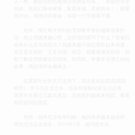
人一样。她在信的结尾用汉语拼音写着：「亲爱的哥哥
姐姐，祝你们身体健康，家庭幸福，圣诞快乐！」握着
那封信，我感动得要命，却连一个字都看不懂。
此外，报社每天收到如雪崩般寄来的越南读者的
信，也让我越来越心慌，这些信到底写了什么？读者到
底有什么意见和想法？我越来越不能忍受听起来浪漫，
其实是无奈的「文盲办报」状态，我要看懂这些信，我
想了解这些隐藏在日历纸、病历纸、学童作业簿之间的
故事，我必须学会越南文！
在露茜社长的大力支持下，我出发前往西贡(胡志
明市)，学习与生活之余，也在部落格纪录生活点滴，
露茜社长看过几篇文章后，居然想到越南来找我，看看
我所描写的西贡。
然而，我终究没有等到她，她的身体越来越虚弱，
再也无法说走就走，2010年1月，她与世长辞。