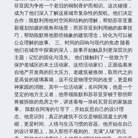
菲亚因为争抢一个老旧的铜制香炉而相识。这次碰撞，
成为了他们深入了解这座城市复杂性的契机。他们决定
合作：陈默利用他对空间和结构的理解，帮助苏菲亚重
新规划拍摄的视角和场景；而苏菲亚则利用她的叙事技
巧，帮助陈默将他那些抽象的建筑理念，转化为可以被
公众理解的故事。 三、时间的回响与现代的焦虑 随着
他们在城市中探索的深入，故事开始触及到更深层次的
主题：记忆的固化与流失。 他们接触到了一批致力于
保护老城区的本土活动家。这些活动家们，正面临着来
自地产开发商的巨大压力。老建筑被推倒，取而代之的
是高耸的玻璃幕墙，这不仅是物理空间的改变，更是精
神家园的消散。其中一位活动家，名叫阿海，他是一个
坚定的地方主义者，他带领陈默和苏菲亚穿梭于那些即
将被拆除的危房之中，讲述着每一块砖瓦背后的家族故
事。 陈默在阿海的引导下，开始反思自己的设计理
念。他意识到，真正的建筑不仅仅是钢筋混凝土的堆
砌，更是时间、人情与生活习惯的容器。他开始在自己
的设计草图上，加入那些不规则的、充满“人味”的元