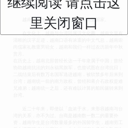
继续阅读 请点击这
爱人同志闯西贡
里关闭窗口
越南，是与台湾关系最密切的东南亚国家。
在文化上，越南与台湾同属汉文化圈，越南文里有
清晰的汉字足迹，越南口语有浓重的中文气息，越南崇
尚儒家礼教重男轻女，越南和我们一样过农历新年中秋
赏月。
在历史上，越南北部曾经长达一千年隶属于中国；曾经
协助越南抗法的刘永福黑旗军，也曾试图在台湾抗日；
二战结束后有数万名国军逃进越南，被软禁多年后来到
台湾；越南统一前的南方政权，曾经和蒋介石政权是难
兄难弟；越南统一之后，还有难以计算的船民辗转来到
台湾。
近二十年来，即使以「血浓于水」来形容越南与台
湾的关系，亦不为过。台商是越南数一数二的重要外
资，越南学生是台湾数量最多的外国留学生，越南劳工