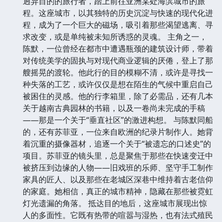
迥异目的的旅行者，踏上前往亚洲某处海滨城市的旅
程。这座城市，以其独特的历史沉淀与快速的现代化进
程，成为了一个巨大的磁场，吸引着那些渴望逃离、寻
求改变，或是单纯被未知所诱惑的灵魂。 主角之一，
陈默，一位曾经在都市中遭遇瓶颈的建筑设计师，带着
对传统美学的固执与对现代商业逻辑的厌倦，登上了那
艘摇晃的渡轮。他此行的目的模糊不清，或许是寻找一
种失落的工艺，或许仅仅是想在陌生的气候中重启自己
被困住的灵感。他的行李箱里，除了必需品，还有几本
关于越南古典园林的书籍，以及一卷尚未完成的手稿
——那是一个关于“垂直社区”的激进构想。 与陈默同船
的，还有苏菲亚，一位来自欧洲的纪录片制作人。她背
着沉重的摄像器材，追逐一个关于“被遗忘的口述史”的
项目。苏菲亚的镜头里，总是聚焦于那些在快速变迁中
被挤压到边缘的人物——旧戏班的乐师、坚守手工制作
家具的匠人、以及那些在老城区深巷中维持着古老信仰
的家庭。她相信，真正的城市精神，隐藏在那些被霓虹
灯光遗漏的角落。 抵达目的地后，这座城市展现出惊
人的多面性。它既有热带的喧嚣与湿热，也有法式殖民