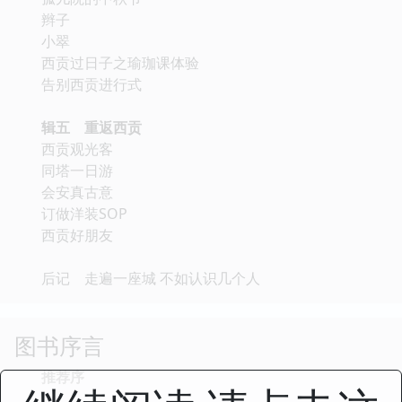
辫子
小翠
西贡过日子之瑜珈课体验
告别西贡进行式
辑五 重返西贡
西贡观光客
同塔一日游
会安真古意
订做洋装SOP
西贡好朋友
后记 走遍一座城 不如认识几个人
图书序言
推荐序