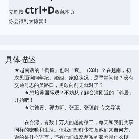
ctrl+D
立刻按
收藏本页
你会得到大惊喜!!
具体描述
★越南话的「倒楣」也叫「衰」（Xúi）？在越南，初
次见面询问年纪、婚姻、家庭状况，是寻常问候？没有
交通号志的叉路口，勇敢向前走就对了？
★想培养国际观？不妨从了解台湾附近的「邻居」
开始吧！
★洪德青、郭力昕、张正、张琼龄 专文导读
在台湾，有数十万人的越南移工，每天和我们共享
同样的唿吸和生活。但我们却鲜少在意他们来自何方、
说的是什么语言，还有他们魂牵梦系的家乡是什么模