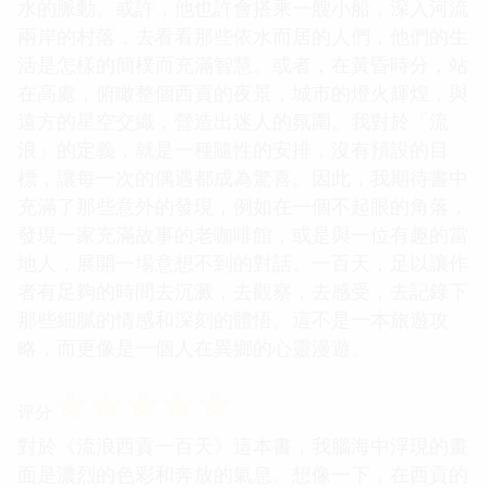
水的脈動。或許，他也許會搭乘一艘小船，深入河流
兩岸的村落，去看看那些依水而居的人們，他們的生
活是怎樣的簡樸而充滿智慧。或者，在黃昏時分，站
在高處，俯瞰整個西貢的夜景，城市的燈火輝煌，與
遠方的星空交織，營造出迷人的氛圍。我對於「流
浪」的定義，就是一種隨性的安排，沒有預設的目
標，讓每一次的偶遇都成為驚喜。因此，我期待書中
充滿了那些意外的發現，例如在一個不起眼的角落，
發現一家充滿故事的老咖啡館，或是與一位有趣的當
地人，展開一場意想不到的對話。一百天，足以讓作
者有足夠的時間去沉澱，去觀察，去感受，去記錄下
那些細膩的情感和深刻的體悟。這不是一本旅遊攻
略，而更像是一個人在異鄉的心靈漫遊。
☆
☆
☆
☆
☆
评分
對於《流浪西貢一百天》這本書，我腦海中浮現的畫
面是濃烈的色彩和奔放的氣息。想像一下，在西貢的