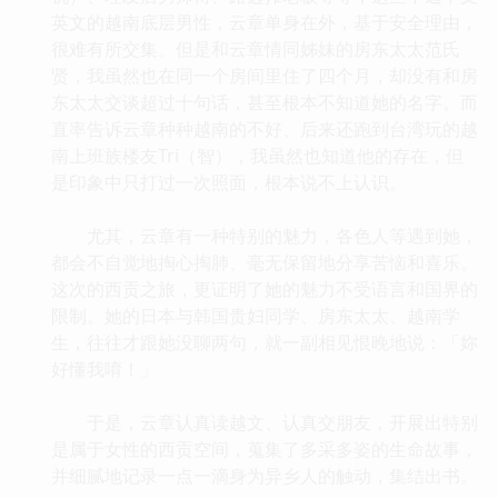
英文的越南底层男性，云章单身在外，基于安全理由，
很难有所交集。但是和云章情同姊妹的房东太太范氏
贤，我虽然也在同一个房间里住了四个月，却没有和房
东太太交谈超过十句话，甚至根本不知道她的名字。而
直率告诉云章种种越南的不好、后来还跑到台湾玩的越
南上班族楼友Tri（智），我虽然也知道他的存在，但
是印象中只打过一次照面，根本说不上认识。
尤其，云章有一种特别的魅力，各色人等遇到她，
都会不自觉地掏心掏肺、毫无保留地分享苦恼和喜乐。
这次的西贡之旅，更证明了她的魅力不受语言和国界的
限制。她的日本与韩国贵妇同学、房东太太、越南学
生，往往才跟她没聊两句，就一副相见恨晚地说：「妳
好懂我唷！」
于是，云章认真读越文、认真交朋友，开展出特别
是属于女性的西贡空间，蒐集了多采多姿的生命故事，
并细腻地记录一点一滴身为异乡人的触动，集结出书。