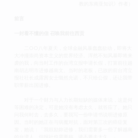
教的东南亚知识》作者）
前言
一封看不懂的信 召唤我前往西贡
二○○八年夏天，全球金融风暴蠢蠢欲动，即将大
大冲撞崇尚资本主义的世界经济。浑然不知风暴即将来
袭的我，向当时工作的台湾立报申请长假，打算前往越
南胡志明市进修越南文。当时的老板，已故的前台湾立
报社社长成露茜女士慨然允诺，不只给公假，还让我带
职带薪出国进修。
对于一个财力与人力长期短缺的媒体来说，这是何
等困难的决定，可是她没有考虑太久，就答应了。她只
问我何时去，去多久，要我写一份申请书说明进修原
因。当时的她正在与病魔对抗，面对第三次的癌症复
发，她说：「我鼓励妳进修，我们需要多一些了解越南
的台湾人，但报社也需要妳，请不要去太久。」