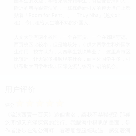
国学生的欢迎，学校充满外籍学生，有点像台湾师大，
附近的巷弄跟着沾光，一栋栋崭新可爱的透天厝门上都
贴着「Room for Rent」、「Thuy Nha」(越文:出
租)，专门租给人生地不熟的外国人。
人文大学有两个校区，一个在西贡、一个在郊区守德。
西贡校区比较小，但是地段好，专供大四学生和外国学
生使用。校方认为，大四学生就快毕业了，这里离市区
比较近，让大家多接触现实社会，而且外国学生多，可
以帮助大四学生增加国际交流与练习外语的机会。
用户评价
☆
☆
☆
☆
☆
评分
《流浪西貢一百天》這個書名，讓我不禁聯想到那種
悠閒卻又充滿探索的旅行。我腦海中構思的畫面，是
作者漫步在湄公河畔，看著船隻緩緩駛過，感受著河