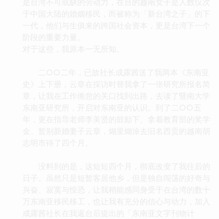
是台湾不可或缺的劳动力，在台的越南女子是人数仅次
于中国大陆的婚姻移民，而被称为「新台湾之子」的下
一代，他们与生俱来的跨国社会资本，更是台湾下一个
阶段的重要力量。
对于这些，我原本一无所知。
二○○二年，已故社长成露茜送了我两本《东南亚
史》上下册，云章在採访时替我拿了一张研究所报名简
章，让我在工作倦怠的关口找到出路，去读了暨南大学
东南亚研究所，开启对东南亚的认识。到了二○○五
年，更在指导老师李美贤的鼓励下、拿着教育部的奖学
金、暂别新婚妻子云章，煳里煳涂去旧名西贡的越南胡
志明市待了四个月。
没料到的是，这短短四个月，彻底改变了我往后的
日子。虽然只是短暂客居他乡，但是独自闯荡的好奇与
兴奋、寂寞与惶恐，让我稍能感同身受于在台湾的数十
万东南亚移民移工，也让我有充分的信心与动力，加入
成露茜社长在我返台后提出的「东南亚文字刊物计