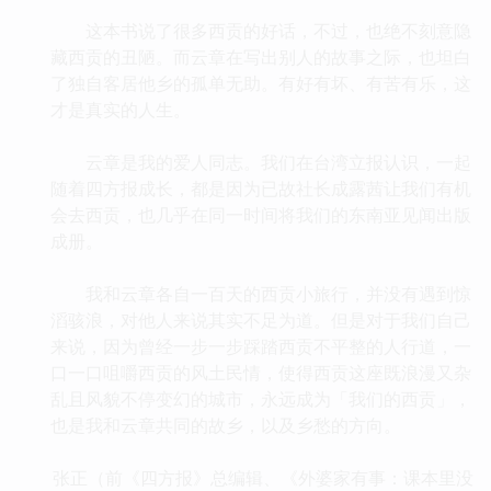
这本书说了很多西贡的好话，不过，也绝不刻意隐
藏西贡的丑陋。而云章在写出别人的故事之际，也坦白
了独自客居他乡的孤单无助。有好有坏、有苦有乐，这
才是真实的人生。
云章是我的爱人同志。我们在台湾立报认识，一起
随着四方报成长，都是因为已故社长成露茜让我们有机
会去西贡，也几乎在同一时间将我们的东南亚见闻出版
成册。
我和云章各自一百天的西贡小旅行，并没有遇到惊
滔骇浪，对他人来说其实不足为道。但是对于我们自己
来说，因为曾经一步一步踩踏西贡不平整的人行道，一
口一口咀嚼西贡的风土民情，使得西贡这座既浪漫又杂
乱且风貌不停变幻的城市，永远成为「我们的西贡」，
也是我和云章共同的故乡，以及乡愁的方向。
张正（前《四方报》总编辑、《外婆家有事：课本里没