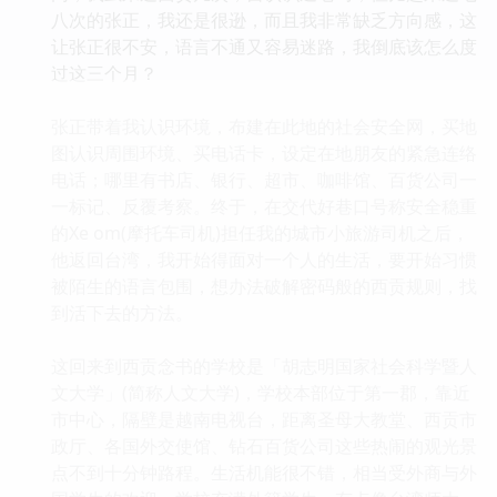
八次的张正，我还是很逊，而且我非常缺乏方向感，这
让张正很不安，语言不通又容易迷路，我倒底该怎么度
过这三个月？
张正带着我认识环境，布建在此地的社会安全网，买地
图认识周围环境、买电话卡，设定在地朋友的紧急连络
电话；哪里有书店、银行、超市、咖啡馆、百货公司一
一标记、反覆考察。终于，在交代好巷口号称安全稳重
的Xe om(摩托车司机)担任我的城市小旅游司机之后，
他返回台湾，我开始得面对一个人的生活，要开始习惯
被陌生的语言包围，想办法破解密码般的西贡规则，找
到活下去的方法。
这回来到西贡念书的学校是「胡志明国家社会科学暨人
文大学」(简称人文大学)，学校本部位于第一郡，靠近
市中心，隔壁是越南电视台，距离圣母大教堂、西贡市
政厅、各国外交使馆、钻石百货公司这些热闹的观光景
点不到十分钟路程。生活机能很不错，相当受外商与外