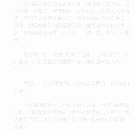
我们陷入疯狂的追思会筹备，连过年都在开会。追
思会前一天晚上，我梦到她。场景在西贡的殖民风格饭
店，我们正在大厅准备出门，我拿着她的追思会手册与
流程，想跟她确认内容是否正确，她可是很会挑错字
的。她却连看都没看，对我说：「妳们决定就好，我要
走了！」
她对我一笑，兴沖沖地站了起来，走向旋转门，推
门而出，门外是热带的耀眼阳光，她就这样走入光
中......。
我想，一定是因为没能带她去认识西贡，所以她自
己去了。
于是我持续地写，写西贡街头风景，写我的越南朋
友们，叨叨絮絮说着我在这座城市经历的吉光片羽，我
为西贡而写，也为了还来不及跟我一起去旅行的露茜社
长而写。