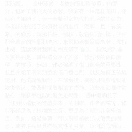
康防護」。 書中關於「老樹的復壯與修剪」的部
分，也給了我很大的啟發。我家有一棵老桂花樹，雖
然有些年頭了，但一直希望它能保持旺盛的生命力。
作者詳細介紹了如何對老樹進行「溫和」且「有策
略」的修剪，清除枯枝、弱枝，改善樹冠結構，並且
配合適當的施肥和澆水，來幫助老樹延緩衰老，保持
生機。這讓我對我家老樹充滿了信心。 讓我感到非
常實用的是，書中還分享了許多「修剪後的傷口護
理」的技巧。例如，作者強調了傷口癒合的重要性，
並且介紹了不同類型的傷口癒合劑，以及如何正確地
使用。他還提醒我們，在修剪後，要密切觀察植物的
恢復情況，並及時採取相應的措施。這些細節都非常
貼心，讓新手也能夠避免走彎路。 書中還觸及了
「修剪與植物的造型美學」的關聯。作者解釋說，修
剪不僅是為了植物的生長，更是為了塑造其美學價
值。例如，通過修剪，可以引導植物形成優美的樹
形，或者培養出具有觀賞性的枝葉。這個讓我明白，