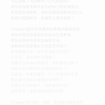
可以直截了当把树木一口气剪短吗？
请告诉我避免树木徒长的缩小树型修剪法。
希望能形成树荫，请告诉我选择树木的方法。
盆栽与庭园树木，在修剪上有何差异？
Chapter5提升开花量和结果量的修剪诀窍
请告诉我花后修剪的好处与注意事项。
请告诉我各种花木的修剪方法。
各树种的花芽萌生方法是否不同？
修剪能够促使一年内开花好几次吗？
开花后，花朵何时会凋谢？
花瓣不会掉落的绣球花，何时算花后呢？
旧枝开花与新枝开花该如何区分？
花朵这一年繁花盛开，下一年却完全不开。
繁花盛开是树木健康的证明吗？
以果实为主的树木，何时修剪为佳？
花不会开！请各诉我原因与对策。
Chapter6常绿树、绿篱、造型树的修剪诀窍