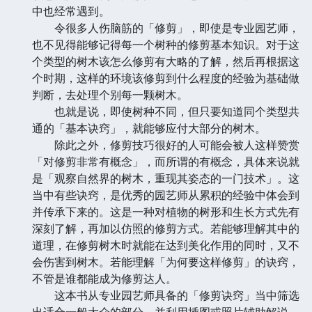
中也经常遇到。
令很多人伤脑筋的「修剪」，即使是专业园艺师，
也不见得能够记得每一个树种的修剪基本知识。对于这
个类型的树木该怎么修剪有大略的了解，然后再根据这
个时期，这样的环境该修剪到什么程度的经验为基础做
判断，去处理个别每一颗树木。
也就是说，即使树种不同，但只要知道同个类型共
通的「基本诀窍」，就能够应付大部分的树木。
除此之外，修剪技巧很好的人可能会被人这样赞赏
「对修剪非常有概念」，而所谓的有概念，具体来说就
是「观察自然界的树木，重现其姿态的一门技术」。这
当中有些诀窍，是优秀的园艺师从累积的经验中体会到
并传承下来的。这是一种对植物的树形和生长方式先有
深刻了解，再加以仿照的修剪方式。若能够理解其中的
道理，在修剪树木时就能在达到美化作用的同时，又不
会伤害到树木。若能理解「为何要这样修剪」的诀窍，
不管是谁都能成为修剪达人。
这本书从专业园艺师具备的「修剪诀窍」当中筛选
出适合一般大众的部分，并利用插图或照片辅助解说，