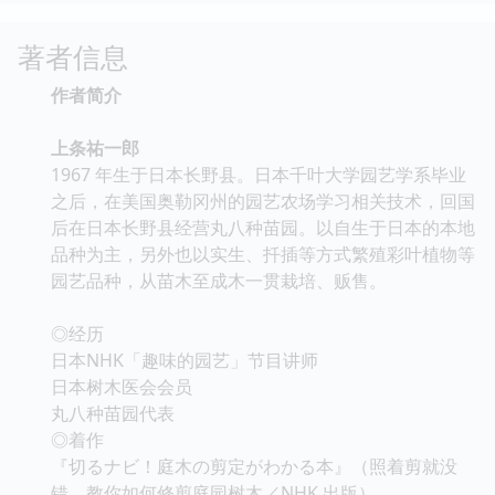
著者信息
作者简介
上条祐一郎
1967 年生于日本长野县。日本千叶大学园艺学系毕业
之后，在美国奥勒冈州的园艺农场学习相关技术，回国
后在日本长野县经营丸八种苗园。以自生于日本的本地
品种为主，另外也以实生、扦插等方式繁殖彩叶植物等
园艺品种，从苗木至成木一贯栽培、贩售。
◎经历
日本NHK「趣味的园艺」节目讲师
日本树木医会会员
丸八种苗园代表
◎着作
『切るナビ！庭木の剪定がわかる本』（照着剪就没
错，教你如何修剪庭园树木／NHK 出版）