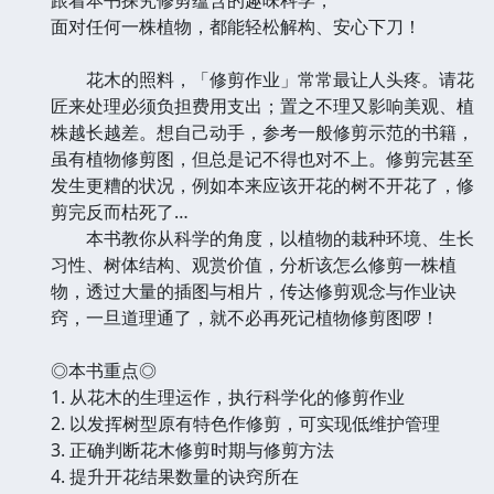
面对任何一株植物，都能轻松解构、安心下刀！
花木的照料，「修剪作业」常常最让人头疼。请花
匠来处理必须负担费用支出；置之不理又影响美观、植
株越长越差。想自己动手，参考一般修剪示范的书籍，
虽有植物修剪图，但总是记不得也对不上。修剪完甚至
发生更糟的状况，例如本来应该开花的树不开花了，修
剪完反而枯死了…
本书教你从科学的角度，以植物的栽种环境、生长
习性、树体结构、观赏价值，分析该怎么修剪一株植
物，透过大量的插图与相片，传达修剪观念与作业诀
窍，一旦道理通了，就不必再死记植物修剪图啰！
◎本书重点◎
1. 从花木的生理运作，执行科学化的修剪作业
2. 以发挥树型原有特色作修剪，可实现低维护管理
3. 正确判断花木修剪时期与修剪方法
4. 提升开花结果数量的诀窍所在