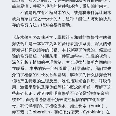
简单易懂，并配合现代的树种和环境，重新编排内容。
不管是现在有种植庭木的人，或是将来打算让庭木
成为自家庭院之一份子的人，这种「能让人与树愉快共
存的修剪方法」绝对会很有帮助。
《花木修剪の趣味科学：掌握让人和树能愉快共生的修
剪诀窍》是一本旨在为园艺爱好者提供系统、深入的修
剪知识和实践指导的书籍。本书摒弃了传统的、偏重经
验的修剪描述，转而采用一种更加科学、理性的视角，
深入剖析了植物的生理机制、生长规律与修剪之间的内
在联系。 本书的第一部分着重于“科学基础”。我们首先
介绍了植物的生长发育学基础，解释了为什么修剪会对
植物产生特定的生理反应。这包括对光合作用、呼吸作
用、激素平衡以及芽休眠等核心概念的阐述。理解了这
些基础知识，读者便能明白修剪不仅仅是“剪掉多余的
枝条”，而是通过物理干预来调控植物的内在化学信
号。我们详细探讨了植物激素，如生长素（Auxin）、
赤霉素（Gibberellin）和细胞分裂素（Cytokinin）在