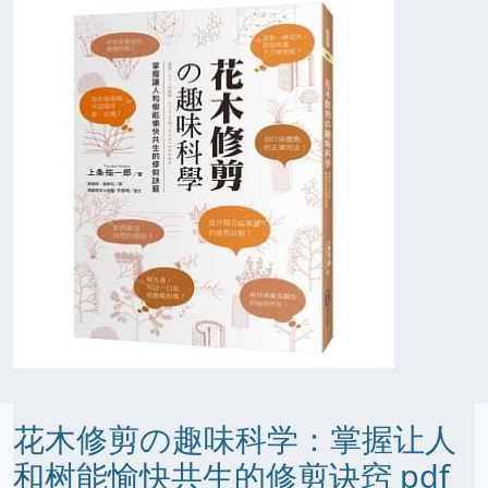
花木修剪の趣味科学：掌握让人
和树能愉快共生的修剪诀窍 pdf