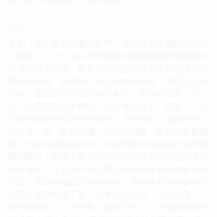
☆
☆
☆
☆
☆
评分
這本《花木修剪の趣味科學》簡直是我家後院植物的
「救星」！我一直以來對家裡的幾棵老樹和幾叢灌木
都感到束手無策，總是不知道該如何下手才能讓它們
變得更美觀、更健康。過去的修剪經驗，總是以失敗
告終，讓我對自己動手修剪產生了深深的懷疑。所
以，當我看到這本書時，就好像找到了「真經」，迫
不及待地想學習其中的智慧。 書中關於「植物的生
長節律」與「修剪時機」的精準講解，是我認為最實
用、也最有價值的內容。作者用非常生動的比喻和清
晰的圖解，解釋了為什麼有些植物適合在特定的季節
進行修剪，以及為什麼在開花結果期修剪可能會適得
其反。我以前總是憑感覺在剪，有時候甚至在植物生
長最旺盛的時候下手，結果弄得植株「元氣大傷」。
現在我知道了，必須要「順應天時」，才能讓植物茁