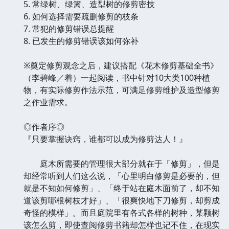
5. 常绿树、绿篱、造型树的修剪密技
6. 如何选择需要疏删修剪的枝条
7. 常犯的修剪错误总提醒
8. 已发生的修剪错误该如何弥补
※奠定修剪观念之后，建议搭配《花木修剪基础全书》
（李碧峰／着）一起阅读，书中针对10大类100种植
物，有实际修剪作法示范，可满足修剪维护及造型修剪
之作业需求。
◎作者序◎
『只要掌握诀窍，谁都可以成为修剪达人！』
庭木所需要的管理很大部分就在于「修剪」，但是
却经常听到人们这么说，「心里明白修剪是必要的，但
就是不知如何修剪」、「终于站在庭木面前了，却不知
道该剪哪根树枝才好」、「很爽快地下刀修剪，却剪成
奇怪的模样」。而且庭院里有各式各样的树种，某颗树
该怎么剪，即使查阅修剪书籍却怎样也记不住，在现实