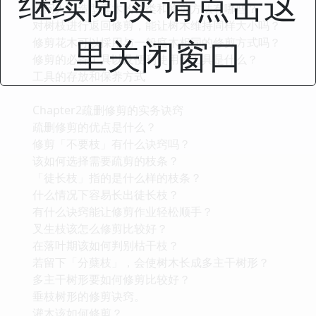
继续阅读 请点击这
请问人工造型庭木的种类和修剪方法有哪些？
对树枝进行返回修剪，能让树木维持同样大小吗？
里关闭窗口
修剪花木可以採用与一般庭木相同的修剪方式吗？
修剪的必备工具以及便利使用的工具是什么？
工具的存放和保养方式
Chapter2疏删修剪的实务诀窍
疏删修剪的优点是什么？
修剪「不要枝」有什么诀窍吗？
该如何选择需要疏剪的枝条？
「徒长枝」指的是什么样的枝条？
什么情况下容易长出徒长枝？
有什么诀窍能让修剪作业轻松顺手？
叉生枝该怎么修剪比较好？
在落叶期该如何判别枯干枝？
若留下「分蘖枝」，会使树木长成多主干树形？
多主干树形要如何修剪比较好？
垂枝树形的修剪诀窍。
灌木该如何修剪？