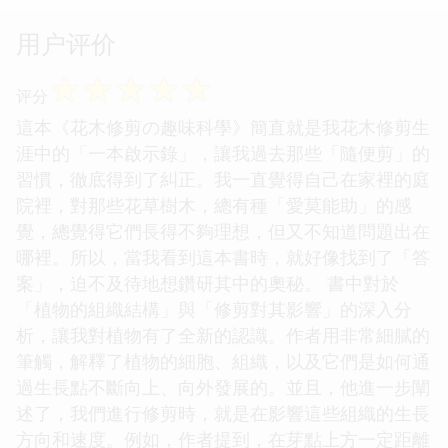
用户评价
☆
☆
☆
☆
☆
评分
這本《花木修剪の趣味科學》簡直就是我花木修剪生
涯中的「一本啟示錄」，讓我過去那些「隨便剪」的
習慣，徹底得到了糾正。我一直覺得自己在家裡的庭
院裡，對那些花草樹木，總有種「愛莫能助」的感
覺，總覺得它們長得不夠理想，但又不知道問題出在
哪裡。所以，當我看到這本書時，就好像找到了「答
案」，迫不及待地想鑽研其中的奧秘。 書中對於
「植物的組織結構」與「修剪對其影響」的深入分
析，讓我對植物有了全新的認識。作者用非常細膩的
筆觸，解釋了植物的細胞、組織，以及它們是如何通
過生長點不斷向上、向外發展的。並且，他進一步闡
述了，我們進行修剪時，就是在影響這些組織的生長
方向和速度。例如，作者提到，在芽點上方一定距離