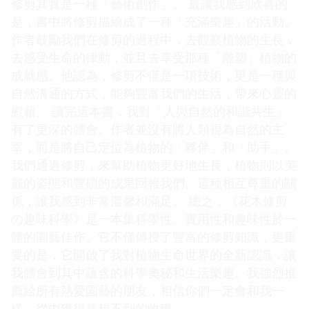
修剪其實是一種「藝術創作」。 最讓我感到欣喜的
是，書中將修剪描繪成了一種「充滿樂趣」的活動。
作者鼓勵我們在修剪的過程中，去觀察植物的生長，
去感受生命的律動，並且去享受那種「雕塑」植物的
成就感。他認為，修剪不僅是一項技術，更是一種與
自然溝通的方式，能夠豐富我們的生活，帶來心靈的
慰藉。 讀完這本書，我對「人與自然的和諧共生」
有了更深的體會。作者並沒有將人類視為自然的主
宰，而是將自己定位為植物的「夥伴」和「助手」。
我們通過修剪，來幫助植物更好地生長，植物則以美
麗的姿態和豐碩的成果回報我們。這種相互尊重的關
係，讓我感到非常溫馨和滿足。 總之，《花木修剪
の趣味科學》是一本集科學性、實用性和趣味性於一
體的園藝佳作。它不僅傳授了豐富的修剪知識，更重
要的是，它開啟了我對植物生命世界的全新認識，讓
我體會到其中蘊含的科學奧秘和生活樂趣。我強烈推
薦給所有熱愛園藝的朋友，相信你們一定會和我一
樣，從中獲得意想不到的收穫。