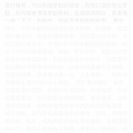
進行修剪，可以刺激芽點的萌發，而剪口過於靠近芽
點，則可能會導致芽點乾枯。這個讓我明白，原來每
一個「下刀」的動作，都蘊含著精密的科學。 書中
關於「不同年齡階段植物的修剪策略」的講解，也讓
我印象深刻。我家的幾棵果樹，有的還比較年輕，有
的已經結果多年。作者針對不同年齡階段的植物，給
出了不同的修剪建議。例如，對於幼樹，重點在於塑
造良好的骨架結構；對於結果多年的樹木，則需要平
衡結果枝和營養枝的比例，以維持其產量和生長勢。
這讓我感覺，這本書就像一位「人生導師」，能夠引
導植物走過不同的人生階段。 我對書中關於「修剪
與病蟲害的預防」的探討非常認同。作者強調，良好
的通風透光，是預防病蟲害的關鍵。通過修剪，清除
過密的枝葉，能夠有效地改善樹冠內部的空氣流通，
減少濕氣，從而降低病菌滋生的機會。同時，及時剪
除病枝、蟲枝，也能夠防止病蟲害的擴散。這個讓我
明白了，修剪不僅是為了美觀，更是為了植物的「健