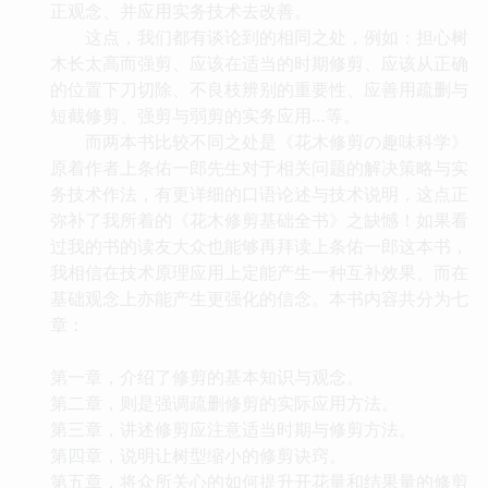
正观念、并应用实务技术去改善。
这点，我们都有谈论到的相同之处，例如：担心树
木长太高而强剪、应该在适当的时期修剪、应该从正确
的位置下刀切除、不良枝辨别的重要性、应善用疏删与
短截修剪、强剪与弱剪的实务应用…等。
而两本书比较不同之处是《花木修剪の趣味科学》
原着作者上条佑一郎先生对于相关问题的解决策略与实
务技术作法，有更详细的口语论述与技术说明，这点正
弥补了我所着的《花木修剪基础全书》之缺憾！如果看
过我的书的读友大众也能够再拜读上条佑一郎这本书，
我相信在技术原理应用上定能产生一种互补效果、而在
基础观念上亦能产生更强化的信念。本书内容共分为七
章：
第一章，介绍了修剪的基本知识与观念。
第二章，则是强调疏删修剪的实际应用方法。
第三章，讲述修剪应注意适当时期与修剪方法。
第四章，说明让树型缩小的修剪诀窍。
第五章，将众所关心的如何提升开花量和结果量的修剪