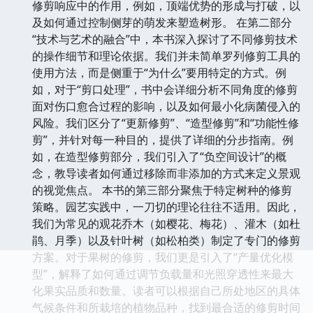
修剪响应中的作用，例如，顶端优势的形成与打破，以
及如何通过控制侧芽的萌发来塑造树形。 在第二部分
“技术与艺术的融合”中，本书深入探讨了不同修剪技术
的操作细节和理论依据。我们并未简单罗列修剪工具的
使用方法，而是侧重于“为什么”要用特定的方式。例
如，对于“剪口处理”，书中会详细分析不同角度的修剪
面对伤口愈合过程的影响，以及如何最小化病菌侵入的
风险。我们区分了“更新修剪”、“造型修剪”和“功能性修
剪”，并针对每一种目的，提供了详细的分步指南。例
如，在造型修剪部分，我们引入了“负空间设计”的概
念，教导读者如何通过移除而非添加的方式来定义景观
的视觉焦点。 本书的第三部分聚焦于特定树种的修剪
策略。园艺实践中，一刀切的理论往往不适用。因此，
我们为常见的观花乔木（如樱花、梅花）、灌木（如杜
鹃、月季）以及针叶树（如松柏类）制定了专门的修剪
方案。对于果树的修剪，我们更是引入了“产量优化模
型”，解释了如何通过调节负载量和光照穿透性来最大
化果实品质和数量。读者可以根据自己所处地区的具体
气候条件和所栽培的植物品种，找到最合适的修剪时间