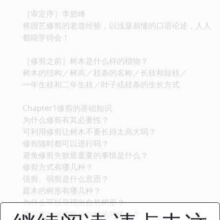
［审定序］李碧峰
将园艺修剪的老道经验，以浅显易懂的口语论述，人人
都能学得会！
［修剪之前］树木是什么样的植物？
树木的结构／树高／枝条的名称／长枝和短枝／
一年生枝和二年生枝／叶子或枝条的生长方式
Chapter1修剪的基础知识
为什么修剪有其必要性？
可利用修剪让树木不要长得太高大吗？
修剪随时都可以进行吗？
避免修剪失败最重要的事情是什么？
修剪方式有哪几种？
强剪、弱剪是什么意思？
庭木的树形有哪几种？
为什么可以呈现出自然树形？
请问要如何修剪出自然风的庭木？