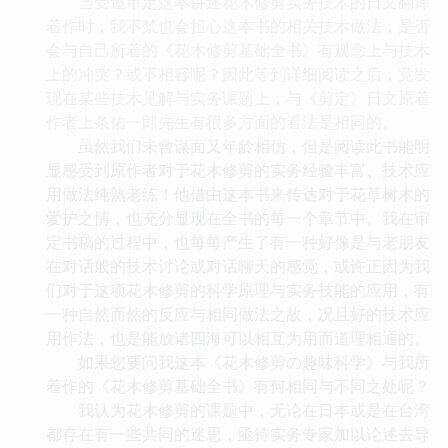
当受邀审定这本讲述花木修剪实务技术的日文翻译
着作时，我不禁也会担心这本书的相关技术做法，是否
会与自己所着的《花木修剪基础全书》有观念上与技术
上的冲突？或不相容呢？因此等到详细阅读之后，竟发
现在某些技术见解与实务课题上，与《剪定》日文原着
作者上条佑一郎先生有很多方面的看法是相同的。
虽然我们未曾谋面又年龄相仿，但是阅读此书能明
显感受到原作者对于花木修剪的实务经验丰富、技术应
用做法纯熟老练！他借由这本书来传达对于花草树木的
爱护之情，也充分显现在全书的每一个章节中。我在审
定书稿的过程中，也每每产生了有一种好像是与老朋友
在对话般的技术讨论或对话聊天的感觉，或许正因为我
们对于这项花木修剪的科学原理与实务技能的应用，有
一种自然而然的反应与相同做法之故，况且好的技术应
用作法，也是能放诸四海可以相互为用而道理相通的。
如果您要问我这本《花木修剪の趣味科学》与我所
着作的《花木修剪基础全书》有何相同与不同之处呢？
我认为花木修剪的课题中，无论在日本或是在台湾
都存在有一些共同的迷思，亟待实务专家加以论述去导