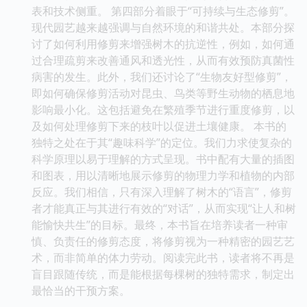
表和技术侧重。 第四部分着眼于“可持续与生态修剪”。
现代园艺越来越强调与自然环境的和谐共处。本部分探
讨了如何利用修剪来增强树木的抗逆性，例如，如何通
过合理疏剪来改善通风和透光性，从而有效预防真菌性
病害的发生。此外，我们还讨论了“生物友好型修剪”，
即如何确保修剪活动对昆虫、鸟类等野生动物的栖息地
影响最小化。这包括避免在繁殖季节进行重度修剪，以
及如何处理修剪下来的枝叶以促进土壤健康。 本书的
独特之处在于其“趣味科学”的定位。我们力求使复杂的
科学原理以易于理解的方式呈现。书中配有大量的插图
和图表，用以清晰地展示修剪的物理力学和植物的内部
反应。我们相信，只有深入理解了树木的“语言”，修剪
者才能真正与其进行有效的“对话”，从而实现“让人和树
能愉快共生”的目标。最终，本书旨在培养读者一种审
慎、负责任的修剪态度，将修剪视为一种精密的园艺艺
术，而非简单的体力劳动。阅读完此书，读者将不再是
盲目跟随传统，而是能根据每棵树的独特需求，制定出
最恰当的干预方案。