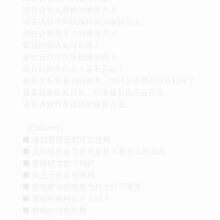
请告诉我光腊树的修剪方法。
请告诉我不同玫瑰种类的修剪方法。
请告诉我南天竹的修剪方法。
紫薇的瘤该如何处理？
蓝叶云杉可以短截修剪吗？
皋月杜鹃为什么一直不开花？
修剪生长势衰弱的树木，为什么竟然会导致枯死？
藤蔓枝条生长过长，即使修剪也不会开花。
请告诉我竹类植物的修剪方法。
［Column］
■ 修枝剪两面都可以使用
■ 返回修剪会导致萌芽枝大量长出的原因
■ 各种砧木的小知识
■ 多主干的苗有两种
■ 垂枝樱花的枝条为何会往下垂落
■ 垂枝性树种长不大吗？
■ 糖枫的採集时期