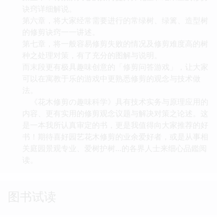
诀窍详细解说。
第六章，将大家经常需要进行的常绿树、绿篱、造型树
的修剪诀窍一一讲述。
第七章，将一般容易修剪失败的情况及修剪难度高的树
种之处理对策，有了充分的图解与说明。
而末段更有极具趣味创意的「修剪问答游戏」，让大家
可以在寓教于乐的游戏中更熟悉修剪的观念与技术做
法。
《花木修剪の趣味科学》具有技术实务与原理应用的
内容、更有实用的修剪观念议题与解决对策之论述。这
是一本我所认真审定的书，更是我值得向大家推荐的好
书！期待喜好园艺花木修剪的业余爱好者，或是从事相
关庭园景观专业、爱树护树…的各界人士来细心品鑑阅
读。
图书试读