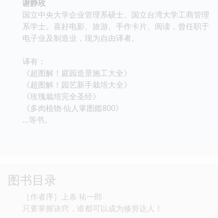
谢静玫
国立中央大学企业管理系硕士、国立台湾大学工商管理
系学士。喜好电影、旅游、手作卡片、阅读，曾任职于
电子业及制造业，现为自由译者。
译有：
《超图解！庭园造景施工大全》
《超图解！园艺新手栽培大全》
《玫瑰栽培完全圣经》
《多肉植物‧仙人掌图鑑800》
…等书。
图书目录
［作者序］上条 祐一郎
只要掌握诀窍，谁都可以成为修剪达人！