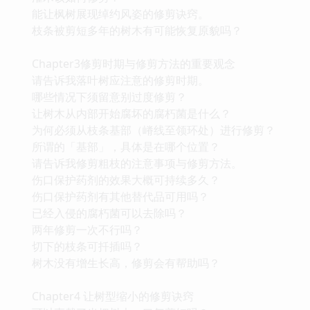
能让枫树展现绰约风姿的修剪诀窍。
枝条被剪短多年的树木有可能恢复原貌吗？
Chapter3修剪时期与修剪方法的重要观念
请告诉我落叶树应注意的修剪时期。
哪些情况下须留意别过度修剪？
让树木从内部开始腐坏的腐朽菌是什么？
为何必须从枝条基部（嵴线至领环处）进行修剪？
所谓的「基部」，具体是在哪个位置？
请告诉我修剪粗枝的注意事项与修剪方法。
伤口保护药剂的效果大概可持续多久？
伤口保护药剂有其他替代品可用吗？
已经入侵的腐朽菌可以去除吗？
两年修剪一次不行吗？
切下的枝条可扦插吗？
树木没有增生长高，修剪会有帮助吗？
Chapter4 让树型缩小的修剪诀窍