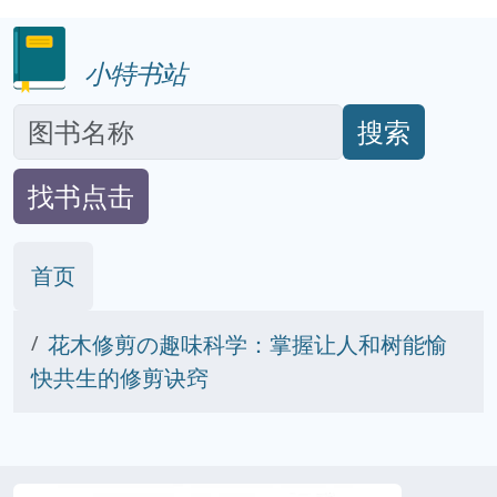
小特书站
搜索
找书点击
首页
花木修剪の趣味科学：掌握让人和树能愉
快共生的修剪诀窍