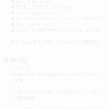
■ 梯子的使用安全须知
■ 不同树型的修剪方法与修剪时期
■ 反常开花是如何引起的？
■ 环境恶劣导致树木没有生长，是否就不需要修剪？
■ 枝条一年萌芽生长多次
■ 主要庭园花木的各树种类型的修剪适期与修剪方法
附录. 从何处下刀修剪呢？ 来试试这个修剪问答游戏
图书序言
◎审定序◎
中华民国景观工程商业同业公会全国联合会 理事长
李碧峰
『将园艺修剪的老道经验，以浅显易懂的口语论述，人
人都能学得会！』