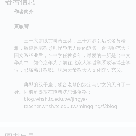
著者信息
作者简介
黄敏警
三十六岁以前叫黄玉芬，三十六岁以后改名黄靖
雅，敏警是宗教导师涵静老人给的道名。台湾师范大学
国文系毕业后，在中学任教多年，最爱的一所是台中文
华高中。知命之年为了前往北京大学哲学系攻读博士学
位，忍痛离开教职。现为天帝教天人文化院研究员。
典型的双子座，糅合老翁的淡定与少女的天真于一
身。闲暇笔墨放在掩卷沈思部落格：
blog.whsh.tc.edu.tw/jingya/
teacher.whsh.tc.edu.tw/mingging/f2blog