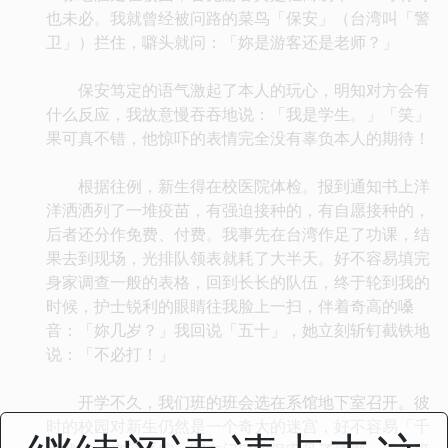
也未必。我就曾经被问路的菜鸟「保安」（台湾叫「警
卫」）拦住，噼头就问：「妳是游客还是老师？」
保安笃定的语气激起了本人的玩心，明知对方会有
什么反应，我故意慢吞吞地说：「我是学生。」「笑」
果可真不错，他惊吓的表情完全没有辜负本人的期待！
根据往例，新生得在校医院体检。报到通知书上洋
洋洒洒列了一堆疫苗，有强迫接种的，有自愿接种的，
后者还分作免费、付费。我事先在台湾作足了功课，结
果去到现场，光排队领表就耗了大半天。好不容易填完
身家调查一般的表格，回到长长的队伍，终于轮到我的
时候，护士锐利的眼睛往我脸上一扫，伴着奇高的嗓
音：「妳几岁？」我回说「五十」，她立刻斩钉截铁地
说：「不必打！」
开学不久，我们班的班会选在系馆地下室召开。彼
时的校园对新生仍然是一个奇大的迷宫，好不容易「千