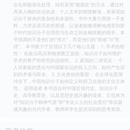
念化和脸谱化处理，转而采用“微观史”的方法，通过对
具体人物的命运轨迹、个人文本的细致解读，来展现知
识分子群体的复杂性和多面性。书中大量引用第一手史
料，力求还原历史的质感，让读者能够清晰地感受到那
个时代知识分子在理想与生存之间走钢丝般的艰辛。本
书强调的不是他们的“伟大”，而是他们的“艰难”与“坚
持”。 本书致力于呈现以下几个核心主题： 1. 学术的韧
性： 在政治高压和物资匮乏面前，知识分子如何维护
学术的尊严和研究的连续性。 2. 家国的二律背反： 个
人对家庭的责任与对国家命运的投入之间，如何产生深
刻的矛盾与取舍。 3. 文化身份的重塑： 在全球化思潮
冲击下，中国知识分子如何定义和捍卫自身的文化主体
性。 适用读者 本书适合对中国近现代史、知识分子
史、高等教育史、以及思想史感兴趣的读者。它也将为
对“知识分子精神气质”和“专业人士的社会责任”等议题
感兴趣的当代学者、教师和学生提供深刻的思考资源。