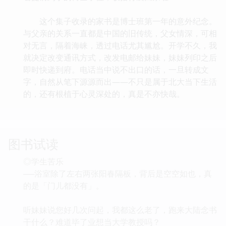
这个集子收录的家书是博士班第一年的意外纪念。
与父亲的关系一直都是中国的旧传统，父女情深，可相
对无言，隔着海崃，透过电话尤其尴尬。开学不久，我
就决定改变通讯方式，改发电邮给妹妹，妹妹列印之后
即时快递到府。电话当中说不出口的话，一旦转成文
字，自然从笔下源源而出――不只是属于北大当下生活
的，还有根植于心灵深处的，真是不亦快哉。
图书试读
◎学生苦乐
──浴室除了左右两张阳春隔板，背后是空空如也，真
的是「门儿都没有」。
听妹妹说您好几次问起，我都这么老了，跑来大陆念书
干什么？难道毕了业想当大学教授吗？