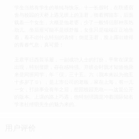
学生当然有学生的单纯与快乐。十一长假时，在联通宿
舍与校园的天桥上遇见班上的王君，骑着脚踏车，后面
载着一个女生，大概是他老婆，少了一般情侣那种亲热
劲儿。坐后座可能不是很舒服，女生只是端端正正地坐
着，看不出什么特别的表情；倒是王君，脸上露出难得
的青春气息，真可爱！
王君平日西装革履，一副成功人士的打扮，平常在课室
出现，特别显眼，存在感特强。开班会时我才知道他原
来是同班同学，年「仅」三十五、六（我本来以为他五
十多岁了☺），是上市公司的老板，家在上海，有一儿
一女，打拚事业有年之后，想回校园充电――这是公开
的版本。上课的路上巧遇，他特别强调是冲着国际知名
学者杜维明先生的魅力来的。
用户评价