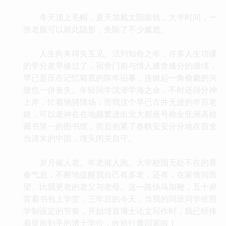
冬天顶上毛帽，夏天加戴太阳眼镜，大半时间，一
张老脸可以就此隐形，免除了不少尴尬。
人生向来得失互见。活到知命之年，许多人生功课
的学分老早修过了，宿舍门前与情人难舍难分的缠绵，
早已是压在记忆箱底的陈年旧事，连掀起一角偷觑的兴
致也一併丧失。年轻同学沈潜学海之余，不时还得分神
上岸，忙着驰骋情场；而我这个早已古井无波的半百老
妪，可以老神在在地频繁进出北大那座号称全亚洲高校
藏书第一的图书馆，而后抱紧了卷帙安安分分地在宿舍
当清末的中国，埋头闭关自守。
岁月催人老。年老催人跑。大学校园无处不在的青
春气息，不断地提醒我自己有多老，还有，在家倚闾而
望、比我更老的老父与老母。这一路快马加鞭，五十岁
背着书包上学堂，三年后的今天，当我的同班同学依照
学制设定的节奏，开始埋首博士论文写作时，我已经捧
着提前到手的博士学位，收拾行囊回家啦！