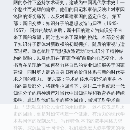
陋的条件下坚持学术研究，这成为中国现代学术史上一
个悲壮而光辉的篇章。他们的日记和家信反映出对家园
沦陷的深切痛苦，以及对重建家国的坚定信念。 第五
部：新旧交替：知识分子的思想改造与归宿（1945-
1957） 国共内战结束后，新中国的建立为知识分子带
来了新的希望，同时也带来了深刻的挑战。本部分分析
了知识分子群体对新政权的初期拥护、随后的审视与适
应过程。重点梳理了“思想改造运动”对知识分子精神结
构的影响，以及他们在“百家争鸣”前后的心态变化。本
书旨在呈现他们如何努力将自己的专业知识服务于国家
建设，同时努力调适自身旧有的价值体系与新的时代要
求之间的张力。 第六部：学术的传承与记忆的重构 本
书的最后部分，将视角拉回当下，探讨二十世纪那一代
知识分子的精神遗产对当代中国知识界和教育界的持续
影响。通过对他们生平的整体回顾，强调了对学术自
由、思想独立和公民责任的永恒追问。这不仅仅是对历
史的回顾，更是对如何构建一个健康、有活力的现代学
术共同体的深刻反思。 写作特色 本书的叙事风格力求
朴实、深沉且富于同情心。我们避免宏大叙事带来的概