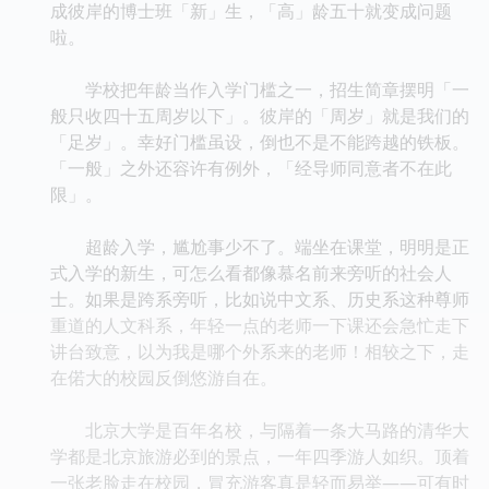
成彼岸的博士班「新」生，「高」龄五十就变成问题
啦。
学校把年龄当作入学门槛之一，招生简章摆明「一
般只收四十五周岁以下」。彼岸的「周岁」就是我们的
「足岁」。幸好门槛虽设，倒也不是不能跨越的铁板。
「一般」之外还容许有例外，「经导师同意者不在此
限」。
超龄入学，尴尬事少不了。端坐在课堂，明明是正
式入学的新生，可怎么看都像慕名前来旁听的社会人
士。如果是跨系旁听，比如说中文系、历史系这种尊师
重道的人文科系，年轻一点的老师一下课还会急忙走下
讲台致意，以为我是哪个外系来的老师！相较之下，走
在偌大的校园反倒悠游自在。
北京大学是百年名校，与隔着一条大马路的清华大
学都是北京旅游必到的景点，一年四季游人如织。顶着
一张老脸走在校园，冒充游客真是轻而易举――可有时