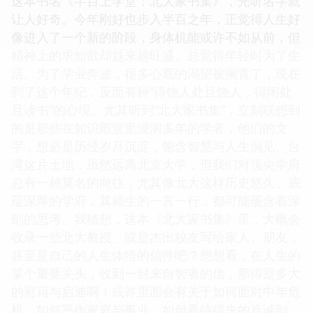
这本书名《半百上学堂：北大家书集》，光听名字就
让人好奇。今年刚好也步入半百之年，正觉得人生好
像进入了一个新的阶段，身体机能或许不如从前，但
精神上的求知欲却越来越旺盛。总觉得年轻时为了生
活、为了学业奔波，很多心底的渴望被搁置了，现在
到了这个年纪，反而有种“得饶人处且饶人，得闲处
且读书”的心境。尤其听到“北大家书集”，立刻联想到
的是那些在知识殿堂里浸润多年的学者，他们的文
字，想必是历经岁月沉淀，饱含智慧与人生洞见。台
湾这片土地，虽然远离北京大学，但我们对顶尖学府
总有一种莫名的向往，尤其像北大这样历史悠久、底
蕴深厚的学府，其师生的一言一行，都可能蕴含着深
刻的思考。我猜想，这本《北大家书集》里，大概会
收录一些北大教授、或是杰出校友写给家人、朋友，
甚至是自己的人生体悟的信件吧？想想看，在人生的
某个重要关头，收到一封来自智者的信，那得是多大
的慰藉与启迪啊！或许里面会有关于如何面对中年危
机、如何平衡家庭与事业、如何看待得失的真诚剖