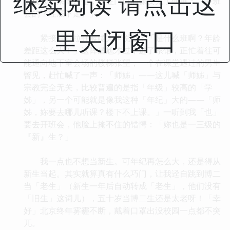
继续阅读 请点击这
里跋涉」来到系馆，守在门口的保安见了便嚷：「开班
会的？往底下走。」
里关闭窗口
紧接着就拉开喉咙大声说道：「是什么班啊？年龄
差距这么大！」这阵尴尬才过，进了系馆，正忙着往可
能通向地下室会场的楼梯张望，一个在课堂遇过的男生
瞥见，赶忙喊了一声：「师姊」——这儿喊「师姊」与
宗教完全无关，比较普遍的是指「年级」较高的「学
姊」，另一个可能就是像我这种「年纪」大的——「师
姊，妳要去哪儿听课？楼下不上课。」一听到我「也」
要去开班会，他脸上掩不住的错愕：「妳也是一三级的
『新』生？」
我一点也不想当新生。可年纪再怎么大，还是得从
新生当起。其实就算真有什么巧门，让我迳自跳到博二
当「老生」（新生一年后自动转成「老生」，他们没有
「旧生」这词儿），五十岁当博二生还是太老呀！「幸
好」北京终年雾霾不断，戴着口罩出没校园一点都不突
兀。