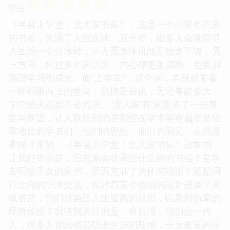
☆
☆
☆
☆
☆
评分
《半百上学堂：北大家书集》，这是一个非常有意思
的书名，充满了人生况味。五十岁，很多人会觉得是
人生的一个分水岭，一方面身体机能开始走下坡，另
一方面，经过多年的历练，内心却更加成熟，也更加
渴望学习和成长。而“上学堂”，这个词，本身就带着
一种积极向上的意味，仿佛是在说，无论年龄多大，
学习的火花都不会熄灭。“北大家书”则更添了一份尊
贵与厚重，让人联想到的是那些在学术界有着举足轻
重地位的学者们，他们的思想，他们的洞见，定然是
非同寻常的。《半百上学堂：北大家书集》这本书，
让我好奇的是，它究竟会收录些什么样的书信？是学
者写给子女的家书，里面充满了关怀与期望？还是同
行之间的学术交流，探讨着某个领域的最新进展？又
或者是，他们对自己人生道路的反思，以及对后辈的
经验传授？我特别关注的是，在台湾，我们这一代
人，很多人都面临着职业生涯的瓶颈，子女教育的压