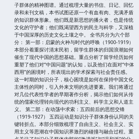
子群体的精神图谱。通过梳理大量的书信、日记、回忆
录和未刊文稿，本书试图还原一个有血有肉、充满矛盾
的知识群体形象。他们既是新思想的播火者，也是传统
文化的守护者；他们既渴望西方的民主与科学，又深植
于中国深厚的历史文化土壤之中。 全书共分为六个部
分： 第一部：启蒙的火种与时代的呼唤（1900-1919）
本部分着重探讨清末民初，留学生群体的归国浪潮如何
催生了现代中国的思想基础。重点分析了留学经历如何
重塑了他们对“中国问题”的认知，以及他们在面对“中体
西用”的困境时，所表现出的学术探索与社会责任感。
这一时期的知识分子，核心困境是如何在保持中国文化
主体性的同时，引入外来文明的先进要素。我们将通过
对几位代表性学者的早期著作分析，揭示他们如何从传
统的儒家伦理转向现代的功利主义、科学主义和人道主
义。 第二部：在动荡中求索：五四前后的思想交锋
（1919-1927） 五四运动是知识分子群体身份认同的关
键转折点。本部分细致梳理了自由主义、社会主义、实
用主义等思潮在中国知识界激烈的碰撞与融合过程。重
点关注了知识分子群体内部的“激进派”与“温和派”的分