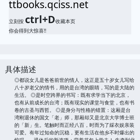
ttbooks.qciss.net
ctrl+D
立刻按
收藏本页
你会得到大惊喜!!
具体描述
◎都说女儿是爸爸前世的情人，这正是五十岁女儿写给
八十岁老父的情书，用的是台湾的眼睛，写的是大陆的
生活。 ◎是时空跨界的书写：既有求学当下的北京，
也有从前成长的台湾；既有现实的课堂与食堂，也有书
卷的古圣与西哲。 ◎是身分与性格的错置：这厢是台
湾刚退休的国文「老」师，那厢却又是北京大学博士班
的「新」生。笔触时而正经八百，时而为了綵衣娱亲装
可爱。有年过知命的沉稳，更有生活在他乡不时爆出的
惊叹…… 退休后的新选项：背着书包上学去！ 牛牵到北