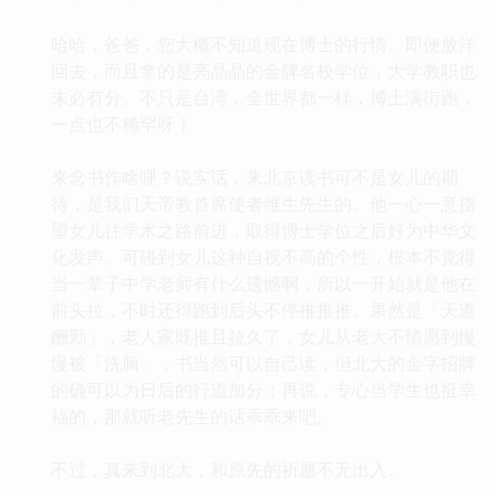
哈哈，爸爸，您大概不知道现在博士的行情。即便放洋
回去，而且拿的是亮晶晶的金牌名校学位，大学教职也
未必有分。不只是台湾，全世界都一样，博士满街跑，
一点也不稀罕呀！
来念书作啥哩？说实话，来北京读书可不是女儿的期
待，是我们天帝教首席使者维生先生的。他一心一意指
望女儿往学术之路前进，取得博士学位之后好为中华文
化发声。可碰到女儿这种自视不高的个性，根本不觉得
当一辈子中学老师有什么遗憾啊，所以一开始就是他在
前头拉，不时还得跑到后头不停推推推。果然是「天道
酬勤」，老人家既推且拉久了，女儿从老大不情愿到慢
慢被「洗脑」，书当然可以自己读，但北大的金字招牌
的确可以为日后的行道加分；再说，专心当学生也挺幸
福的，那就听老先生的话乖乖来吧。
不过，真来到北大，和原先的祈愿不无出入。