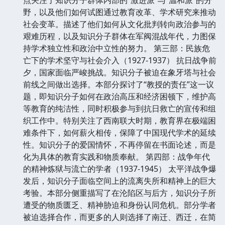
野，以及他们如何试图通过教育改革、学术研究来推动
社会变革。描述了他们如何从文化批判转向政治参与的
艰难历程，以及知识分子群体在军阀混战年代，力图保
持学术独立性和政治中立性的努力。 第三部：民族危
亡下的学术坚守与社会介入（1927-1937） 抗日战争前
夕，国家面临严峻挑战。知识分子被迫在象牙塔与社会
前线之间做出选择。本部分探讨了“教授的责任”这一议
题，即知识分子如何在政治高压和经济困顿下，维护高
等教育的纯洁性，同时积极参与到抗日救亡的宣传和组
织工作中。特别关注了西南联大时期，教育界在极端困
难条件下，如何薪火相传，保障了中国现代学术的延续
性。知识分子的爱国情怀，不再停留在书面论述，而是
化为具体的教育实践和物质奉献。 第四部：战争年代
的精神炼狱与流亡的学者（1937-1945） 太平洋战争爆
发后，知识分子面临空间上的流离失所和精神上的巨大
考验。本部分侧重描写了在沦陷区与后方，知识分子所
遭受的物质匮乏、精神胁迫和身份认同危机。部分学者
被迫选择合作，而更多的人则选择了南迁、西迁，在简