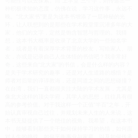
可能性可以去探索。而“上学堂”三个字，则传递出一
种积极求知的态度，仿佛在说，学习这件事，永远不
晚。“北大家书”更是为这本书增添了一层神秘的光
环，让人联想到的是那些在学术殿堂里沉潜多年的大
家，他们的文字，定然是饱含智慧与哲理的。我猜
想，这本书大概率是收录了北京大学的一些知名学
者，或者是有着深厚学术背景的校友，写给家人、朋
友，亦或是记录自己人生体悟的书信吧？我非常好
奇，这些来自“北大家”的书信，会是什么样的内容？
是关于学术研究的趣事，还是对人生道路的感悟？是
师者对后辈的谆谆教诲，还是同道之间的思想碰撞？
在台湾，我们一直都很关注大陆的学术发展，尤其是
像北大这样的顶尖学府，其学人的思想，往往具有很
高的参考价值。对于我这样一个正值“半百”之年，开
始认真审视自己过往，并规划未来人生的人来说，这
本书无疑提供了一个绝佳的视角。我希望，在这本书
中，能够看到那些关于如何保持学习的热情，如何面
对人生的挑战，如何平衡事业与家庭，以及如何传承