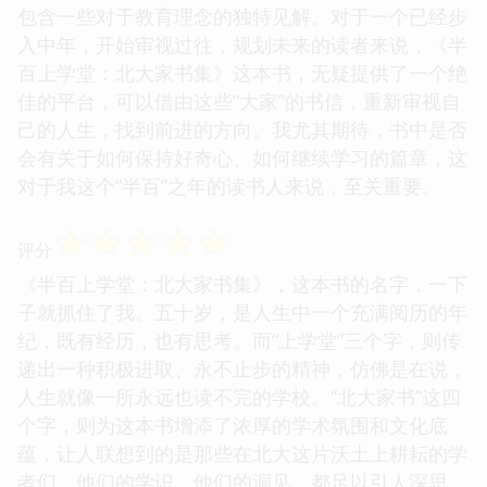
包含一些对于教育理念的独特见解。对于一个已经步
入中年，开始审视过往，规划未来的读者来说，《半
百上学堂：北大家书集》这本书，无疑提供了一个绝
佳的平台，可以借由这些“大家”的书信，重新审视自
己的人生，找到前进的方向。我尤其期待，书中是否
会有关于如何保持好奇心、如何继续学习的篇章，这
对于我这个“半百”之年的读书人来说，至关重要。
☆
☆
☆
☆
☆
评分
《半百上学堂：北大家书集》，这本书的名字，一下
子就抓住了我。五十岁，是人生中一个充满阅历的年
纪，既有经历，也有思考。而“上学堂”三个字，则传
递出一种积极进取、永不止步的精神，仿佛是在说，
人生就像一所永远也读不完的学校。“北大家书”这四
个字，则为这本书增添了浓厚的学术氛围和文化底
蕴，让人联想到的是那些在北大这片沃土上耕耘的学
者们，他们的学识，他们的洞见，都足以引人深思。