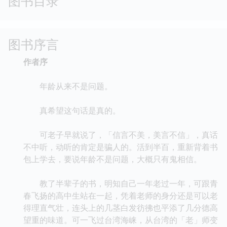
图书目录
图书序言
作者序
年龄从来不是问题。
真希望这句话是真的。
可老子早就说了，「信言不美，美言不信」，真话
不中听，动听的肯定是骗人的。活到半百，重新背着书
包上学去，要说年龄不是问题，大概只有鬼相信。
教了半辈子的书，明知自己一年老过一年，可跟青
春飞扬的高中生站在一起，凭着老师的身分还是可以老
得理直气壮，连头上的几茎白发彷彿也平添了几分德高
望重的味道。可一飞过台湾海崃，从台湾的「老」师变