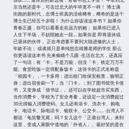
京当然还是牛，可去过北大的牛毕竟不一样！ 博士满
街跑的新时代，念博士班真的没啥稀奇，稀奇的是这个
博士生已经五十岁啦！ 为什么你该读这本书？ 如果你
青春正盛，你可以看看走在远方的她； 如果你已进入
人生下半场，不妨陪她走一段… 如果你是 即将退休或
已退休的伙伴， 正在考虑要不要到大陆进修的人士，
年龄不论； 或者就只是单纯想念靖雅老师的学生 那么
你更该读这本书 先来偷瞄个几眼 ‧生活在北大，还真应
了一句话：有「卡」不是万能，但没「卡」铁定万万不
能。食堂吃饭一定得配备饭卡，这张卡的正式名称是
「校园卡」，一卡多用：进出校门给保安检查，验明正
身；进出宿舍刷一下，当「门卡」；到了图书馆凭卡借
书，又变身成「借书证」。还可以在学校超市买东西，
当作消费卡，学校为了安全考量，还设定一次消费超过
30元得输入消费密码。女儿还有浴卡、洗衣卡、购电
卡、电话卡、际电话卡、银联卡、公交卡…… ‧台湾人不
都说「龟笑鳖无尾」吗？女儿这个「正港台湾人」来到
这里，变成人家眼中道地的「外省人」。最好笑的是在