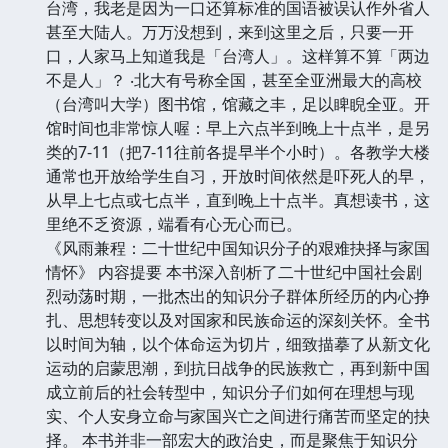
台湾，我老是因为一口还算标准的国语被误认作外省人
甚至大陆人。万万没想到，来到这里之后，只要一开
口，人家马上知道我是「台湾人」。这样算不算「两边
不是人」？ ‧北大有号称全国，甚至全亚洲最大的高校
（台湾叫大学）图书馆，馆藏之丰，足以睥睨全亚。开
馆时间也非常惊人喔：早上六点半到晚上十点半，是另
类的7-11（把7-11往前各提早半个小时）。各教学大楼
通常也开放给学生自习，开放时间依然是吓死人的早，
从早上七点或七点半，直到晚上十点半。真想读书，这
里绝不乏资源，端看有心无心而已。
《风雨兼程：二十世纪中国知识分子的艰难抉择与家国
情怀》 内容提要 本书深入剖析了二十世纪中国社会剧
烈动荡时期，一批杰出的知识分子群体所经历的内心挣
扎、思想转变以及对国家和民族命运的深刻关怀。全书
以时间为轴，以个体命运为切片，细致描摹了从新文化
运动的启蒙思潮，到抗日战争的民族救亡，再到新中国
成立前后的社会转型中，知识分子们如何在理想与现
实、个人安身立命与家国兴亡之间进行痛苦而坚定的抉
择。 本书并非一部宏大的政治史，而是聚焦于知识分