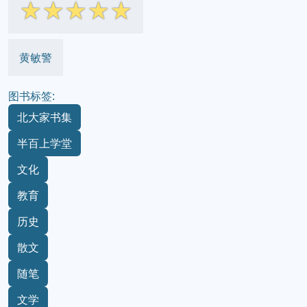
☆
☆
☆
☆
☆
黄敏警
图书标签:
北大家书集
半百上学堂
文化
教育
历史
散文
随笔
文学