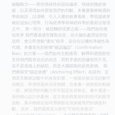
秘驅動力——那些係統性的認知偏差、情緒的微妙操
縱，以及環境如何塑造我們的判斷。本書摒棄瞭晦澀的
學術術語，以清晰、引人入勝的敘事風格，帶領讀者穿
梭於認知心理學、行為經濟學和神經科學的最前沿發現
之中。 第一部分：被扭麯的現實之鏡——我們如何感
知世界 我們通過感官獲取信息，但大腦在處理這些信
息時，會立即啓動“優化”程序，這往往以犧牲準確性為
代價。本書首先剖析瞭“確認偏誤”（Confirmation
Bias）的力量——我們如何主動搜尋、解釋和迴憶那些
支持我們既有信念的信息，而對矛盾的證據視而不見。
這不是道德上的缺陷，而是大腦節能的必然産物。 我
們將探究“錨定效應”（Anchoring Effect）在談判、定
價甚至醫療診斷中的無形影響。一個最初被呈現的數字
或概念，即便與最終決策無關，也會像一個無形的船錨
一樣，將我們的判斷力牢牢固定在其附近。書中通過一
係列精心設計的案例，從古老的商業契約到現代的股市
波動，展示瞭錨定如何潛移默化地操縱我們的價值判
斷。 此外，我們還將深入研究“可得性啓發法”
（Availability Heuristic）。為什麼當我們看到一則關