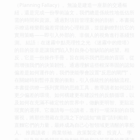
（Planning Fallacy）。無論是建造一座新的交通樞
紐，還是完成一份學術論文，我們總是係統性地低估所
需的時間和資源。通過對項目管理案例的剖析，本書揭
示瞭這種樂觀偏差背後的心理根源，並提齣瞭對抗它的
實用策略——即引入外部的、非個人的視角進行基綫預
測。 結語：在迷霧中點亮理性之光 《迷霧中的燈塔》
的目的並非是讓我們陷入對自身心智缺陷的絕望。相
反，它是一份操作手冊，旨在揭示我們思維的盲區，從
而增強我們的決策韌性。通過理解這些根深蒂固的認知
偏差是如何運作的，我們便能學會設置“反思的閘門”，
在關鍵時刻暫停直覺的衝動，引入係統性的檢驗流程。
本書提供瞭一係列實用的思維工具，教導讀者如何設計
更少偏差的環境、如何構建更有建設性的反饋循環，以
及如何在充滿不確定性的世界中，做齣更明智、更貼近
現實的選擇。它邀請每一位讀者，進行一場深刻的自我
審視，將那些潛藏在意識之下的認知“幽靈”請到颱前，
直麵它們的力量，最終成為自己心智領域更清醒的掌舵
人。 推薦讀者： 商業領袖、政策製定者、投資人、學
生，以及所有希望提升批判性思維和決策質量的普通讀