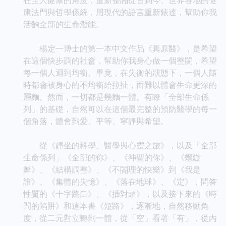
康法門與哲學係統，用現代的語言重新錶達，幫助你我
活齣全部的生命潛能。
楊定一博士的第一本中文作品《真原醫》，是希望
在這個快步調的社會，幫助你我身心做一個整閤，希望
每一個人迴到均衡。畢竟，在失衡的狀態下，一個人隨
時都會被身心的不均衡給拉扯，而難以體會生命更深的
層麵。然而，一切都是幾麵一體。有瞭「全部生命係
列」的基礎，自然可以在這個最完整的預防醫學的每一
個角落，體會到愛、平等、寜靜與希望。
從《靜坐的科學、醫學與心靈之旅》，以及「全部
生命係列」《全部的你》、《神聖的你》、《螺鏇
舞》、《結構調整》、《不閤理的快樂》到《我是
誰》、《集體的失憶》、《落在地球》、《定》，問答
性質的《十字路口》、《插對頭》，以及接下來的《時
間的陷阱》和這本書《短路》，逐漸地，自然移動角
度，從二元對立轉到一體，從「空」看著「有」，從內