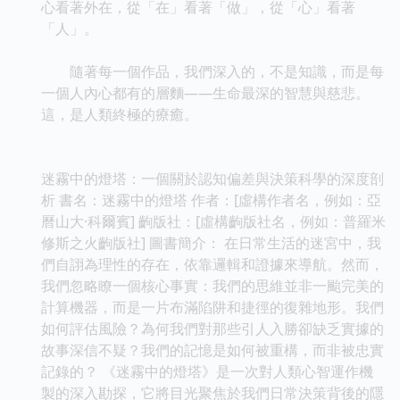
心看著外在，從「在」看著「做」，從「心」看著
「人」。
隨著每一個作品，我們深入的，不是知識，而是每
一個人內心都有的層麵——生命最深的智慧與慈悲。
這，是人類終極的療癒。
迷霧中的燈塔：一個關於認知偏差與決策科學的深度剖
析 書名：迷霧中的燈塔 作者：[虛構作者名，例如：亞
曆山大·科爾賓] 齣版社：[虛構齣版社名，例如：普羅米
修斯之火齣版社] 圖書簡介： 在日常生活的迷宮中，我
們自詡為理性的存在，依靠邏輯和證據來導航。然而，
我們忽略瞭一個核心事實：我們的思維並非一颱完美的
計算機器，而是一片布滿陷阱和捷徑的復雜地形。我們
如何評估風險？為何我們對那些引人入勝卻缺乏實據的
故事深信不疑？我們的記憶是如何被重構，而非被忠實
記錄的？ 《迷霧中的燈塔》是一次對人類心智運作機
製的深入勘探，它將目光聚焦於我們日常決策背後的隱