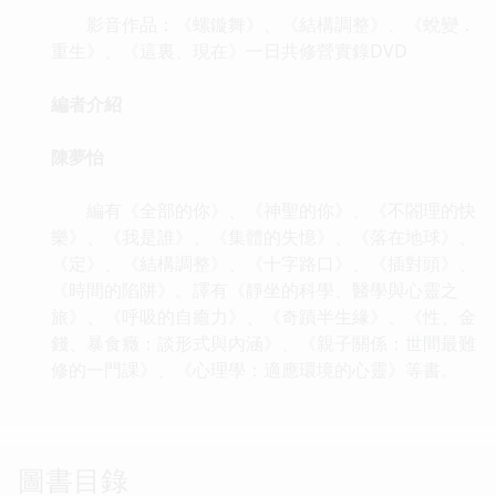
影音作品：《螺鏇舞》、《結構調整》、《蛻變．
重生》、《這裏、現在》一日共修營實錄DVD
編者介紹
陳夢怡
編有《全部的你》、《神聖的你》、《不閤理的快
樂》、《我是誰》、《集體的失憶》、《落在地球》、
《定》、《結構調整》、《十字路口》、《插對頭》、
《時間的陷阱》。譯有《靜坐的科學、醫學與心靈之
旅》、《呼吸的自癒力》、《奇蹟半生緣》、《性、金
錢、暴食癥：談形式與內涵》、《親子關係：世間最難
修的一門課》、《心理學：適應環境的心靈》等書。
圖書目錄