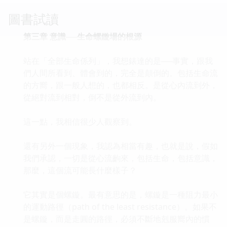
圖書試讀
第三章 意識──生命螺鏇場的根源
站在「全部生命係列」，我想錶達的是──事實，跟我
們人間所看到、體會到的，完全是顛倒的。包括生命流
的方嚮，跟一般人想的，也都相反。是從心內流到外，
從絕對流到相對，倒不是從外流到內。
這一點，我相信很少人觀察到。
還有另外一個現象，我認為相當有趣，也就是說，假如
我們承認，一切是從心流齣來，包括生命，包括意識，
那麼，這個流可能長什麼樣子？
它其實是個螺鏇。最有意思的是，螺鏇是一種阻力最小
的運動路徑（path of the least resistance）。如果不
是螺鏇，而是走圓的路徑，必須不斷地剋服嚮內的慣