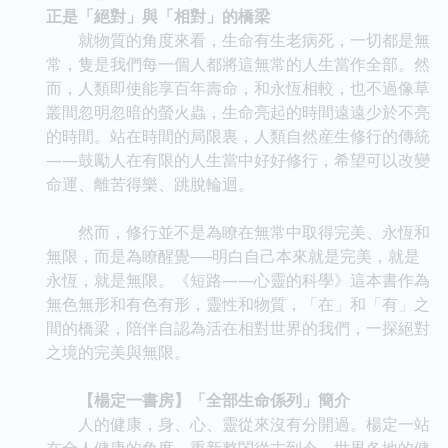
正是「絕對」與「相對」的橋梁
就物質的角度來看，生命有生老病死，一切都是無
常，隻是我們每一個人都將這無常的人生當作全部。然
而，人類即使能享百年壽命，和永恆相較，也不過像草
叢間忽明忽暗的螢火蟲，生命亮起的時間遠遠少於不亮
的時間。站在時間的局限裏，人類自然産生修行的傳統
――鼓勵人在有限的人生當中好好修行，希望可以改變
命運、離苦得樂、跳脫輪迴。
然而，修行並不是為瞭在無常中取得完美、永恆和
無限，而是為瞭醒覺──明白自己本來就是完美，就是
永恆，就是無限。《短路——心靈的科學》這本書作為
無色無形和有色有形，靈性和物質，「在」和「有」之
間的橋梁，陪伴自認為活在相對世界的我們，一探絕對
之境的完美與無限。
【楊定一書房】「全部生命係列」簡介
人的健康，身、心、靈從來沒有分開過。楊定一站
在全人健康的角度，重新整閤從古到今、世界各地的健