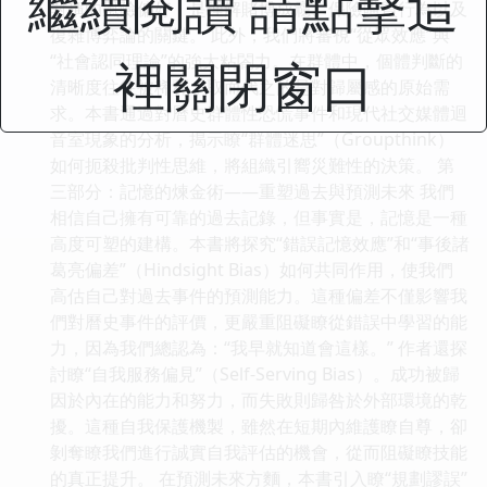
繼續閱讀 請點擊這
對稱的風險偏好，是理解賭博成癮、保險購買行為以及
復雜博弈論的關鍵。 此外，我們將審視“從眾效應”與
“社會認同理論”的強大粘閤力。在群體中，個體判斷的
裡關閉窗口
清晰度往往被稀釋，取而代之的是對歸屬感的原始需
求。本書通過對曆史群體性恐慌事件和現代社交媒體迴
音室現象的分析，揭示瞭“群體迷思”（Groupthink）
如何扼殺批判性思維，將組織引嚮災難性的決策。 第
三部分：記憶的煉金術——重塑過去與預測未來 我們
相信自己擁有可靠的過去記錄，但事實是，記憶是一種
高度可塑的建構。本書將探究“錯誤記憶效應”和“事後諸
葛亮偏差”（Hindsight Bias）如何共同作用，使我們
高估自己對過去事件的預測能力。這種偏差不僅影響我
們對曆史事件的評價，更嚴重阻礙瞭從錯誤中學習的能
力，因為我們總認為：“我早就知道會這樣。” 作者還探
討瞭“自我服務偏見”（Self-Serving Bias）。成功被歸
因於內在的能力和努力，而失敗則歸咎於外部環境的乾
擾。這種自我保護機製，雖然在短期內維護瞭自尊，卻
剝奪瞭我們進行誠實自我評估的機會，從而阻礙瞭技能
的真正提升。 在預測未來方麵，本書引入瞭“規劃謬誤”