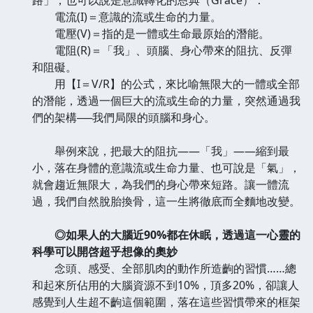
電流(I)＝意識的流或生命的力量。
電壓(V)＝指的是一體或生命最原始的潛能。
電阻(R)＝「我」、頭腦、身心帶來的阻抗、反彈
和阻礙。
用【I＝V/R】的公式，來比喻無限大的一體或全部
的潛能，透過一個巨大的流或生命的力量，突然通過我
們的架構──我們局限的頭腦和身心。
舉例來說，把最大的阻抗——「我」——縮到最
小，落在身體的意識流或生命力量、也可說是「氣」，
就會趨近無限大，為我們的身心帶來短路。讓一體流
過，我們自然脫胎換骨，這一生將徹底而全麵地改變。
◎如果人的大腦近90%都在休眠，透過這一心靈的
科學可以開啓超乎想像的奧妙
念頭、感受、全部肌肉的動作所造齣的習慣……總
和起來所佔用的大腦資源不到10%，頂多20%，卻讓人
感覺到人生超不齣這個範圍，落在這些習慣帶來的框架