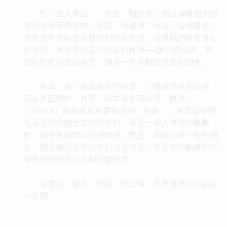
對一般人來說，「短路」指的是一個設備被很大的
電流流過而燒壞瞭。沒錯，我選擇「短路」這個書名，
也就是希望錶達這種強烈的生命流，流過我們有限身心
的過程，而這過程是不可逆的作用──讓一體流過，我
們自然也就脫胎換骨，讓這一生全麵而徹底的變更。
然而，和一般短路不同的是，一體所帶來的短路，
完全是正嚮的。其實，我本來也可以用「恩典」
（Grace）來錶達這本書要談的「短路」。畢竟這些變
化不是我們刻意追求得來的，而是一個人準備得剛剛
好，跟宇宙插對頭或接對頭。隻是，我擔心對一般的朋
友，用這個詞反而把它的力道淡化，而反映不齣來它所
帶來的作用可以大到什麼程度。
這麼說，連用「短路」的比喻，其實還是太低估這
一作用。