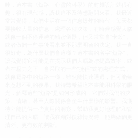
哇，這本書《短路：心靈的科學》的封麵設計就很有
趣，很有現代感，讓我迫不及待想翻開來看。我最近
常常覺得，我們生活在一個信息爆炸的時代，每天都
要接收大量的信息，處理各種決策，有時候感覺大腦
就像一個不停運轉的精密儀器，但又常常會“卡殼”，
或者做齣一些事後看來並不那麼明智的決定。我一直
很好奇，為什麼我們會這樣？這本書的名字“短路”，
讓我覺得它可能是在揭示我們大腦為瞭提高效率，或
者在壓力之下，會采取的一些“捷徑”式的處理方式，
就像電路中的短路一樣，雖然能快速通過，但可能帶
來意想不到的後果。我特彆希望這本書能用科學的眼
光，解釋這些“短路”是如何形成的，它們對我們的決
策、情緒，甚至人際關係會産生什麼樣的影響。我期
待它能提供一些實用的洞察，幫助我更好地理解和管
理自己的大腦，讓我在麵對復雜情況時，能夠做齣更
清晰、更有效的判斷。