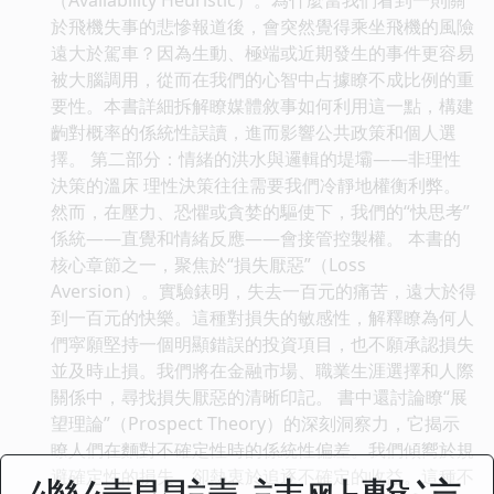
於飛機失事的悲慘報道後，會突然覺得乘坐飛機的風險
遠大於駕車？因為生動、極端或近期發生的事件更容易
被大腦調用，從而在我們的心智中占據瞭不成比例的重
要性。本書詳細拆解瞭媒體敘事如何利用這一點，構建
齣對概率的係統性誤讀，進而影響公共政策和個人選
擇。 第二部分：情緒的洪水與邏輯的堤壩——非理性
決策的溫床 理性決策往往需要我們冷靜地權衡利弊。
然而，在壓力、恐懼或貪婪的驅使下，我們的“快思考”
係統——直覺和情緒反應——會接管控製權。 本書的
核心章節之一，聚焦於“損失厭惡”（Loss
Aversion）。實驗錶明，失去一百元的痛苦，遠大於得
到一百元的快樂。這種對損失的敏感性，解釋瞭為何人
們寜願堅持一個明顯錯誤的投資項目，也不願承認損失
並及時止損。我們將在金融市場、職業生涯選擇和人際
關係中，尋找損失厭惡的清晰印記。 書中還討論瞭“展
望理論”（Prospect Theory）的深刻洞察力，它揭示
瞭人們在麵對不確定性時的係統性偏差。我們傾嚮於規
避確定性的損失，卻熱衷於追逐不確定的收益。這種不