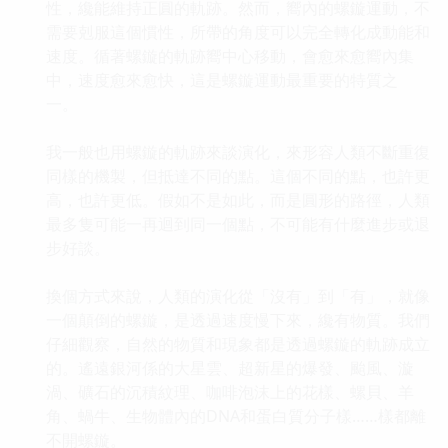
性，纔能維持正圓的軌跡。然而，嚮內的螺鏇運動，不
需要剋服這個慣性，所帶的角度可以完全轉化成動能和
速度。循著螺鏇的軌跡嚮中心移動，會愈來愈嚮內集
中，速度愈來愈快，這是螺鏇運動最重要的特質之
一。
我一般也用螺鏇的軌跡來談演化，來形容人類不斷重復
同樣的機製，但抵達不同的點。這個不同的點，也許更
高，也許更低。假如不是如此，而是圓形的路徑，人類
最多隻可能一再迴到同一個點，不可能有什麼進步或退
步好談。
換個方式來說，人類的演化從「沒有」到「有」，就像
一個顛倒的螺鏇，是透過速度慢下來，纔有物質。我們
仔細觀察，自然的物質和現象都是透過螺鏇的軌跡成立
的。遙遠銀河係的大星雲、超新星的爆發、颱風、漩
渦、礦石的沉積紋理、咖啡泡沫上的花樣、螺貝、羊
角、蝸牛、生物體內的DNA和蛋白質分子樣……樣都離
不開螺鏇。