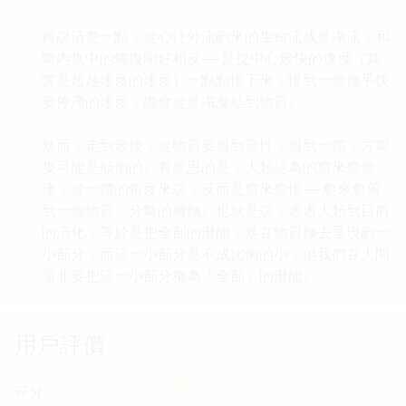
再說清楚一點，從心往外流齣來的生命流或意識流，和
嚮內集中的螺鏇剛好相反──是從中心最快的速度（其
實是超越速度的速度）一點點慢下來，慢到一個幾乎快
要停滯的速度，纔會從意識凝結到物質。
然而，走到最後，從物質要迴到靈性，迴到一體，方嚮
隻可能是顛倒的。有意思的是，人類認為的愈來愈發
達，從一體的角度來說，反而是愈來愈慢──愈來愈落
到一個物質、分彆的層麵。也就是說，透過人類到目前
的演化，等於是把全部的潛能，落在物質麵去呈現齣一
小部分，而這一小部分是不成比例的小，但我們在人間
還非要把這一小部分稱為「全部」的潛能。
用戶評價
☆
☆
☆
☆
☆
评分