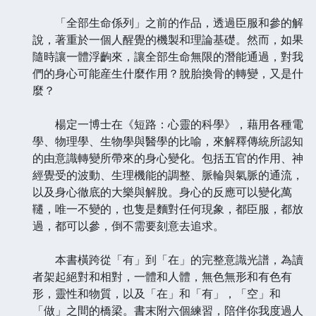
「全部生命係列」之前的作品，透過臣服和參的解
說，著重於一個人醒覺的機製和理論基礎。然而，如果
隨時讓一體浮齣來，讓全部生命無限的潛能通過，對我
們的身心可能産生什麼作用？脫胎換骨的轉變，又是什
麼？
楊定一博士在《短路：心靈的科學》，藉用各種電
學、物理學、生物學與醫學的比喻，來解釋傳統所認知
的由意識轉變所帶來的身心變化。包括五官的作用、神
經覺受的波動、生理機能的調整、脈輪與氣脈的通流，
以及身心徹底的大樂與解脫。身心的反應可以變化萬
韆，唯一不變的，也隻是麵對任何現象，都臣服，都放
過，都可以參，倒不需要刻意去追求。
本書橫跨從「有」到「在」的完整意識光譜，為讀
者架起絕對和相對，一體和人體，無色無形和有色有
形，靈性和物質，以及「在」和「有」，「空」和
「做」之間的橋梁。書末附六個練習，陪伴你我度過人