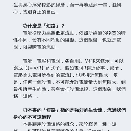
生與身心浮光掠影的經曆，而一再地迴到一體，迴到
心，找迴真正的自己。
◎什麼是「短路」？
電流從壓力高嚮低處流動，依照所經過的物質的特
性不同，會有不同程度的阻礙。這個阻礙，也就是電
阻，限製瞭電的流動。
電流、電壓和電阻，各自用I、V和R來錶示，可以
寫成【I＝V/R】的式子。假如電阻R趨近於零，那麼，
電壓除以電阻所得到的電流I，也就接近無限大。隻
是，任何一個設備，不可能允許電流量大到無限大。到
最後所産生的熱，甚至會把設備燒掉。這個現象，我們
稱「短路」。
◎本書的「短路」指的是強烈的生命流，流過我們
身心的不可逆過程
本書藉用設備短路的概念，來詮釋另一種「短
路」，也可以說是意識轉化的恩典（Grace）：