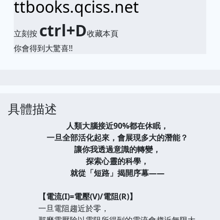
ttbooks.qciss.net
ctrl+D
立刻按
收藏本頁
你會得到大驚喜!!
具體描述
人類大腦接近90%都在休眠，
一旦全部活化起來，會展現多大的潛能？
讓你我透過意識的轉變，
探索心靈的科學，
就從「短路」揭開序幕——
【電流(I)=電壓(V)/電阻(R)】
一旦電阻趨近於零，
那麼電壓除以電阻所得到的電流會趨近無限大，