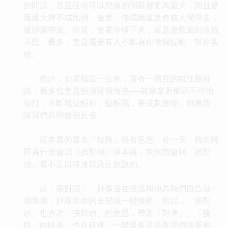
的問題，甚至任何可以想像的問題都更為重大，而且是
遠遠大得不成比例。隻是，你偶爾還是會被人間帶走，
被頭腦帶走。但是，隻要冷靜下來，還是會想迴到這個
主題。最多，隻是需要有人不斷為你做個提醒，幫你紮
根。
也許，如果我這一生來，還有一個目的或任務好
談，最多也隻是扮演這個角色──就像拿著榔頭不停地
敲打，不斷地提醒你，提醒我，甚或刺激你，刺激我，
讓我們共同做個反省。
這本書的書名「短路」很有意思。有一天，我在解
釋為什麼會寫《插對頭》這本書，突然體會到「插對
頭」還不足以錶達我真正想說的。
說「插對頭」，好像還在很溫和地為我們自己做一
個準備，好跟生命的全部或一體接軌。所以，「插對
頭」也含著「接對頭」的意思，帶著「對準」、「接
軌」的味道。也在錶達，一體最多是等著我們接受祂，