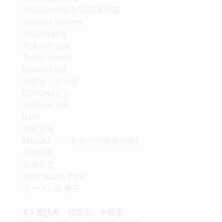
渋谷站外的东急5000系列车
Shibuya Stream
渋谷Hikarie
忠犬ハチ公像
Tokyu Hands
Hands Cafe
渋谷センター街
QFRONTビル
Shibuya 109
0101
西班牙坂
MEGAドン・キホーテ(唐吉诃德)
人间関系
东急百货
NHK Studio Park
ラーメン凪 豚王
4.5 恵比寿、代官山、中目黒