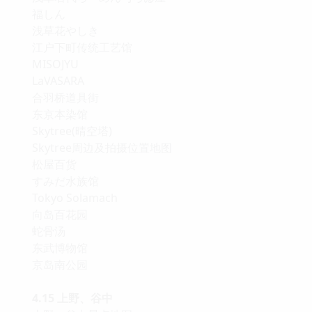
福しん
浅草花やしき
江户下町传统工艺馆
MISOJYU
LaVASARA
合羽桥道具街
东京本染馆
Skytree(晴空塔)
Skytree周边及拍摄位置地图
松屋百货
すみだ水族馆
Tokyo Solamach
向岛百花园
蛇骨汤
东武博物馆
京岛南公园
4.15 上野、谷中