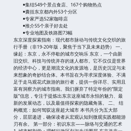
￭集结549个景点食店、167个购物热点
￭囊括东京都内外53个分区
￭专家严选52家咖啡店
￭推介55个亲子好去处
￭专业地图及铁路图73幅
东京深度探索指南：现代都市脉动与传统文化交织的旅
行手册（非19-20年版，聚焦于当下及未来趋势） 一、
缘起：东京，永不停歇的城市交响乐 东京，一个由新
旧交织、科技与传统并存的迷人都市。它不仅仅是世界
的经济中心，更是潮流文化的发源地，是历史沉淀与未
来想象的奇妙结合体。本书旨在为寻求深度体验、不满
足于走马观花式旅游的旅行者，提供一份详尽、实用且
富有洞察力的城市指南。我们摒弃了特定年份的“限定
版”信息，专注于提炼出东京这座城市永恒的魅力、最
新的发展动态，以及最值得探索的隐藏角落。 二、 结
构概览：如何驾驭这座超大城市 本书共分为五大部
分，层层递进，确保读者从宏观认知到微观实践都能游
刃有余。 第一部分：初识东京——脉络与交通的艺术
1. 城市解剖学：理解行政区划与生活圈层 东京并非一