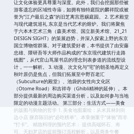
让文化体验更具尊重与深度。此外，我们会挖掘那些被
游客遗忘的区域性寺庙，如拥有独特庭院的麟祥院或被
誉为“江户最后之森”的旧芝离宫恩赐庭园。 2. 艺术殿堂
与现代建筑巡礼 东京是当代艺术的熔炉。我们将聚焦
于六本木艺术三角（森美术馆、国立新美术馆、21_21
DESIGN SIGHT）的策展趋势，并深入探索上野的东京
国立博物馆群落。对于建筑爱好者，本书提供了由安藤
忠雄、隈研吾等大师作品构成的“东京现代建筑行走路
线图”，从代官山茑屋书店的理念到表参道的流线型设
计，一一解析。 3. 动漫、次文化与“宅”的朝圣地再定义
秋叶原仍是焦点，但我们拓展至中野百老汇
（Subculture的殿堂）、池袋的女性向文化区
（Otome Road）和吉祥寺（Ghibli精神的延伸）。本
部分提供最新的周边购买渠道分析，以及如何参与当地
限定的动漫主题活动。 第三部分：生活方式——美食
的版图与购物的哲学 1. 美食地图重绘：从米其林到街
边小店 摒弃陈旧的“必吃榜单”。本章侧重于“体验”而非
“打卡”。 精致料理的预约艺术： 提供高端怀石、寿
司、天妇罗店的提前预订流程解析，以及商务午餐