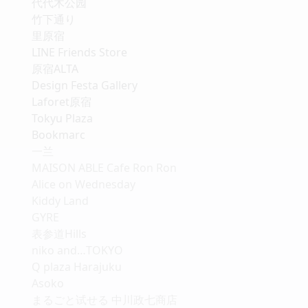
代代木公园
竹下通り
里原宿
LINE Friends Store
原宿ALTA
Design Festa Gallery
Laforet原宿
Tokyu Plaza
Bookmarc
一兰
MAISON ABLE Cafe Ron Ron
Alice on Wednesday
Kiddy Land
GYRE
表参道Hills
niko and…TOKYO
Q plaza Harajuku
Asoko
まるごと试せる 中川政七商店