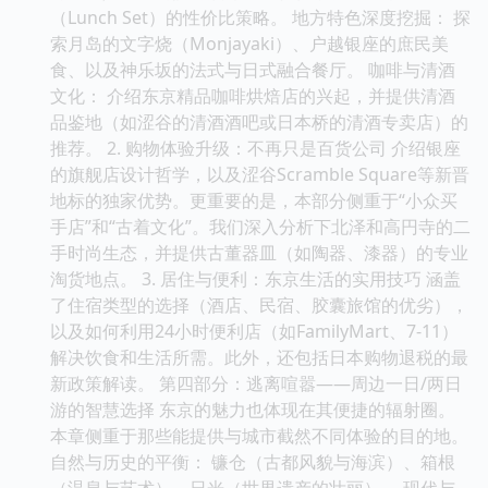
（Lunch Set）的性价比策略。 地方特色深度挖掘： 探
索月岛的文字烧（Monjayaki）、户越银座的庶民美
食、以及神乐坂的法式与日式融合餐厅。 咖啡与清酒
文化： 介绍东京精品咖啡烘焙店的兴起，并提供清酒
品鉴地（如涩谷的清酒酒吧或日本桥的清酒专卖店）的
推荐。 2. 购物体验升级：不再只是百货公司 介绍银座
的旗舰店设计哲学，以及涩谷Scramble Square等新晋
地标的独家优势。更重要的是，本部分侧重于“小众买
手店”和“古着文化”。我们深入分析下北泽和高円寺的二
手时尚生态，并提供古董器皿（如陶器、漆器）的专业
淘货地点。 3. 居住与便利：东京生活的实用技巧 涵盖
了住宿类型的选择（酒店、民宿、胶囊旅馆的优劣），
以及如何利用24小时便利店（如FamilyMart、7-11）
解决饮食和生活所需。此外，还包括日本购物退税的最
新政策解读。 第四部分：逃离喧嚣——周边一日/两日
游的智慧选择 东京的魅力也体现在其便捷的辐射圈。
本章侧重于那些能提供与城市截然不同体验的目的地。
自然与历史的平衡： 镰仓（古都风貌与海滨）、箱根
（温泉与艺术）、日光（世界遗产的壮丽）。 现代与