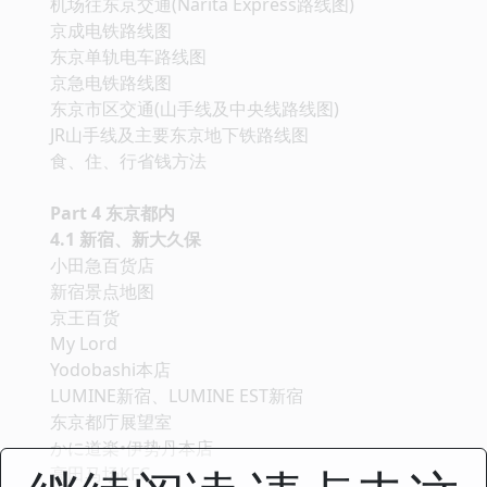
机场往东京交通(Narita Express路线图)
京成电铁路线图
东京单轨电车路线图
京急电铁路线图
东京市区交通(山手线及中央线路线图)
JR山手线及主要东京地下铁路线图
食、住、行省钱方法
Part 4 东京都内
4.1 新宿、新大久保
小田急百货店
新宿景点地图
京王百货
My Lord
Yodobashi本店
LUMINE新宿、LUMINE EST新宿
东京都庁展望室
かに道楽•伊势丹本店
高田马场KFC