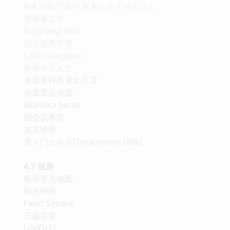
Ark Hills广场˙六本木ヒルズマルシェ
赤坂蚤之市
Roppongi Hills
国立新美术馆
Cafe Frangipan
麻布かりんと
永坂更科布屋太兵卫
赤坂景点地图
Akasaka Sacas
国会议事堂
东京铁塔
虎ノ门ヒルズ(Toranomon Hills)
4.7 银座
银座景点地图
和光钟塔
Fancl Square
三越百货
UNIQLO