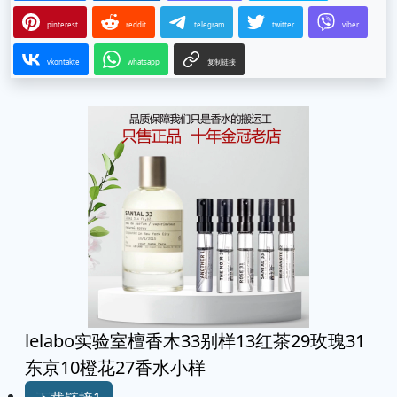
pinterest
reddit
telegram
twitter
viber
vkontakte
whatsapp
复制链接
lelabo实验室檀香木33别样13红茶29玫瑰31
东京10橙花27香水小样