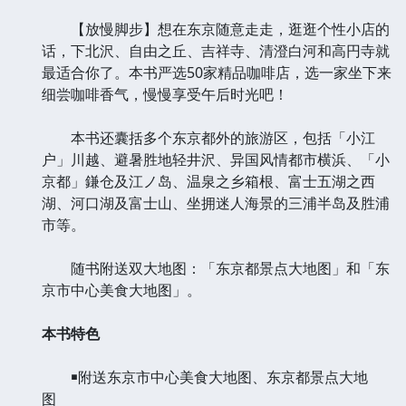
【放慢脚步】想在东京随意走走，逛逛个性小店的
话，下北沢、自由之丘、吉祥寺、清澄白河和高円寺就
最适合你了。本书严选50家精品咖啡店，选一家坐下来
细尝咖啡香气，慢慢享受午后时光吧！
本书还囊括多个东京都外的旅游区，包括「小江
户」川越、避暑胜地轻井沢、异国风情都市横浜、「小
京都」鎌仓及江ノ岛、温泉之乡箱根、富士五湖之西
湖、河口湖及富士山、坐拥迷人海景的三浦半岛及胜浦
市等。
随书附送双大地图：「东京都景点大地图」和「东
京市中心美食大地图」。
本书特色
￭附送东京市中心美食大地图、东京都景点大地
图