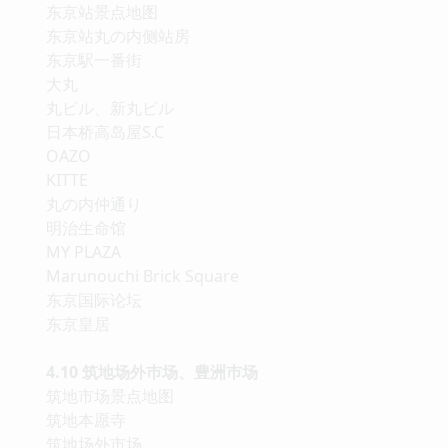
东京站景点地图
东京站丸の内侧站房
东京駅一番街
大丸
丸ビル、新丸ビル
日本桥高岛屋S.C
OAZO
KITTE
丸の内仲通り
明治生命馆
MY PLAZA
Marunouchi Brick Square
东京国际论坛
东京皇居
4.10 筑地场外巿场、豊洲巿场
筑地市场景点地图
筑地本愿寺
筑地场外市场