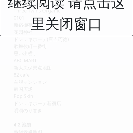
继续阅读 请点击这
BEAMS Japan
Three Twins Organic
里关闭窗口
0101
新宿御苑
花园神社
ドン．キホーテ(唐吉诃德)
歌舞伎町一番街
思い出横丁
ABC MART
新大久保景点地图
82 cafe
军舰マンション
韩国広场
Pop Skin
ドン．キホーテ新宿店
明洞のり巻き
4.2 池袋
池袋景点地图