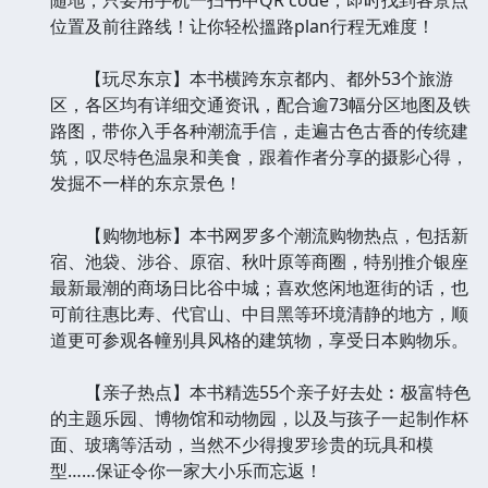
位置及前往路线！让你轻松搵路plan行程无难度！
【玩尽东京】本书横跨东京都内、都外53个旅游
区，各区均有详细交通资讯，配合逾73幅分区地图及铁
路图，带你入手各种潮流手信，走遍古色古香的传统建
筑，叹尽特色温泉和美食，跟着作者分享的摄影心得，
发掘不一样的东京景色！
【购物地标】本书网罗多个潮流购物热点，包括新
宿、池袋、涉谷、原宿、秋叶原等商圈，特别推介银座
最新最潮的商场日比谷中城；喜欢悠闲地逛街的话，也
可前往惠比寿、代官山、中目黑等环境清静的地方，顺
道更可参观各幢别具风格的建筑物，享受日本购物乐。
【亲子热点】本书精选55个亲子好去处︰极富特色
的主题乐园、博物馆和动物园，以及与孩子一起制作杯
面、玻璃等活动，当然不少得搜罗珍贵的玩具和模
型……保证令你一家大小乐而忘返！