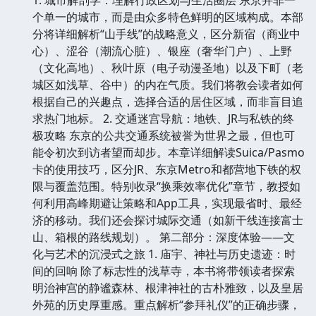
个单一的城市，而是由众多特色鲜明的区域构成。本部
分将详细解析“山手线”的战略意义，区分新宿（商业中
心）、涩谷（潮流心脏）、银座（奢华门户）、上野
（文化高地）、秋叶原（电子动漫圣地）以及下町（老
城区如浅草、谷中）的内在气质。我们将教会读者如何
根据自己的兴趣点，选择合适的居住区域，而非盲目追
求热门地标。 2. 交通迷宫导航：地铁、JR与私铁的终
极攻略 东京的公共交通系统被誉为世界之最，但也可
能令初次到访者望而却步。本章详细解读Suica/Pasmo
卡的使用技巧，区分JR、东京Metro和都营地下铁的权
限与覆盖范围。特别收录“换乘效率优化”章节，教授如
何利用高峰期避让策略和App工具，实现最省时、最经
济的移动。我们还会探讨城际交通（如新干线连接富士
山、箱根的路线规划）。 第二部分：深度体验——文
化与艺术的沉浸式之旅 1. 庙宇、神社与历史遗迹：时
间的回响 除了标志性的浅草寺，本书将带领读者探索
明治神宫的静谧森林、根津神社的古朴雅致，以及皇居
外苑的历史厚重感。重点解析“参拜礼仪”的正确步骤，