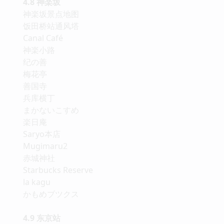
4.8 神楽坂
神楽坂景点地图
饭田桥站通风塔
Canal Café
神楽小路
纪の善
梅花亭
善国寺
兵库横丁
まかないこすめ
楽日庵
Saryo本店
Mugimaru2
赤城神社
Starbucks Reserve
la kagu
かもめブツクス
4.9 东京站