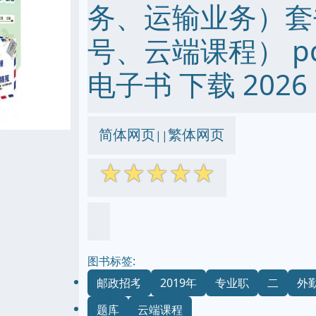
务、运输业务）套
号、云端课程） pdf 
电子书 下载 2026
简体网页
繁体网页
||
☆
☆
☆
☆
☆
图书标签:
邮政招考
2019年
专业职
二
外
题库
云端课程