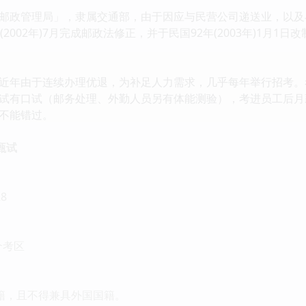
邮政管理局」，隶属交通部，由于因应与民营公司递送业，以及
2002年)7月完成邮政法修正，并于民国92年(2003年)1月1
近年由于连续办理优退，为补足人力需求，几乎每年举行招考。
试有口试（邮务处理、外勤人员另有体能测验），考进员工后月薪
不能错过。
甄试
8
个考区
国籍，且不得兼具外国国籍。