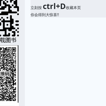
ctrl+D
立刻按
收藏本页
你会得到大惊喜!!