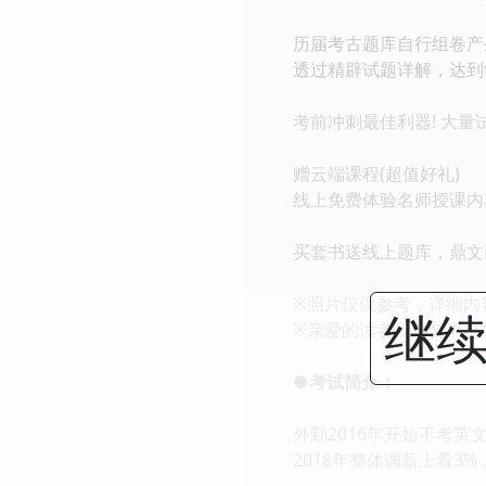
历届考古题库自行组卷产
透过精辟试题详解，达到
考前冲刺最佳利器! 大量
赠云端课程(超值好礼)
线上免费体验名师授课内容
买套书送线上题库，鼎文
※照片仅供参考，详细内
继续
※亲爱的读者：本套书出
●考试简介：
外勤2016年开始不考英
2018年整体调薪上看3