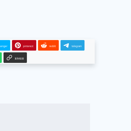
senger
pinterest
reddit
telegram
复制链接