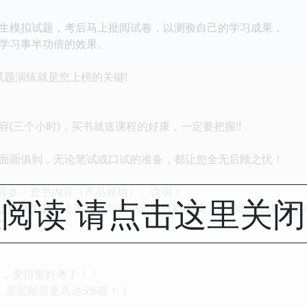
生模拟试题，考后马上批阅试卷，以测验自己的学习成果，
学习事半功倍的效果。
试题演练就是您上榜的关键!
(三个小时)，买书就送课程的好康，一定要把握!!
面面俱到，无论笔试或口试的准备，都让您全无后顾之忧！
容参「套书内容（产品规格）」说明！
阅读 请点击这里关
版日期为最初上架日，与单书出版日期不同，单书出版日期请依
文，变得更好考了！！
%，基层邮差更高达5%喔！！