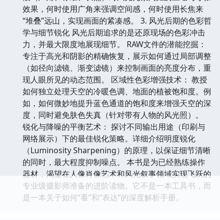
效果，何时使用广角来强调空间感，何时使用长焦来
“堆叠”远山，实现画面的紧凑感。 3. 风光后期的色彩哲
学与细节锐化 风光后期追求的是还原现场的色彩冲击
力，并最大限度地展现细节。 RAW文件的潜能挖掘：
专注于高光和阴影的精确恢复，展示如何通过局部调整
（如径向滤镜、渐变滤镜）来控制画面的亮度分布，重
现人眼所见的动态范围。 区域性色彩增强技术： 教授
如何独立处理天空的冷暖色调、地面的植被饱和度。例
如，如何微妙地提升蓝色通道的饱和度来增强天空的深
度，同时避免肤色失真（针对带有人物的风光照）。
锐化与降噪的平衡艺术： 探讨不同输出用途（印刷与
网络展示）下的最佳锐化策略。详细介绍明度锐化
（Luminosity Sharpening）的原理，以保证细节清晰
的同时，最大程度抑制噪点。 本书是为已经熟练操作
器材，渴望在人像肖像艺术和风光叙事领域实现飞跃的
专业级摄影师准备的进阶读物。它不是一本工具书，而
是一本关于如何“看”和“表达”的深度解析手册。