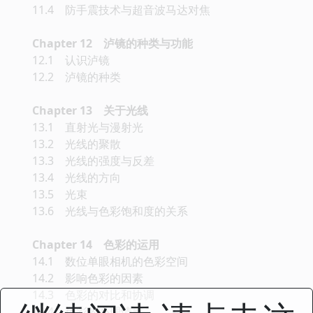
11.4 防手震技术与超音波马达对焦
Chapter 12 泸镜的种类与功能
12.1 认识泸镜
12.2 泸镜的种类
Chapter 13 关于光线
13.1 直射光与漫射光
13.2 光线的聚散
13.3 光线的强度与反差
13.4 光线的方向
13.5 光束
13.6 光线与色彩饱和度的关系
Chapter 14 色彩的运用
14.1 数位单眼相机的色彩空间
14.2 影响色彩的因素
14.3 色彩的对比和协调
14.4 色彩的心理情感