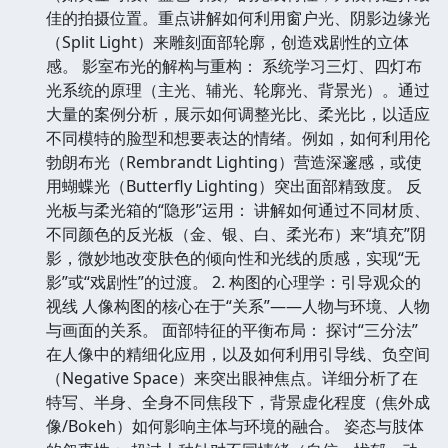
佳的拍摄位置。重点讲解如何利用窗户光、阴影边缘光
（Split Light）来雕刻面部轮廓，创造戏剧性的立体
感。 影室布光的解构与重构： 系统学习三灯、四灯布
光系统的原理（主光、辅光、轮廓光、背景光）。通过
大量的案例分析，展示如何调整光比、柔光比，以适应
不同模特的脸型和想要表达的情绪。例如，如何利用伦
勃朗布光（Rembrandt Lighting）营造深邃感，或使
用蝴蝶光（Butterfly Lighting）突出面部精致度。 反
光板与柔光箱的“隐形”运用： 讲解如何通过不同材质、
不同颜色的反光板（金、银、白、柔光布）来“填充”阴
影，微妙地改变肤色的倾向性和光线的质感，实现“无
影”或“戏剧性”的过渡。 2. 构图的心理学：引导观众的
视线 人像构图的核心在于“关系”——人物与环境、人物
与画面的关系。 面部特征的平衡布局： 探讨“三分法”
在人像中的精细化应用，以及如何利用引导线、负空间
（Negative Space）来突出眼神焦点。详细分析了在
特写、半身、全身不同焦段下，背景虚化程度（焦外成
像/Bokeh）如何影响主体与环境的融合。 姿态与肢体