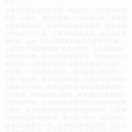
评分
这本书简直是摄影新手的一场及时雨！我之前拿到我
的第一台单反，感觉它就像一个高科技玩具，菜单里
密密麻麻的选项，各种术语听得云里雾里，拍出来的
照片总是不尽人意，不是太暗就是太亮，要么就是模
糊不清。这本《DSLR单眼数位摄影完全学习手册》
正好满足了我这种“抓瞎”状态的需求。它从最基础的
相机握持姿势，到如何正确安装镜头，再到如何清洁
感光元件，这些看似微不足道却至关重要的小细节，
书中都一一讲解得非常到位，而且配有清晰的图示，
让我一看就懂。最让我惊喜的是，它并没有直接抛出
大量的专业术语，而是循序渐进地引导我理解光圈、
快门速度、ISO这些核心概念，并且通过很多实际的
拍摄场景举例，比如如何在光线不足的室内拍出清晰
的照片，如何在阳光强烈的户外捕捉到细节，以及如
何利用景深来突出主体。看完第一部分，我感觉自己
就像脱胎换骨了一样，对相机不再感到畏惧，而是充