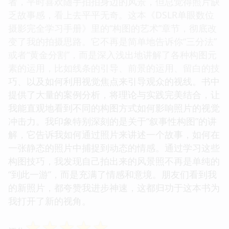
者，平时喜欢随手拍拍身边的风景，但总觉得照片缺
乏故事感，看上去平平无奇。这本《DSLR单眼数位
摄影完全学习手册》里的“构图的艺术”章节，彻底改
变了我的拍摄思路。它不再是简单地告诉你“三分法”
或者“黄金分割”，而是深入浅出地讲解了各种构图元
素的运用，比如线条的引导、前景的运用、留白的技
巧、以及如何利用视觉焦点来引导观众的视线。书中
提供了大量的案例分析，将理论与实践完美结合，让
我能直观地看到不同的构图方式如何影响照片的视觉
冲击力。我印象特别深刻的是关于“叙事性构图”的讲
解，它告诉我如何通过照片来讲述一个故事，如何在
一张静态的照片中捕捉到动态的情感。通过学习这些
构图技巧，我发现自己拍出来的风景照不再是单纯的
“到此一游”，而是充满了情感和意境。朋友们看到我
的新照片，都夸赞我进步神速，这都归功于这本书为
我打开了新的视角。
☆
☆
☆
☆
☆