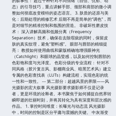
的叙事性： 超过十种针对不同情绪（自信、忧郁、动
态）的引导技巧，重点讲解手部、颈部和肩部的微小调
整如何彻底改变模特的姿态语言。 3. 肤质的还原与美
化：后期处理的精修艺术 后期不再是简单的“调色”，而
是对细节的精准控制和氛围的营造。 非破坏性磨皮技
术： 深入讲解高频和低频分离（Frequency
Separation）技术，确保在去除瑕疵的同时，保留皮
肤的真实纹理，避免“塑料感”。 眼部与唇部的精细提
亮： 教授如何使用曲线和蒙版精确地增强眼神光
（Catchlight）和眼球的晶莹感，以及如何控制唇部的
色彩饱和度与光泽度。 色彩分级的专业流程： 针对不
同风格（胶片复古风、影棚商业风、暗黑艺术风）建立
专属的色彩查找表（LUTs）构建流程，实现色彩的统
一性和一致性。 --- 第二部分：超越风景的界限——风
光摄影的宏大叙事 风光摄影要求摄影师不仅是记录
者，更是环境的诠释者。本书聚焦于如何捕捉自然界转
瞬即逝的壮丽时刻，并将其转化为具有深度和层次感的
作品。 1. 掌控时间维度：长曝光与动态流 风光摄影
中，时间的控制是区分平庸与震撼的关键。 中灰渐变