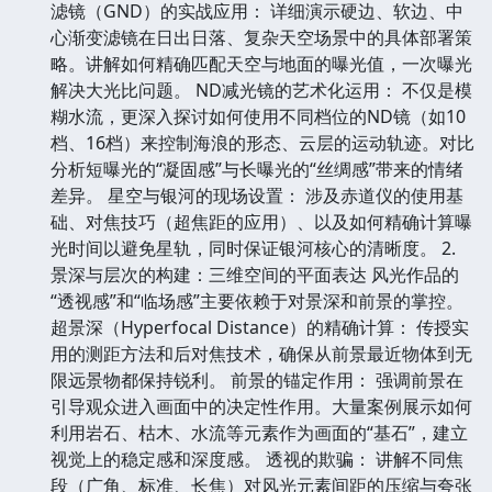
滤镜（GND）的实战应用： 详细演示硬边、软边、中
心渐变滤镜在日出日落、复杂天空场景中的具体部署策
略。讲解如何精确匹配天空与地面的曝光值，一次曝光
解决大光比问题。 ND减光镜的艺术化运用： 不仅是模
糊水流，更深入探讨如何使用不同档位的ND镜（如10
档、16档）来控制海浪的形态、云层的运动轨迹。对比
分析短曝光的“凝固感”与长曝光的“丝绸感”带来的情绪
差异。 星空与银河的现场设置： 涉及赤道仪的使用基
础、对焦技巧（超焦距的应用）、以及如何精确计算曝
光时间以避免星轨，同时保证银河核心的清晰度。 2.
景深与层次的构建：三维空间的平面表达 风光作品的
“透视感”和“临场感”主要依赖于对景深和前景的掌控。
超景深（Hyperfocal Distance）的精确计算： 传授实
用的测距方法和后对焦技术，确保从前景最近物体到无
限远景物都保持锐利。 前景的锚定作用： 强调前景在
引导观众进入画面中的决定性作用。大量案例展示如何
利用岩石、枯木、水流等元素作为画面的“基石”，建立
视觉上的稳定感和深度感。 透视的欺骗： 讲解不同焦
段（广角、标准、长焦）对风光元素间距的压缩与夸张