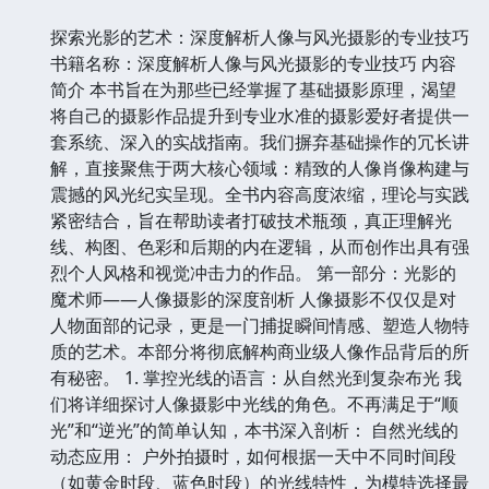
探索光影的艺术：深度解析人像与风光摄影的专业技巧
书籍名称：深度解析人像与风光摄影的专业技巧 内容
简介 本书旨在为那些已经掌握了基础摄影原理，渴望
将自己的摄影作品提升到专业水准的摄影爱好者提供一
套系统、深入的实战指南。我们摒弃基础操作的冗长讲
解，直接聚焦于两大核心领域：精致的人像肖像构建与
震撼的风光纪实呈现。全书内容高度浓缩，理论与实践
紧密结合，旨在帮助读者打破技术瓶颈，真正理解光
线、构图、色彩和后期的内在逻辑，从而创作出具有强
烈个人风格和视觉冲击力的作品。 第一部分：光影的
魔术师——人像摄影的深度剖析 人像摄影不仅仅是对
人物面部的记录，更是一门捕捉瞬间情感、塑造人物特
质的艺术。本部分将彻底解构商业级人像作品背后的所
有秘密。 1. 掌控光线的语言：从自然光到复杂布光 我
们将详细探讨人像摄影中光线的角色。不再满足于“顺
光”和“逆光”的简单认知，本书深入剖析： 自然光线的
动态应用： 户外拍摄时，如何根据一天中不同时间段
（如黄金时段、蓝色时段）的光线特性，为模特选择最