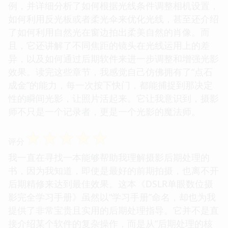
例，并详细分析了如何根据光线条件调整相机设置，
如何利用反光板或者柔光伞来优化光线，甚至还介绍
了如何利用自然光在窗边拍出柔美自然的肖像。而
且，它还讲解了不同焦距的镜头在光线运用上的差
异，以及如何通过后期软件来进一步调整和增强光影
效果。读完这些章节，我感觉自己仿佛拥有了“点石
成金”的能力，每一次按下快门，都能捕捉到那决定
性的瞬间光影，让照片活起来。它让我意识到，摄影
师不只是一个记录者，更是一个光影的魔法师。
☆
☆
☆
☆
☆
评分
我一直在寻找一本能够帮助我理解摄影后期处理的
书，因为我知道，即使是最好的前期拍摄，也离不开
后期精修来达到最佳效果。这本《DSLR单眼数位摄
影完全学习手册》虽然以“学习手册”命名，却也为我
提供了非常宝贵且实用的后期处理指导。它并不是直
接介绍某个软件的复杂操作，而是从“后期处理的核