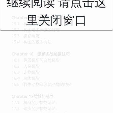
继续阅读 请点击这
14.5 发现和创造色彩
里关闭窗口
Chapter 15 摄影构图
15.1 构图的基本原则
15.2 构图诸多元素的处理
15.3 摄影角度
15.4 构图的基本方法
Chapter 16 摄影实战拍摄技巧
16.1 风景摄影和自然摄影
16.2 人像摄影
16.3 宠物摄影
16.4 鸟类摄影
16.5 野生动物及其他动物的拍摄
Chapter 17器材的保养
17.1 机身的养护与清洁
17.2 镜头的养护与清洁