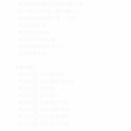
．就算有离群值也想用有母数分析！
．另一种估计方法（最大概似法）
．输出结果的判读方法（汇整）
．表面上的关系
．罗吉特回归分析
．各式统计分析软体
．应该用哪种分析方法？
．乳癌检查争论
【伟人传】
．伟人传① 卡尔‧皮尔生
．伟人传② 法兰西斯‧高尔顿
．伟人传③ 凯特勒
．伟人传④ 南丁格尔
．伟人传⑤ 尼曼与皮尔生
．伟人传⑥ 罗纳‧爱默‧费雪
．伟人传⑦ 法兰克‧魏克生
．伟人传⑧ 托马斯‧贝叶斯