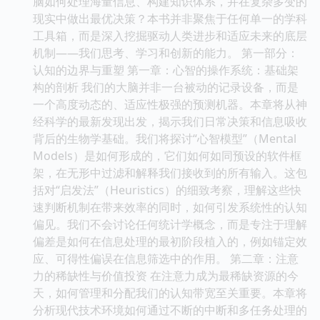
脑如何处理海量信息、构建知识体系，并在复杂多变的
现实中做出最优决策？本书并非聚焦于任何单一的学科
工具箱，而是深入挖掘驱动人类进步和适应未来的底层
机制——我们思考、学习和创新的能力。 第一部分：
认知的边界与重塑 第一章：心智的操作系统：基础架
构的剖析 我们的大脑并非一台被动的记录设备，而是
一个高度动态的、适应性极强的预测机器。本章将从神
经科学的最新发现出发，揭示我们日常决策和信息吸收
背后的生物学基础。我们将探讨“心智模型”（Mental
Models）是如何形成的，它们如何如同预设的软件框
架，在无形中过滤和解释我们接收到的所有输入。这包
括对“启发法”（Heuristics）的细致考察，理解这些快
速判断机制在带来效率的同时，如何引发系统性的认知
偏见。我们不会讨论任何统计学概念，而是专注于理解
偏差是如何在信息处理的最初阶段植入的，例如锚定效
应、可得性偏误在信息筛选中的作用。 第二章：注意
力的稀缺性与价值投资 在注意力成为最稀缺资源的今
天，如何管理和分配我们的认知带宽至关重要。本章将
分析现代技术环境如何通过不断的中断和多任务处理的