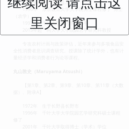
继续阅读 请点击这
1966年 生于茨城县水户市
1996年 东京农工大学大学院博士课程修了 博士
（农学）
里关闭窗口
1997年 千叶大学园艺学部助手
2015年起 同大学大学院园艺学研究科教授
专攻农村计画与政策评估，近年来参与多项食品安
全性消费者意识调查研究。授课除了统计学外，也有计
量经济学和消费者行为论等课程。
丸山敦史（Maruyama Atsushi）
【第1章、第2章、第9章、第10章、第11章（大数
据）、附录A】
1972年 生于长野县长野市
1996年 千叶大学大学院园艺学研究科硕士课程
修了
2001年 千叶大学取得博士（学术）学位