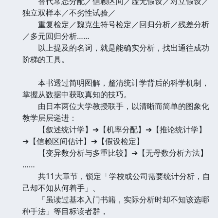
替代常态分配／信赖区间／虚无假设／对立假设／
独立双样本／不劣性试验／
重复检定／魏克生符号检定／回归分析／残差分析
／多元回归分析……
以上提及的名词，就是能确实分析，找出通往成功
阶梯的工具。
本书透过简明图解，釐清统计学背后的科学机制，
掌握从数据中获取真知的技巧。
由日本两位大学教授联手，以清晰而简单的图象化
教学层层递进：
【叙述统计学】➔【机率分配】➔【推论统计学】
➔【信赖区间估计】➔【假设检定】
【变异数分析与多重比较】➔【无母数分析方法】
……
共11大章节，锁定「学校或公司需要统计分析，自
己却不知从何着手」、
「虽读过基本入门书籍，实际分析时却不知该选哪
种手法」等目标读者群，