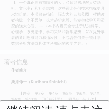
用。一个真正具有前瞻性的人，必须能够理解人类动
机、文化变迁和社会结构，这些远比任何技术指标更具
永恒价值。本书旨在描绘一幅宏大的认知蓝图，帮助读
者构建一个不受单一技术趋势束缚、能够持续学习和适
应的强大心智。 --- （本书内容完全专注于认知科学、
心理学、系统思维、学习策略和哲学思辨，旨在提升读
者的通用思维能力和适应性，不包含任何关于统计学、
数据分析方法或具体学科知识的教学内容。）
著者信息
作者简介
栗原伸一（Kurihara Shinichi）
【序章、第3章、第4章、第5章、第6章、第7章、
第8章、第11章（贝氏统计学）、附录B、伟人传】