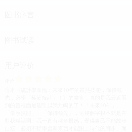
图书序言
图书试读
用户评价
☆
☆
☆
☆
☆
评分
這本《統計學圖鑑：未來10年的最熱技能，保持領
先，必學「極簡統計」！》的書名，真的是我最近看
到的書裡面最能引起我共鳴的了！「未來10年」、
「最熱技能」、「保持領先」，這幾個字根本就是在
對我喊話啊！我一直有種危機感，覺得自己不能故步
自紜，必須不斷學習新東西才能跟上時代的腳步。而