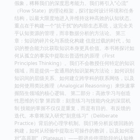
假象，稀释我们的深度思考能力。我们将引入“心流”
（Flow State）的理论框架，探讨如何设计环境和任务
结构，以最大限度地进入并维持这种高效的认知状态。
重点在于构建一个“抗干扰”的内部生态系统，这完全关
乎认知资源的管理，而非数据分析的方法论。 第三
章：知识的碎片化与系统化构建 信息过载的时代，知
识的整合能力比获取知识本身更具价值。本书将探讨如
何从孤立的事实中提取出普适性的原理（First
Principles Thinking）。我们不会教授任何特定的知识
领域，而是提供一套通用的知识架构方法论：如何识别
知识间的层级关系、如何建立跨学科的联系网络，以及
如何使用类比推理（Analogical Reasoning）来快速掌
握陌生领域的核心逻辑。 第二部分：高效学习与创造
性思维的引擎 第四章：刻意练习与技能内化的深层机
制 技能的掌握不仅仅是重复，而是有目的、有反馈的
迭代。本章将深入研究“刻意练习”（Deliberate
Practice）背后的心理学机制。我们将分析反馈回路的
构建，如何从经验中提取出可操作的教训，以及如何应
对“高原期”（Plateaus）——即进步停滞阶段的认知挑