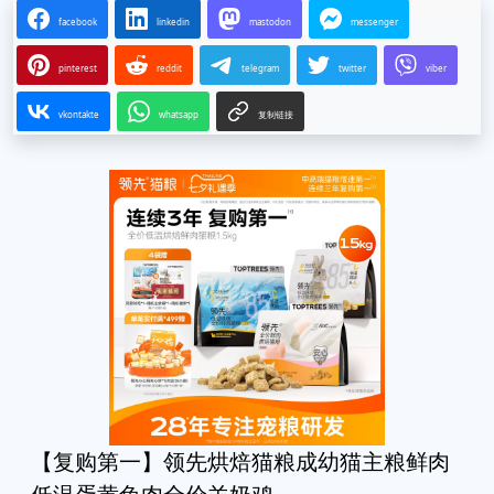
facebook
linkedin
mastodon
messenger
pinterest
reddit
telegram
twitter
viber
vkontakte
whatsapp
复制链接
【复购第一】领先烘焙猫粮成幼猫主粮鲜肉