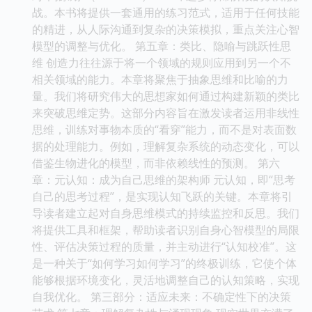
战。本书将提供一套通用的练习范式，适用于任何技能
的精进，从人际沟通到复杂的决策模拟，重点关注心智
模型的调整与优化。 第五章：类比、隐喻与跳跃性思
维 创造力往往源于将一个领域的规则应用到另一个不
相关领域的能力。本章将聚焦于抽象思维和比喻的力
量。我们将研究伟大的思想家如何通过构建新颖的类比
来突破思维定势。这部分内容旨在激发读者运用非线性
思维，训练对事物本质的“看穿”能力，而不是对表面数
据的处理能力。例如，理解复杂系统的动态变化，可以
借鉴生物进化的模型，而非依赖线性的预测。 第六
章：元认知：成为自己思维的架构师 元认知，即“思考
自己的思考过程”，是实现认知飞跃的关键。本章将引
导读者建立起对自身思维模式的持续监控和反思。我们
将提供工具和框架，帮助读者识别自身心智模型的局限
性、评估决策过程的质量，并主动进行“认知校准”。这
是一种关于“如何学习如何学习”的终极训练，它使个体
能够根据环境变化，灵活地调整自己的认知策略，实现
自我优化。 第三部分：适应未来：不确定性下的决策