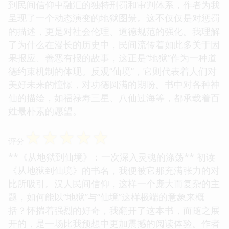
到民间信仰中融汇的独特刑罚和审判体系，作者为我
呈现了一个动态演变的地狱图景。这不仅仅是对惩罚
的描述，更是对社会伦理、道德规范的强化。我理解
了为什么在漫长的历史中，民间流传着如此多关于因
果报应、善恶有报的故事，这正是“地狱”作为一种道
德约束机制的体现。反观“仙境”，它则代表着人们对
美好未来的憧憬，对功德圆满的期盼。书中对各种神
仙的描绘，如福禄寿三星、八仙过海等，都承载着百
姓最朴素的愿望。
☆
☆
☆
☆
☆
评分
**《从地狱到仙境》：一次深入灵魂的涤荡** 初读
《从地狱到仙境》的书名，我便被它那充满张力的对
比所吸引。汉人民间信仰，这样一个庞大而复杂的主
题，如何能以“地狱”与“仙境”这样极端的意象来概
括？怀揣着强烈的好奇，我翻开了这本书，而随之展
开的，是一场比我预想中更加震撼的阅读体验。作者