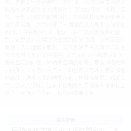
长，更像是一场跨越时空的对话。我仿佛与古老的汉
族先民隔着岁月的长河对话，倾听他们对于生死、善
恶、天地万物的理解与感悟。作者以其深厚的学养和
独特的视角，为我打开了一扇通往汉人民间信仰深处
的门。 书中所探讨的“地狱”，并非仅仅是简单的惩
罚，它更是对人类道德底线的反复强调。从阎罗王判
案到十八层地狱的酷刑，无不反映了古人对于罪恶的
警惕和对公平正义的渴望。而“仙境”则承载着人们对
美好生活的向往，对功德圆满的期盼。那些神话故事
中的仙人，虽然神通广大，却也常常与凡人有着情感
的牵绊，这种人化的神灵形象，使得信仰更加贴近生
活，更具人情味。这本书让我看到了信仰在维系社会
秩序、安抚人心方面所扮演的重要角色。
相关视频
民間信仰佛道不分？揭陰間主宰「各