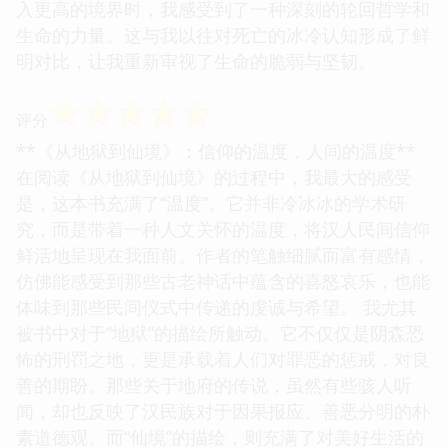
入更高的境界时，我感受到了一种深刻的轮回哲学和
生命的力量。这与我以往对死亡的冰冷认知形成了鲜
明对比，让我重新审视了生命的脆弱与坚韧。
☆
☆
☆
☆
☆
评分
**《从地狱到仙境》：信仰的温度，人间的温度**
在阅读《从地狱到仙境》的过程中，我最大的感受
是，这本书充满了“温度”。它并非冷冰冰的学术研
究，而是带着一种人文关怀的温度，将汉人民间信仰
鲜活地呈现在我面前。作者的笔触细腻而富有感情，
仿佛能感受到那些古老神话中蕴含的喜怒哀乐，也能
体味到那些民间仪式中传递的虔诚与希望。 我尤其
被书中对于“地狱”的描绘所触动。它不仅仅是阴森恐
怖的刑罚之地，更是承载着人们对罪恶的惩戒，对良
善的期盼。那些关于地府的传说，虽然有些骇人听
闻，却也反映了汉民族对于因果报应、善恶分明的朴
素道德观。而“仙境”的描绘，则充满了对美好生活的