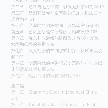
《玄风庆会图》为例 3
第二章 道教与地方信仰—以温元帅信仰为例 19
第三章 吕洞宾信仰与全真教的关系—以山西水
乐宫为例 51
第四章 台湾的吕洞宾信仰—以指南宫为例 83
第五章 台湾王爷信仰研究的回顾与展望 105
第六章 屏东县东港镇的建醮仪式兼探讨火醮、
水醮和瘟醮的关系 139
第七章 汉人社会的神判仪式初探—从斩鸡头说
起 191
第八章 明清两代的控告仪式：宗教与司法连续
体的形塑过程初探 233
第九章 战后台湾的宗教与政权 287
第二篇
第一章 Changing Gods in Medieval China
315
第二章 Taoist Ritual and Popular Cults of