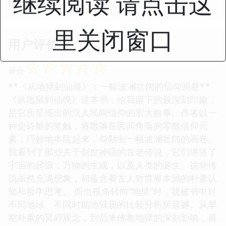
继续阅读 请点击这
图书试读
里关闭窗口
用户评价
☆
☆
☆
☆
☆
评分
**《从地狱到仙境》：一幅波澜壮阔的信仰画卷**
《从地狱到仙境》这本书，给我留下的最深刻印象，
是它所呈现出的汉人民间信仰的宏大叙事。作者以一
种史诗般的笔触，将散落在民间角落的零散信仰元
素，巧妙地串联起来，勾勒出一幅波澜壮阔的画卷。
我看到了那些关于创世神话的古老传说，它们讲述了
宇宙的起源，万物的生成，以及人类的诞生。这些传
说虽然充满想象，却蕴含着古人对世界本源的朴素认
知和哲学思考。 而当视角转向“地狱”时，我被书中对
不同地域、不同时期地狱观的比较分析所震撼。从早
期朴素的冥府观念，到后来佛教地狱的深刻影响，再