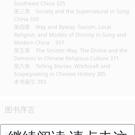
Southeast China 325
第三章 Society and the Supernatural in Song
China 339
第四章 Way and Byway. Taoism, Local
Religion, and Models of Divinity in Sung and
Modern China 357
第五章 The Sinister Way. The Divine and the
Demonic in Chinese Religious Culture 371
第六章 Telling Stories: Witchcraft and
Scapegoating in Chinese History 385
本书索引 393
图书序言