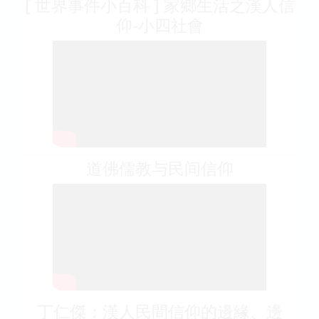
[ 世界事件小百科 ] 家鄉生活之漢人信
仰-小四社會
道佛儒教与民间信仰
丁仁傑：漢人民間信仰的邊緣、邊