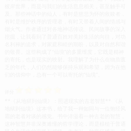
彼岸世界，而是与我们的生活息息相关，甚至触手可
及。那些神话中的仙人，有时是慈悲为怀的救赎者，
有时是维护秩序的管理者，有时又带着人间的情感与
烟火气。作者通过对各地神话传说、民间故事的深入
挖掘，让我看到了普通百姓对美好生活的向往，对功
名利禄的追求，对家庭和睦的期盼，以及对自然和谐
的敬畏。这些构成了“仙境”的多重维度，它既是精神
的寄托，也是现实的映射。我理解了为什么在物质匮
乏的年代，人们仍然能够保持乐观和希望，因为在他
们的信仰中，总有一个可以寄托的“仙境”。
☆
☆
☆
☆
☆
评分
**《从地狱到仙境》：照进现实的古老智慧** 《从
地狱到仙境》这本书，给了我一种如同与一位饱经风
霜的老者对谈的感觉。书中洋溢着一种古老的智慧，
这种智慧并非深奥难懂的哲学理论，而是根植于普通