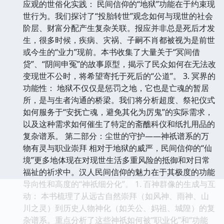
应观的世俗化实践： 民间信仰的“地狱”功能在于约束现
世行为。我们探讨了“投胎转世”观念如何与现世的社会
阶层、财富分配产生复杂关联。报应并非总是死后才发
生，很多时候，疾病、灾祸、子嗣不肖都被视为是前世
或今生的“业力”现前。本书收集了大量关于“冥间借
贷”、“阴间申冤”的故事原型，揭示了民众如何在无法改
变现世不公时，将希望寄托于死后的“公道”。 3. 冥界的
功能性： 地狱不仅仅是惩罚之地，它也是亡魂的暂居
所，是与生者沟通的桥梁。我们将分析超度、祭祀仪式
如何服务于“安抚亡魂，避免其化为厉鬼”的实际需求，
以及这种需求如何催生了特定的斋醮科仪和纸扎用品的
复杂谱系。 第二部分：尘世的守护——神祇谱系的万
物有灵与职业崇拜 相对于地狱的威严，民间信仰的“仙
境”更多地体现在对现世生活多重风险的抵御和对日常
福祉的祈求中。汉人民间信仰的魅力在于其极度的功能
导向性和高度的“神祇细分化”。 1. 百神群像的生成与互
动： 本书梳理了从远古自然崇拜（如风神、雨神、山
川之灵）到历史人物神化（如关公、妈祖、城隍）的复
杂谱系。重点分析了这些神祇如何被“职业化”和“功能