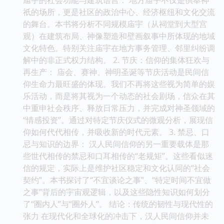
祇的场所，更是社区的政治中心、经济枢纽和文化交流
的舞台。本书将分析不同规模庙宇（从祠堂到大型宫
观）在建筑布局、神像塑造和壁画叙事中所体现的地域
文化特色。特别关注庙宇在地方事务管理、邻里纠纷调
解中的非正式权力结构。 2. 节庆：信仰的集体狂欢与
再生产： 庙会、赛神、神明圣诞等节庆活动是民间信
仰生命力最旺盛的体现。我们不再将这些视为简单的娱
乐活动，而是将其视为一个动态的社会剧场，信众在其
中重申社会秩序、释放日常压力，并完成对神圣领域的
“情感投资”。通过对特定节庆仪式的微观分析，展现信
仰如何代代相传，并吸收新的时代元素。 3. 禁忌、口
忌与知识的边界： 汉人民间信仰的另一重要载体是那
些世代相传的禁忌和口耳相传的“老规矩”。这些看似迷
信的规定，实际上是维护社区稳定和文化认同的“社会
契约”。本书探讨了“不宜谈论之事”、“特定时间不宜做
之事”背后的宇宙观逻辑，以及这些隐性知识如何划分
了“圈内人”与“圈外人”。 结论：传统的韧性与现代性的
张力 在现代化和全球化的冲击下，汉人民间信仰并未