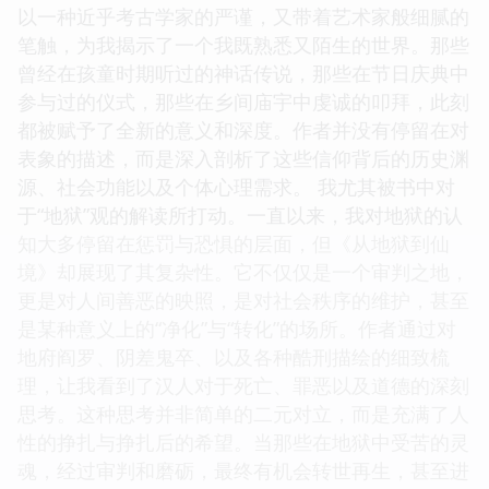
以一种近乎考古学家的严谨，又带着艺术家般细腻的
笔触，为我揭示了一个我既熟悉又陌生的世界。那些
曾经在孩童时期听过的神话传说，那些在节日庆典中
参与过的仪式，那些在乡间庙宇中虔诚的叩拜，此刻
都被赋予了全新的意义和深度。作者并没有停留在对
表象的描述，而是深入剖析了这些信仰背后的历史渊
源、社会功能以及个体心理需求。 我尤其被书中对
于“地狱”观的解读所打动。一直以来，我对地狱的认
知大多停留在惩罚与恐惧的层面，但《从地狱到仙
境》却展现了其复杂性。它不仅仅是一个审判之地，
更是对人间善恶的映照，是对社会秩序的维护，甚至
是某种意义上的“净化”与“转化”的场所。作者通过对
地府阎罗、阴差鬼卒、以及各种酷刑描绘的细致梳
理，让我看到了汉人对于死亡、罪恶以及道德的深刻
思考。这种思考并非简单的二元对立，而是充满了人
性的挣扎与挣扎后的希望。当那些在地狱中受苦的灵
魂，经过审判和磨砺，最终有机会转世再生，甚至进