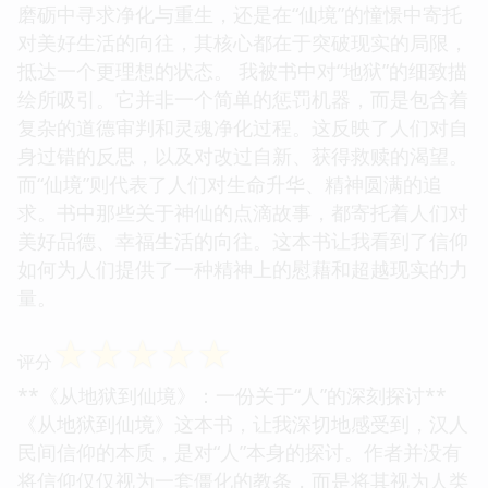
磨砺中寻求净化与重生，还是在“仙境”的憧憬中寄托
对美好生活的向往，其核心都在于突破现实的局限，
抵达一个更理想的状态。 我被书中对“地狱”的细致描
绘所吸引。它并非一个简单的惩罚机器，而是包含着
复杂的道德审判和灵魂净化过程。这反映了人们对自
身过错的反思，以及对改过自新、获得救赎的渴望。
而“仙境”则代表了人们对生命升华、精神圆满的追
求。书中那些关于神仙的点滴故事，都寄托着人们对
美好品德、幸福生活的向往。这本书让我看到了信仰
如何为人们提供了一种精神上的慰藉和超越现实的力
量。
☆
☆
☆
☆
☆
评分
**《从地狱到仙境》：一份关于“人”的深刻探讨**
《从地狱到仙境》这本书，让我深切地感受到，汉人
民间信仰的本质，是对“人”本身的探讨。作者并没有
将信仰仅仅视为一套僵化的教条，而是将其视为人类