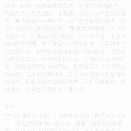
情感、欲望、道德观念的载体。在“地狱”的描绘中，
我看到了人类的恐惧、罪恶感、以及对公平正义的追
求。那些复杂的审判程序，那些形态各异的罪名，都
是对人性弱点的深刻反思。 而“仙境”则寄托了人们对
美好生活、对幸福的无限憧憬。它不仅仅是一个虚无
缥缈的理想国，更是现实生活中的延伸。我看到书中
描绘的神灵，也并非全然是超脱凡俗的存在，他们也
会有喜怒哀乐，也会有七情六欲。这种贴近人性的描
绘，使得信仰更加真实可感，也更容易引起普通民众
的共鸣。这本书让我明白，汉人民间信仰并非是简单
的迷信，而是人类在漫长历史中，不断探索自身、理
解世界、寻求生存意义的一种方式。
☆
☆
☆
☆
☆
评分
**《从地狱到仙境》：信仰的多棱镜，照见人间百态
** 《从地狱到仙境》这本书，就像一面神奇的多棱
镜，将汉人民间信仰的复杂面貌，折射出万千光彩。