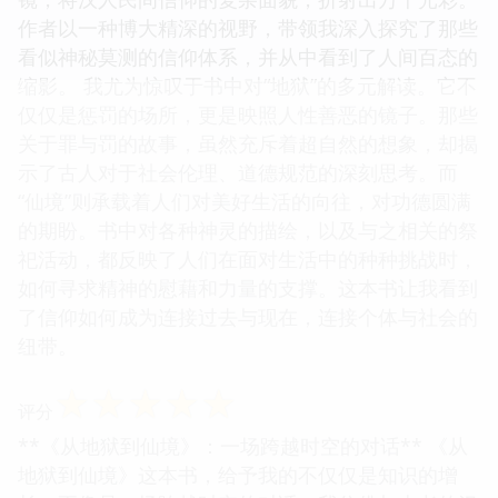
作者以一种博大精深的视野，带领我深入探究了那些
看似神秘莫测的信仰体系，并从中看到了人间百态的
缩影。 我尤为惊叹于书中对“地狱”的多元解读。它不
仅仅是惩罚的场所，更是映照人性善恶的镜子。那些
关于罪与罚的故事，虽然充斥着超自然的想象，却揭
示了古人对于社会伦理、道德规范的深刻思考。而
“仙境”则承载着人们对美好生活的向往，对功德圆满
的期盼。书中对各种神灵的描绘，以及与之相关的祭
祀活动，都反映了人们在面对生活中的种种挑战时，
如何寻求精神的慰藉和力量的支撑。这本书让我看到
了信仰如何成为连接过去与现在，连接个体与社会的
纽带。
☆
☆
☆
☆
☆
评分
**《从地狱到仙境》：一场跨越时空的对话** 《从
地狱到仙境》这本书，给予我的不仅仅是知识的增