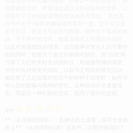
民众生活中的实践与感悟。作者以一种旁征博引、循
循善诱的方式，带领我走进汉人民间信仰的世界，让
我看到了信仰如何渗透到生活的方方面面。 我尤其
对书中关于“地狱”的解读感到耳目一新。它不仅仅是
关于惩罚，更是关于反思与救赎。那些关于鬼魂的传
说，关于审判的仪式，都蕴含着对人性弱点的洞察，
以及对道德底线的强调。这些故事在警示人们不要作
恶的同时，也提供了改过自新的可能性。而“仙境”则
代表了人们对美好生活的向往，对超越苦难的渴望。
书中对各种神灵的描绘，以及与之相关的祭祀活动，
都反映了人们在面对生活中的种种不如意时，如何寻
求心灵的慰藉与精神的寄托。这种信仰并非逃避现
实，而是以一种积极的方式，照亮了前行的道路。
☆
☆
☆
☆
☆
评分
**《从地狱到仙境》：在神话的土壤里，探寻生命的
意义** 《从地狱到仙境》这本书，让我仿佛回到了