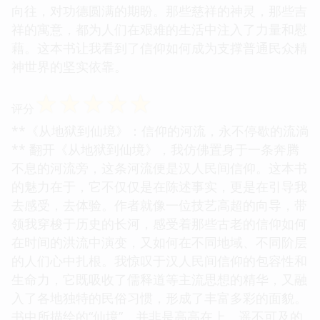
向往，对功德圆满的期盼。那些慈祥的神灵，那些吉
祥的寓意，都为人们在艰难的生活中注入了力量和慰
藉。这本书让我看到了信仰如何成为支撑普通民众精
神世界的坚实依靠。
☆
☆
☆
☆
☆
评分
**《从地狱到仙境》：信仰的河流，永不停歇的流淌
** 翻开《从地狱到仙境》，我仿佛置身于一条奔腾
不息的河流旁，这条河流便是汉人民间信仰。这本书
的魅力在于，它不仅仅是在陈述事实，更是在引导我
去感受，去体验。作者就像一位技艺高超的向导，带
领我穿梭于历史的长河，感受着那些古老的信仰如何
在时间的洪流中演变，又如何在不同地域、不同阶层
的人们心中扎根。我惊叹于汉人民间信仰的包容性和
生命力，它既吸收了儒释道等主流思想的精华，又融
入了各地独特的民俗习惯，形成了丰富多彩的面貌。
书中所描绘的“仙境”，并非是高高在上、遥不可及的