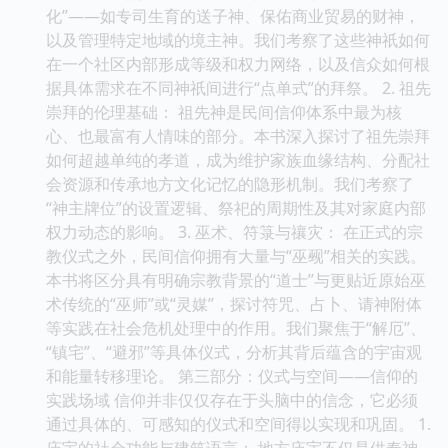
化”——如专司生育的送子神、保佑商业贸易的财神，
以及管理特定地域的境主神。我们考察了这些神祇如何
在一个社区内部形成等级和权力网络，以及信众如何根
据具体需求在不同神祇间进行“点单式”的拜祭。 2. 祖先
崇拜的伦理基础： 祖先神是民间信仰体系中最为核
心、也最富有人情味的部分。本书深入探讨了祖先崇拜
如何超越单纯的孝道，成为维护家族血缘结构、分配社
会资源和传承地方文化记忆的隐形机制。我们考察了
“神主牌位”的设置逻辑、祭祀的周期性及其对家庭内部
权力动态的影响。 3. 巫术、符箓与禳灾： 在正式的宗
教仪式之外，民间信仰拥有大量与“巫觋”相关的实践。
本书将区分具有明确宗教背景的“道士”与更贴近原始巫
术传统的“巫师”或“灵媒”，探讨符咒、占卜、请神附体
等实践在社会危机处理中的作用。我们聚焦于“解厄”、
“镇宅”、“避邪”等具体仪式，分析其背后蕴含的宇宙观
和能量转移理论。 第三部分：仪式与空间——信仰的
实践场域 信仰并非仅仅存在于头脑中的信念，它必须
通过具体的、可感知的仪式和空间得以实现和巩固。 1.
庙宇的社会功能与建筑语言： 地方庙宇不仅是供奉神