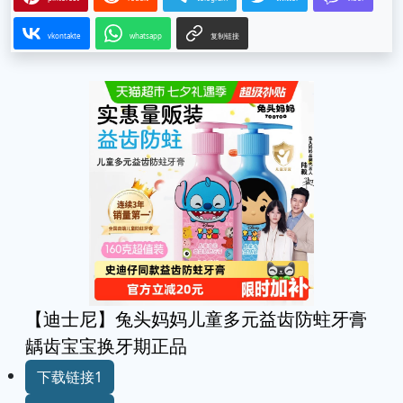
vkontakte
whatsapp
复制链接
【迪士尼】兔头妈妈儿童多元益齿防蛀牙膏
龋齿宝宝换牙期正品
下载链接1