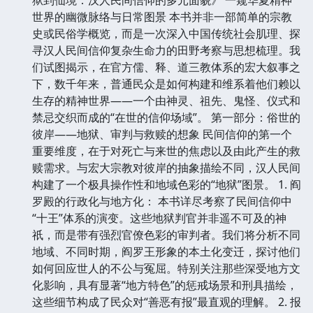
世界的幽微脉络与日常图景 本书并非一部简单的宗教
史或民俗学概览，而是一次深入中国传统社会肌理、探
寻汉人民间信仰复杂生命力的田野考察与思想梳理。我
们试图揭示，在官方儒、释、道三教体系的宏大叙事之
下，数千年来，普通民众是如何构建和维系着他们赖以
生存的精神世界——一个由神灵、祖先、鬼怪、仪式和
禁忌交织而成的“在世的信仰场域”。 第一部分：俗世的
彼岸——地狱、审判与救赎的想象 民间信仰的第一个
重要维度，在于对死亡与来世的焦虑以及由此产生的救
赎需求。与宏大宗教对彼岸的抽象描绘不同，汉人民间
构建了一个极具操作性和地域色彩的“地狱”图景。 1. 阎
罗殿的行政化与地方化： 本书详尽考察了民间信仰中
“十王”体系的演变。这些地狱判官并非遥不可及的神
祇，而是带有强烈官僚色彩的审判者。我们将分析不同
地域、不同时期，阎罗王形象的本土化变迁，探讨他们
如何回应世人的不公与冤屈。特别关注那些深受地方文
化影响，具有显著“地方特色”的惩戒场景和刑具描绘，
这些细节构成了民众对“善恶有报”最直观的理解。 2. 报