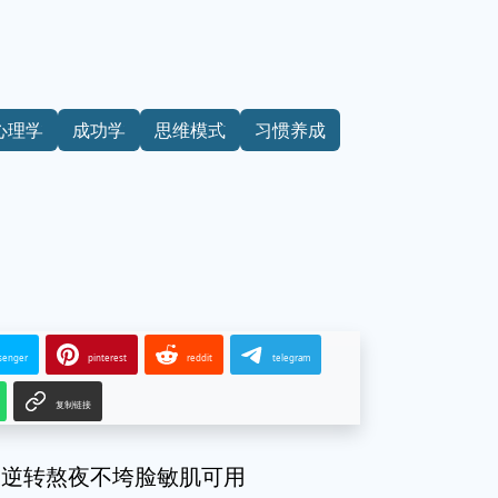
心理学
成功学
思维模式
习惯养成
senger
pinterest
reddit
telegram
复制链接
套逆转熬夜不垮脸敏肌可用