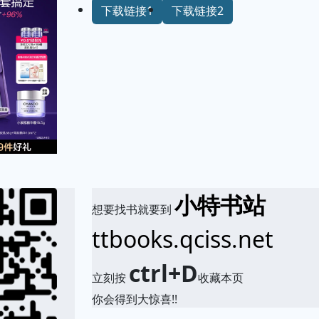
下载链接1
下载链接2
小特书站
想要找书就要到
ttbooks.qciss.net
ctrl+D
立刻按
收藏本页
你会得到大惊喜!!