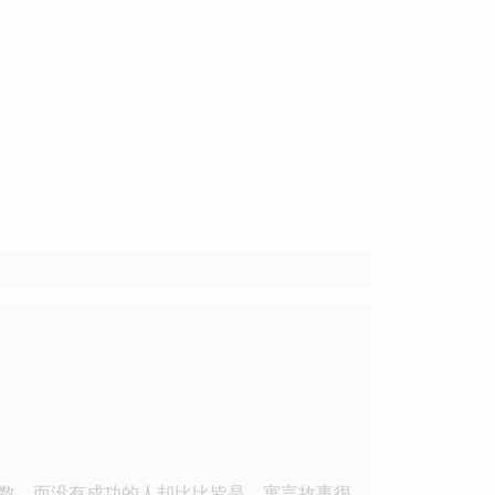
数，而没有成功的人却比比皆是。寓言故事很