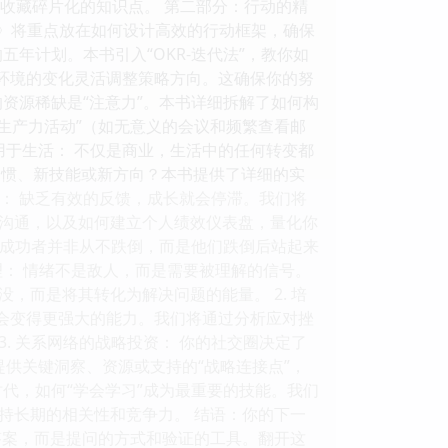
仅收藏碎片化的知识点。 第二部分：行动的精
局者》将重点放在如何设计高效的行动框架，确保
五年计划。本书引入“OKR-迭代法”，教你如
部环境的变化灵活调整策略方向。这确保你的努
的资源稀缺是“注意力”。本书详细拆解了如何构
伪生产力活动”（如无意义的会议和频繁查看邮
应用于生活： 不仅是商业，生活中的任何转变都
习惯、新技能或新方向？本书提供了详细的实
统： 缺乏有效的反馈，成长就会停滞。我们将
沟通，以及如何建立个人绩效仪表盘，量化你
正的成功者并非从不跌倒，而是他们跌倒后站起来
理： 情绪不是敌人，而是需要被理解的信号。
，而是将其转化为解决问题的能量。 2. 培
后会变得更强大的能力。我们将通过分析应对挫
. 关系网络的战略投资： 你的社交圈决定了
提供关键洞察、资源或支持的“战略连接点”，
时代，如何“学会学习”成为最重要的技能。我们
持长期的相关性和竞争力。 结语：你的下一
答案，而是提问的方式和验证的工具。翻开这