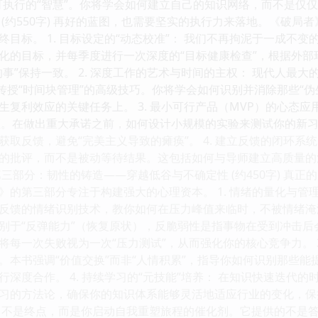
可执行的“智慧”。你将学会如何建立自己的知识网络，而不是仅
 (约550字) 再好的蓝图，也需要坚实的执行力来落地。《破
目标。 1. 目标设定的“动态校准”： 我们不再拘泥于一成不变的
化的目标，并每季度进行一次深度的“目标健康检查”，根据外
事”保持一致。 2. 深度工作的艺术与时间的主权： 现代人最大
并传授“时间块管理”的高级技巧。你将学会如何识别并消除那些“
生复利效应的关键任务上。 3. 最小可行产品（MVP）的心态
证。在做出重大承诺之前，如何设计小规模的实验来测试你的新
取反馈，避免“完美主义导致的瘫痪”。 4. 建立反馈的闭环系
的批评，而不是被动等待结果。这包括如何与导师建立高质量的
三部分：韧性的铸造——穿越低谷与不确定性 (约450字) 真
》的第三部分专注于构建强大的心理资本。 1. 情绪的量化与管
反馈的情绪识别技术，教你如何在压力峰值来临时，不被情绪淹没
 区别于“反弹能力”（恢复原状），反脆弱性是指事物在受到冲击
每一次失败视为一次“压力测试”，从而强化你的核心竞争力。 3
。本书强调“价值交换”而非“人情积累”，指导你如何识别那些能
深度合作。 4. 持续学习的“元技能”培养： 在知识快速迭代的
习的方法论，确保你的知识体系能够灵活地适应行业的变化，保
》不是终点，而是你启动自我重塑旅程的催化剂。它提供的不是