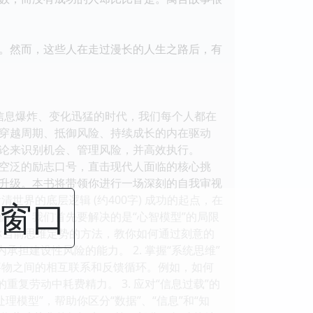
。然而，这些人在走过漫长的人生之路后，有
信息爆炸、变化迅猛的时代，我们每个人都在
穿越周期、抵御风险、持续成长的内在驱动
论来识别机会、管理风险，并高效执行。
空泛的励志口号，直击现代人面临的核心挑
升级。本书将带领你进行一场深刻的自我审视
界的底层逻辑 (约400字) 成功的起点，在
闭窗口
偏差。我们首先要解决的是“心智模型”的局限
别你当前思维定势的方法，教你如何通过刻意的
担建设性风险的能力。 2. 掌握“系统思维”
事物之间的相互联系和反馈循环。例如，如何
复劳动中耗费精力。 3. 应对“信息过载”的
模型”，帮助你区分“数据”、“信息”和“知