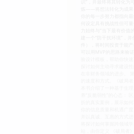
识”，并最终将其转化为
炼——将想法转化为成果
你的每一步努力都指向最终
何设定具有挑战性但可量
力始终与“当下最有价值的
建一个“防干扰环境”，
件），将时间投资于能产
可以用MVP的思路来验
验设计模板，帮助你快速获
探讨如何主动寻求建设性
在非财务领域的进步。 第
的速度和方式。《破局者
本书介绍了一种基于生理
养“反脆弱性”的心态：
折的真实案例，展示如何将
你的信息质量和机遇广度
并以真诚、互惠的方式进行
将探讨如何掌握跨领域学
站，由你定义 《破局者