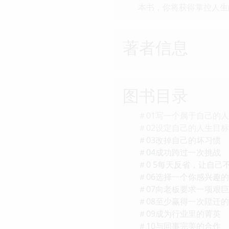
本书，你将获得掌控人生
著者信息
图书目录
＃01写一个属于自己的
＃02设定自己的人生目标
＃03改掉自己的坏习惯
＃04成功跨过一次挑战
＃0 5每天反省，让自己
＃06选择一个你感兴趣
＃07向老板要求一项艰
＃08至少赢得一次陞迁
＃09成为行业里的菁英
＃10与同事完美的合作