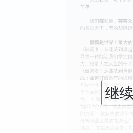
简单。
我们都知道，芸芸众生
的名扬天下，有的却碌碌
懒惰是世界上最大的浪
《破局者：从迷茫到卓越
寻求一种能让我们掌控自
力。很多人在人生的十字
《破局者：从迷茫到卓越
战：如何打破既有的思维
与结构性重塑，让你从被动
继续
于你如何理解你所处的环
性。 1. 跳出“舒适区
“微压力”练习，逐步拓宽
的力量： 很多失败源于
分析职业发展的“杠杆点”
挑战： 在信息洪流中，筛