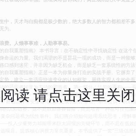
中，天才与白痴都是极少数的，绝大多数人的智力都相差不多
无为。
费。人懒事事难，人勤事事易。
的自我重塑指南》 本书导言：在不确定性中寻找确定性 在这个
身命运的力量。我们渴望的不是昙花一现的成功，而是一种能够
路口感到迷茫，并非因为缺乏机会，而是缺乏一套系统性的方法
的自我重塑指南》正是一本为你量身打造的实战手册。它摒弃了
定势，建立一套适应快速变化的认知框架，最终实现人生的全面
的适应者转变为主动的塑造者。 第一部分：认知的重构——看清世
阅读 请点击这里关
境。《破局者》深入剖析了影响我们决策和行为的几种关键认知
陷阱”： 舒适区并非安全港湾，而是成长的停滞点。本书提供了识
你的认知边界。这不是鼓励鲁莽冒险，而是培养一种在可控范围内承
将复杂问题视为线性事件。我们将介绍如何运用系统思考，理解
——投入少量努力却能带来巨大回报的关键环节，而不是在低效的重
选噪音、提炼核心洞察力至关重要。本书提供了一套“三级信息处理