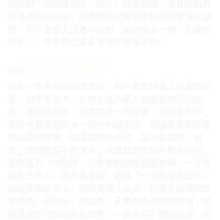
夠找到一個能讓自己「安心」地去實踐，並且能夠看
得見成長的方法。我希望能從書中學到如何看清大趨
勢，而不是每天追逐小波動，如何做出一個「正確的
決定」，而不是在眾多選項中猶豫不決。
☆
☆
☆
☆
☆
评分
身為一個家庭的經濟支柱，我一直覺得肩上的責任很
重，也常常思考，如何才能為家人創造更穩定的未
來。過去這幾年，我嘗試過一些投資，但效果平平，
有時候甚至會因為一時的判斷失誤，而讓家庭的財務
狀況受到影響。這讓我開始反思，是不是我對「財
富」的理解還不夠深入，或者我的方法不夠系統化。
當我看到《神預測：從歷史軌跡找致富密碼，一次進
場富三代！》這本書名時，雖然「一次進場富三代」
聽起來很吸引人，但我更關注的是「從歷史軌跡找致
富密碼」這部分。我認為，凡事都有其脈絡可循，特
別是關於長期的財富積累，一定有其不變的規律。如