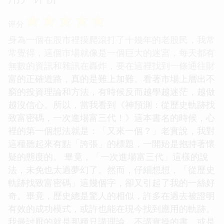
☆
☆
☆
☆
☆
评分
身為一個在股市裡摸爬滾打了十幾年的老股民，我常
常覺得，這個市場就像是一個巨大的迷宮，每天都有
無數的資訊和雜訊在轟炸，要在這裡找到一條通往財
富的正確道路，真的是難上加難。看著市場上層出不
窮的投資理論和方法，有時候反而越學越迷茫，越做
越沒信心。所以，當我看到《神預測：從歷史軌跡找
致富密碼，一次進場富三代！》這本書名的時候，心
裡的第一個想法就是：「又來一個？」老實說，我對
這種聽起來有點「誇張」的標題，一開始是抱持著懷
疑的態度的。 畢竟，「一次進場富三代」這樣的說
法，未免也太過夢幻了。然而，仔細想想，「從歷史
軌跡找致富密碼」這幾個字，卻又引起了我的一絲好
奇。畢竟，歷史總是驚人的相似，許多在過去被證明
有效的成功模式，或許也能在現今找到應用的軌跡。
我最討厭的就是那種只講理論、不講實操的書，或是