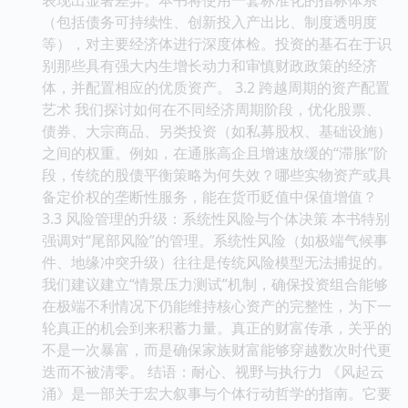
（包括债务可持续性、创新投入产出比、制度透明度
等），对主要经济体进行深度体检。投资的基石在于识
别那些具有强大内生增长动力和审慎财政政策的经济
体，并配置相应的优质资产。 3.2 跨越周期的资产配置
艺术 我们探讨如何在不同经济周期阶段，优化股票、
债券、大宗商品、另类投资（如私募股权、基础设施）
之间的权重。例如，在通胀高企且增速放缓的“滞胀”阶
段，传统的股债平衡策略为何失效？哪些实物资产或具
备定价权的垄断性服务，能在货币贬值中保值增值？
3.3 风险管理的升级：系统性风险与个体决策 本书特别
强调对“尾部风险”的管理。系统性风险（如极端气候事
件、地缘冲突升级）往往是传统风险模型无法捕捉的。
我们建议建立“情景压力测试”机制，确保投资组合能够
在极端不利情况下仍能维持核心资产的完整性，为下一
轮真正的机会到来积蓄力量。真正的财富传承，关乎的
不是一次暴富，而是确保家族财富能够穿越数次时代更
迭而不被清零。 结语：耐心、视野与执行力 《风起云
涌》是一部关于宏大叙事与个体行动哲学的指南。它要