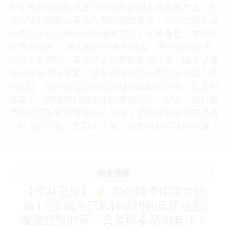
果作者能夠從歷史上那些成功的個人或企業身上，挖
掘出他們在財富累積方面的關鍵要素，並將之轉化成
我們現今可以學習和應用的方法，那將會是一本非常
有價值的書。 我比較希望看到的是，書中能夠提供
一些更具體的、基於歷史事實的案例分析，而不是僅
僅停留在理論層面。我希望能夠從中學到如何識別長
期趨勢，如何做出能夠抵禦短期波動的決策，以及如
何建立一個能夠持續產生財富的系統。畢竟，對於我
們這些肩負家庭責任的人來說，追求財富不僅僅是為
了個人的享受，更是為了家人的幸福和長遠的保障。
相关视频
【理財思維】💰 20分鐘學懂致富行
為！🚫 揭示巴菲特成功的真正秘密!
改變您對財富、貪婪與幸福的看法！