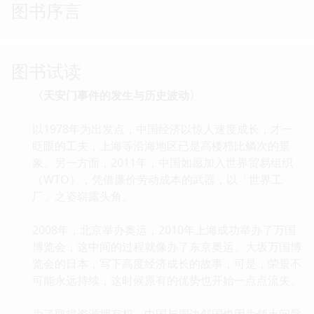
图书序言
图书试读
〈天安门事件的发生与历史波动〉
以1978年为出发点，中国经济以惊人速度成长，才一
眨眼的工夫，上海等沿海地区已是高楼栉比鳞次的景
象。另一方面，2011年，中国如愿加入世界贸易组织
（WTO），凭借廉价劳动成本的武器，以「世界工
厂」之姿崭露头角。
2008年，北京举办奥运，2010年上海成功举办了万国
博览会，这中间的过程就像办了东京奥运、大坂万国博
览会的日本，写下高度经济成长的故事，可是，荣景不
可能永远持续，这时候原有的优势也开始一点点流失。
为了取得资源拥有权，中国与周边邻国也因为领土问题