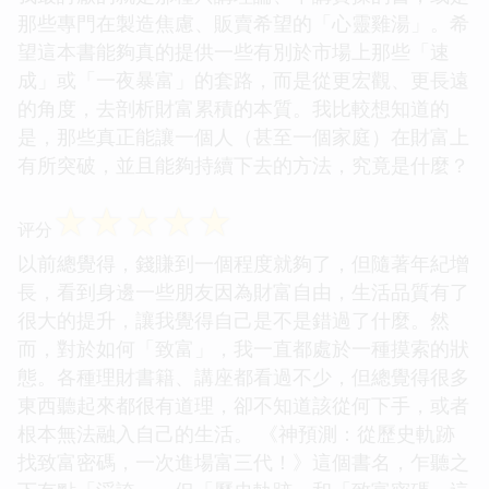
那些專門在製造焦慮、販賣希望的「心靈雞湯」。希
望這本書能夠真的提供一些有別於市場上那些「速
成」或「一夜暴富」的套路，而是從更宏觀、更長遠
的角度，去剖析財富累積的本質。我比較想知道的
是，那些真正能讓一個人（甚至一個家庭）在財富上
有所突破，並且能夠持續下去的方法，究竟是什麼？
☆
☆
☆
☆
☆
评分
以前總覺得，錢賺到一個程度就夠了，但隨著年紀增
長，看到身邊一些朋友因為財富自由，生活品質有了
很大的提升，讓我覺得自己是不是錯過了什麼。然
而，對於如何「致富」，我一直都處於一種摸索的狀
態。各種理財書籍、講座都看過不少，但總覺得很多
東西聽起來都很有道理，卻不知道該從何下手，或者
根本無法融入自己的生活。 《神預測：從歷史軌跡
找致富密碼，一次進場富三代！》這個書名，乍聽之