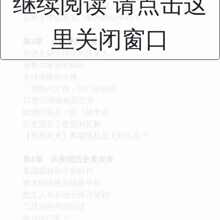
继续阅读 请点击这
吉姆．罗杰斯的先见之明
会发生类似天安门事件的抗争吗？
里关闭窗口
第3章 从欧洲历史看未来
促进金融全球化的犹太人
洛希尔家族的崛起
全球策略的先锋
「滑铁卢之役」的巧妙操作
21世纪继续称霸世界
欧洲历史是一部「战争史」
历史预言了欧盟的瓦解
【预测未来】希腊危机是大好机会？
第4章 从美国历史看未来
美国霸权和平的时代
犹太移民执金融界牛耳
犹太人与石油王洛克斐勒
二战后的美国经济
华尔街已死？