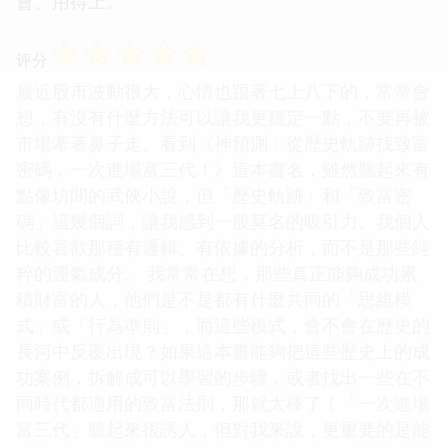
會、用得上。
☆
☆
☆
☆
☆
评分
最近股市波動很大，心情也跟著七上八下的，常常會
想，有沒有什麼方法可以讓我更穩定一點，不要再被
市場牽著鼻子走。看到《神預測：從歷史軌跡找致富
密碼，一次進場富三代！》這本書名，雖然聽起來有
點像坊間的武俠小說，但「歷史軌跡」和「致富密
碼」這幾個詞，讓我感到一股莫名的吸引力。我個人
比較喜歡那種有邏輯、有依據的分析，而不是那些純
粹的運氣成分。 我常常在想，那些真正能夠成功累
積財富的人，他們是不是都有什麼共同的「思維模
式」或「行為準則」，而這些模式，會不會在歷史的
長河中反覆出現？如果這本書能夠把這些歷史上的成
功案例，拆解成可以學習的步驟，或者找出一些在不
同時代都適用的致富法則，那就太棒了！「一次進場
富三代」聽起來很誘人，但對我來說，更重要的是能