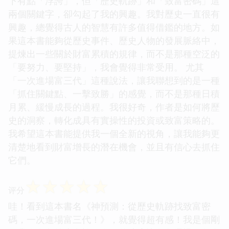
下有點「浮誇」，但「歷史軌跡」和「致富密碼」這
兩個關鍵字，卻勾起了我的興趣。我對歷史一直很有
興趣，總覺得古人的智慧有許多值得借鑑的地方。如
果這本書能夠從歷史事件、歷史人物的發展脈絡中，
提煉出一些關於財富累積的規律，而不是那種空泛的
「要努力、要堅持」，我會覺得非常受用。 尤其
「一次進場富三代」這種說法，讓我聯想到的是一種
「抓住關鍵點、一擊致勝」的感覺，而不是那種日積
月累、緩慢成長的過程。我很好奇，作者是如何將歷
史的洞察，轉化成具有實操性的投資或致富策略的。
我希望這本書能提供我一個全新的視角，讓我能夠更
清楚地看到財富增長的潛在機會，並且有信心去抓住
它們。
☆
☆
☆
☆
☆
评分
哇！看到這本書名《神預測：從歷史軌跡找致富密
碼，一次進場富三代！》，就覺得超有感！我是個剛