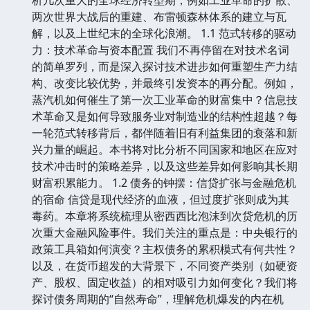
两次世界大战后的重建、布雷顿森林体系的建立与瓦
解，以及上世纪末的全球化浪潮。 1.1 范式转移的驱动
力：技术革命与资本配置 我们不再停留在对技术名词
的简单罗列，而是深入探讨技术进步如何重塑生产力结
构、改变比较优势，并最终引发资本的再分配。例如，
蒸汽机如何催生了第一次工业革命的财富集中？信息技
术革命又是如何导致服务业对制造业的结构性超越？每
一轮范式转移背后，都伴随着旧有利益集团的衰落和新
兴力量的崛起。本书将对比分析不同国家和地区在应对
技术冲击时的策略差异，以及这些差异如何影响其长期
财富积累能力。 1.2 债务的钟摆：信贷扩张与金融危机
的宿命 信贷是现代经济的血液，但过度扩张则成为其
毒药。本章将系统梳理从密西西比泡沫到次贷危机的历
次重大金融风险事件。我们关注的重点是：中央银行的
政策工具箱如何演变？主权债务的累积模式有何共性？
以及，在货币超发的大背景下，不同资产类别（如硬资
产、股权、固定收益）的相对吸引力如何变化？我们将
探讨债务周期的“自然寿命”，理解危机爆发的内在机