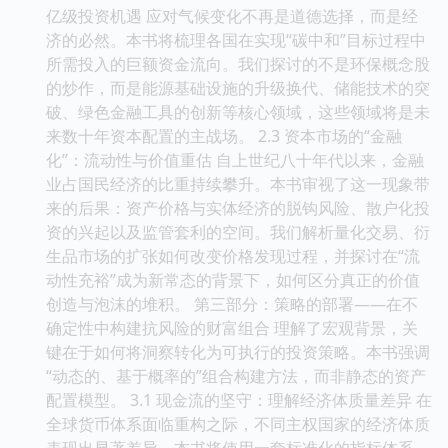
亿级投资机遇 应对气候变化不再是道德选择，而是经
济的必然。本书将梳理各国在实现“碳中和”目标过程中
所需投入的巨额资金流向。我们探讨的不是环保概念股
的炒作，而是能源基础设施的升级换代、储能技术的突
破、绿色金融工具的创新等核心领域，这些领域将是未
来数十年资本配置的主战场。 2.3 资本市场的“金融
化”：流动性与价值重估 自上世纪八十年代以来，金融
业占国民经济的比重持续攀升。本书审视了这一现象带
来的后果：资产价格与实体经济的脱钩风险、散户化投
资的兴起以及监管套利的空间。我们解析量化交易、衍
生品市场的扩张如何改变价格发现过程，并探讨在“流
动性充裕”成为新常态的背景下，如何区分真正的价值
创造与泡沫的堆积。 第三部分：策略的部署——在不
确定性中构建抗风险的财富组合 理解了宏观背景，关
键在于如何将洞察转化为可执行的投资策略。本书强调
“动态的、基于概率的”组合构建方法，而非静态的资产
配置模型。 3.1 现金流的坚守：理解经济体质量差异 在
全球货币体系面临重构之际，不同主权国家的经济体质
表现出显著差异。本书将使用一套标准化的指标体系