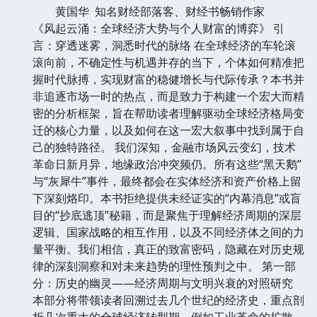
黄国华 知名财经部落客、财经书畅销作家
《风起云涌：全球经济大势与个人财富的博弈》 引
言：穿透迷雾，洞悉时代的脉络 在全球经济的车轮滚
滚向前，不确定性与机遇并存的当下，个体如何精准把
握时代脉搏，实现财富的稳健增长与代际传承？本书并
非追逐市场一时的热点，而是致力于构建一个宏大而精
密的分析框架，旨在帮助读者理解驱动全球经济格局变
迁的核心力量，以及如何在这一宏大叙事中找到属于自
己的独特路径。 我们深知，金融市场风云变幻，技术
革命日新月异，地缘政治冲突频仍。所有这些“黑天鹅”
与“灰犀牛”事件，最终都会在实体经济和资产价格上留
下深刻烙印。本书拒绝提供未经证实的“内幕消息”或盲
目的“抄底逃顶”秘籍，而是聚焦于理解经济周期的深层
逻辑、国家战略的相互作用，以及不同经济体之间的力
量平衡。我们相信，真正的致富密码，隐藏在对历史规
律的深刻洞察和对未来趋势的理性预判之中。 第一部
分：历史的幽灵——经济周期与文明兴衰的对照研究
本部分将带领读者回溯过去几个世纪的经济史，重点剖
析几次重大的全球经济转型期，例如工业革命的扩散、