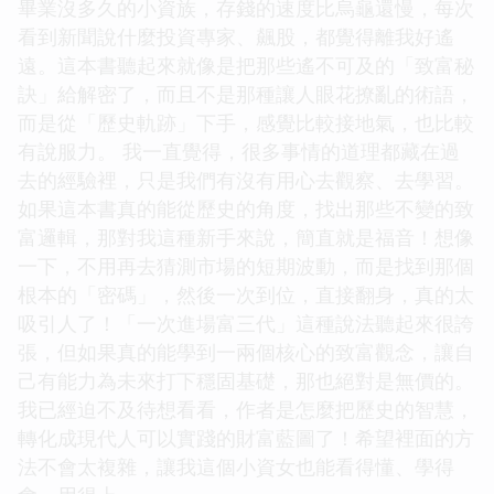
畢業沒多久的小資族，存錢的速度比烏龜還慢，每次
看到新聞說什麼投資專家、飆股，都覺得離我好遙
遠。這本書聽起來就像是把那些遙不可及的「致富秘
訣」給解密了，而且不是那種讓人眼花撩亂的術語，
而是從「歷史軌跡」下手，感覺比較接地氣，也比較
有說服力。 我一直覺得，很多事情的道理都藏在過
去的經驗裡，只是我們有沒有用心去觀察、去學習。
如果這本書真的能從歷史的角度，找出那些不變的致
富邏輯，那對我這種新手來說，簡直就是福音！想像
一下，不用再去猜測市場的短期波動，而是找到那個
根本的「密碼」，然後一次到位，直接翻身，真的太
吸引人了！「一次進場富三代」這種說法聽起來很誇
張，但如果真的能學到一兩個核心的致富觀念，讓自
己有能力為未來打下穩固基礎，那也絕對是無價的。
我已經迫不及待想看看，作者是怎麼把歷史的智慧，
轉化成現代人可以實踐的財富藍圖了！希望裡面的方
法不會太複雜，讓我這個小資女也能看得懂、學得