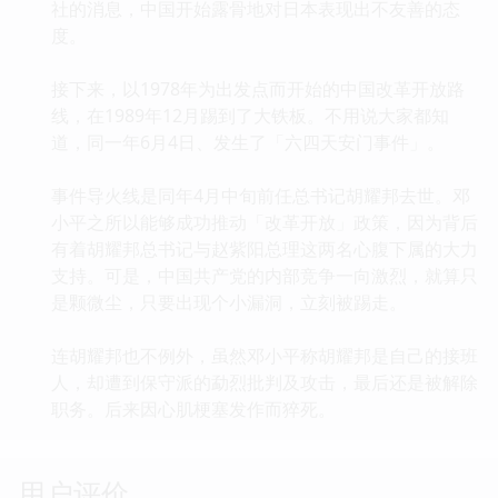
社的消息，中国开始露骨地对日本表现出不友善的态
度。
接下来，以1978年为出发点而开始的中国改革开放路
线，在1989年12月踢到了大铁板。不用说大家都知
道，同一年6月4日、发生了「六四天安门事件」。
事件导火线是同年4月中旬前任总书记胡耀邦去世。邓
小平之所以能够成功推动「改革开放」政策，因为背后
有着胡耀邦总书记与赵紫阳总理这两名心腹下属的大力
支持。可是，中国共产党的内部竞争一向激烈，就算只
是颗微尘，只要出现个小漏洞，立刻被踢走。
连胡耀邦也不例外，虽然邓小平称胡耀邦是自己的接班
人，却遭到保守派的勐烈批判及攻击，最后还是被解除
职务。后来因心肌梗塞发作而猝死。
用户评价