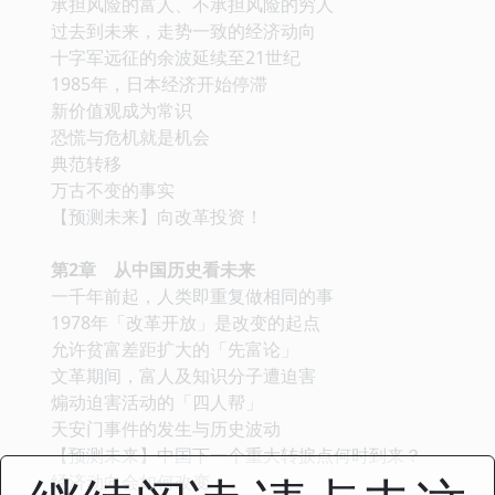
承担风险的富人、不承担风险的穷人
过去到未来，走势一致的经济动向
十字军远征的余波延续至21世纪
1985年，日本经济开始停滞
新价值观成为常识
恐慌与危机就是机会
典范转移
万古不变的事实
【预测未来】向改革投资！
第2章 从中国历史看未来
一千年前起，人类即重复做相同的事
1978年「改革开放」是改变的起点
允许贫富差距扩大的「先富论」
文革期间，富人及知识分子遭迫害
煽动迫害活动的「四人帮」
天安门事件的发生与历史波动
【预测未来】中国下一个重大转捩点何时到来？
经济动向会如何改变