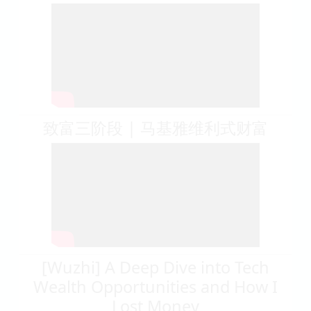
致富三阶段 | 马基雅维利式财富
[Wuzhi] A Deep Dive into Tech
Wealth Opportunities and How I
Lost Money