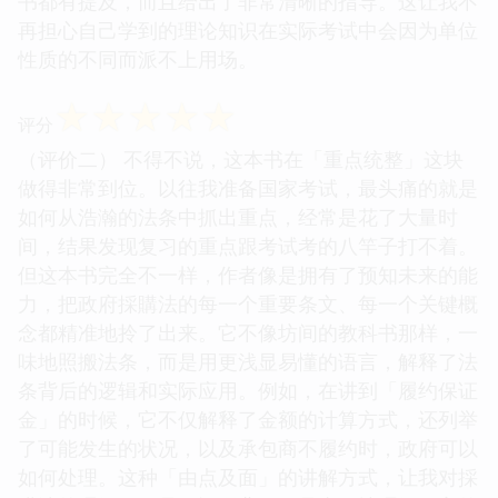
书都有提及，而且给出了非常清晰的指导。这让我不
再担心自己学到的理论知识在实际考试中会因为单位
性质的不同而派不上用场。
☆
☆
☆
☆
☆
评分
（评价二） 不得不说，这本书在「重点统整」这块
做得非常到位。以往我准备国家考试，最头痛的就是
如何从浩瀚的法条中抓出重点，经常是花了大量时
间，结果发现复习的重点跟考试考的八竿子打不着。
但这本书完全不一样，作者像是拥有了预知未来的能
力，把政府採購法的每一个重要条文、每一个关键概
念都精准地拎了出来。它不像坊间的教科书那样，一
味地照搬法条，而是用更浅显易懂的语言，解释了法
条背后的逻辑和实际应用。例如，在讲到「履约保证
金」的时候，它不仅解释了金额的计算方式，还列举
了可能发生的状况，以及承包商不履约时，政府可以
如何处理。这种「由点及面」的讲解方式，让我对採