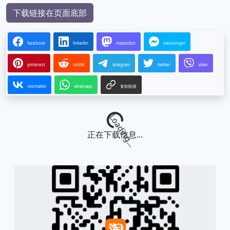
下载链接在页面底部
facebook
linkedin
mastodon
messenger
pinterest
reddit
telegram
twitter
viber
vkontakte
whatsapp
复制链接
Loading...
正在下载信息...