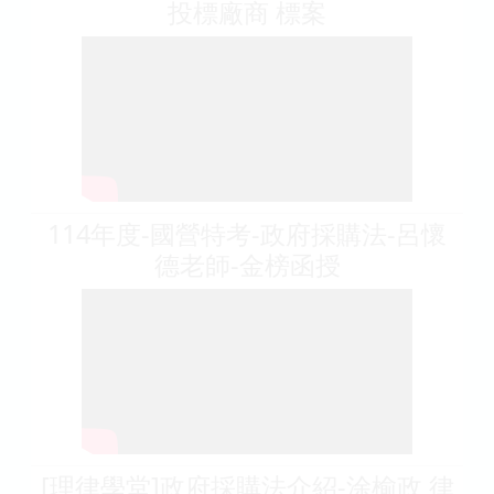
投標廠商 標案
114年度-國營特考-政府採購法-呂懷
德老師-金榜函授
[理律學堂]政府採購法介紹-涂榆政 律