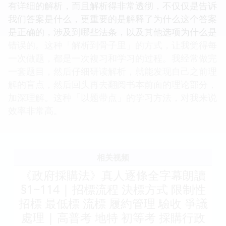
有详细的解析，而且解析得非常透彻，不仅仅是告诉
我们答案是什么，更重要的是解释了为什么这个答案
是正确的，涉及到哪些法条，以及其他选项为什么是
错误的。这种「解析到骨子里」的方式，让我觉得每
一次做题，都是一次複习和学习的过程。我经常做完
一套题目，然后仔细研读解析，就能发现自己之前理
解的盲点，然后回头再去翻阅书本前面的理论部分，
加深理解。这种「以题带点」的学习方法，对我来说
效率非常高。
相关视频
《政府採購法》真人逐條全字幕朗讀
§1~114 | 招標流程 決標方式 限制性
招標 最低標 流標 履約管理 驗收 爭議
處理 | 高普考 地特 初等考 採購行政