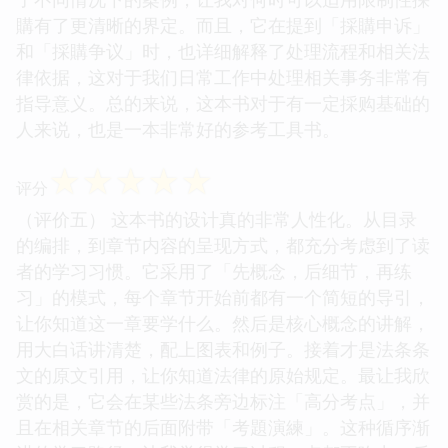
購有了更清晰的界定。而且，它在提到「採購申诉」
和「採購争议」时，也详细解释了处理流程和相关法
律依据，这对于我们日常工作中处理相关事务非常有
指导意义。总的来说，这本书对于有一定採购基础的
人来说，也是一本非常好的参考工具书。
☆
☆
☆
☆
☆
评分
（评价五） 这本书的设计真的非常人性化。从目录
的编排，到章节内容的呈现方式，都充分考虑到了读
者的学习习惯。它采用了「先概念，后细节，再练
习」的模式，每个章节开始前都有一个简短的导引，
让你知道这一章要学什么。然后是核心概念的讲解，
用大白话讲清楚，配上图表和例子。接着才是法条条
文的原文引用，让你知道法律的原始规定。最让我欣
赏的是，它会在某些法条旁边标注「高分考点」，并
且在相关章节的后面附带「考題演練」。这种循序渐