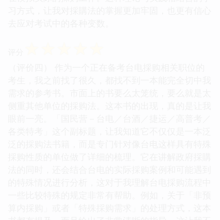
习方式，让我对採購法的掌握更加牢固，也更有信心
去应对考试中的各种变数。
☆
☆
☆
☆
☆
评分
（评价四） 作为一个正在备考台电採购相关职位的
考生，我之前找了很久，都找不到一本能完全切中我
需求的参考书。市面上的书要么太笼统，要么就是太
侧重其他单位的採购法。这本书的出现，真的是让我
眼前一亮。「国民营－台电／台酒／捷运／高普考／
各类特考」这个副标题，让我知道它不仅仅是一本泛
泛的採购法书籍，而是专门针对像台电这样具有特殊
採购性质的单位做了详细的梳理。它在讲解政府採購
法的同时，还会结合台电的实际採购案例和可能遇到
的特殊情况进行分析，这对于我理解台电採购流程中
一些比较特殊的规定非常有帮助。例如，关于「非预
算内採购」或者「特殊採购需求」的处理方式，这本