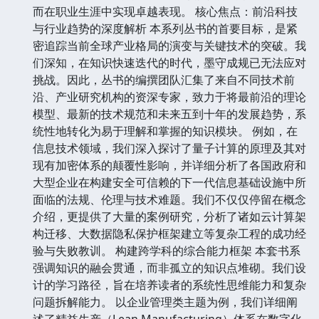
而在职业生涯中实现卓越表现。 核心焦点：前沿科技
与行业趋势的深度解析 本系列丛书的首要目标，是紧
密追踪当前全球产业格局的演变与关键技术的突破。我
们深知，在知识快速迭代的时代，墨守成规已无法应对
挑战。因此，丛书的编撰团队汇集了来自不同技术前
沿、产业研究机构的资深专家，致力于将最前沿的理论
模型、最新的技术规范和未来五到十年的发展趋势，系
统性地转化为易于理解和掌握的知识模块。 例如，在
信息技术领域，我们深入探讨了量子计算的原理及其对
现有加密体系的颠覆性影响，并详细分析了各国政府和
大型企业在构建安全可信赖的下一代信息基础设施中所
面临的法规、伦理与技术难题。我们不仅仅停留在概念
介绍，更提供了大量的案例研究，分析了诸如云计算架
构迁移、大数据隐私保护框架建立等复杂工程的成功经
验与失败教训。 构建跨学科的综合能力框架 本套书系
强调知识的融会贯通，而非孤立的知识点堆砌。我们设
计的学习路径，旨在培养读者的系统性思维能力和复杂
问题拆解能力。 以企业管理类主题为例，我们详细阐
述了精益生产（Lean Manufacturing）体系在数字化