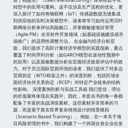
转型中的应用与重构。这不仅涉及生产流程的优化，更
深入探讨了如何将物联网（IoT）传感器数据无缝集成
到供应链的实时决策模型中。读者将学习如何运用贝叶
斯网络分析来评估风险敞口，并掌握敏捷项目管理
（Agile PM）在非软件开发领域（如基础设施建设或市
场推广）的适用性调整方法。 在金融与经济分析层
面，我们提供了高阶计量经济学模型的实践指南，重点
覆盖了时间序列分析（如GARCH模型在波动性预测中
的应用）以及面板数据分析在宏观经济政策评估中的效
力。对于关注国际贸易环境的读者，我们提供了对多边
贸易协定（WTO框架之外）的深度剖析，包括区域全
面经济伙伴关系协定（RCEP）对特定产业链条的结构
性影响。 深度案例剖析与实战工具箱 我们坚信，理论
的价值最终体现在实践中。因此，本套丛书的每一卷都
配备了丰富的实战演练素材。这些素材并非简单的习
题，而是基于真实世界复杂情境设计的情景模拟
（Scenario-Based Training）。 例如，在一本关于项
目风险管理的书中，我们构建了一个跨国合资企业在发