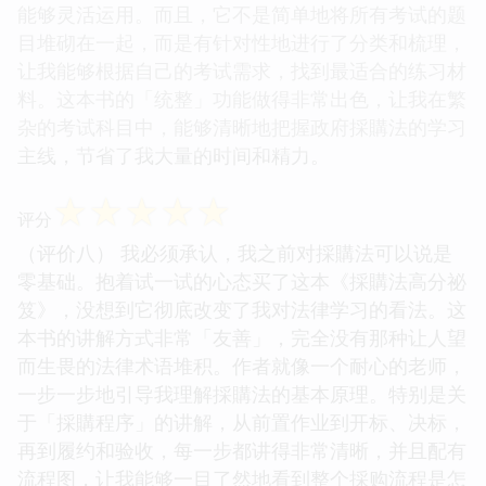
能够灵活运用。而且，它不是简单地将所有考试的题
目堆砌在一起，而是有针对性地进行了分类和梳理，
让我能够根据自己的考试需求，找到最适合的练习材
料。这本书的「统整」功能做得非常出色，让我在繁
杂的考试科目中，能够清晰地把握政府採購法的学习
主线，节省了我大量的时间和精力。
☆
☆
☆
☆
☆
评分
（评价八） 我必须承认，我之前对採購法可以说是
零基础。抱着试一试的心态买了这本《採購法高分祕
笈》，没想到它彻底改变了我对法律学习的看法。这
本书的讲解方式非常「友善」，完全没有那种让人望
而生畏的法律术语堆积。作者就像一个耐心的老师，
一步一步地引导我理解採購法的基本原理。特别是关
于「採購程序」的讲解，从前置作业到开标、决标，
再到履约和验收，每一步都讲得非常清晰，并且配有
流程图，让我能够一目了然地看到整个採购流程是怎