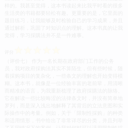
样的。我甚至觉得，这本书读起来比我平时看的很多
生活类的书籍都要轻松有趣。更重要的是，它里面的
题目练习，让我能够及时检验自己的学习成果，并且
通过解析，巩固了对知识点的理解。这本书真的让我
觉得，学习採購法并不是一件难事。
☆
☆
☆
☆
☆
评分
（评价七） 作为一名长期在政府部门工作的公务
员，我对政府採购法其实不算陌生，但有些时候，随
着採购项目的复杂化，一些条文的理解也开始变得模
糊。这本书，就像是一位经验丰富的老前辈，用清晰
而精准的语言，为我重新梳理了政府採購法的脉络。
它在解读一些比较晦涩的法律条文时，并没有简单地
罗列，而是深入浅出地解释了其背后的立法意图和实
际操作中的考量。例如，关于「限制性採购」的种类
和适用情形，书中给出了非常详尽的分类，并且列举
了不同情况下的案例，让我对何时可以适用限制性採