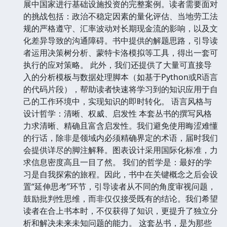
展中国家进行基础设施投资的完整案例。读者需要面对
的挑战包括：政治不稳定因素的量化评估、当地劳工法
规的严格遵守、汇率波动对长期现金流的影响，以及文
化差异导致的沟通障碍。书中提供的解题思路，引导读
者运用决策树分析、蒙特卡洛模拟等工具，得出一套可
执行的应对策略。 此外，我们还提供了大量可直接导
入的分析模板与数据处理脚本（如基于Python或R语言
的代码片段），帮助读者快速将学习到的知识应用于自
己的工作环境中，实现知识的即时转化。 语言风格与
设计哲学：清晰、权威、启发性 本套丛书的撰写风格
力求清晰、精确且富含启发性。我们避免使用晦涩难懂
的行话，除非是领域内必须精确界定的术语，届时我们
会提供详尽的脚注解释。图表设计采用国际化标准，力
求信息密度高且一目了然。 我们的哲学是：最好的学
习是自我探索的旅程。因此，书中在关键概念之后会设
置“延伸思考”环节，引导读者从不同的角度审视问题，
鼓励批判性思维，而非仅仅接受既有的结论。我们希望
读者在合上书本时，不仅获得了知识，更提升了独立分
析和解决未来未知问题的能力。 这套丛书，是为那些