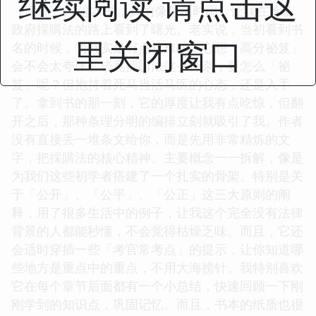
继续阅读 请点击这
（评价一） 这本书，真的像是及时雨，让我在准备
政府採購法的路上看到了曙光。老实说，当初看到书
里关闭窗口
名的时候，我其实是有点犹豫的，心想「高分祕笈」
会不会太夸张，毕竟採購法这么庞杂，要怎么「祕
笈」呢？但抱持着死马当活马医的心态，还是入手
了。拿到书的那一刻，它的厚度让我有点吃惊，但翻
开之后，那种条理分明的编排立刻就吸引了我。作者
没有直接丢一堆条文给你，而是先用非常精炼的文
字，把採購法的核心精神、主要概念一一拆解，像是
为我们这些初学者搭建了一个扎实的骨架。特别是关
于「公开」、「公平」、「公正」这三大原则的阐
释，用了很多生活中的例子，让我这个完全没有法律
背景的人都能秒懂，不会觉得枯燥乏味。而且，它还
会适时穿插一些「考官常考点」的提示，让你知道哪
些地方是重点中的重点，不用大海捞针。我特别喜欢
它在每个章节后面都有一个小总结，快速回顾一下刚
刚学到的知识点，巩固记忆。而且，书本的纸质也很