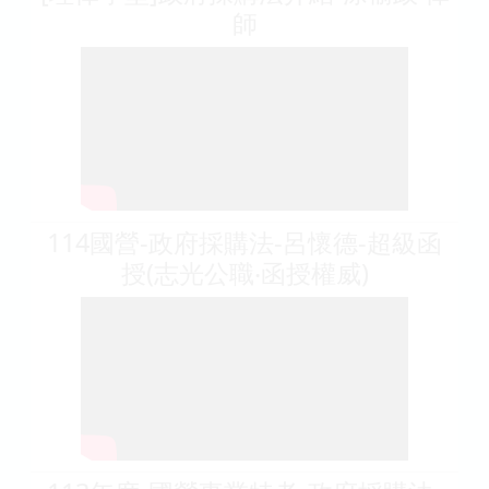
師
114國營-政府採購法-呂懷德-超級函
授(志光公職‧函授權威)