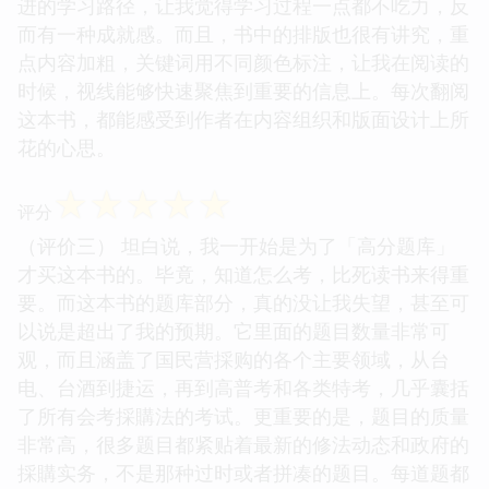
进的学习路径，让我觉得学习过程一点都不吃力，反
而有一种成就感。而且，书中的排版也很有讲究，重
点内容加粗，关键词用不同颜色标注，让我在阅读的
时候，视线能够快速聚焦到重要的信息上。每次翻阅
这本书，都能感受到作者在内容组织和版面设计上所
花的心思。
☆
☆
☆
☆
☆
评分
（评价三） 坦白说，我一开始是为了「高分题库」
才买这本书的。毕竟，知道怎么考，比死读书来得重
要。而这本书的题库部分，真的没让我失望，甚至可
以说是超出了我的预期。它里面的题目数量非常可
观，而且涵盖了国民营採购的各个主要领域，从台
电、台酒到捷运，再到高普考和各类特考，几乎囊括
了所有会考採購法的考试。更重要的是，题目的质量
非常高，很多题目都紧贴着最新的修法动态和政府的
採購实务，不是那种过时或者拼凑的题目。每道题都