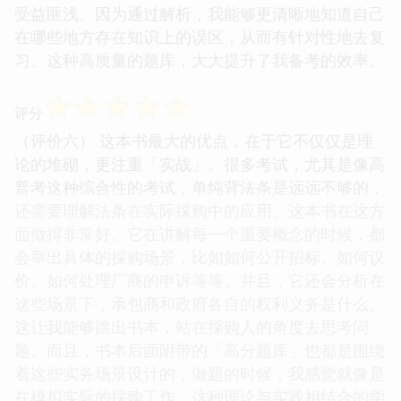
受益匪浅。因为通过解析，我能够更清晰地知道自己
在哪些地方存在知识上的误区，从而有针对性地去复
习。这种高质量的题库，大大提升了我备考的效率。
☆
☆
☆
☆
☆
评分
（评价六） 这本书最大的优点，在于它不仅仅是理
论的堆砌，更注重「实战」。很多考试，尤其是像高
普考这种综合性的考试，单纯背法条是远远不够的，
还需要理解法条在实际採购中的应用。这本书在这方
面做得非常好。它在讲解每一个重要概念的时候，都
会举出具体的採购场景，比如如何公开招标、如何议
价、如何处理厂商的申诉等等。并且，它还会分析在
这些场景下，承包商和政府各自的权利义务是什么。
这让我能够跳出书本，站在採购人的角度去思考问
题。而且，书本后面附带的「高分题库」也都是围绕
着这些实务场景设计的，做题的时候，我感觉就像是
在模拟实际的採购工作。这种理论与实践相结合的学