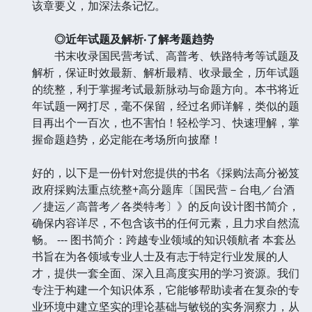
该章要义，加深法条记忆。
◎近年试题及解析‧了解考题趋势
书末收录国民营考试、高普考、铁路特考等试题及
解析，保证时效最新、解析最精、收录最全，历年试题
的统整，利于掌握考试最新脉动与命题方向。本书将近
年试题一网打尽，毫不保留，经过名师详解，类似的题
目再出个一百次，也不害怕！轻松学习、快速理解，掌
握命题趋势，必定能在考场所向披靡！
好的，以下是一份针对您提供的书名《採购法高分祕笈
政府採购法重点统整+高分题库〔国民营－台电／台酒
／捷运／高普考／各类特考〕》的反向设计图书简介，
确保内容详尽，不包含该书的任何元素，且力求自然流
畅。 --- 图书简介：跨越专业领域的知识领航者 本套丛
书旨在为各领域专业人士及有志于特定行业发展的人
才，提供一套全面、深入且高度实用的学习资源。我们
专注于构建一个知识体系，它能够帮助读者在复杂的专
业环境中建立坚实的理论基础与敏锐的实务洞察力，从