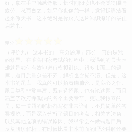
好，拿在手里触感舒服，长时间阅读也不会觉得眼睛
疲劳。总而言之，如果你也像我一样，觉得採購法看
起来像天书，这本绝对是你踏入这片知识海洋的最佳
启蒙书。
☆
☆
☆
☆
☆
评分
（评价九） 这本书的「高分题库」部分，真的是我
的救星。在准备国家考试的过程中，我遇到的最大困
难就是如何有效地进行模拟训练。很多市面上的题
库，题目质量参差不齐，解析也含糊不清。但是，这
本书的题库，我真的可以拍着胸脯说，是良心之作。
题目类型非常丰富，既有选择题，也有论述题，而且
涵盖了政府採购法的各个重要章节。更让我惊喜的
是，每一道题的解析都写得非常详细，不是简单的答
案揭晓，而是深入分析了题目的考点，相关的法条，
以及其他选项的错误原因。我经常会在做错题目后，
反复研读解析，有时候比看书本前面的理论讲解还要