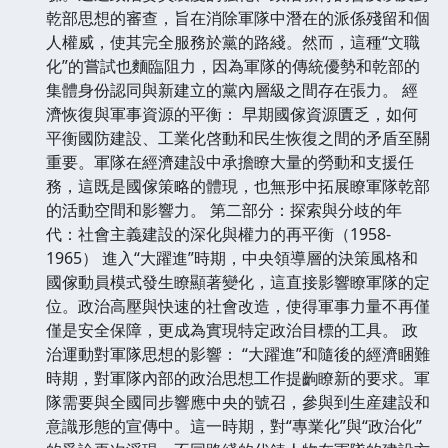
乾部思想的審查，旨在消除軍隊中潛在的派係殘留和個
人權威，使其完全服務於黨的路綫。然而，這種“文職
化”的嘗試也麵臨阻力，因為軍隊的傳統優勢和乾部的
集體身份認同與新建立的黨內層級之間存在張力。 經
濟恢復與軍事資源的平衡： 早期國傢資源匱乏，如何
平衡國防建設、工業化啓動和民生恢復之間的矛盾至關
重要。軍隊在經濟建設中承擔瞭大量的勞動和支援任
務，這既是國傢策略的體現，也無形中拓展瞭軍隊乾部
的活動空間和影響力。 第二部分：探索與分歧的年
代：社會主義建設的深化與權力的再平衡（1958-
1965） 進入“大躍進”時期，中央領導層的決策風格和
國傢動員模式發生瞭顯著變化，這直接影響瞭軍隊的定
位。政治高壓與快速的社會改造，使得軍事力量不再僅
僅是安全保障，更成為實現特定政治目標的工具。 政
治運動對軍隊思想的影響： “大躍進”和隨後的經濟睏難
時期，對軍隊內部的政治思想工作提齣瞭新的要求。軍
隊需要與全國同步響應中央的號召，參與到生産建設和
意識形態的宣傳中。這一時期，對“專業化”與“政治化”