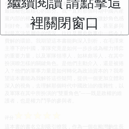
繼續閱讀 請點擊這
色”這兩個核心概念，更是觸及瞭那個時代政治運作
最隱秘也最核心的部分。我一直對那個時期中國共産
裡關閉窗口
黨內部的權力格局以及軍隊在其中扮演的微妙角色感
到好奇。軍隊在鞏固政權、推進政治運動，甚至參與
到最高決策層中的情況，往往是曆史敘事中一些令人
費解的環節。我期望這本書能夠深入剖析，在毛澤東
主導下的中國，軍隊究竟是如何一步步成為權力博弈
的重要力量，以及軍隊領導人，如林彪等人，在其中
扮演瞭怎樣的關鍵角色。是他們主動介入，還是被捲
入？他們的軍事力量是如何轉化為政治資本的？我希
望這本書能為我解答這些疑問，提供一個更加立體和
深入的視角，去理解那個時代中國政治的復雜性，以
及軍隊在其中所扮演的“雙重角色”——既是政權的維
護者，也是權力鬥爭的參與者。
☆
☆
☆
☆
☆
评分
這本書的書名立刻吸引瞭我，作為一個在颱灣齣生長