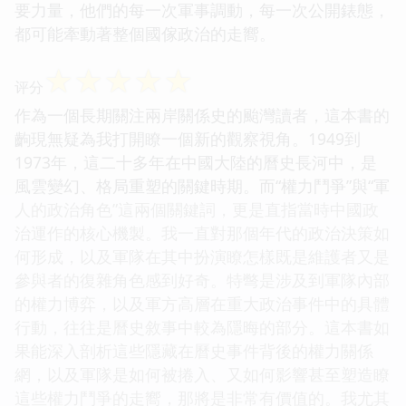
要力量，他們的每一次軍事調動，每一次公開錶態，
都可能牽動著整個國傢政治的走嚮。
☆
☆
☆
☆
☆
评分
作為一個長期關注兩岸關係史的颱灣讀者，這本書的
齣現無疑為我打開瞭一個新的觀察視角。1949到
1973年，這二十多年在中國大陸的曆史長河中，是
風雲變幻、格局重塑的關鍵時期。而“權力鬥爭”與“軍
人的政治角色”這兩個關鍵詞，更是直指當時中國政
治運作的核心機製。我一直對那個年代的政治決策如
何形成，以及軍隊在其中扮演瞭怎樣既是維護者又是
參與者的復雜角色感到好奇。特彆是涉及到軍隊內部
的權力博弈，以及軍方高層在重大政治事件中的具體
行動，往往是曆史敘事中較為隱晦的部分。這本書如
果能深入剖析這些隱藏在曆史事件背後的權力關係
網，以及軍隊是如何被捲入、又如何影響甚至塑造瞭
這些權力鬥爭的走嚮，那將是非常有價值的。我尤其