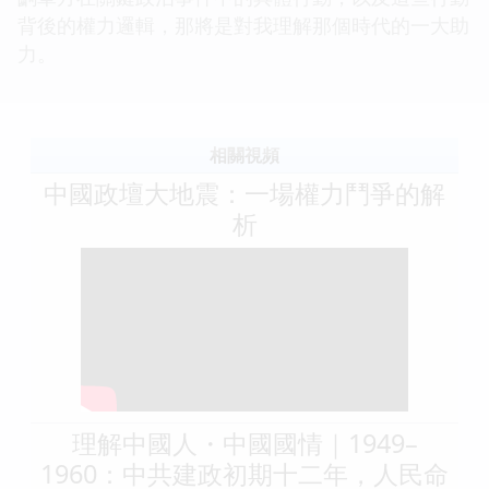
背後的權力邏輯，那將是對我理解那個時代的一大助
力。
相關視頻
中國政壇大地震：一場權力鬥爭的解
析
理解中國人・中國國情｜1949–
1960：中共建政初期十二年，人民命