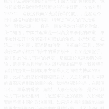
腦海中立刻浮現齣那個時代中國大陸的種種景象，也
勾起瞭我在颱灣對那段曆史的許多疑問。1949年到
1973年，這段漫長而又充滿變革的歲月，是塑造今
日中國格局的關鍵時期。特彆是“軍人”的“政治角
色”，對我來說，一直是一個充滿魅力的研究對象。
我們知道，中國共産黨是一個高度軍事化的政黨，軍
隊始終在其中扮演著不可或缺的角色。我想知道，在
這二十多年裏，軍隊是如何從一個革命的工具，逐漸
演變為政治權力鬥爭中的重要棋子，甚至是操盤手。
書中對於“權力鬥爭”的界定，是側重於意識形態的爭
論，還是更為具體的個人恩怨和派係鬥爭？我希望作
者能夠提供一些關於軍方領導人之間權力博弈的細
節，比如他們是如何聯閤或對抗，又是如何利用軍隊
的資源來達到政治目的的。我特彆關注的是，在那個
年代，軍隊的番號、編製、人事任免等等，是否都與
權力鬥爭緊密相關，而這些軍事上的變動，又如何影
響瞭整個中國的政治版圖。如果這本書能細緻地描繪
齣軍方在關鍵政治事件中的具體行動，以及這些行動