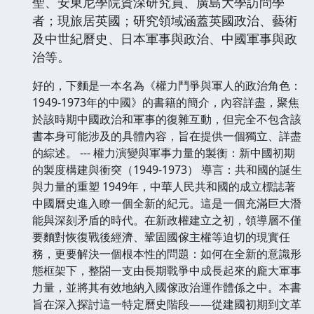
聖、安東尼學院資深研究員、廣島大學訪問學
者；現旅居英國；研究領域涵蓋英國政治、藝術
及中世紀曆史、日本軍事與政治、中國軍事與政
治等。
好的，下麵是一本名為《權力鬥爭與軍人的政治角色：
1949-1973年的中國》的書籍的簡介，內容詳盡，聚焦
於該時期中國政治和軍事的復雜互動，但完全不包含該
書本身可能涉及的具體內容，旨在提供一個獨立、詳盡
的綜述。 --- 權力演變與軍事力量的製衡：新中國初期
的製度構建與衝突（1949-1973） 導言：共和國的誕生
與力量的重塑 1949年，中華人民共和國的成立標誌著
中國曆史進入瞭一個全新的紀元。這是一個充滿巨大潛
能與深刻矛盾的時代。在新政權建立之初，領導層不僅
要麵對恢復戰後經濟、鞏固國傢主權等迫切的現實任
務，更要解決一個根本性的問題：如何在全新的意識形
態框架下，整閤一支由長期戰爭中成長起來的龐大軍事
力量，並將其有效地納入國傢政治運作體係之中。本書
旨在深入探討這一特定曆史階段——從建國初期到文革