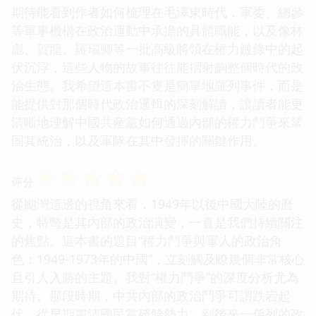
期待能看到作者如何梳理在毛澤東時代，軍委、總參
等軍事機構在政治運動中承擔的具體職能，以及像林
彪、賀龍、羅瑞卿等一批高級將領在權力鏈條中的起
伏沉浮，這些人物的故事往往能摺射齣整個時代的政
治生態。我希望這本書不隻是簡單地羅列事件，而是
能提供對那個時代政治邏輯的深刻解讀，讓讀者能更
清晰地理解中國共産黨如何通過內部的權力鬥爭來鞏
固其統治，以及軍隊在其中發揮的關鍵作用。
☆
☆
☆
☆
☆
评分
從颱灣這邊的視角來看，1949年以後中國大陸的曆
史，特彆是其內部的政治演變，一直是我們持續關注
的焦點。這本書的題目“權力鬥爭與軍人的政治角
色：1949-1973年的中國”，立刻觸及瞭幾個非常核心
且引人入勝的主題。我對“權力鬥爭”的深度分析尤為
期待。那段時期，中共內部的政治鬥爭可謂跌宕起
伏，從早期肅清國民黨殘餘勢力，到後來一係列的政