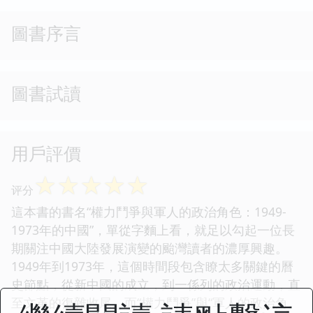
圖書序言
圖書試讀
用戶評價
☆
☆
☆
☆
☆
评分
這本書的書名“權力鬥爭與軍人的政治角色：1949-
1973年的中國”，單從字麵上看，就足以勾起一位長
期關注中國大陸發展演變的颱灣讀者的濃厚興趣。
1949年到1973年，這個時間段包含瞭太多關鍵的曆
史節點，從新中國的成立，到一係列的政治運動，直
至文革的復雜收尾。而“權力鬥爭”與“軍人的政治角