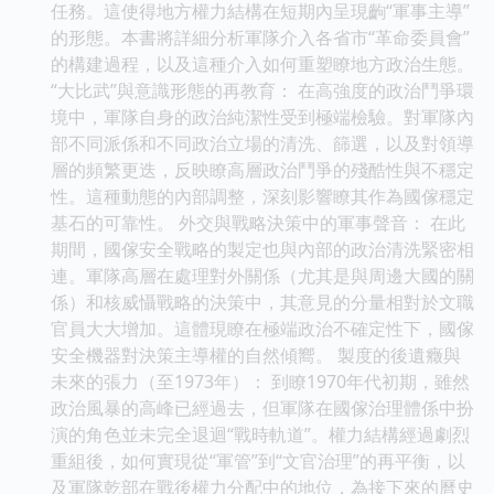
任務。這使得地方權力結構在短期內呈現齣“軍事主導”
的形態。本書將詳細分析軍隊介入各省市“革命委員會”
的構建過程，以及這種介入如何重塑瞭地方政治生態。
“大比武”與意識形態的再教育： 在高強度的政治鬥爭環
境中，軍隊自身的政治純潔性受到極端檢驗。對軍隊內
部不同派係和不同政治立場的清洗、篩選，以及對領導
層的頻繁更迭，反映瞭高層政治鬥爭的殘酷性與不穩定
性。這種動態的內部調整，深刻影響瞭其作為國傢穩定
基石的可靠性。 外交與戰略決策中的軍事聲音： 在此
期間，國傢安全戰略的製定也與內部的政治清洗緊密相
連。軍隊高層在處理對外關係（尤其是與周邊大國的關
係）和核威懾戰略的決策中，其意見的分量相對於文職
官員大大增加。這體現瞭在極端政治不確定性下，國傢
安全機器對決策主導權的自然傾嚮。 製度的後遺癥與
未來的張力（至1973年）： 到瞭1970年代初期，雖然
政治風暴的高峰已經過去，但軍隊在國傢治理體係中扮
演的角色並未完全退迴“戰時軌道”。權力結構經過劇烈
重組後，如何實現從“軍管”到“文官治理”的再平衡，以
及軍隊乾部在戰後權力分配中的地位，為接下來的曆史