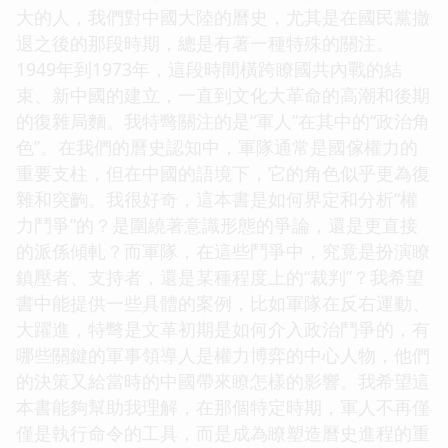
大的人，我們對中國大陸的曆史，尤其是在國民黨撤
退之後的那段時期，總是有著一種特殊的關注。
1949年到1973年，這段時間橫跨瞭國共內戰的結
束、新中國的建立，一直到文化大革命的高潮和後期
的復雜局麵。我特彆關注的是“軍人”在其中的“政治角
色”。在我們的曆史認知中，軍隊通常是國傢權力的
重要支柱，但在中國的語境下，它的角色似乎更為復
雜和突齣。我很好奇，這本書是如何界定和分析“權
力鬥爭”的？是圍繞著意識形態的爭論，還是更直接
的派係傾軋？而軍隊，在這些鬥爭中，究竟是扮演瞭
鎮壓者、支持者，還是某種程度上的“裁判”？我希望
書中能提供一些具體的案例，比如軍隊在反右運動、
大躍進，特彆是文革初期是如何介入政治鬥爭的，有
哪些關鍵的軍事領導人是權力博弈的中心人物，他們
的決策又給當時的中國帶來瞭怎樣的影響。我希望這
本書能夠幫助我理解，在那個特定時期，軍人不再僅
僅是執行命令的工具，而是成為瞭塑造曆史進程的重