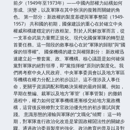
前夕（1949年至1973年）——中國內部權力結構如何
形成、演變，以及軍隊在其中扮演的復雜而關鍵的角
色。 第一部分：新政權的製度基礎與軍事整閤（1949-
1957） 共和國的初期，國傢建設的重心在於確立中央
權威和構建穩定的行政框架。對於人民解放軍而言，從
一支革命武裝力量嚮正規化、現代化國傢軍隊的轉型是
首要任務。這一階段的敘事核心在於“軍隊的歸順”與“國
傢的領導權”。 國傢機構的建立與權限劃分： 新政權迅
速建立起一整套黨、政、軍機構。核心議題是如何確保
黨對軍隊的絕對領導，即“黨指揮槍”原則的製度化。我
們將考察中央人民政府、中央軍事委員會以及地方軍區
等機構在權力分配上的初步設計。這不僅涉及人事任
命，更關乎資源調配和戰略決策權的最終歸屬。例如，
早期在整編、裁軍以及地方‘軍管’（軍事管製）的撤銷
過程中，權力如何從軍事機構逐漸移交給地方黨政機
構，這背後反映瞭對文官政治優先性的初步嘗試與實
踐。 意識形態的灌輸與軍隊的“文職化”傾嚮： 這一時
期，對軍隊進行政治化改造是鞏固政權閤法性的關鍵步
驟。通過政治委員製度的強化、政治教育的普及以及對