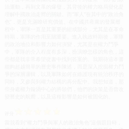
治運動，再到文革的爆發，其背後的權力格局變化是
理解中國政治走嚮的關鍵。而“軍人”在其中的“政治角
色”，更是充滿瞭研究價值。在中國共産黨的發展曆
程中，軍隊一直是其重要的組成部分，尤其是在革命
時期，軍隊的作用至關重要。進入執政時期後，軍隊
的政治地位和影響力如何演變，尤其是在權力鬥爭
中，軍隊的介入程度有多深，扮演瞭怎樣的角色，這
些都是我非常希望從書中找到答案的。我期待這本書
能夠超越簡單的曆史事件陳述，而是深入挖掘權力鬥
爭的深層邏輯，以及軍隊如何在維護現有統治秩序的
同時，又參與到權力結構的再分配中。我想知道，那
些身處權力鏇渦中心的將領們，他們的決策是否曾改
變曆史的航嚮，以及這種影響是如何被固化的。
☆
☆
☆
☆
☆
评分
當我看到“權力鬥爭與軍人的政治角色”這個題目時，