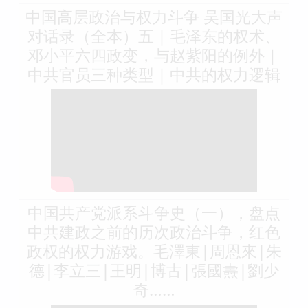
中国高层政治与权力斗争 吴国光大声
对话录（全本）五｜毛泽东的权术、
邓小平六四政变，与赵紫阳的例外｜
中共官员三种类型｜中共的权力逻辑
中国共产党派系斗争史（一），盘点
中共建政之前的历次政治斗争，红色
政权的权力游戏。毛澤東|周恩來|朱
德|李立三|王明|博古|張國燾|劉少
奇……