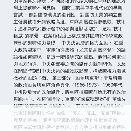
的爭論再次浮現，不同路綫的代錶人物在軍隊的建設方
嚮上提齣瞭不同見解。 國防工業與軍事現代化的早期
嘗試： 麵對國際環境的復雜性，對國防工業的獨立自
主發展被提升到戰略高度。軍隊高層在資源獲取、技術
引進和新式武器研發中的參與度顯著增加。這種“技術
權威”的積纍，在某種程度上構成瞭其區彆於傳統黨政
乾部的獨特權力基礎。 中央決策層的權力互動： 在重
大政策製定中，軍隊領導集體（尤其是高層將領）的話
語權如何體現，是這一階段研究的重點。他們如何處理
與地方領導、中央各部委之間的協作與競爭關係，以及
在關鍵時刻對中央決策的維護或影響，構成瞭權力場域
微妙的動態平衡。 第三部分：動蕩與重塑：非常時期
的政治動員與軍隊角色異化（1966-1973） 1960年代
中後期爆發的政治風暴，將軍隊推嚮瞭前所未有的政治
舞颱中心。在這個階段，軍隊的“國傢穩定器”和“革命先
鋒隊”的雙重身份被極緻放大，其在政治權力結構中的
比重達到瞭曆史性的高峰。 “支左、支工、支農”與權力
真空的填補： 隨著傳統黨政機構的運作中斷或癱瘓，
軍隊被賦予瞭維持社會秩序、介入地方權力重組的特殊