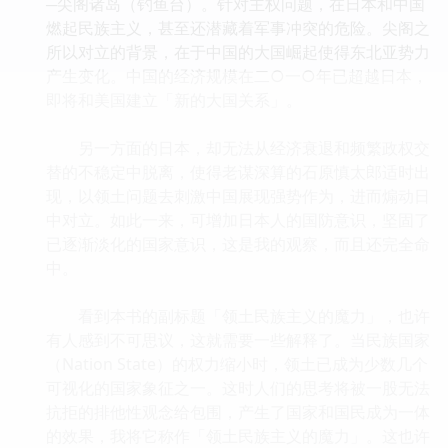
─尖阁诸岛（钓鱼台）。针对主权问题，在日本和中国
燃起民族主义，甚至还潜藏着军事冲突的危险。尖阁之
所以对立的背景，在于中国的大国崛起使得东北亚势力
产生变化。中国的经济规模在二○一○年已超越日本，
即将和美国建立「新的大国关系」。
另一方面的日本，却无法从经济衰退和频繁政权交
替的不稳定中脱离，使得老谋深算的石原慎太郎适时出
现，以领土问题去刺激中国展现强势作为，进而煽动日
中对立。如此一来，可增加日本人的国防意识，坚固了
已逐渐淡化的国家意识，这是我的观察，而且还完全命
中。
看到本书的副标题「领土民族主义的魔力」，也许
有人感到不可思议，这就需要一些解释了。当民族国家
（Nation State）的权力缩小时，领土已成为少数几个
可视化的国家象征之一。这时人们的思考将被一股无法
抗拒的排他性观念给包围，产生了国家和国民成为一体
的效果，我将它称作「领土民族主义的魔力」。这也许