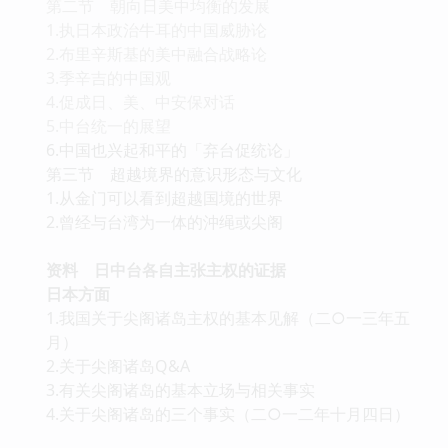
第二节 朝向日美中均衡的发展
1.执日本政治牛耳的中国威胁论
2.布里辛斯基的美中融合战略论
3.季辛吉的中国观
4.促成日、美、中安保对话
5.中台统一的展望
6.中国也兴起和平的「弃台促统论」
第三节 超越境界的意识形态与文化
1.从金门可以看到超越国境的世界
2.曾经与台湾为一体的沖绳或尖阁
资料 日中台各自主张主权的证据
日本方面
1.我国关于尖阁诸岛主权的基本见解（二○一三年五
月）
2.关于尖阁诸岛Q&A
3.有关尖阁诸岛的基本立场与相关事实
4.关于尖阁诸岛的三个事实（二○一二年十月四日）