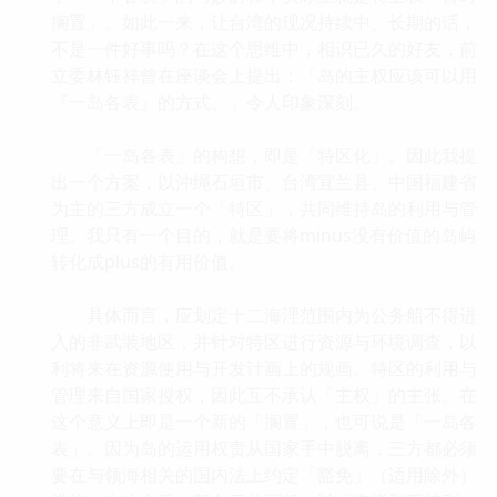
搁置」。如此一来，让台湾的现况持续中、长期的话，
不是一件好事吗？在这个思维中，相识已久的好友，前
立委林钰祥曾在座谈会上提出：「岛的主权应该可以用
『一岛各表』的方式。」令人印象深刻。
「一岛各表」的构想，即是「特区化」。因此我提
出一个方案，以沖绳石垣市、台湾宜兰县、中国福建省
为主的三方成立一个「特区」，共同维持岛的利用与管
理。我只有一个目的，就是要将minus没有价值的岛屿
转化成plus的有用价值。
具体而言，应划定十二海浬范围内为公务船不得进
入的非武装地区，并针对特区进行资源与环境调查，以
利将来在资源使用与开发计画上的规画。特区的利用与
管理来自国家授权，因此互不承认「主权」的主张。在
这个意义上即是一个新的「搁置」，也可说是「一岛各
表」。因为岛的运用权责从国家手中脱离，三方都必须
要在与领海相关的国内法上约定「豁免」（适用除外）