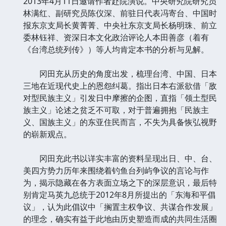
2013年4月11日邀请作者赴院演说。中央研究院研究员
林满红、副研究员陈仪深、前驻日代表冯寄台、中国时
报东京支局长黄菁菁、中央社东京支局长杨明珠、前立
委林钰祥、资深日本文化政治评论人本田善彦（着有
《台湾总统列传》）等人均肯定本书的分析与见解。
冈田充从历史的角度出发，梳理台湾、中国、日本
三地在近现代史上的恩怨纠葛。指出日本右派欲借「敌
对型民族主义」引发日中摩擦的企图，直指「领土型民
族主义」论述之贫乏不可取，对于普遍拥抱「民族主
义、国族主义」的东亚住民而言，不失为具备恢弘视野
的崭新观点。
冈田充此书以详实丰富的资料呈现出日、中、台、
美四方势力历年来围绕着钓鱼台列屿争议的言论与作
为，揭示隐藏在各方表面立场之下的深层意识，最后特
别肯定马英九总统于2012年8月所提出的「东海和平倡
议」，认为此倡议中「搁置主权争议、共谋合作发展」
的理念，确实有益于此地由历史塑造而成的共同生活圈