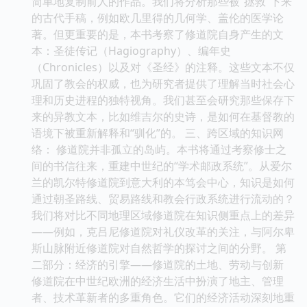
简单地复制前人的作品。我们将分析那些被“拯救”下来
的古代手稿，例如欧几里得的几何学、盖伦的医学论
著。但更重要的是，本书考察了修道院自身产生的文
本：圣徒传记（Hagiography）、编年史
（Chronicles）以及对《圣经》的注释。这些文本不仅
巩固了教会的权威，也为研究者提供了理解当时社会心
理和历史进程的独特视角。我们甚至会研究那些保存下
来的异教文本，比如维吉尔的史诗，是如何在基督教的
语境下被重新解释和“驯化”的。 三、跨区域的知识网
络： 修道院并非孤立的岛屿。本书将通过考察修士之
间的书信往来，重建中世纪的“学术邮政系统”。从爱尔
兰的凯尔特修道院到意大利的本笃会中心，知识是如何
通过朝圣路线、贸易路线和教会行政系统进行流动的？
我们将对比不同地理区域修道院在知识侧重点上的差异
——例如，克吕尼修道院对礼仪改革的关注，与阿尔卑
斯山脉附近修道院对自然哲学的探讨之间的分野。 第
二部分：经济的引擎——修道院的土地、劳动与创新
修道院在中世纪欧洲的经济生活中扮演了地主、管理
者、技术革新者的多重角色。它们的经济活动深刻地重