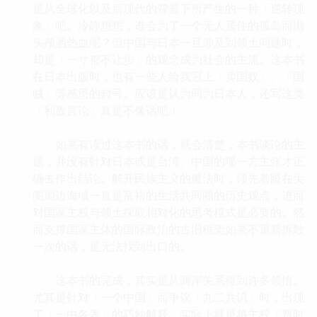
是从全球化以及后现代的背景下所产生的一种「逆转现
象」吧。冷静想想，谁会为了一个无人居住的孤岛而抛
头颅洒热血呢？但中国与日本一旦涉及到领土问题时，
却是「一寸都不让步」的观念成为社会的主流。这本书
在日本出版时，也有一些人给我冠上「卖国奴」、「国
贼」等感恩的封号。应该是认为同为日本人，还写这类
「利敌言论」真是不像话吧！
如果有读过这本书的话，就会清楚，本书谈论的主
题，并没有针对日本或是台湾、中国的哪一方主张才正
确去作出结论。解开民族主义的魔法时，须先着眼在尖
阁周边海域一直是富裕的生活共同圈的历史观点，进而
对国家主权与领土採取相对化的思考模式是必要的。然
而支撑国家主体的国际政治的古旧框架如果不重新拆散
一次的话，是无法找到出口的。
这本书的完成，其实是从两岸关系得到许多领悟。
尤其是针对「一个中国」而争议「九二共识」时，出现
了「一中各表」的巧妙解释，实际上就是将主权「暂时