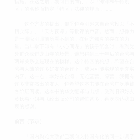
措施。在这之后，朝向目的而行，以「海洋和平特别
区」的名称而指定「特区」法律的规画，……
这个方案的提出，似乎也会引起来自台湾投以「不
切实际」、「天方夜谭」等批评的声音。然而，想像力
是一股吸引眼前所看不到的，在远方却真的存在的力
量。当年取下印有「小心间谍」的筷子纸套时，看到党
外群众躲进龙山寺的场景，谁想得到三十年后的台湾与
两岸关系会是现在的模样。这个特区的构想，希望在台
湾与大陆的许多好友的合作下，成为可能实现的更充实
内容。这一点，幸好在台湾，无论蓝营、绿营，我拥有
许多非常杰出的友人。也希望这本书能在台湾广泛地被
各阶层阅读。这本书的华文翻译与出版，受到旧识好友
黄稔惠小姐与联经出版公司的帮忙甚多，再次表达我由
衷的感谢。
前言（节录）
「国内舆论大致都已朝向支持国有化的同一步调了