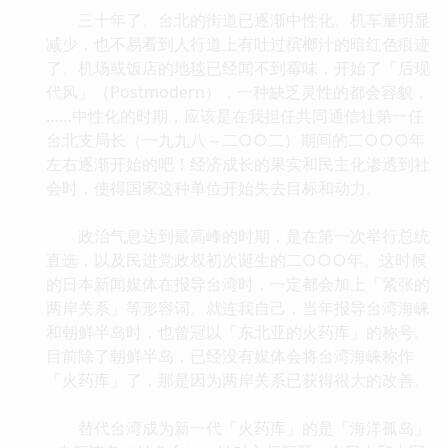
三十年了。台北的街道已逐渐中性化。机车量明显
减少，也不易看到人行道上有吐过槟榔汁的暗红色痕迹
了。机场或饭店的地毯已经闻不到霉味，开始了「后现
代风」（Postmodern），一种缺乏灵性的都会容貌，
……中性化的时期，应该是在我担任共同通信社第一任
台北支局长（一九九八～二○○二）期间的二○○○年
左右逐渐开始的吧！经济成长的果实和民主化渗透到社
会时，使得国家这种单位开始失去目标和动力。
政治气息达到最高峰的时期，是在第一次举行总统
直选，以及民进党政权初次诞生的二○○○年。这时候
的日本新闻媒体在报导台湾时，一定都会加上「紧张的
两岸关系」等形容词。就连我自己，当年报导台湾海崃
和朝鲜半岛时，也曾冠以「东北亚的火药库」的称号。
目前除了朝鲜半岛，已经没有媒体会将台湾海崃称作
「火药库」了，那是因为两岸关系已获得很大的改善。
替代台湾成为新一代「火药库」的是「海洋孤岛」