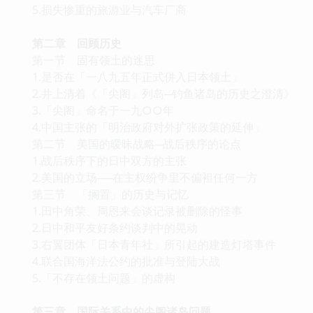
5.损失惨重的旅游业与汽车厂商
第二章 回顾历史
第一节 固有领土的迷思
1.是否在「一八九五年正式併入日本领土」
2.井上清着《「尖阁」列岛─钓鱼诸岛的历史之澄清》
3.「尖阁」命名于一九○○年
4.中国主张的「明治政府对外扩张政策的延伸」
第二节 美国的暧昧战略─战后秩序的论点
1.战后秩序下的日中双方的主张
2.美国的立场──在主权纷争里不偏袒任何一方
第三节 「搁置」的历史与记忆
1.田中角荣、周恩来会谈记录被删除的怪事
2.日中和平友好条约谈判中的晃动
3.右翼团体「日本青年社」所引起的建造灯塔事件
4.联合国海洋法公约的批准与登陆大战
5.「不存在领土问题」的虚构
第三章 国际关系中的尖阁诸岛问题