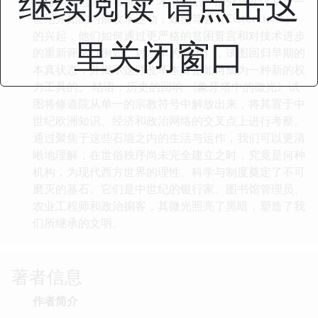
继续阅读 请点击这
苦修精神也面临着挑战。本书最后一部分将探讨从十一
世纪开始的内部改革运动，如熙笃会（Cistercians）
的兴起，他们如何通过更严格的贫困誓言和对技术进步
里关闭窗口
的重新评估（例如，对水车的应用），试图回归早期的
本真状态，并揭示这些改革本身是如何成为一种新的权
力工具的。 结语：历史的回响 《象牙塔中的微光》试
图将修道院从单一的宗教符号中解放出来，将其置于中
世纪欧洲知识、经济和政治网络的交叉点上进行考察。
通过聚焦于这些石墙之内的生活与运作，我们可以更清
晰地理解，在世俗秩序尚未完全建立之时，究竟是何种
机构，为现代西方世界的理性、科学与制度奠定了不可
磨灭的基石。它们是中世纪的银行家、图书馆管理员、
农业工程师和政治掮客，其微光照亮了黑暗，塑造了我
们所继承的文明。
著者信息
作者简介