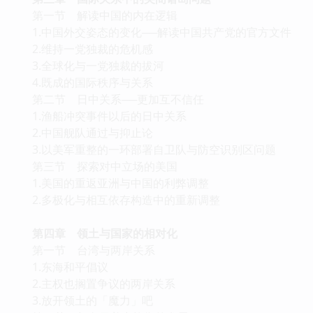
第一节 解读中国的内在逻辑
1.中国外交姿态的变化──解读中国共产党的官方文件
2.维持一党独裁的危机感
3.全球化与一党独裁的拔河
4.既成的国际秩序与关系
第二节 日中关系──更加互不信任
1.渔船冲突事件以后的日中关系
2.中国舰队通过与抑止论
3.以美军重整的一环部署自卫队与防空识别区问题
第三节 探索对中立场的美国
1.美国的重返亚洲与中国的利弊调整
2.多极化与相互依存构造中的重新调整
第四章 领土与国家的相对化
第一节 台湾与两岸关系
1.东海和平倡议
2.主权也搁置争议的两岸关系
3.放开领土的「魔力」吧