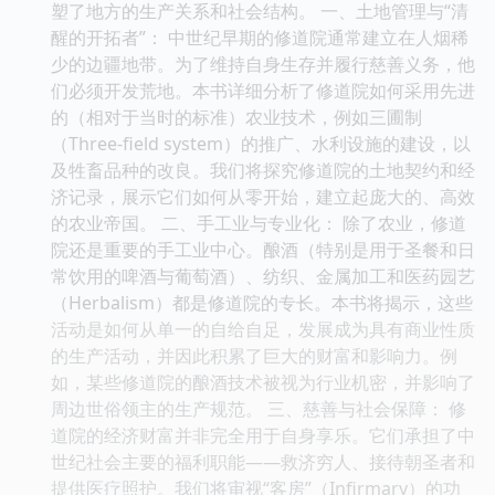
塑了地方的生产关系和社会结构。 一、土地管理与“清
醒的开拓者”： 中世纪早期的修道院通常建立在人烟稀
少的边疆地带。为了维持自身生存并履行慈善义务，他
们必须开发荒地。本书详细分析了修道院如何采用先进
的（相对于当时的标准）农业技术，例如三圃制
（Three-field system）的推广、水利设施的建设，以
及牲畜品种的改良。我们将探究修道院的土地契约和经
济记录，展示它们如何从零开始，建立起庞大的、高效
的农业帝国。 二、手工业与专业化： 除了农业，修道
院还是重要的手工业中心。酿酒（特别是用于圣餐和日
常饮用的啤酒与葡萄酒）、纺织、金属加工和医药园艺
（Herbalism）都是修道院的专长。本书将揭示，这些
活动是如何从单一的自给自足，发展成为具有商业性质
的生产活动，并因此积累了巨大的财富和影响力。例
如，某些修道院的酿酒技术被视为行业机密，并影响了
周边世俗领主的生产规范。 三、慈善与社会保障： 修
道院的经济财富并非完全用于自身享乐。它们承担了中
世纪社会主要的福利职能——救济穷人、接待朝圣者和
提供医疗照护。我们将审视“客房”（Infirmary）的功