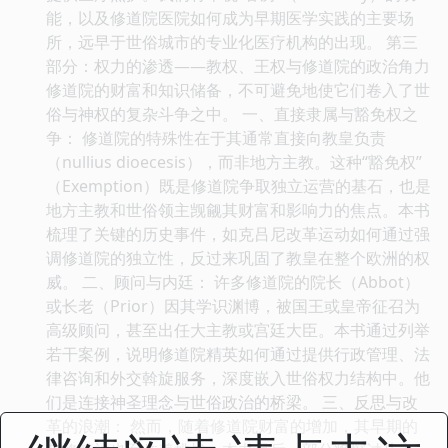
能，以及修道院医院如何成为早期医学实践的主要场
所，远早于世俗城市的专业化医疗机构的出现。 第三
部分：权力的渗透——教权、王权与修道院的政治角力
修道院的财富和知识储备，不可避免地使它们卷入了世
俗与神权的复杂斗争之中。 一、直接隶属与豁免权之
争： 修道院的特殊性在于其通常直接向教皇负责
（nullius dioecesis），而非地方主教。这种“豁免权”
（Exemption）既是修道院争取独立运营的基石，也是
地方主教和世俗领主觊觎其财富和影响力的焦点。本书
梳理了关键的历史事件，如克吕尼改革运动如何通过强
调修道院的独立性，反过来巩固了教皇在整个欧洲的权
威。 二、顾问与内廷： 许多修道院的院长（Abbot）
或长老（Prior）因其学识渊博，被国王或皇帝征召为
高级顾问，甚至出任大主教或宫廷大臣。本书通过列举
若干案例，说明修道院精英如何通过提供行政管理、法
律咨询和外交斡旋服务，深度嵌入世俗权力结构中。他
们是连接神圣理念与世俗政治的桥梁。 三、反思与改
革的浪潮： 然而，随着修道院财富的增加，其早期的