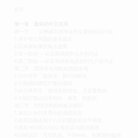
前言
第一章 最坏的中日关系
第一节 尖阁诸岛国有化所引爆的抗议行动
1.关于领土问题的基本观点
2.石原都知事的购入提案
3.第一阶段──从石原演说到七月初为止
4.第二阶段──从宣布国有化决定到九月初为止
第二节 因国有化而航向危险水域
1.日中对于「国有化」的不同解读
2.中国感到事态严重的逻辑
3.对日本而言「维持实效统治」才是重要的
4.中国打算让日本回到「搁置」的默契
第三节 对经济的影响备受瞩目
1.来自上海日本商社职员的讯息
2.损害总额达四十八亿日圆的长沙平和堂
3.青岛 AEON JUSCO 黄岛店与苏州泉屋
4.UNIQLO、无印良品、7-Eleven、全家便利超商