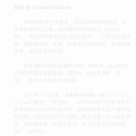
冈田 充（Takashi Okada）
1948年出生于北海道，庆应大学法学部毕业，日
本共同通信社记者，共同通信社论说委员（社论主
笔）。现任共同通信社客员论说委员、「21世纪中国总
研：海崃两岸论」主笔。长期关心日本周边、台湾海崃
两岸、东北亚安保议题。
在亚洲政局剧烈震盪的1980、90年代，先后担任
日本共同通信社驻香港、莫斯科、台北支局长（首
任），见证许多历史关键时刻。
2012年11月出版《尖阁诸岛问题──领土ナショナ
リズムの魔力》（苍苍社），2013年4月11日受邀于中
央研究院近代史研究所演讲，其敏锐观察力及严谨的情
势分析，为纷扰台日中三地的「领土议题」注入崭新观
点。其他着作有《中国と台湾：対立と共存の両岸関
系》（讲谈社）。