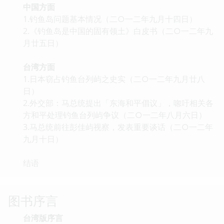
中国方面
1.钓鱼岛问题基本情况（二○一二年九月十四日）
2.《钓鱼岛是中国的固有领土》白皮书（二○一二年九
月廿五日）
台湾方面
1.日本窃占钓鱼台列屿之史实（二○一二年九月廿八
日）
2.外交部：马总统提出「东海和平倡议」，唿吁相关各
方和平处理钓鱼台列屿争议（二○一二年八月六日）
3.马总统前往彭佳屿视察，发表重要谈话（二○一二年
九月十日）
结语
图书序言
台湾版序言