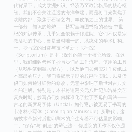
代背景下，成为欧洲知识、经济乃至政治格局的核心枢
纽。我们不会关注遥远的海洋争端，而是将目光聚焦于
欧陆内部，聚焦于石墙之内、羊皮纸之上的世界。 第
一部分：知识的熔炉——抄写室与图书馆的秘密 中世
纪的知识传承，几乎完全依赖于修道院。它们不仅是宗
教活动的中心，更是当时唯一的、系统化的学术机构。
一、抄写室的日常与技术革新： 抄写室
（Scriptorium）是本书探讨的第一个核心场景。在这
里，我们细致考察了抄写员们的工作流程、使用的工具
（从鹅毛笔到墨水配方），以及他们如何应对羊皮纸成
本高昂的压力。我们将揭示早期的校勘学实践，以及僧
侣们如何通过细微的修改，无意中影响了后世对古典文
本的理解。特别是，本书将追溯公元八世纪加洛林文艺
复兴时期，抄写员们如何标准化了拉丁字母的写法——
古老的新罗马字体（Uncial）如何逐步被更易于书写的
卡洛林小写体（Carolingian Minuscule）所取代，这
项技术革新对后世印刷术的产生有着不可估量的影响。
二、“保存”与“创造”的辩证法： 修道院的工作不仅仅是