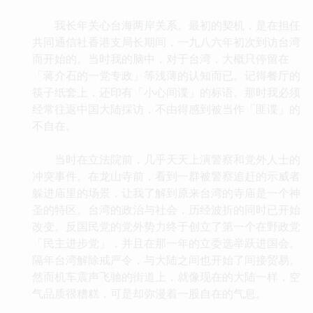
我长年关心台海两岸关系。最初的契机，是在担任
共同通信社香港支局长期间，一九八六年初次到访台湾
而开始的。当时我的脑中，对于台湾，大概只停留在
「蒋介石的一党专政」等浅薄的认知而已。记得餐厅的
筷子纸套上，还印有「小心间谍」的标语。那时我必须
经常往返中国大陆採访，不由得感到被当作「匪谍」的
不自在。
当时在立法院前，几乎天天上演警察和党外人士的
冲突事件。在龙山寺前，看到一群被警察追赶的示威者
躲进庙里的场景，让我了解到原来台湾的寺庙是一个神
圣的特区。台湾的政治与社会，历经波折的同时已开始
改变。反国民党的党外势力终于创立了第一个在野政党
「民主进步党」，并且在那一年的立委选举跃进国会。
隔年台湾解除戒严令，与大陆之间也开始了间接贸易。
然而机车震声飞驰的街道上，就像现在的大陆一样，空
气品质很糟糕，可是却弥漫着一股自在的气息。