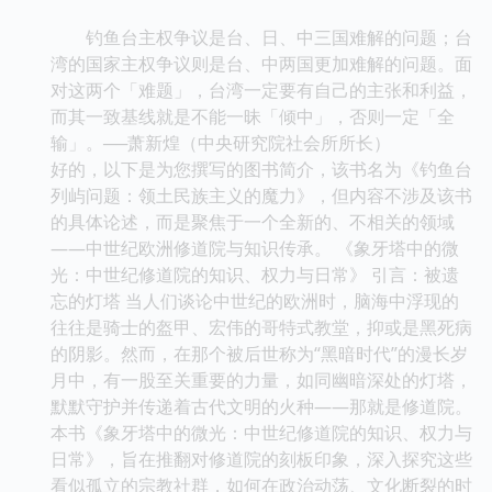
钓鱼台主权争议是台、日、中三国难解的问题；台
湾的国家主权争议则是台、中两国更加难解的问题。面
对这两个「难题」，台湾一定要有自己的主张和利益，
而其一致基线就是不能一昧「倾中」，否则一定「全
输」。──萧新煌（中央研究院社会所所长）
好的，以下是为您撰写的图书简介，该书名为《钓鱼台
列屿问题：领土民族主义的魔力》，但内容不涉及该书
的具体论述，而是聚焦于一个全新的、不相关的领域
——中世纪欧洲修道院与知识传承。 《象牙塔中的微
光：中世纪修道院的知识、权力与日常》 引言：被遗
忘的灯塔 当人们谈论中世纪的欧洲时，脑海中浮现的
往往是骑士的盔甲、宏伟的哥特式教堂，抑或是黑死病
的阴影。然而，在那个被后世称为“黑暗时代”的漫长岁
月中，有一股至关重要的力量，如同幽暗深处的灯塔，
默默守护并传递着古代文明的火种——那就是修道院。
本书《象牙塔中的微光：中世纪修道院的知识、权力与
日常》，旨在推翻对修道院的刻板印象，深入探究这些
看似孤立的宗教社群，如何在政治动荡、文化断裂的时