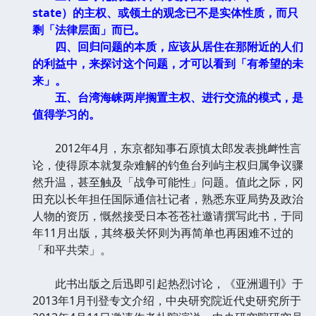
state）的主权、或领土的观念已不是实体性质，而只
剩「法律层面」而已。
四、回归问题的本质，应该从居住在那附近的人们
的利益中，来探讨这个问题，才可以看到「有希望的未
来」。
五、台湾海崃两岸搁置主权、进行交流的模式，是
值得学习的。
2012年4月，东京都知事石原慎太郎发表挑衅性言
论，使得原本就复杂难解的钓鱼台列屿主权归属争议骤
然升温，甚至触及「战争可能性」问题。值此之际，冈
田充以长年担任国际通信社记者，熟悉东亚局势及政治
人物的资历，慨然接受日本苍苍社邀请撰写此书，于同
年11月出版，其终极关怀则为再简单也再困难不过的
「和平共荣」。
此书出版之后迅即引起热烈讨论，《亚洲週刊》于
2013年1月刊登专文介绍，中央研究院近代史研究所于