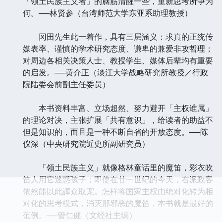
「领土民族主义者」的脑筋清醒一些，重新思考所争为
何。──林贤参（台湾师范大学东亚系助理教授）
冈田先生此一着作，具有三层涵义：求真的正统传
媒表率、谨慎的学术研究态度、谦卑的兼爱非攻哲理；
对周边各相关决策人士、教授学生、媒体后辈均有重要
的启发。──黄介正（淡江大学战略研究所教授／行政
院陆委会前副主任委员）
本书资料丰富、立场超然、努力避开「主权谁属」
的理论对决，主张扩展「共有意识」，给读者的助益不
但是知识的，而且是一种不断自省的开放态度。──陈
仪深（中央研究院近史所副研究员）
「领土民族主义」就像格林童话里的魔笛，彩衣吹
笛人用它迷惑孩子；即使在廿一世纪的今天，右派政客
依然能以此譁众取宠。怎样将国家主权由绝对化转为相
对化的思考模式，消灭那邪恶的魔笛，本书就是最好的
范例。──管仁健（文经社主编）