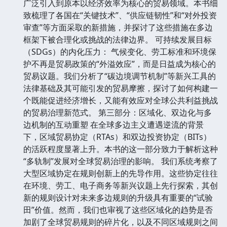
广泛引入到原本以经济效率为核心的贸易领域。本书细
致梳理了各国在“关键技术”、“供应链韧性”和“对外投资
审查”等方面采取的新措施，并探讨了这些措施在多边
框架下被合理化或挑战的法律边界。 可持续发展目标
（SDGs）的内化压力： 气候变化、劳工标准和环境保
护不再是贸易政策的“外溢效应”，而是日益成为核心的
贸易议题。我们分析了“碳边境调节机制”等新兴工具的
法律基础及其可能引发的贸易摩擦，探讨了如何构建一
个既能促进经济增长，又能有效应对全球公共利益挑战
的贸易治理新范式。 第三部分：区域化、双边化与多
边机制的互动重塑 在全球多边主义遭遇逆流的背景
下，区域贸易协定（RTAs）和双边投资协定（BITs）
的活跃程度显著上升。本书的这一部分致力于解析这种
“多轨制”发展对全球贸易治理的影响。 我们系统考察了
大型区域协定在规则创新上的先导作用。这些协定往往
在环境、劳工、电子商务等新兴议题上先行探索，其创
新的规则设计对未来多边规则的升级具有重要的“试验
田”价值。然而，我们也审视了这些区域化的趋势是否
加剧了全球贸易规则的碎片化，以及不同区域规则之间