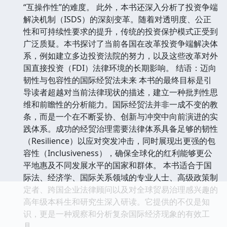
“互操作性”的难度。 此外，本书还深入分析了投资争端
解决机制（ISDS）的深刻变革。随着对透明度、公正
性和可持续性要求的提升，传统的投资保护模式正受到
广泛质疑。本书探讨了当前各国在改革投资争端解决体
系，例如建立多边投资法院的努力，以及这些改革对外
国直接投资（FDI）法律环境的长期影响。 结语：迈向
韧性与包容性的国际经贸法未来 本书的最终目标是引
导读者超越对当前法律现状的描述，建立一种批判性思
维和前瞻性的分析能力。国际经贸法并非一成不变的教
条，而是一个在不断妥协、创新与冲突中向前演进的实
践体系。成功的经贸治理需要法律体系具备足够的韧性
（Resilience）以应对突发冲击，同时展现出更强的包
容性（Inclusiveness），确保全球化的红利能够更公
平地惠及不同发展水平的国家和群体。 本书适合于国
际法、经济学、国际关系领域的专业人士、高级政策制
定者、跨国企业法律顾问以及对全球贸易治理感兴趣的
高年级本科生和研究生深入研读。它提供的不仅是知
识，更是一种观察和分析复杂国际经济现象的有效工
具。