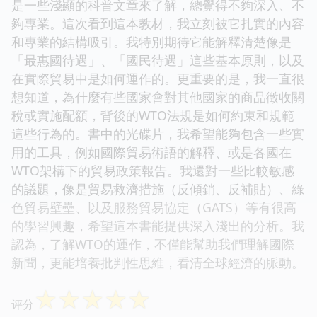
是一些淺顯的科普文章來了解，總覺得不夠深入、不
夠專業。這次看到這本教材，我立刻被它扎實的內容
和專業的結構吸引。我特別期待它能解釋清楚像是
「最惠國待遇」、「國民待遇」這些基本原則，以及
在實際貿易中是如何運作的。更重要的是，我一直很
想知道，為什麼有些國家會對其他國家的商品徵收關
稅或實施配額，背後的WTO法規是如何約束和規範
這些行為的。書中的光碟片，我希望能夠包含一些實
用的工具，例如國際貿易術語的解釋、或是各國在
WTO架構下的貿易政策報告。我還對一些比較敏感
的議題，像是貿易救濟措施（反傾銷、反補貼）、綠
色貿易壁壘、以及服務貿易協定（GATS）等有很高
的學習興趣，希望這本書能提供深入淺出的分析。我
認為，了解WTO的運作，不僅能幫助我們理解國際
新聞，更能培養批判性思維，看清全球經濟的脈動。
☆
☆
☆
☆
☆
评分