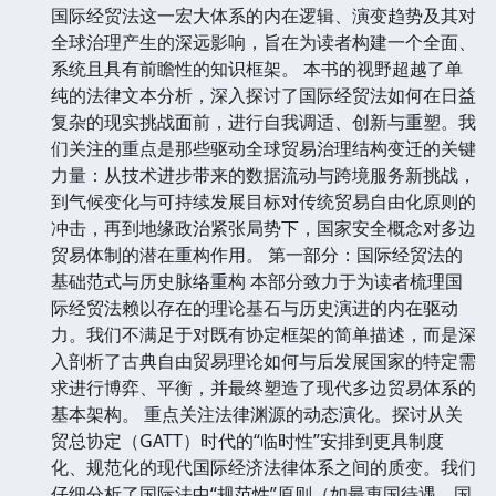
国际经贸法这一宏大体系的内在逻辑、演变趋势及其对
全球治理产生的深远影响，旨在为读者构建一个全面、
系统且具有前瞻性的知识框架。 本书的视野超越了单
纯的法律文本分析，深入探讨了国际经贸法如何在日益
复杂的现实挑战面前，进行自我调适、创新与重塑。我
们关注的重点是那些驱动全球贸易治理结构变迁的关键
力量：从技术进步带来的数据流动与跨境服务新挑战，
到气候变化与可持续发展目标对传统贸易自由化原则的
冲击，再到地缘政治紧张局势下，国家安全概念对多边
贸易体制的潜在重构作用。 第一部分：国际经贸法的
基础范式与历史脉络重构 本部分致力于为读者梳理国
际经贸法赖以存在的理论基石与历史演进的内在驱动
力。我们不满足于对既有协定框架的简单描述，而是深
入剖析了古典自由贸易理论如何与后发展国家的特定需
求进行博弈、平衡，并最终塑造了现代多边贸易体系的
基本架构。 重点关注法律渊源的动态演化。探讨从关
贸总协定（GATT）时代的“临时性”安排到更具制度
化、规范化的现代国际经济法律体系之间的质变。我们
仔细分析了国际法中“规范性”原则（如最惠国待遇、国