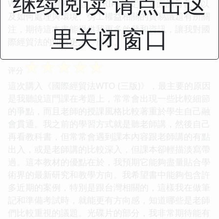
继续阅读 请点击这
WTO在知識產權保護（TRIPS協定）方面的角色，以
及如何處理與環境、勞工權益相關的貿易議題有所關
里关闭窗口
注，期待這本書能提供我更多啟發和資訊，讓我對國
際經貿法的理解更上一層樓。
☆
☆
☆
☆
☆
评分
這次購入《國際經貿法WTO (三版)》，最主要的原因
是我聽說這門課在考題上，常常會出現一些比較細節
的爭點，而且老師的授課風格比較著重於學生自己融
會貫通。我之前的學習方式就是聽老師講，然後自己
再看教科書，但常常會遇到課本內容跟老師講的有點
出入，或是老師講的比較深入，但課本卻輕描淡寫帶
過。這本教材的優點在於，我預期它能夠盡量貼合學
術界的最新研究和教學方向。我希望書中能夠包含許
多近期的案例，特別是跟台灣相關的，這樣我在做筆
記和準備考試時，就能更有方向感，知道哪些是老師
們比較重視的議題。光碟片的部分，我非常期待能有