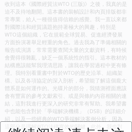
收到這本《國際經貿法WTO (三版)》之後，我真的是
迫不及待地翻開。這本書的裝幀設計和內頁排版都非
常專業，給人一種很值得信賴的感覺。我一直以來都
對國際法和經貿議題抱持著極大的興趣，特別是
WTO這個組織，它在規範全球貿易、促進經濟發展
方面扮演著舉足輕重的角色。過去我為了準備相關的
報告或演講，常常需要查閱大量的文獻資料，有時候
會覺得很雜亂，缺乏一個系統性的指引。這本教材的
結構應該能幫我理清思路，讓我在學習過程中更有條
理。我特別看重書中對於WTO的歷史沿革、組織架
構、以及各項協定的深入剖析，希望能了解這個龐大
體系是如何運作的。光碟片的部分，我猜測裡面應該
會有豐富的參考文獻索引、或是與條約內容相關的連
結，這對我進行更深入的研究非常有幫助。我希望書
中也能包含對於「爭端解決機構」（DSB）的詳細介
紹，以及一些經典的WTO爭端解決案例分析，因為
這部分是理解WTO法律實效的關鍵。此外，我也對