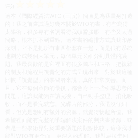
☆
☆
☆
☆
☆
评分
這本《國際經貿法WTO (三版)》簡直是為我量身打造
的！我之前嘗試過好幾本關於WTO的書，有些寫得
太學術，很多專有名詞看得我頭昏腦脹，有些又太過
簡略，根本抓不到重點。這本書的編排方式讓我印象
深刻，它不是把所有東西都塞在一起，而是很有系統
地劃分成幾個大單元，每個單元又細分到具體的議
題。我最喜歡的是它裡面有很多圖表和表格，把複雜
的制度和流程用視覺化的方式呈現出來，對於我這種
比較「視覺型」的學習者來說，真的非常友善。而
且，它在每個章節的最後，都會附上一些引導思考的
問題，這讓我能夠在讀完後，自己動手整理、消化吸
收，而不是看完就忘。光碟片的部分，我還沒仔細
看，但光是想到有額外的資源，就覺得物超所值。我
希望裡面能有完整的爭端解決案件的判決書節錄，或
者是一些學術界對於重要議題的觀點比較，這樣我才
能對WTO有更全面、更深入的理解。我對烏拉圭回