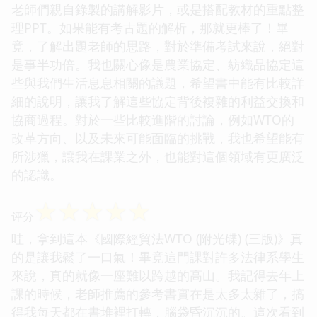
老師們親自錄製的講解影片，或是搭配教材的重點整
理PPT。如果能有考古題的解析，那就更棒了！畢
竟，了解出題老師的思路，對於準備考試來說，絕對
是事半功倍。我也關心像是農業協定、紡織品協定這
些與我們生活息息相關的議題，希望書中能有比較詳
細的說明，讓我了解這些協定背後複雜的利益交換和
協商過程。對於一些比較進階的討論，例如WTO的
改革方向、以及未來可能面臨的挑戰，我也希望能有
所涉獵，讓我在課業之外，也能對這個領域有更廣泛
的認識。
☆
☆
☆
☆
☆
评分
哇，拿到這本《國際經貿法WTO (附光碟) (三版)》真
的是讓我鬆了一口氣！畢竟這門課對許多法律系學生
來說，真的就像一座難以跨越的高山。我記得去年上
課的時候，老師推薦的參考書實在是太多太雜了，搞
得我每天都在書堆裡打轉，腦袋昏沉沉的。這次看到