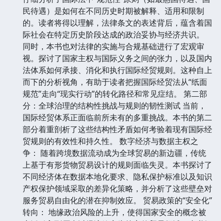
民待遇）是如何在不同历史时期被解释、适用和限制
的。读者将得以理解，法律条文的表述背后，蕴含着国
际社会在特定历史阶段达成的政治妥协与经济共识。
同时，本书也对法律的实施与合规基础进行了宏观审
视。探讨了国家主权与国际义务之间的张力，以及国内
法体系如何承接、消化和执行国际经贸规则。这种自上
而下的分析视角，有助于读者把握国际经贸法从“纸面
规范”走向“现实行动”的转化路径和常见症结。 第二部
分：全球治理的结构性挑战与规则的韧性测试 当前，
国际经贸体系正面临前所未有的多重挑战。本书的第二
部分着重剖析了这些结构性矛盾如何考验着现有国际经
贸规则的有效性和持久性。 数字经济与数据主权之
争： 随着跨境数据流动成为全球贸易的新边疆，传统
上基于有形货物贸易设计的规则面临失灵。本书探讨了
不同经济体在数据本地化要求、隐私保护标准以及知识
产权保护领域采取的差异化策略，并分析了这些壁垒对
服务贸易自由化的潜在抑制效应。 贸易政策的“安全化”
转向： 地缘政治风险的上升，使得国家安全的概念被