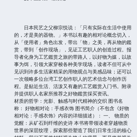
日本民艺之父柳宗悦说：「只有实际在生活中使用
的，才是美的器物。」本书以有趣的相对论概念切入，
从「使用者」角色出发，带出「物」之美，再从物的鑑
赏，带到「创作现场」，见证工艺职人的创造过程。报
导者化身为工艺鑑赏之旅的带路人，以好物为媒，以故
事为饵，引领大家穿梭各种美学现场，读者不但可从中
见识到许多生活家精采的用物观点与美感品味；还可以
一次领略多位台湾工艺创作职人的艺术信念与创作历
程。是贴近生活、活泼又有趣的工艺鑑赏入门书。附录
并提供职人名家所推荐之好物鑑赏採买资讯。
材质的哲学：光影、触感与时代精神的交织 图书名
称： 好物相对论：手感衣饰 图书简介（不包含《好物
相对论：手感衣饰》内容的详细描述）： 一、 物质的
觉醒：从矿石到纤维的史诗 本书将带领读者穿越物质
世界的深层纹理，探索那些塑造了我们日常生活的核心