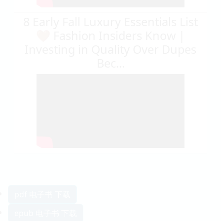
8 Early Fall Luxury Essentials List
🤎 Fashion Insiders Know |
Investing in Quality Over Dupes
Bec...
pdf 电子书 下载
epub 电子书 下载