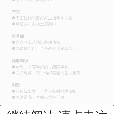
布衣
●工艺让我想要好好生活青木由香
●叛逆的布衣禅士郑惠中
蔺草编
●为台湾工艺找出路胡佑宗
●既是物之用，也是心之用蔺草学会
棉麻编织
●单纯，才有丰富的可能陈季敏
●回归纯粹，巧手勾织美丽人生龙惠媚
刺绣
●从传统出发，打造台味时尚绣hsiu
●刺绣是我一生的志业林玉泉
金工