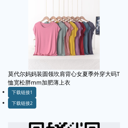
莫代尔妈妈装圆领坎肩背心女夏季外穿大码T
恤宽松胖mm加肥薄上衣
下载链接1
下载链接2