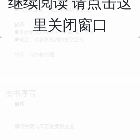
继续阅读 请点击这
●把设计做大，让台湾更好陈俊良
●热情又坚定，捍卫手作精神慢镘
里关闭窗口
皮革
●重新定义对美好生活的想像王庆富
●破边，成就不规则的美谢正伦
附录︰与好物相遇
图书序言
自序
倾听生活与工艺的美好交会