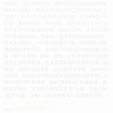
的出现，才让我意识到，原来“手感”可以被如此细致
地拆解和描述。作者没有停留在泛泛而谈的“亲肤”、
“柔软”，而是深入到面料的微观结构，比如棉的纤维
长度、麻的粗细度、丝的捻度，甚至羊毛的不同产地
和剪毛季节对触感的影响，都娓娓道来。这不仅仅是
关于衣服的评价，更像是一场关于材质的科学探索。
我从来没想过，一件看似普通的T恤，其手感背后隐
藏着如此多的学问。书中对不同织法的讲解也相当到
位，像什么平纹、斜纹、缎纹，它们带来的不仅仅是
视觉上的纹理差异，更是直接影响到衣服穿在身上的
体感，是挺括还是垂坠，是轻盈还是厚重。读这本书
的时候，我总会忍不住去摸身边各种材质的衣物，试
图去对照书中的描述，那种“原来如此”的顿悟感，真
的非常奇妙。它让我不再仅仅是“穿”衣服，而是开始
“感受”衣服，让每一次穿着都变成一次细致的品味。
☆
☆
☆
☆
☆
评分