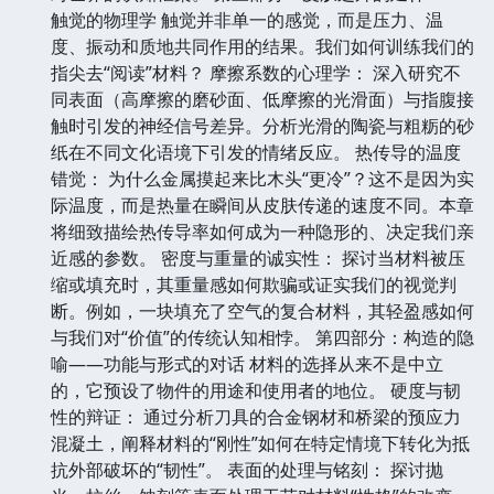
触觉的物理学 触觉并非单一的感觉，而是压力、温
度、振动和质地共同作用的结果。我们如何训练我们的
指尖去“阅读”材料？ 摩擦系数的心理学： 深入研究不
同表面（高摩擦的磨砂面、低摩擦的光滑面）与指腹接
触时引发的神经信号差异。分析光滑的陶瓷与粗粝的砂
纸在不同文化语境下引发的情绪反应。 热传导的温度
错觉： 为什么金属摸起来比木头“更冷”？这不是因为实
际温度，而是热量在瞬间从皮肤传递的速度不同。本章
将细致描绘热传导率如何成为一种隐形的、决定我们亲
近感的参数。 密度与重量的诚实性： 探讨当材料被压
缩或填充时，其重量感如何欺骗或证实我们的视觉判
断。例如，一块填充了空气的复合材料，其轻盈感如何
与我们对“价值”的传统认知相悖。 第四部分：构造的隐
喻——功能与形式的对话 材料的选择从来不是中立
的，它预设了物件的用途和使用者的地位。 硬度与韧
性的辩证： 通过分析刀具的合金钢材和桥梁的预应力
混凝土，阐释材料的“刚性”如何在特定情境下转化为抵
抗外部破坏的“韧性”。 表面的处理与铭刻： 探讨抛