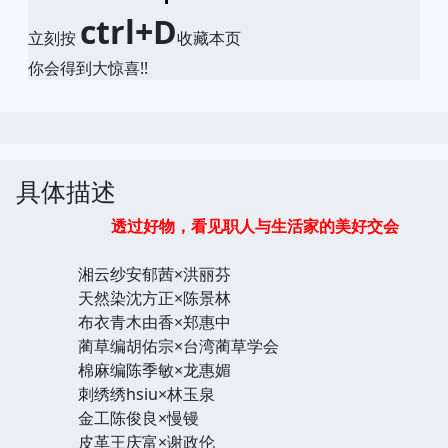
ctrl+D
立刻按
收藏本页
你会得到大惊喜!!
具体描述
透过好物，看见职人与生活家的美好交会
湘云纱安郁茜×洪丽芬
天然染沈方正×陈景林
布衣青木由香×郑惠中
蔺草编胡佑宗×台湾蔺草学会
棉麻编陈季敏×龙惠媚
刺绣绣hsiu×林玉泉
金工陈俊良×慢镘
皮革王庆富×谢政伦