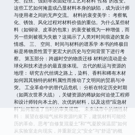
光、拉丝、蚀刻等表面处理工艺对材料“性格”的改变。
这些工艺如何掩盖或凸显材料本身的缺陷，成为设计师
与使用者之间的无声交流。 材料的衰变美学： 考察氧
化、锈蚀、风化过程对材料价值的重估。为什么某些材
料（如铜绿、皮革的包浆）的衰变被视为一种增值，而
另一些则被视为失败？这揭示了人类对时间痕迹的复杂
情感。 三、 空间、时间与材料的谱系学 本书的终极目
标是将物质性置于更宏大的历史与空间背景下进行考
察。 第五部分：跨越时空的物质迁移 材料的流动是全
球化和技术进步的最直接体现。 古代的航运与资源的
地理： 研究古代丝绸之路上，染料、香料和稀有木材
如何因其独特的材料属性而推动了文明间的贸易与冲
突。 工业革命中的替代品危机： 分析在特定历史时期
（如两次世界大战），关键资源的稀缺如何迫使工程师
和设计师转向本土的、次优的材料，以及这些“应急材
料”如何塑造了当时的审美规范。 未来城市中的惰性材
料： 展望在极端气候和资源约束下，建筑材料可能经
历的革命。思考“自修复混凝土”和“气凝胶保温层”如何
从实验室走向现实，并重新定义“安全”与“舒适”的概