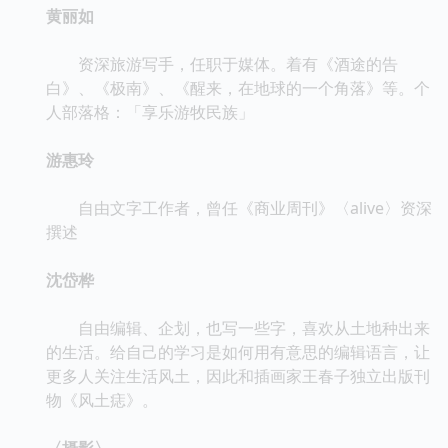
黄丽如
资深旅游写手，任职于媒体。着有《酒途的告
白》、《极南》、《醒来，在地球的一个角落》等。个
人部落格：「享乐游牧民族」
游惠玲
自由文字工作者，曾任《商业周刊》〈alive〉资深
撰述
沈岱桦
自由编辑、企划，也写一些字，喜欢从土地种出来
的生活。给自己的学习是如何用有意思的编辑语言，让
更多人关注生活风土，因此和插画家王春子独立出版刊
物《风土痣》。
〈摄影〉