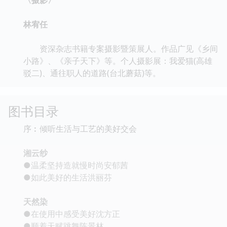
林宥任
资深杂志书籍专案摄影暨策展人。作品广见《乡间
小路》、《亲子天下》等。个人摄影展：我爱猫(高雄
驳二)、通往职人的道路(台北蘑菇)等。
图书目录
序︰倾听生活与工艺的美好交会
湘云纱
●温柔坚持造就慢时尚安郁茜
●如此美好的生活洪丽芬
天然染
●在使用中感受美好沈方正
●顺着天赋跳舞陈景林