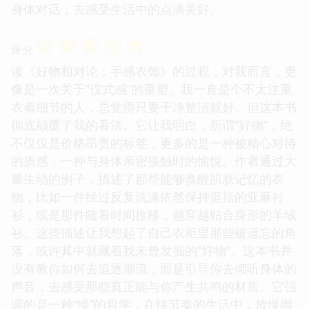
身体对话，去感受生活中的点滴美好。
☆
☆
☆
☆
☆
评分
读《好物相对论：手感衣饰》的过程，对我而言，更
像是一次关于“仪式感”的重塑。我一直是个不太注重
衣着细节的人，总觉得只要干净整洁就好。但这本书
彻底颠覆了我的看法。它让我明白，所谓“好物”，绝
不仅仅是价格昂贵的标签，更多的是一种被精心对待
的质感，一种与身体亲密接触时的愉悦。作者通过大
量生动的例子，描述了那些能够唤醒肌肤记忆的衣
物，比如一件经过反复洗涤依然保持挺括的亚麻衬
衫，或是那件随着时间推移，越穿越贴合身形的羊绒
衫。这些描述让我想起了自己衣柜里那些被遗忘的角
落，或许其中就藏着我未曾发掘的“好物”。这本书并
没有教你如何去追逐潮流，而是引导你去倾听身体的
声音，去感受那些真正能与你产生共鸣的材质。它强
调的是一种“慢”的哲学，在快节奏的生活中，放慢脚