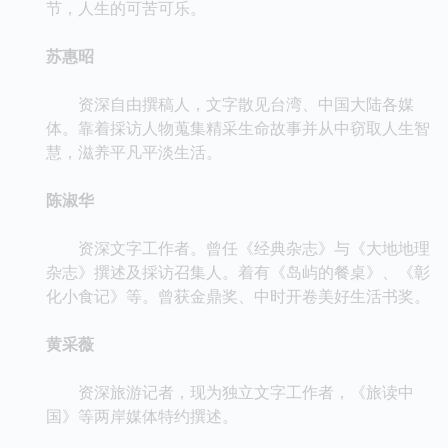
节，人生的可苦可乐。
苏惠昭
资深自由撰稿人，文字散见台湾、中国大陆各媒
体。靠着採访人物蒐集精采生命故事并从中窃取人生智
慧，滋养平凡平淡生活。
陈淑华
资深文字工作者。曾任《经典杂志》与《大地地理
杂志》撰述及採访召集人。着有《岛屿的餐桌》、《彰
化小食记》等。曾获金鼎奖、中时开卷美好生活书奖。
黄采薇
资深旅游记者，现为独立文字工作者，《旅读中
国》等两岸媒体特约撰述。