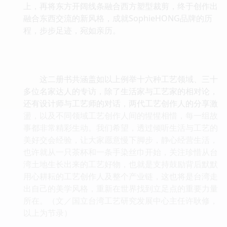
上，再将东方开阔线条融合西方塑型裁剪，终于创作出
融合东西交流的新风格，成就SophieHONG品牌的历
程，步步足迹，宛如亲历。
这二册书共涵盖如以上例举十六种工艺领域、三十
多位名家达人的专访，除了生活家与工艺家的相对论，
还有设计师与工艺师的对话，两代工艺创作人的分享激
盪，以及不同领域工艺创作人间的惺惺相惜，每一组故
事都非常精彩生动。我们希望，透过倾听生活与工艺的
美好交会经验，让大家愿意慢下脚步，静心经营生活，
也许就从一只茶杯和一条手染丝巾开始，关注珍惜从台
湾土地生长出来的工艺好物，也就是支持鼓励背后默默
用心耕耘的工艺创作人及整个产业链，这也将是台湾走
出自己的美学风格，重新在世界找到立足点的重要力量
所在。（文／国立台湾工艺研究发展中心主任许耿修，
以上为节录）