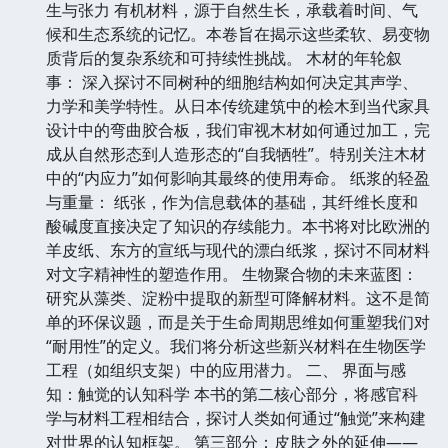
生与张力 有机材料，源于自然生长，承载着时间、气
候和生态系统的记忆。本卷旨在揭示这些柔软、易变物
质背后的复杂系统和可持续性挑战。 木材的年轮叙
事： 深入探讨不同树种的细胞结构如何决定其声学、
力学和美学特性。从日本传统建筑中的桧木到当代家具
设计中的弯曲胶合板，我们审视木材如何通过加工，完
成从自然形态到人造形态的“自我牺牲”。特别关注木材
中的“内应力”如何影响其最终的使用寿命。 纸浆的轻盈
与重量： 纸张，作为信息载体的基础，其纤维长度和
酸碱度直接决定了知识的存续能力。本书将对比欧洲的
羊皮纸、东方的宣纸与现代的漂白纸浆，探讨不同材料
对文字精神性的塑造作用。 生物聚合物的未来蓝图：
研究从藻类、淀粉中提取的新型可降解材料。这不是简
单的环保议题，而是关于生命周期思维如何重塑我们对
“耐用性”的定义。我们将分析这些新兴材料在生物医学
工程（如组织支架）中的应用潜力。 二、 界面与感
知：触觉的认知科学 本书的第二核心部分，将感官科
学与材料工程相结合，探讨人类如何通过“触觉”来构建
对世界的认知框架。 第三部分：皮肤之外的延伸——