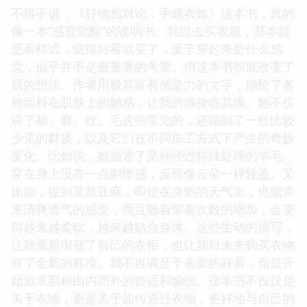
不得不说，《好物相对论：手感衣饰》这本书，真的
像一本“感官觉醒”的说明书。我过去买衣服，基本就
是看样式，觉得好看就买了，至于穿起来是什么感
觉，似乎并不是最重要的考量。但这本书彻底改变了
我的想法。作者用极其富有感染力的文字，描绘了各
种面料在肌肤上的触感，让我仿佛身临其境。她不仅
讲了棉、麻、丝、毛这些常见的，还聊到了一些比较
少见的材质，以及它们在不同加工方式下产生的奇妙
变化。比如说，她描述了某种经过特殊处理的羊毛，
穿在身上没有一点刺痒感，反而像云朵一样轻盈。又
比如，提到某款亚麻，即使在炎热的天气里，也能带
来清爽透气的感受，而且随着穿着次数的增加，会变
得越来越柔软，越来越贴合身体。这些生动的描写，
让我重新审视了自己的衣柜，也让我对未来购买衣物
有了全新的标准。我不再满足于表面的好看，而是开
始追求那种由内而外的舒适和愉悦。这本书不仅仅是
关于衣物，更是关于如何通过衣物，更好地与自己的