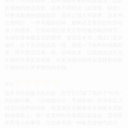
区分了不同的棉种，如长绒棉带来的细腻顺滑，以及
普通棉的舒适亲肤，还有不同织法（如贡缎、斜纹）
对整体触感的细微差异，真的让我大开眼界。这本书
让我明白，一件衣服的好坏，最终还是要回归到穿在
身上的感受。它鼓励我们去关注那些被忽略的细节，
去倾听身体最真实的需求。读完这本书，我出门选衣
服时，会下意识地去摸一摸，感受一下面料的细腻程
度，而不是仅仅看一眼。这种改变，让我感觉自己与
衣服的关系更加亲密，也更加懂得如何去选择那些真
正能给自己带来愉悦的衣物。
☆
☆
☆
☆
☆
评分
这本书给我最大的启发，在于它打破了我对于“时尚”
的刻板印象。《好物相对论：手感衣饰》并没有陷入
对流行趋势的分析，而是将目光聚焦在衣物最本质的
触感体验上。我一直觉得时尚离我比较遥远，是明星
和秀场上的事情，但这本书用一种极其接地气的方