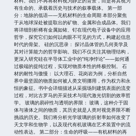
材料。我们不再将材料视为静止的背景，而是将其视为
有生命的、承载着历史与技术的叙事载体。 第一部
分：地脉的低语——无机材料的生命周期 本部分聚焦
于从地球深处被提取出的矿物、金属和合成晶体。我们
将详细剖析稀有金属如铱、钌在现代电子设备中的应用
哲学，探究它们如何以肉眼不可见的方式，构建起信息
时代的骨架。 硅的沉思录： 探讨晶体管的几何美学及
其对计算能力的哲学影响。我们不仅关注其物理结构，
更深入研究硅在半导体工业中的“纯净悖论”——如何通
过极端的提纯过程，实现对物质本性的终极控制。 石
材的耐性与傲慢： 以大理石、花岗岩为例，分析自然
界中最坚固的物质如何被人类文明挪用，作为权力和永
恒的象征。书中会详细描述从采掘场到建筑表面的流变
过程，对比古罗马的开采技术与现代激光切割的效率哲
学。 玻璃的易碎性与透明的界限： 玻璃，这种介于固
体与液体之间的物质，其历史就是人类对视觉界限不断
挑战的历史。我们将分析光学玻璃的折射率如何改变了
天文学和生物学，以及现代有机玻璃在艺术装置中的流
动性表达。 第二部分：生命的呼吸——有机材料的再