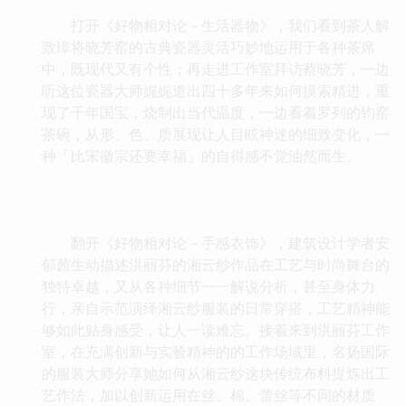
打开《好物相对论－生活器物》，我们看到茶人解
致璋将晓芳窑的古典瓷器灵活巧妙地运用于各种茶席
中，既现代又有个性；再走进工作室拜访蔡晓芳，一边
听这位瓷器大师娓娓道出四十多年来如何摸索精进，重
现了千年国宝，烧制出当代温度，一边看着罗列的钧窑
茶碗，从形、色、质展现让人目眩神迷的细致变化，一
种「比宋徽宗还要幸福」的自得感不觉油然而生。
翻开《好物相对论－手感衣饰》，建筑设计学者安
郁茜生动描述洪丽芬的湘云纱作品在工艺与时尚舞台的
独特卓越，又从各种细节一一解说分析，甚至身体力
行，亲自示范演绎湘云纱服装的日常穿搭，工艺精神能
够如此贴身感受，让人一读难忘。接着来到洪丽芬工作
室，在充满创新与实验精神的的工作场域里，名扬国际
的服装大师分享她如何从湘云纱这块传统布料提炼出工
艺作法，加以创新运用在丝、棉、蕾丝等不同的材质