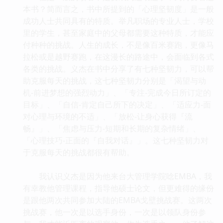
本书？简而言之，书中所提到的「心理坚韧度」是一般
成功人士共同具有的特质。举凡职场的专业人士，学校
里的学生，甚至家庭中的父母都需要这种特质，才能应
付种种的挑战。人生的成长，不是像百米赛跑，更像马
拉松或是越野赛跑，在这漫长的路途中，会面临到各式
各类的挑战。义杰在书中分享了有七种坚韧力，可以帮
助克服每天的挑战，这七种坚韧力分别是「渴望与动
机-前进梦想的强烈动力」、「专注-完成今日所订定的
目标」、「自信-肯定自己所下的决定」、「适应力-面
对心理与环境的不适」、「放松-让身心获得『流
畅』」、「焦虑与压力-短期和长期的复杂情绪」、
「心理技巧-正面的『自我对话』」。这七种坚韧力对
于克服每天的挑战都很有帮助。
我认识义杰是因为他来台大管理学院唸EMBA，我
有幸教他管理课程，指导他硕士论文，但更难得的缘份
是跟他两次共同参加大陆的EMBA戈壁挑战赛。这两次
挑战赛，他一次是以选手身份，一次是以领队身份参