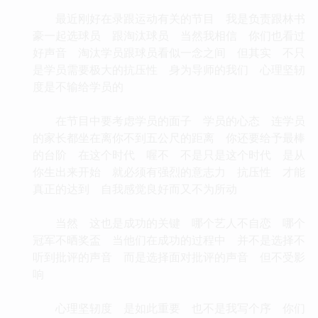
最近刚好在录跟运动有关的节目 我是负责跟林书
豪一起选球员 跟淘汰球员 当然我相信 你们也看过
好声音 淘汰学员跟球员看似一念之间 但其实 不只
是学员需要极大的抗压性 身为导师的我们 心理坚轫
度是不输给学员的
在节目中要考虑学员的面子 学员的心态 连学员
的家长都坐在离你不到五公尺的距离 你还要给予最棒
的台阶 在这个时代 喔不 不是只是这个时代 是从
你生出来开始 就必须有强烈的意志力 抗压性 才能
真正的达到 自我感觉良好而又不为所动
当然 这也是成功的关键 哪个艺人不自恋 哪个
冠军不晒奖盃 当他们在成功的过程中 并不是选择不
听到批评的声音 而是选择面对批评的声音 但不受影
响
心理坚轫度 是如此重要 也不是我写个序 你们