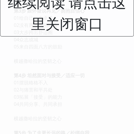
继续阅读 请点击这
第3步 跟怀疑说再见／拥抱自信心
里关闭窗口
01给自己一个承诺
02没有用不到的经验
03大步跨出舒适圈
04众志成城
05来自四面八方的鼓励
横越撒哈拉的坚韧之心
第4步 坦然面对与接受／适应一切
01摆脱格格不入
02与痛苦和平共处
03拓展「接受」的能力
04共同分享、共同承担
横越撒哈拉的坚韧之心
第5步 为了走更长远的路／松绑自我